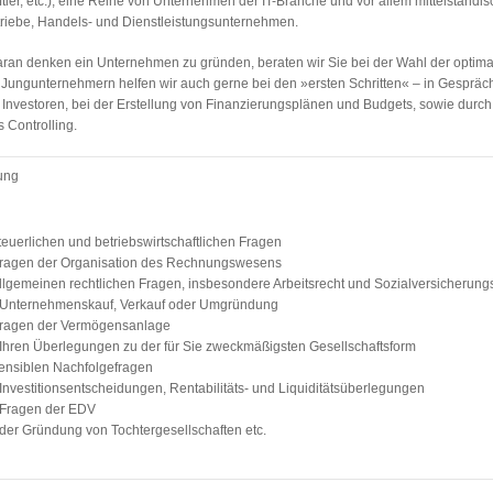
ler, etc.), eine Reihe von Unternehmen der IT-Branche und vor allem mittelständis
iebe, Handels- und Dienstleistungsunternehmen.
ran denken ein Unternehmen zu gründen, beraten wir Sie bei der Wahl der optim
 Jungunternehmern helfen wir auch gerne bei den »ersten Schritten« – in Gespräc
Investoren, bei der Erstellung von Finanzierungsplänen und Budgets, sowie durch
 Controlling.
ung
steuerlichen und betriebswirtschaftlichen Fragen
Fragen der Organisation des Rechnungswesens
allgemeinen rechtlichen Fragen, insbesondere Arbeitsrecht und Sozialversicherung
 Unternehmenskauf, Verkauf oder Umgründung
Fragen der Vermögensanlage
 Ihren Überlegungen zu der für Sie zweckmäßigsten Gesellschaftsform
sensiblen Nachfolgefragen
 Investitionsentscheidungen, Rentabilitäts- und Liquiditätsüberlegungen
 Fragen der EDV
 der Gründung von Tochtergesellschaften etc.