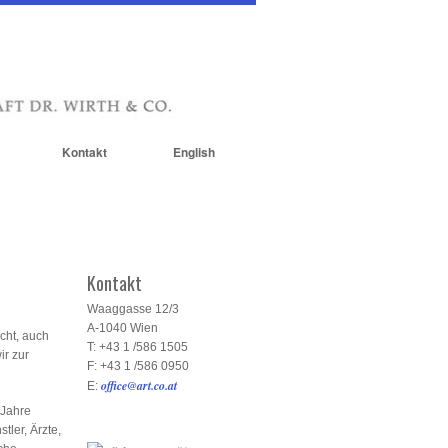
Kontakt
English
Kontakt
Waaggasse 12/3
A-1040 Wien
cht, auch
T: +43 1 /586 1505
ir zur
F: +43 1 /586 0950
office@art.co.at
E:
 Jahre
tler, Ärzte,