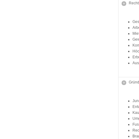
Recht
Ges
Arb
Mie
Gew
Kon
Höc
Erb
Aus
Grün
Jun
Ent
Kau
Um
Fus
Reo
Bra