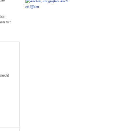
che
alen
hen mit
srecht