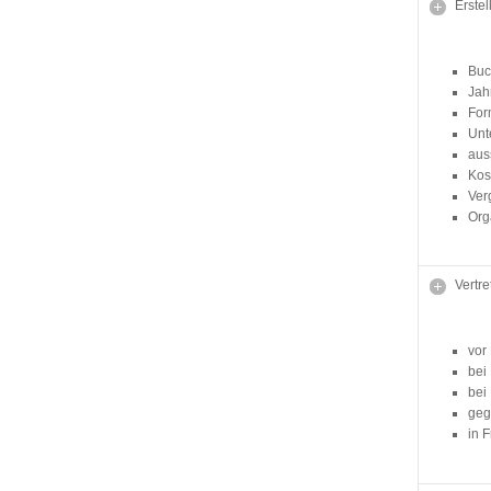
Erstel
Buc
Jah
For
Unt
aus
Kos
Ver
Org
Vertr
vor
bei
bei
geg
in F