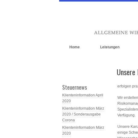
Home
Leistungen
Unsere 
Steuernews
erfolgen pr
Klienteninformation April
Wir erstell
2020
Risikomanag
Klienteninformation März
Spezialisten
2020 / Sonderausgabe
Verfügung.
Corona
Unsere Kanzl
Klienteninformation März
einige Schwe
2020