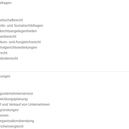
sfragen
ellschaftsrecht
eits- und Sozialrechtsfragen
trechtsangelegenheiten
erberecht
kurs- und Ausgleichsrecht
hstgerichtsvertretungen
recht
länderrecht
dungen
gunternehmerservice
wicklungsplanung
f und Verkauf von Unternehmen
gründungen
ionen
rganisationsberatung
nchenvergleich