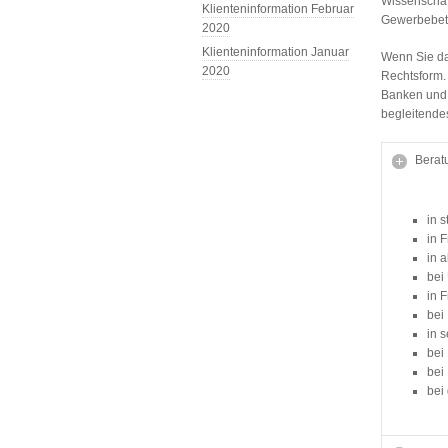
Wissenschaft
Klienteninformation Februar
Gewerbebetr
2020
Klienteninformation Januar
Wenn Sie da
2020
Rechtsform.
Banken und 
begleitendes
Berat
in 
in 
in 
bei
in 
bei
in 
bei
bei
bei