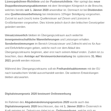
Lizenzgebühren-Richtlinie
und der
Fusionsrichtlinie
. Hier springt das
neue
Doppelbesteuerungsabkommen
mit dem Vereinigten Königreich in die Bresche,
welches bereits
seit 1. Jänner 2020
anwendbar ist. Demnach ist bei
Dividenden
eine
Quellensteuerbefreiung
bei mindestens 10%iger Beteiligung vorgesehen.
Zurzeit ist auch (noch) keine Quellensteuer auf Zinsen und Lizenzen in
Großbritannien vorgesehen. Dies könnte jedoch durch den britischen Gesetzgeber
geändert werden.
Umsatzsteuerlich
bleiben im Übergangszeitraum auch weiterhin
innergemeinschaftliche Warenlieferungen
und Leistungen erhalten.
Sonderbestimmungen
im Bereich Umsatzsteuer und Zollrecht wird es für Aus-
und Einfuhrlieferungen geben, welche noch vor dem Ablauf des
Übergangszeitraums beginnen, aber erst nach seinem Ablauf enden. Zudem ist zu
beachten, dass
Anträge auf Vorsteuerrückerstattung
bis spätestens
31. März
2021
gestellt werden müssen.
Während des Übergangszeitraums soll ein
Freihandelsabkommen
mit der EU
nach kanadischem Vorbild ausverhandelt werden. Die weiteren Entwicklungen
bleiben abzuwarten.
Digitalsteuergesetz 2020 besteuert Onlinewerbung
Im Rahmen des
Abgabenänderungsgesetzes 2020
wurde auch das
Digitalsteuergesetz 2020
beschlossen, das mit
1. Jänner 2020
in Österreich in
Kraft getreten ist. Zielsetzung dabei ist es,
Onlinewerbung
, welche sich an