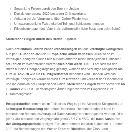
Steuerliche Folgen durch den Brexit – Update
Digitalsteuergesetz 2020 besteuert Onlinewerbung
Achtung bei der Vermietung über Online-Plattformen
Umsatzsteuerliche Fallstricke bei Teil- und Schlussrechnungen
Pflegeheimkosten des Vaters als außergewöhnliche Belastung beim Sohn?
Steuerliche Folgen durch den Brexit – Update
Nach
dreieinhalb Jahren zäher Verhandlungen
hat das
Vereinigte Königreich
nun per
31. Jänner 2020
die
Europäische Union verlassen
. Auch wenn im
Vereinigten Königreich kein Stein auf dem anderen bleibt, bleibt jedoch zumindest
steuerlich
im Wesentlichen vorerst
alles beim Alten
. Die EU hat sich mit den
Briten auf eine Übergangsregelung geeinigt, wonach das Vereinigte Königreich
bis
zum
31.12.2020
wie
ein
EU-Mitgliedsstaat
behandelt wird. Danach wird das
Vereinigte Königreich voraussichtlich zum
Drittland
und verlässt den Binnenmarkt
und die Zollunion der Europäischen Union.
Steuerliche Folgen
treten somit erst
ab
1. Jänner 2021
ein. Die wichtigsten Änderungen werden im Folgenden kurz
zusammengefasst:
Ertragsteuerlich
kommt es im Falle eines
Wegzugs
ins Vereinigte Königreich zur
sofortigen Besteuerung
(der stillen Reserven). Dementsprechend kann im
betrieblichen Bereich ein Antrag auf Ratenzahlung nicht mehr gestellt werden. Dies
gilt für alle betrieblichen Wegzugsfälle gemäß § 6 Z 6 EStG, die
nach Auslaufen
der Übergangsperiode
erfolgen. Für Unternehmen entfallen zudem mit 1. Jänner
2021 die Bestimmungen der
Mutter-Tochter-Richtlinie
, der
Zins- und