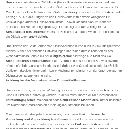
Umsatz
von mindestens
750 Mio. €
(bei multinationalen Konzernen ist auf den
Konzernumsatz abzustellen) und
in Österreich
einen Umsatz von zumindest
25
Mio. €
aus der Durchführung von
Onlinewerbung
erzielen. Der
Digitalsteuersatz
beträgt 5%
auf das Entgelt an den Onlinewerbeleister, wobei Ausgaben für
Vorleistungen anderer Onlinewerbeleister – soweit sie sich nicht im Konzern
befinden – die Bemessungsgrundlage für die Digitalsteuer verringern. Die
Ansässigkeit des Unternehmens
für Körperschaftsteuerzwecke ist übrigens für
die Digitalsteuer
unerheblich
.
Das Thema der Besteuerung von Onlinewerbung dürfte auch in Zukunft spannend
bleiben. Neben technischen Entwicklungen und Wachstumsszenarien dieses
Geschäftsfeldes könnte die neue
Digitalsteuer
allerdings aus Sicht des
EU-
Beihilfenrechts
problematisch
sein. Aufgrund des sehr hohen Schwellenwertes
könnte nämlich nach gemeinschaftsrechtlichem Verständnis eine indirekte Beihilfe
vorliegen, da viele kleine und mittlere Medienunternehmen von der österreichischen
Digitalsteuer ausgenommen sind.
Achtung bei der Vermietung über Online-Plattformen
Das eigene Haus, die eigene Wohnung oder ein Ferienhaus zu
vermieten
, ist für
viele ein lukratives Zubrot geworden. In den letzten Jahren wurden internationale
Vermietungsportale
, Webseiten oder
elektronische Marktplätze
immer beliebter,
um Mieter oder Interessenten für die eigene Immobilie zu finden.
Manchmal wird dabei jedoch übersehen, dass diese
Einkünfte aus der
Vermietung und Verpachtung
beim
Finanzamt
erklärt werden müssen. Die
Einkünfte unterliegen grundsätzlich einerseits der
Einkommensteuer
und