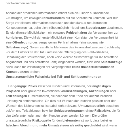
nachkommen werden.
Anhand der erhaltenen Informationen erhofft sich die Finanz ausreichende
Grundlagen, um etwaigen
Steuersündern
auf die Schliche zu kommen. Wer nun
Sorge vor diesem Informationsaustausch und den daraus resultierenden
Konsequenzen hat, sollte sich frühestmöglich mit seinem
Steuerberater
abstimmen.
Es gibt diverse Möglichkeiten, ein etwaiges
Fehlverhalten
der Vergangenheit zu
korrigieren
. Die wohl sicherste Möglichkeit einer Korrektur der Vergangenheit ist
eine
Offenlegung
des vergangenen Fehlverhaltens (eine sogenannte
Selbstanzeige
). Sofern sämtliche Merkmale des Finanzstrafgesetzes (rechtzeitig
vor dem Entdecken der Tat, umfassende Offenlegung des Fehlverhaltens,
Bezahlung der Steuerschuld, noch keine weitere Selbstanzeige für die betroffene
Abgabenart und das betroffene Jahr) eingehalten werden, führt eine
Selbstanzeige
dazu, dass für Verfehlungen der Vergangenheit
keine finanzstrafrechtlichen
Konsequenzen
drohen.
Umsatzsteuerliche Fallstricke bei Teil- und Schlussrechnungen
Es ist
gängige Praxis
zwischen Kunden und Lieferanten, bei
langfristigen
Projekten
oder größeren Investitionen
Vorauszahlungen
,
Anzahlungen
oder
Teilzahlungen
zu vereinbaren, die noch vor dem Ende der auszuführenden
Leistung zu entrichten sind. Ob dies auf Wunsch des Kunden passiert oder der
Wunsch des Lieferanten ist, ist dabei nicht relevant.
Umsatzsteuerlich
bestehen
bei An- und Teilzahlungen bzw. bei
Schlussrechnungen
einige
Fallstricke
, die für
den Lieferanten oder auch den Kunden teuer werden können. Die größte
umsatzsteuerliche
Risikoquelle
für den
Lieferanten
ist wohl, dass bei einer
falschen Abrechnung
mehr Umsatzsteuer als nötig geschuldet
wird, wenn