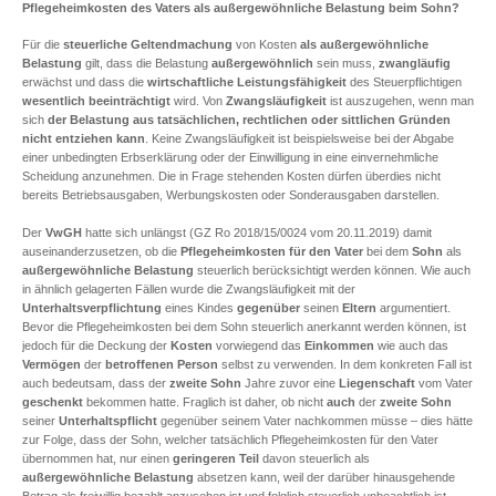
Pflegeheimkosten des Vaters als außergewöhnliche Belastung beim Sohn?
Für die
steuerliche Geltendmachung
von Kosten
als außergewöhnliche
Belastung
gilt, dass die Belastung
außergewöhnlich
sein muss,
zwangläufig
erwächst und dass die
wirtschaftliche Leistungsfähigkeit
des Steuerpflichtigen
wesentlich beeinträchtigt
wird. Von
Zwangsläufigkeit
ist auszugehen, wenn man
sich
der Belastung aus tatsächlichen, rechtlichen oder sittlichen Gründen
nicht entziehen kann
. Keine Zwangsläufigkeit ist beispielsweise bei der Abgabe
einer unbedingten Erbserklärung oder der Einwilligung in eine einvernehmliche
Scheidung anzunehmen. Die in Frage stehenden Kosten dürfen überdies nicht
bereits Betriebsausgaben, Werbungskosten oder Sonderausgaben darstellen.
Der
VwGH
hatte sich unlängst (GZ Ro 2018/15/0024 vom 20.11.2019) damit
auseinanderzusetzen, ob die
Pflegeheimkosten für den Vater
bei dem
Sohn
als
außergewöhnliche Belastung
steuerlich berücksichtigt werden können. Wie auch
in ähnlich gelagerten Fällen wurde die Zwangsläufigkeit mit der
Unterhaltsverpflichtung
eines Kindes
gegenüber
seinen
Eltern
argumentiert.
Bevor die Pflegeheimkosten bei dem Sohn steuerlich anerkannt werden können, ist
jedoch für die Deckung der
Kosten
vorwiegend das
Einkommen
wie auch das
Vermögen
der
betroffenen Person
selbst zu verwenden. In dem konkreten Fall ist
auch bedeutsam, dass der
zweite Sohn
Jahre zuvor eine
Liegenschaft
vom Vater
geschenkt
bekommen hatte. Fraglich ist daher, ob nicht
auch
der
zweite Sohn
seiner
Unterhaltspflicht
gegenüber seinem Vater nachkommen müsse – dies hätte
zur Folge, dass der Sohn, welcher tatsächlich Pflegeheimkosten für den Vater
übernommen hat, nur einen
geringeren Teil
davon steuerlich als
außergewöhnliche Belastung
absetzen kann, weil der darüber hinausgehende
Betrag als freiwillig bezahlt anzusehen ist und folglich steuerlich unbeachtlich ist.