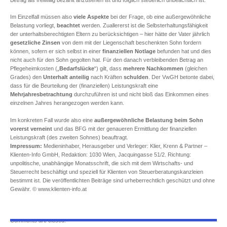
Im Einzelfall müssen also
viele Aspekte
bei der Frage, ob eine außergewöhnliche
Belastung vorliegt,
beachtet
werden. Zuallererst ist die Selbsterhaltungsfähigkeit
der unterhaltsberechtigten Eltern zu berücksichtigen – hier hätte der Vater jährlich
gesetzliche Zinsen
von dem mit der Liegenschaft beschenkten Sohn fordern
können, sofern er sich selbst in einer
finanziellen Notlage
befunden hat und dies
nicht auch für den Sohn gegolten hat. Für den danach verbleibenden Betrag an
Pflegeheimkosten („
Bedarfslücke
“) gilt, dass
mehrere Nachkommen
(gleichen
Grades) den
Unterhalt
anteilig
nach Kräften
schulden
. Der VwGH betonte dabei,
dass für die Beurteilung der (finanziellen) Leistungskraft eine
Mehrjahresbetrachtung
durchzuführen ist und nicht bloß das Einkommen eines
einzelnen Jahres herangezogen werden kann.
Im konkreten Fall wurde also eine
außergewöhnliche Belastung beim Sohn
vorerst verneint
und das BFG mit der genaueren Ermittlung der finanziellen
Leistungskraft (des zweiten Sohnes) beauftragt.
Impressum:
Medieninhaber, Herausgeber und Verleger: Klier, Krenn & Partner –
Klienten-Info GmbH, Redaktion: 1030 Wien, Jacquingasse 51/2. Richtung:
unpolitische, unabhängige Monatsschrift, die sich mit dem Wirtschafts- und
Steuerrecht beschäftigt und speziell für Klienten von Steuerberatungskanzleien
bestimmt ist. Die veröffentlichten Beiträge sind urheberrechtlich geschützt und ohne
Gewähr. © www.klienten-info.at
Comments are closed.