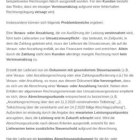
beispielsweise Rechnungen falsch ausgestellt wurden. Für den
Kunden
besteht
das Risiko, dass ein etwaiger
Vorsteuerabzug
aufgrund einer fehlerhaften
Rechnungslegung
versagt
wird.
Insbesondere können sich folgende
Problembereiche
ergeben:
Eine
Voraus- oder Anzahlung
, die vor Ausführung der Leistung
vereinnahmt
wird,
führt beim Lieferanten zur
Umsatzsteuerpflicht
- das bedeutet, im Zeitpunkt, in
dem die Zahlung geleistet wird, muss der Lieferant die Umsatzsteuer, die auf die
Voraus- oder Anzahlung entfällt, an das Finanzamt melden und entrichten.
Allein
durch die
Zahlung
steht dem
Kunden
allerdings mangels Rechnung noch
kein
Vorsteuerabzug
zu.
Erstellt der Lieferant nun ein
Dokument mit gesondertem Steuerausweis
(z.B.
eine Voraus- oder Anzahlungsrechnung oder eine Zahlungsaufforderung o.ä.) für die
Voraus- oder Anzahlung, so muss aus diesem Dokument
klar hervorgehen
, dass
es sich um die Abrechnung einer
Voraus- oder Anzahlung
handelt. Neben dem
Erfüllen der allgemeinen Rechnungsmerkmale des Umsatzsteuergesetzes empfiehlt
es sich, diese
Abrechnungsurkunde
entsprechend zu bezeichnen (z.B.
„Anzahlungsrechnung über den am 11.2.2020 vereinnahmten Teilbetrag“, „2.
Teilrechnung über die vereinbarte und am 14.2.2020 fällige Abschlagszahlung“).
Außerdem ist eindeutig durch die Angabe des
erwarteten Leistungszeitpunkts
anzugeben, dass die
Leistung erst in Zukunft erbracht
wird. Wird die
Abrechnungsurkunde nach diesen Kriterien ausgestellt, entsteht für den
Lieferanten
keine zusätzliche Steuerschuld
aufgrund der Abrechnung.
Hat der Lieferant ein
korrektes Abrechnungsdokument
für die An- oder