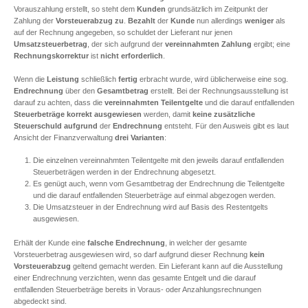
Vorauszahlung erstellt, so steht dem
Kunden
grundsätzlich im Zeitpunkt der
Zahlung der
Vorsteuerabzug
zu
.
Bezahlt
der
Kunde
nun allerdings
weniger
als
auf der Rechnung angegeben, so schuldet der Lieferant nur jenen
Umsatzsteuerbetrag
, der sich aufgrund der
vereinnahmten Zahlung
ergibt; eine
Rechnungskorrektur
ist
nicht
erforderlich
.
Wenn die
Leistung
schließlich
fertig
erbracht wurde, wird üblicherweise eine sog.
Endrechnung
über den
Gesamtbetrag
erstellt. Bei der Rechnungsausstellung ist
darauf zu achten, dass die
vereinnahmten Teilentgelte
und die darauf entfallenden
Steuerbeträge
korrekt ausgewiesen
werden, damit
keine zusätzliche
Steuerschuld aufgrund
der
Endrechnung
entsteht. Für den Ausweis gibt es laut
Ansicht der Finanzverwaltung
drei Varianten
:
Die einzelnen vereinnahmten Teilentgelte mit den jeweils darauf entfallenden
Steuerbeträgen werden in der Endrechnung abgesetzt.
Es genügt auch, wenn vom Gesamtbetrag der Endrechnung die Teilentgelte
und die darauf entfallenden Steuerbeträge auf einmal abgezogen werden.
Die Umsatzsteuer in der Endrechnung wird auf Basis des Restentgelts
ausgewiesen.
Erhält der Kunde eine
falsche Endrechnung
, in welcher der gesamte
Vorsteuerbetrag ausgewiesen wird, so darf aufgrund dieser Rechnung
kein
Vorsteuerabzug
geltend gemacht werden. Ein Lieferant kann auf die Ausstellung
einer Endrechnung verzichten, wenn das gesamte Entgelt und die darauf
entfallenden Steuerbeträge bereits in Voraus- oder Anzahlungsrechnungen
abgedeckt sind.