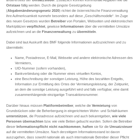
andererseits der
Umsatzsteuer
. Zusätzlich können kommunale Abgaben wie die
Ortstaxe
fällig werden. Durch die jüngste Gesetzgebung
(
Abgabenänderungsgesetz 2020
) richtet die österreichische Finanzverwaltung
ihre Aufmerksamkeit nunmehr besonders auf diese „Geschäftsmodelle“. Im Zuge
des neuen Gesetzes wurden
Betreiber
von Portalen, Webseiten und elektronischen
Marktplätzen
verpflichtet
, gewisse
Informationen
über die vermittelten Umsätze
aufzeichnen und an die
Finanzverwaltung
zu
übermitteln
.
Dabei sind laut Auskunft des BMF folgende Informationen aufzuzeichnen und zu
übermitteln:
Name, Postadresse, E-Mail, Webseite und andere elektronische Adressen des
Vermieters,
UID-Nummer (sofern vorhanden),
Bankverbindung oder die Nummer eines virtuellen Kontos,
eine Beschreibung der sonstigen Leistung, Höhe des bezahlten Entgelts,
Information zur Ermittlung des Ortes der Vermietungsleistung, der Zeitpunkt,
an dem die sonstige Leistung ausgeführt wird und falls verfügbar, eine damit
zusammenhängende einzigartige Transaktionsnummer.
Darüber hinaus müssen
Plattformbetreiber
, welche die
Vermietung
von
Grundstücken oder die Beherbergung in eingerichteten Wohn- und Schlafräumen
unterstützen
, die Postadresse aufzeichnen und auch bekanntgeben,
wie viele
Personen übernachten
bzw. wie viele Betten gebucht wurden. Sofern die Betreiber
dieser
Informationspflicht
nicht nachkommen
,
haften
sie für die
Umsatzsteuer
auf die vermittelten Umsätze. Nach derzeitigem Informationsstand ist davon
auszugehen, dass sowohl nationale als auch internationale Betreiber dieser Pflicht