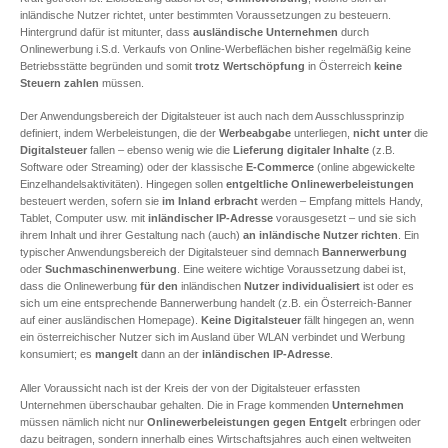
inländische Nutzer richtet, unter bestimmten Voraussetzungen zu besteuern.
Hintergrund dafür ist mitunter, dass
ausländische Unternehmen
durch
Onlinewerbung i.S.d. Verkaufs von Online-Werbeflächen bisher regelmäßig keine
Betriebsstätte begründen und somit
trotz
Wertschöpfung
in Österreich
keine
Steuern
zahlen
müssen.
Der Anwendungsbereich der Digitalsteuer ist auch nach dem Ausschlussprinzip
definiert, indem Werbeleistungen, die der
Werbeabgabe
unterliegen,
nicht unter
die
Digitalsteuer
fallen – ebenso wenig wie die
Lieferung digitaler Inhalte
(z.B.
Software oder Streaming) oder der klassische
E-Commerce
(online abgewickelte
Einzelhandelsaktivitäten). Hingegen sollen
entgeltliche Onlinewerbeleistungen
besteuert werden, sofern sie
im Inland erbracht
werden – Empfang mittels Handy,
Tablet, Computer usw. mit
inländischer IP-Adresse
vorausgesetzt – und sie sich
ihrem Inhalt und ihrer Gestaltung nach (auch)
an inländische Nutzer richten
. Ein
typischer Anwendungsbereich der Digitalsteuer sind demnach
Bannerwerbung
oder
Suchmaschinenwerbung
. Eine weitere wichtige Voraussetzung dabei ist,
dass die Onlinewerbung
für
den
inländischen
Nutzer
individualisiert
ist oder es
sich um eine entsprechende Bannerwerbung handelt (z.B. ein Österreich-Banner
auf einer ausländischen Homepage).
Keine Digitalsteuer
fällt hingegen an, wenn
ein österreichischer Nutzer sich im Ausland über WLAN verbindet und Werbung
konsumiert; es
mangelt
dann an der
inländischen IP-Adresse
.
Aller Voraussicht nach ist der Kreis der von der Digitalsteuer erfassten
Unternehmen überschaubar gehalten. Die in Frage kommenden
Unternehmen
müssen nämlich nicht nur
Onlinewerbeleistungen gegen Entgelt
erbringen oder
dazu beitragen, sondern innerhalb eines Wirtschaftsjahres auch einen weltweiten