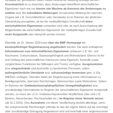
Grundsätzlich
ist zu beachten, dass Änderungen betreffend wirtschaftlicher
Eigentümer nach wie vor
binnen vier Wochen
ab Kenntnis der Änderungen zu
melden
sind. Bei
subsidiären Meldungen
(ersatzweise Meldung der obersten
Organe wie z.B. Geschäftsführer oder Vorstände) ist im Rahmen der jährlichen
Überprüfung anzugeben, ob bei der meldepflichtigen Gesellschaft
keine
wirtschaftlichen Eigentümer
vorhanden sind oder ob nach Ausschöpfung aller
Möglichkeiten die wirtschaftlichen Eigentümer der meldepflichtigen Gesellschaft
nicht festgestellt
oder überprüft werden können.
Ebenfalls ab 10. Jänner 2020 kann
über die BMF-Homepage
ein
kostenpflichtiger Registerauszug angefordert
werden. Die darin enthaltenen
Informationen zum wirtschaftlichen Eigentümer
umfassen z.B. Vor- und
Nachname, Geburtsdatum, Staatsangehörigkeit und Wohnsitzland. Ebenso ist Art
und Umfang des wirtschaftlichen Interesses (etwa Eigentum, Kontrolle sowie
vergleichbare Funktionen bei Stiftungen und Trusts) verfügbar.
Ausgenommen
bzw.
eingeschränkt
sind Auskünfte zu bestimmten Personen, sofern
außergewöhnliche Umstände
bzw.
schutzwürdige Interessen
gem. § 10a
WiEReG vorliegen. Überdies bietet der Registerauszug keine Informationen zu
Beteiligungshöhe, oberstem Rechtsträger, Stimmrechten sowie Wohnsitzen. Sofern
im Rahmen der
Geldwäschesorgfaltspflichten
Unregelmäßigkeiten
bzw.
unvollständige Informationen im Register der wirtschaftlichen Eigentümer festgestellt
werden, so muss der i.Z.m. Geldwäscheprävention Verpflichtete (das sind z.B.
Banken, Steuerberater, Rechtsanwälte etc.)
im Register einen Vermerk setzen
(ab 10.1.2020). Eine
Ausnahme
von dieser Verpflichtung besteht allerdings, wenn
der entsprechende Rechtsträger (oftmals ist das der eigene Klient) auf die unrichtige
oder unvollständige Eintragung hingewiesen wird und innerhalb einer angemessenen