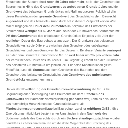
Entstehens der Steuerschuld
noch 50 Jahre oder mehr
, so ist der Grundwert des
Baurechtes in Höhe des
Grundwertes des unbebauten Grundstückes
und der
Grundwert
des belasteten Grundstückes
mit Null
anzusetzen. Folglich wird in
dieser Konstellation der
gesamte Grundwert
des Grundstücks
dem Baurecht
zugeordnet
und das belastete Grundstück hat in diesem Zeitpunkt keinen Wert.
Macht hingegen die
Dauer des Baurechtes
im Zeitpunkt des Entstehens der
Steuerschuld
weniger als 50 Jahre
aus, so ist der Grundwert des Baurechtes mit
2% des Grundwertes
des unbebauten Grundstückes für jedes volle Jahr der
restlichen Dauer
des Baurechtes anzusetzen. Der Grundwert des belasteten
Grundstückes ist die Differenz zwischen dem Grundwert des unbelasteten
Grundstückes und dem Grundwert für das Baurecht. Bei dieser Variante
verringert
sich der dem Baurecht zuzuordnende
Grundwert
linear
um 2
% pro vollem Jahr
der verbleibenden Dauer des Baurechts – im Gegenzug erhöht sich der Grundwert
des belasteten Grundstücks um jährlich 2%. Für beide Konstellationen gilt im
Endeffekt, dass die
Summe
aus dem Grundwert des Baurechts und dem
Grundwert des belasteten Grundstücks dem
Grundwert des unbelasteten
Grundstücks
entsprechen muss.
Da vor der
Novellierung der Grundstückswertverordnung
die GrESt bei
Begründung oder Übertragung eines Baurechts mit dem
18fachen des
Jahreswerts
der Baurechtszinsverpflichtung
gedeckelt
war, kann es sein, dass
das nunmehrige Heranziehen des Grundstückswerts als
Mindestbemessungsgrundlage
bei Baurechten zu einer
erhöhten GrESt
führt.
Eine Lösungsmöglichkeit besteht unter Umständen in dem
Nachweis
des
Bodenwertanteils des Baurechts
durch ein Sachverständigengutachten
– dabei
handelt es sich bekanntermaßen um die dritte Möglichkeit der Ermittlung des
Grundstückswerts (neben Anwendung des Pauschalwertmodells und der Ableitung