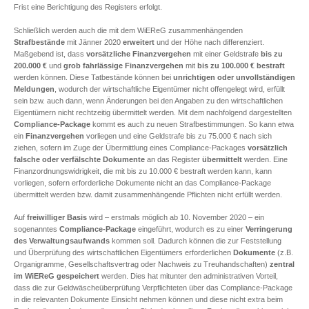
Frist eine Berichtigung des Registers erfolgt.
Schließlich werden auch die mit dem WiEReG zusammenhängenden
Strafbestände
mit Jänner 2020
erweitert
und der Höhe nach differenziert.
Maßgebend ist, dass
vorsätzliche Finanzvergehen
mit einer Geldstrafe
bis zu
200.000 €
und
grob fahrlässige Finanzvergehen
mit
bis zu 100.000 € bestraft
werden können. Diese Tatbestände können bei
unrichtigen oder unvollständigen
Meldungen
, wodurch der wirtschaftliche Eigentümer nicht offengelegt wird, erfüllt
sein bzw. auch dann, wenn Änderungen bei den Angaben zu den wirtschaftlichen
Eigentümern nicht rechtzeitig übermittelt werden. Mit dem nachfolgend dargestellten
Compliance-Package
kommt es auch zu neuen Strafbestimmungen. So kann etwa
ein
Finanzvergehen
vorliegen und eine Geldstrafe bis zu 75.000 € nach sich
ziehen, sofern im Zuge der Übermittlung eines Compliance-Packages
vorsätzlich
falsche oder verfälschte Dokumente
an das Register
übermittelt
werden. Eine
Finanzordnungswidrigkeit, die mit bis zu 10.000 € bestraft werden kann, kann
vorliegen, sofern erforderliche Dokumente nicht an das Compliance-Package
übermittelt werden bzw. damit zusammenhängende Pflichten nicht erfüllt werden.
Auf
freiwilliger Basis
wird – erstmals möglich ab 10. November 2020 – ein
sogenanntes
Compliance-Package
eingeführt, wodurch es zu einer
Verringerung
des Verwaltungsaufwands
kommen soll. Dadurch können die zur Feststellung
und Überprüfung des wirtschaftlichen Eigentümers erforderlichen
Dokumente
(z.B.
Organigramme, Gesellschaftsvertrag oder Nachweis zu Treuhandschaften)
zentral
im WiEReG gespeichert
werden. Dies hat mitunter den administrativen Vorteil,
dass die zur Geldwäscheüberprüfung Verpflichteten über das Compliance-Package
in die relevanten Dokumente Einsicht nehmen können und diese nicht extra beim