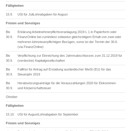
Fälligkeiten
15.9.
USt für JuliLohnabgaben für August
Fristen und Sonstiges
Bis
Erklärung Arbeitnehmerpflichtveranlagung 2019 L 1 in Papierform oder
30.9.
FinanzOnline bei zumindest zeitweise gleichzeitigem Erhalt von zwei oder
mehreren lohnsteuerpflichtigen Bezügen, sonst ist der Termin der 30.6.
(via FinanzOnline)
Bis
Verpflichtung zur Einreichung des Jahresabschlusses zum 31.12.2019 für
30.9.
(verdeckte) Kapitalgesellschaften
Bis
Fallfrist für Antrag auf Erstattung ausländischer MwSt (EU) für das
30.9.
Steuerjahr 2019
Bis
Herabsetzungsanträge für die Vorauszahlungen 2020 für Einkommen-
30.9.
und Körperschaftsteuer
Oktober
Fälligkeiten
15.10.
USt für AugustLohnabgaben für September
Fristen und Sonstiges