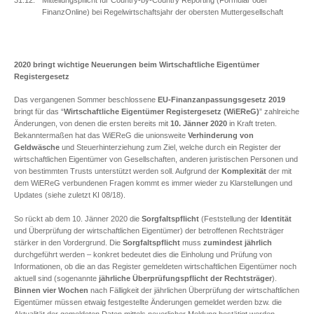
31.12.
Mitteilungspflicht für Country-by-Country Reporting (Formular oder
FinanzOnline) bei Regelwirtschaftsjahr der obersten Muttergesellschaft
2020 bringt wichtige Neuerungen beim Wirtschaftliche Eigentümer
Registergesetz
Das vergangenen Sommer beschlossene
EU-Finanzanpassungsgesetz 2019
bringt für das “
Wirtschaftliche Eigentümer Registergesetz (WiEReG)
” zahlreiche
Änderungen, von denen die ersten bereits mit
10. Jänner 2020
in Kraft treten.
Bekanntermaßen hat das WiEReG die unionsweite
Verhinderung von
Geldwäsche
und Steuerhinterziehung zum Ziel, welche durch ein Register der
wirtschaftlichen Eigentümer von Gesellschaften, anderen juristischen Personen und
von bestimmten Trusts unterstützt werden soll. Aufgrund der
Komplexität
der mit
dem WiEReG verbundenen Fragen kommt es immer wieder zu Klarstellungen und
Updates (siehe zuletzt KI 08/18).
So rückt ab dem 10. Jänner 2020 die
Sorgfaltspflicht
(Feststellung der
Identität
und Überprüfung der wirtschaftlichen Eigentümer) der betroffenen Rechtsträger
stärker in den Vordergrund. Die
Sorgfaltspflicht
muss
zumindest jährlich
durchgeführt werden – konkret bedeutet dies die Einholung und Prüfung von
Informationen, ob die an das Register gemeldeten wirtschaftlichen Eigentümer noch
aktuell sind (sogenannte
jährliche Überprüfungspflicht der Rechtsträger
).
Binnen vier Wochen
nach Fälligkeit der jährlichen Überprüfung der wirtschaftlichen
Eigentümer müssen etwaig festgestellte Änderungen gemeldet werden bzw. die
Aktualität der gemeldeten Daten mittels neuerlicher Meldung bestätigt werden.