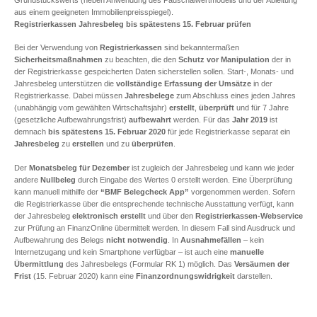
aus einem geeigneten Immobilienpreisspiegel).
Registrierkassen Jahresbeleg bis spätestens 15. Februar prüfen
Bei der Verwendung von
Registrierkassen
sind bekanntermaßen
Sicherheitsmaßnahmen
zu beachten, die den
Schutz vor Manipulation
der in
der Registrierkasse gespeicherten Daten sicherstellen sollen. Start-, Monats- und
Jahresbeleg unterstützen die
vollständige Erfassung der Umsätze
in der
Registrierkasse. Dabei müssen
Jahresbelege
zum Abschluss eines jeden Jahres
(unabhängig vom gewählten Wirtschaftsjahr)
erstellt
,
überprüft
und für 7 Jahre
(gesetzliche Aufbewahrungsfrist)
aufbewahrt
werden. Für das
Jahr 2019
ist
demnach
bis spätestens 15. Februar 2020
für jede Registrierkasse separat ein
Jahresbeleg
zu
erstellen
und zu
überprüfen
.
Der
Monatsbeleg für Dezember
ist zugleich der Jahresbeleg und kann wie jeder
andere
Nullbeleg
durch Eingabe des Wertes 0 erstellt werden. Eine Überprüfung
kann manuell mithilfe der
“BMF Belegcheck App”
vorgenommen werden. Sofern
die Registrierkasse über die entsprechende technische Ausstattung verfügt, kann
der Jahresbeleg
elektronisch erstellt
und über den
Registrierkassen-Webservice
zur Prüfung an FinanzOnline übermittelt werden. In diesem Fall sind Ausdruck und
Aufbewahrung des Belegs
nicht notwendig
. In
Ausnahmefällen
– kein
Internetzugang und kein Smartphone verfügbar – ist auch eine
manuelle
Übermittlung
des Jahresbelegs (Formular RK 1) möglich. Das
Versäumen der
Frist
(15. Februar 2020) kann eine
Finanzordnungswidrigkeit
darstellen.