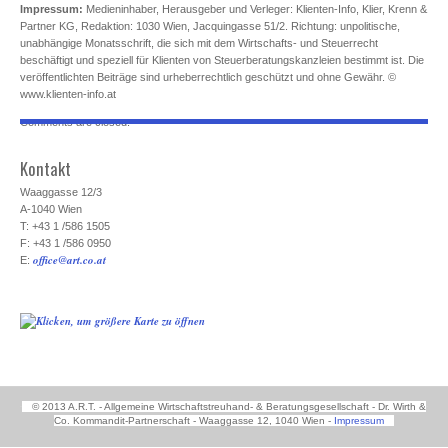
Impressum:
Medieninhaber, Herausgeber und Verleger: Klienten-Info, Klier, Krenn &
Partner KG, Redaktion: 1030 Wien, Jacquingasse 51/2. Richtung: unpolitische,
unabhängige Monatsschrift, die sich mit dem Wirtschafts- und Steuerrecht
beschäftigt und speziell für Klienten von Steuerberatungskanzleien bestimmt ist. Die
veröffentlichten Beiträge sind urheberrechtlich geschützt und ohne Gewähr. ©
www.klienten-info.at
Comments are closed.
Kontakt
Waaggasse 12/3
A-1040 Wien
T: +43 1 /586 1505
F: +43 1 /586 0950
office@art.co.at
E:
© 2013 A.R.T. - Allgemeine Wirtschaftstreuhand- & Beratungsgesellschaft - Dr. Wirth &
Co. Kommandit-Partnerschaft - Waaggasse 12, 1040 Wien -
Impressum