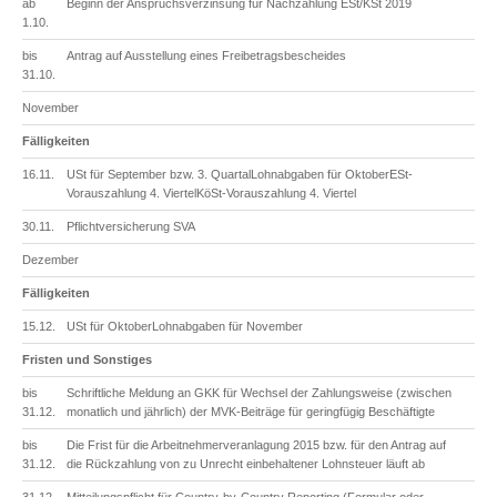
ab
Beginn der Anspruchsverzinsung für Nachzahlung ESt/KSt 2019
1.10.
bis
Antrag auf Ausstellung eines Freibetragsbescheides
31.10.
November
Fälligkeiten
16.11.
USt für September bzw. 3. QuartalLohnabgaben für OktoberESt-
Vorauszahlung 4. ViertelKöSt-Vorauszahlung 4. Viertel
30.11.
Pflichtversicherung SVA
Dezember
Fälligkeiten
15.12.
USt für OktoberLohnabgaben für November
Fristen und Sonstiges
bis
Schriftliche Meldung an GKK für Wechsel der Zahlungsweise (zwischen
31.12.
monatlich und jährlich) der MVK-Beiträge für geringfügig Beschäftigte
bis
Die Frist für die Arbeitnehmerveranlagung 2015 bzw. für den Antrag auf
31.12.
die Rückzahlung von zu Unrecht einbehaltener Lohnsteuer läuft ab