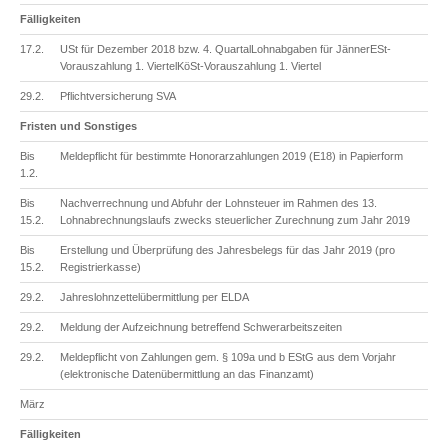
Fälligkeiten
17.2.
USt für Dezember 2018 bzw. 4. QuartalLohnabgaben für JännerESt-
Vorauszahlung 1. ViertelKöSt-Vorauszahlung 1. Viertel
29.2.
Pflichtversicherung SVA
Fristen und Sonstiges
Bis
Meldepflicht für bestimmte Honorarzahlungen 2019 (E18) in Papierform
1.2.
Bis
Nachverrechnung und Abfuhr der Lohnsteuer im Rahmen des 13.
15.2.
Lohnabrechnungslaufs zwecks steuerlicher Zurechnung zum Jahr 2019
Bis
Erstellung und Überprüfung des Jahresbelegs für das Jahr 2019 (pro
15.2.
Registrierkasse)
29.2.
Jahreslohnzettelübermittlung per ELDA
29.2.
Meldung der Aufzeichnung betreffend Schwerarbeitszeiten
29.2.
Meldepflicht von Zahlungen gem. § 109a und b EStG aus dem Vorjahr
(elektronische Datenübermittlung an das Finanzamt)
März
Fälligkeiten