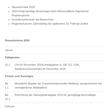
Steuertermine 2020
2020 bringt wichtige Neuerungen beim Wirtschaftliche Eigentümer
Registergesetz
Grunderwerbsteuer bei Baurechten
Registrierkassen Jahresbeleg bis spätestens 15. Februar prüfen
Steuertermine 2020
Jänner
Fälligkeiten
15.1.
USt für November 2019Lohnabgaben (L, DB, DZ, GKK,
Stadtkasse/Gemeinde) für Dezember 2019
Fristen und Sonstiges
Ab
Monatliche Abgabe der Zusammenfassenden Meldung, ausgenommen bei
1.1.
vierteljährlicher Meldepflicht
Bis
Entrichtung der Dienstgeberabgabe 2019 für geringfügig Beschäftigte
15.1.
Februar