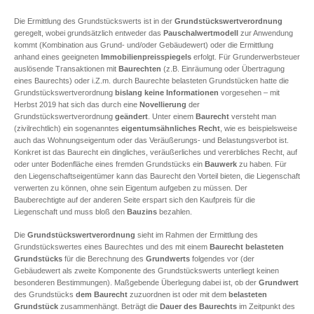
Die Ermittlung des Grundstückswerts ist in der
Grundstückswertverordnung
geregelt, wobei grundsätzlich entweder das
Pauschalwertmodell
zur Anwendung
kommt (Kombination aus Grund- und/oder Gebäudewert) oder die Ermittlung
anhand eines geeigneten
Immobilienpreisspiegels
erfolgt. Für Grunderwerbsteuer
auslösende Transaktionen mit
Baurechten
(z.B. Einräumung oder Übertragung
eines Baurechts) oder i.Z.m. durch Baurechte belasteten Grundstücken hatte die
Grundstückswertverordnung
bislang keine Informationen
vorgesehen – mit
Herbst 2019 hat sich das durch eine
Novellierung
der
Grundstückswertverordnung
geändert
. Unter einem
Baurecht
versteht man
(zivilrechtlich) ein sogenanntes
eigentumsähnliches Recht
, wie es beispielsweise
auch das Wohnungseigentum oder das Veräußerungs- und Belastungsverbot ist.
Konkret ist das Baurecht ein dingliches, veräußerliches und vererbliches Recht, auf
oder unter Bodenfläche eines fremden Grundstücks ein
Bauwerk
zu haben. Für
den Liegenschaftseigentümer kann das Baurecht den Vorteil bieten, die Liegenschaft
verwerten zu können, ohne sein Eigentum aufgeben zu müssen. Der
Bauberechtigte auf der anderen Seite erspart sich den Kaufpreis für die
Liegenschaft und muss bloß den
Bauzins
bezahlen.
Die
Grundstückswertverordnung
sieht im Rahmen der Ermittlung des
Grundstückswertes eines Baurechtes und des mit einem
Baurecht belasteten
Grundstücks
für die Berechnung des
Grundwerts
folgendes vor (der
Gebäudewert als zweite Komponente des Grundstückswerts unterliegt keinen
besonderen Bestimmungen). Maßgebende Überlegung dabei ist, ob der
Grundwert
des Grundstücks
dem Baurecht
zuzuordnen ist oder mit dem
belasteten
Grundstück
zusammenhängt. Beträgt die
Dauer des Baurechts
im Zeitpunkt des