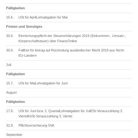
Fälligkeiten
15.6.
USt für AprilLohnabgaben für Mai
Fristen und Sonstiges
30.6.
Einreichungspflicht der Steuererklärungen 2019 (Einkommen-, Umsatz-,
Körperschaftsteuer) über FinanzOnline
30.6.
Fallfrist für Antrag auf Rückholung ausländischer MwSt 2019 aus Nicht-
EU-Ländern
Juli
Fälligkeiten
15.7.
USt für MaiLohnabgaben für Juni
August
Fälligkeiten
17.8.
USt für Juni bzw. 2. QuartalLohnabgaben für JuliESt-Vorauszahlung 3.
ViertelKöSt-Vorauszahlung 3. Viertel
31.8.
Pflichtversicherung SVA
September