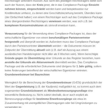
Rechtsträger anfordern müssen. Aus Sicht des jeweiligen Rechtsträgers bietet sich
auch der Nutzen, dass der
Kreis
jener, die in das Compliance-Package
Einsicht
nehmen können
,
eingeschränkt
werden kann und beispielsweise nur
Kreditinstitute umfasst, zu denen eine Geschäftsbeziehung besteht. Überdies kann
(der Einfachheit halber) von einem Rechtsträger auch auf das Compliance-Package
eines übergeordneten Rechtsträgers
verwiesen
werden, was sich z.B. bei
komplexen Konzernstrukturen
als sinnvoll erweisen kann.
Voraussetzung
für die Verwendung eines Compliance-Packages ist, dass der
wirtschaftliche Eigentümer von einem
berufsmäßigen Parteienvertreter
festgestellt
und überprüft worden ist. Außerdem muss das Compliance Package
durch den Parteienvertreter
übermittelt
werden – die Dokumente müssen im
Zeitpunkt der Übermittlung
aktuell
sein (z.B. darf ein Auszug aus einem
ausländischen Handelsregister nicht älter als 6 Wochen sein). Wenn berechtigte
Gründe
gegen
die
Übermittlung
einer Urkunde an das Register bestehen, kann
anstelle der Urkunde ein Aktenvermerk
übermittelt werden. Das Compliance-
Package und die erforderlichen Dokumente sind übrigens für
1 Jahr gültig
, sofern
keine Änderungen betreffend der wirtschaftlichen Eigentümer eintreten.
Grunderwerbsteuer bei Baurechten
Wenngleich für die Berechnung der
Grunderwerbsteuer
(GrESt) grundsätzlich der
Wert der
Gegenleistung
(z.B. der Kaufpreis) maßgeblich ist, so kommt auch dem
sogenannten
Grundstückswert
als
Mindestbemessungsgrundlage
eine
wesentliche Bedeutung zu. Nicht zuletzt deshalb, da er auch explizit als
Bemessungsgrundlage für
bestimme Erwerbsvorgänge
wie etwa im
Zusammenhang mit unentgeltlichen Übertragungen oder bei Umgründungen zu
verwenden ist.