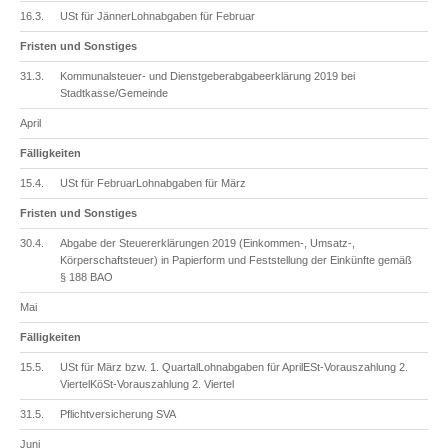
16.3.
USt für JännerLohnabgaben für Februar
Fristen und Sonstiges
31.3.
Kommunalsteuer- und Dienstgeberabgabeerklärung 2019 bei
Stadtkasse/Gemeinde
April
Fälligkeiten
15.4.
USt für FebruarLohnabgaben für März
Fristen und Sonstiges
30.4.
Abgabe der Steuererklärungen 2019 (Einkommen-, Umsatz-,
Körperschaftsteuer) in Papierform und Feststellung der Einkünfte gemäß
§ 188 BAO
Mai
Fälligkeiten
15.5.
USt für März bzw. 1. QuartalLohnabgaben für AprilESt-Vorauszahlung 2.
ViertelKöSt-Vorauszahlung 2. Viertel
31.5.
Pflichtversicherung SVA
Juni