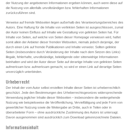
der Nutzung der angebotenen Informationen ergeben können, auch wenn diese auf
die Nutzung von allenfalls unvollständigen bzw. fehlerhaften Informationen
zurückzuführen sind.
Verweise auf fremde Webseiten liegen außerhalb des Verantwortungsbereiches des
Autors. Eine Haftung für die Inhalte von verlinkten Seiten ist ausgeschlossen, zumal
der Autor keinen Einfluss auf Inhalte wie Gestaltung von gelinkten Seiten hat. Für
Inhalte von Seiten, auf welche von Seiten dieser Homepage verwiesen wird, haftet
somit allein der Anbieter dieser fremden Webseiten, niemals jedoch derjenige, der
durch einen Link auf fremde Publikationen und Inhalte verweist. Sollten gelinkte
Seiten (insbesondere durch Veränderung der Inhalte nach dem Setzen des Links)
illegale, fehlerhafte, unvollständige, beleidigende oder sittenwidrige Informationen
beinhalten und wird der Autor dieser Seite auf derartige Inhalte von gelinkten Seiten
aufmerksam bzw. aufmerksam gemacht, so wird er einen Link auf derartige Seiten
unverzüglich unterbinden.
Urheberrecht
Der Inhalt der vom Autor selbst erstellten Inhalte dieser Seiten ist urheberrechtlich
geschützt. Jede den Bestimmungen des Urheberrechtsgesetzes widersprechende
Verwendung jeglicher Inhalte dieser Webseiten – insbesondere die weitergehende
Nutzung wie beispielsweise die Veröffentlichung, Vervielfältigung und jede Form von
gewerblicher Nutzung sowie die Weitergabe an Dritte, auch in Teilen oder in
überarbeiteter Form – ohne ausdrückliche Zustimmung des Autors ist untersagt.
Davon ausgenommen sind ausdrücklich zum Download gekennzeichnete Dateien.
Informationsinhalt