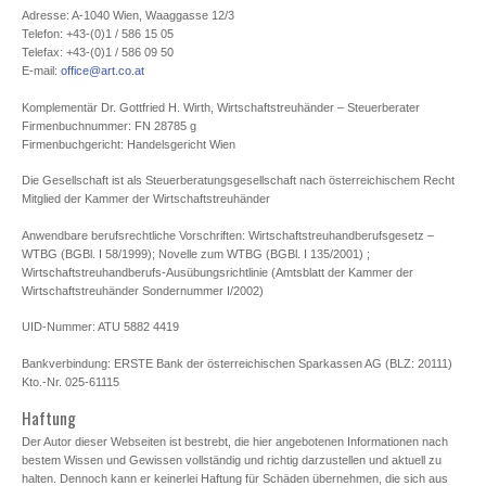
Adresse: A-1040 Wien, Waaggasse 12/3
Telefon: +43-(0)1 / 586 15 05
Telefax: +43-(0)1 / 586 09 50
E-mail:
office@art.co.at
Komplementär Dr. Gottfried H. Wirth, Wirtschaftstreuhänder – Steuerberater
Firmenbuchnummer: FN 28785 g
Firmenbuchgericht: Handelsgericht Wien
Die Gesellschaft ist als Steuerberatungsgesellschaft nach österreichischem Recht
Mitglied der Kammer der Wirtschaftstreuhänder
Anwendbare berufsrechtliche Vorschriften: Wirtschaftstreuhandberufsgesetz –
WTBG (BGBl. I 58/1999); Novelle zum WTBG (BGBl. I 135/2001) ;
Wirtschaftstreuhandberufs-Ausübungsrichtlinie (Amtsblatt der Kammer der
Wirtschaftstreuhänder Sondernummer I/2002)
UID-Nummer: ATU 5882 4419
Bankverbindung: ERSTE Bank der österreichischen Sparkassen AG (BLZ: 20111)
Kto.-Nr. 025-61115
Haftung
Der Autor dieser Webseiten ist bestrebt, die hier angebotenen Informationen nach
bestem Wissen und Gewissen vollständig und richtig darzustellen und aktuell zu
halten. Dennoch kann er keinerlei Haftung für Schäden übernehmen, die sich aus