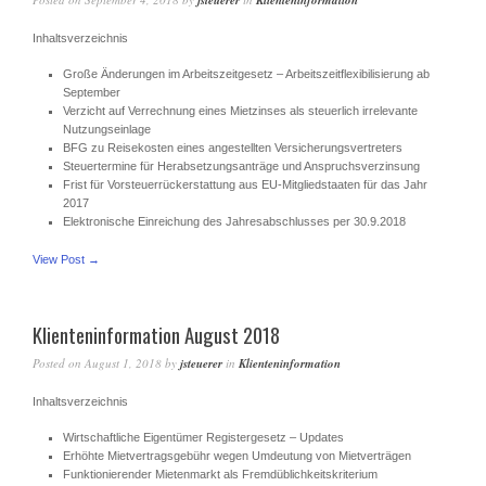
jsteuerer
Klienteninformation
Inhaltsverzeichnis
Große Änderungen im Arbeitszeitgesetz – Arbeitszeitflexibilisierung ab
September
Verzicht auf Verrechnung eines Mietzinses als steuerlich irrelevante
Nutzungseinlage
BFG zu Reisekosten eines angestellten Versicherungsvertreters
Steuertermine für Herabsetzungsanträge und Anspruchsverzinsung
Frist für Vorsteuerrückerstattung aus EU-Mitgliedstaaten für das Jahr
2017
Elektronische Einreichung des Jahresabschlusses per 30.9.2018
View Post →
Klienteninformation August 2018
Posted on
August 1, 2018
by
jsteuerer
in
Klienteninformation
Inhaltsverzeichnis
Wirtschaftliche Eigentümer Registergesetz – Updates
Erhöhte Mietvertragsgebühr wegen Umdeutung von Mietverträgen
Funktionierender Mietenmarkt als Fremdüblichkeitskriterium