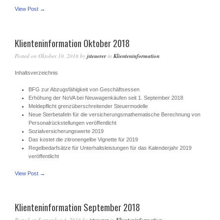
View Post →
Klienteninformation Oktober 2018
Posted on
Oktober 10, 2018
by
jsteuerer
in
Klienteninformation
Inhaltsverzeichnis
BFG zur Abzugsfähigkeit von Geschäftsessen
Erhöhung der NoVA bei Neuwagenkäufen seit 1. September 2018
Meldepflicht grenzüberschreitender Steuermodelle
Neue Sterbetafeln für die versicherungsmathematische Berechnung von
Personalrückstellungen veröffentlicht
Sozialversicherungswerte 2019
Das kostet die zitronengelbe Vignette für 2019
Regelbedarfsätze für Unterhaltsleistungen für das Kalenderjahr 2019
veröffentlicht
View Post →
Klienteninformation September 2018
Posted on
September 4, 2018
by
in