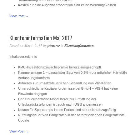
Kosten für eine Augenlaseroperation sind keine Werbungskosten
View Post →
Klienteninformation Mai 2017
Posted on
Mai 3, 2017
by
jsteuerer
in
Klienteninformation
Inhaltsverzeichnis
KMU-Investitionszuwachsprämie bereits ausgeschöpft
Kammerumlage 1 – pauschaler Satz von 0,3% trotz möglicher Härtefälle
verfassungskonform
Aktuelles zur umsatzsteuerlichen Behandlung von VIP-Karten
Unterschiedliche Kapitalerfordernisse bei GmbH – VfGH hat keine
Einwände dagegen
Der steuerrechtliche Monatsteiler zur Ermittlung der
Urlaubsrückstellungen ist auch nach UGB angemessen
Kosten für Sportcamps in den Ferien sind steuerlich abzugsfähig
Nutzungsdauer von Baugeräten in der österreichischen Baugeräteliste –
Update
View Post →