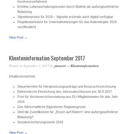
Insolvenzverfahrens
Erhöhte Lebenserhaltungskosten durch Bulimie als außergewöhnliche
Belastung
Vignettenpreise für 2018 – Vignette erstmals auch digital verfügbar
Regelbedarfsätze für Unterhaltsleistungen für das Kalenderjahr 2018
veröffentlicht
View Post →
Klienteninformation September 2017
Posted on
September 3, 2017
by
jsteuerer
in
Klienteninformation
Inhaltsverzeichnis
Steuertermine für Herabsetzungsanträge und Anspruchsverzinsung
Elektronische Einreichung des Jahresabschlusses per 30.9.2017
Frist für Vorsteuerrückerstattung aus EU-Mitgliedstaaten für das Jahr
2016
Das Wirtschaftliche Eigentümer Registergesetz
Sind die Zustellkosten für „Essen auf Rädern” eine außergewöhnliche
Belastung?
Sozialversicherungswerte 2018
View Post →