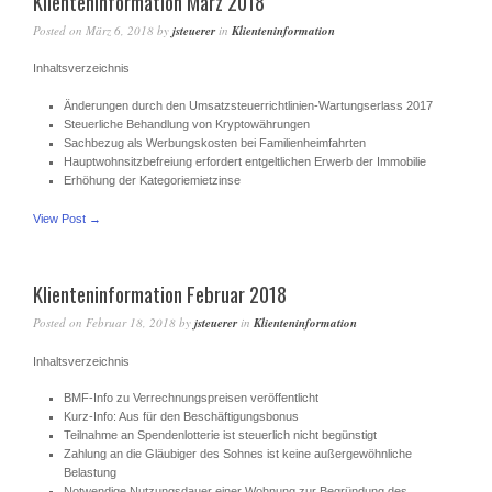
Klienteninformation März 2018
Posted on
März 6, 2018
by
jsteuerer
in
Klienteninformation
Inhaltsverzeichnis
Änderungen durch den Umsatzsteuerrichtlinien-Wartungserlass 2017
Steuerliche Behandlung von Kryptowährungen
Sachbezug als Werbungskosten bei Familienheimfahrten
Hauptwohnsitzbefreiung erfordert entgeltlichen Erwerb der Immobilie
Erhöhung der Kategoriemietzinse
View Post →
Klienteninformation Februar 2018
Posted on
Februar 18, 2018
by
jsteuerer
in
Klienteninformation
Inhaltsverzeichnis
BMF-Info zu Verrechnungspreisen veröffentlicht
Kurz-Info: Aus für den Beschäftigungsbonus
Teilnahme an Spendenlotterie ist steuerlich nicht begünstigt
Zahlung an die Gläubiger des Sohnes ist keine außergewöhnliche
Belastung
Notwendige Nutzungsdauer einer Wohnung zur Begründung des