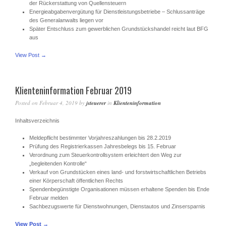
der Rückerstattung von Quellensteuern
Energieabgabenvergütung für Dienstleistungsbetriebe – Schlussanträge
des Generalanwalts liegen vor
Später Entschluss zum gewerblichen Grundstückshandel reicht laut BFG
aus
View Post →
Klienteninformation Februar 2019
Posted on
Februar 4, 2019
by
jsteuerer
in
Klienteninformation
Inhaltsverzeichnis
Meldepflicht bestimmter Vorjahreszahlungen bis 28.2.2019
Prüfung des Registrierkassen Jahresbelegs bis 15. Februar
Verordnung zum Steuerkontrollsystem erleichtert den Weg zur
„begleitenden Kontrolle“
Verkauf von Grundstücken eines land- und forstwirtschaftlichen Betriebs
einer Körperschaft öffentlichen Rechts
Spendenbegünstigte Organisationen müssen erhaltene Spenden bis Ende
Februar melden
Sachbezugswerte für Dienstwohnungen, Dienstautos und Zinsersparnis
View Post →