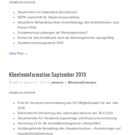
Inhaltsverzeichnis
Steuerreform im Nationalrat beschlossen
SEPA-Lastschrift für Steuervorauszahlung
Steuerliche Behandlung eines Kostenbeitrags des Arbeitnehmers zum
Firmen-PKW
Schadenersatzzahlungen als Werbungskosten?
Kosten für eine Kreditkarte nicht als Werbungskosten abzugsfähig
Sozialversicherungswerte 2020
View Post →
Klienteninformation September 2019
Posted on
August 31, 2019
by
jsteuerer
in
Klienteninformation
Inhaltsverzeichnis
Frist für Vorsteuerrückerstattung aus EU-Mitgliedstaaten für das Jahr
2018
Elektronische Einreichung des Jahresabschlusses per 30.9.2019
Steuertermine für Herabsetzungsanträge und Anspruchsverzinsung
Vorvertrag ist für die Immobilienertragsteuer unbeachtlich
Vorübergehende Abmeldung des Hauptwohnsitzes – Auswirkungen auf
Hauptwohnsitzbefreiung