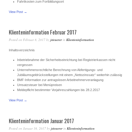
Fahrtkosten zum Fortbildungsort
View Post →
Klienteninformation Februar 2017
Posted on
Februar 8, 2017
by
jsteuerer
in
Klienteninformation
Inhaltsverzeichnis
Inbetriebnahme der Sicherheitseinrichtung bei Registrierkassen nicht
vergessen
Unternehmensrechtliche Berechnung von Abfertigungs- und
Jubiläumsgeldrückstellungen mit einem „Nettozinssatz“ weiterhin zulässig
BMF-Information zur antragslosen Arbeitnehmerveranlagung
Umsatzsteuer bei Menüpreisen
Meldepflicht bestimmter Vorjahreszahlungen bis 28.2.2017
View Post →
Klienteninformation Januar 2017
Posted on
Januar 16, 2017
by
jsteuerer
in
Klienteninformation