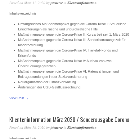
Posted on
März 31, 2020
by
jsteuerer
in
Klienteninformation
Inhaltsverzeichnis
Umfangreiches Maßnahmenpaket gegen die Corona-Krise I: Steuerliche
Erleichterungen als rasche und unbürokratische Hilfe
Maßnahmenpaket gegen die Corona-Krise II: Kurzarbeit seit 1. März 2020
Maßnahmenpaket gegen die Corona-Krise III: Sonderbetreuungszeit für
Kinderbetreuung
Maßnahmenpaket gegen die Corona-Krise IV: Härtefall-Fonds und
Krisenfonds
Maßnahmenpaket gegen die Corona-Krise V: Ausbau von aws
Überbrückungsgarantien
Maßnahmenpaket gegen die Corona-Krise VI: Ratenzahlungen und
Beitragsstundungen in der Sozialversicherung
Neuorganisation der Finanzverwaltung
Änderungen der UGB-Geldflussrechnung
View Post →
Klienteninformation März 2020 / Sonderausgabe Corona
Posted on
März 18, 2020
by
jsteuerer
in
Klienteninformation
Inhaltsverzeichnis