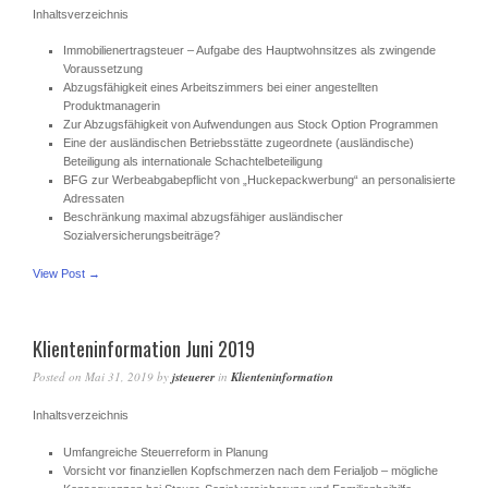
Inhaltsverzeichnis
Immobilienertragsteuer – Aufgabe des Hauptwohnsitzes als zwingende
Voraussetzung
Abzugsfähigkeit eines Arbeitszimmers bei einer angestellten
Produktmanagerin
Zur Abzugsfähigkeit von Aufwendungen aus Stock Option Programmen
Eine der ausländischen Betriebsstätte zugeordnete (ausländische)
Beteiligung als internationale Schachtelbeteiligung
BFG zur Werbeabgabepflicht von „Huckepackwerbung“ an personalisierte
Adressaten
Beschränkung maximal abzugsfähiger ausländischer
Sozialversicherungsbeiträge?
View Post →
Klienteninformation Juni 2019
Posted on
Mai 31, 2019
by
jsteuerer
in
Klienteninformation
Inhaltsverzeichnis
Umfangreiche Steuerreform in Planung
Vorsicht vor finanziellen Kopfschmerzen nach dem Ferialjob – mögliche