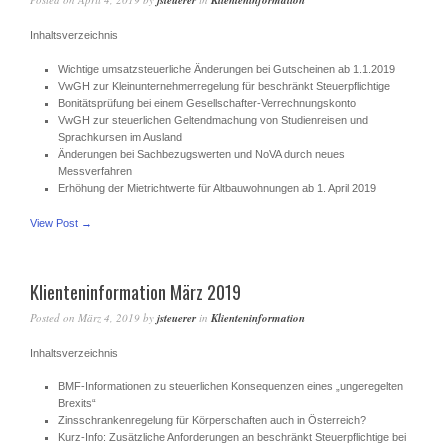
jsteuerer
Klienteninformation
Inhaltsverzeichnis
Wichtige umsatzsteuerliche Änderungen bei Gutscheinen ab 1.1.2019
VwGH zur Kleinunternehmerregelung für beschränkt Steuerpflichtige
Bonitätsprüfung bei einem Gesellschafter-Verrechnungskonto
VwGH zur steuerlichen Geltendmachung von Studienreisen und
Sprachkursen im Ausland
Änderungen bei Sachbezugswerten und NoVA durch neues
Messverfahren
Erhöhung der Mietrichtwerte für Altbauwohnungen ab 1. April 2019
View Post →
Klienteninformation März 2019
Posted on
März 4, 2019
by
jsteuerer
in
Klienteninformation
Inhaltsverzeichnis
BMF-Informationen zu steuerlichen Konsequenzen eines „ungeregelten
Brexits“
Zinsschrankenregelung für Körperschaften auch in Österreich?
Kurz-Info: Zusätzliche Anforderungen an beschränkt Steuerpflichtige bei