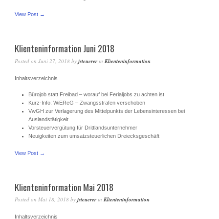
View Post →
Klienteninformation Juni 2018
Posted on
Juni 27, 2018
by
jsteuerer
in
Klienteninformation
Inhaltsverzeichnis
Bürojob statt Freibad – worauf bei Ferialjobs zu achten ist
Kurz-Info: WiEReG – Zwangsstrafen verschoben
VwGH zur Verlagerung des Mittelpunkts der Lebensinteressen bei
Auslandstätigkeit
Vorsteuervergütung für Drittlandsunternehmer
Neuigkeiten zum umsatzsteuerlichen Dreiecksgeschäft
View Post →
Klienteninformation Mai 2018
Posted on
Mai 18, 2018
by
jsteuerer
in
Klienteninformation
Inhaltsverzeichnis