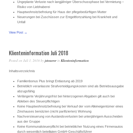
Ungeplante Verluste nach langjähriger Überschussphase bei Vermietung –
Risiko von Liebhaberei
Hauptwohnsitzbefreiung für Haus der pflegebedürftigen Mutter
Neuerungen bei Zuschüssen zur Entgeltfortzahlung bei Krankheit und
Unfall
View Post →
Klienteninformation Juli 2018
Posted on
Juli 1, 2018
by
jsteuerer
in
Klienteninformation
Inhaltsverzeichnis
Familienbonus Plus bringt Entlastung ab 2019
Betrieblich veranlasste Strafverteidigungskosten sind als Betriebsausgabe
abzugsfähig
Verlängerte Verjährungsfrist bei hinterzogenen Abgaben gilt auch bei
Ableben des Steuerpflichtigen
Keine Hauptwohnsitzbefreiung bei Verkauf der vom Alleineigentümer eines
Zinshauses benützten (nicht parifizierten) Wohnung
Nachversteuerung von Auslandsverlusten bei unterjährigem Ausscheiden
aus der Gruppe
Keine Kommunalsteuerpflicht bei betrieblicher Nutzung eines Firmenautos
durch wesentlich beteiligten GmbH-Geschäftsführer