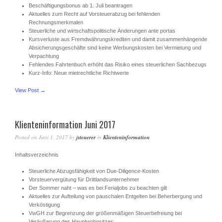
Beschäftigungsbonus ab 1. Juli beantragen
Aktuelles zum Recht auf Vorsteuerabzug bei fehlenden
Rechnungsmerkmalen
Steuerliche und wirtschaftspolitische Änderungen ante portas
Kursverluste aus Fremdwährungskrediten und damit zusammenhängende
Absicherungsgeschäfte sind keine Werbungskosten bei Vermietung und
Verpachtung
Fehlendes Fahrtenbuch erhöht das Risiko eines steuerlichen Sachbezugs
Kurz-Info: Neue mietrechtliche Richtwerte
View Post →
Klienteninformation Juni 2017
Posted on
Juni 1, 2017
by
jsteuerer
in
Klienteninformation
Inhaltsverzeichnis
Steuerliche Abzugsfähigkeit von Due-Diligence-Kosten
Vorsteuervergütung für Drittlandsunternehmer
Der Sommer naht – was es bei Ferialjobs zu beachten gilt
Aktuelles zur Aufteilung von pauschalen Entgelten bei Beherbergung und
Verköstigung
VwGH zur Begrenzung der größenmäßigen Steuerbefreiung bei
Veräußerung des Hauptwohnsitzes