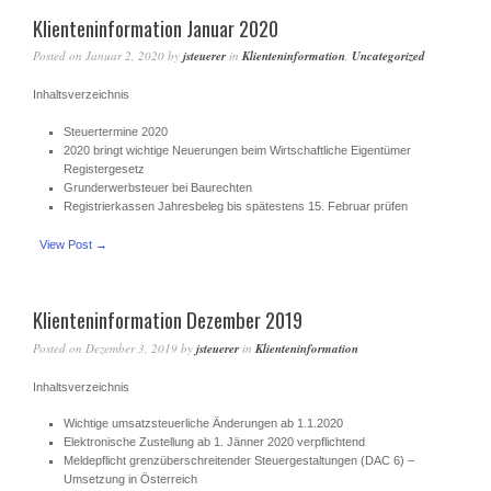
Klienteninformation Januar 2020
Posted on
Januar 2, 2020
by
jsteuerer
in
Klienteninformation
,
Uncategorized
Inhaltsverzeichnis
Steuertermine 2020
2020 bringt wichtige Neuerungen beim Wirtschaftliche Eigentümer
Registergesetz
Grunderwerbsteuer bei Baurechten
Registrierkassen Jahresbeleg bis spätestens 15. Februar prüfen
View Post →
Klienteninformation Dezember 2019
Posted on
Dezember 3, 2019
by
jsteuerer
in
Klienteninformation
Inhaltsverzeichnis
Wichtige umsatzsteuerliche Änderungen ab 1.1.2020
Elektronische Zustellung ab 1. Jänner 2020 verpflichtend
Meldepflicht grenzüberschreitender Steuergestaltungen (DAC 6) –
Umsetzung in Österreich