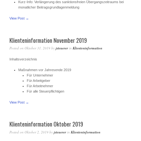
Kurz-Info: Verlängerung des sanktionsfreien Übergangszeitraums bei
monatlicher Beitragsgrundlagenmeldung
View Post →
Klienteninformation November 2019
Posted on
Oktober 31, 2019
by
jsteuerer
in
Klienteninformation
Inhaltsverzeichnis
Maßnahmen vor Jahresende 2019
Für Unternehmer
Für Arbeitgeber
Für Arbeitnehmer
Für alle Steuerpflichtigen
View Post →
Klienteninformation Oktober 2019
Posted on
Oktober 2, 2019
by
jsteuerer
in
Klienteninformation