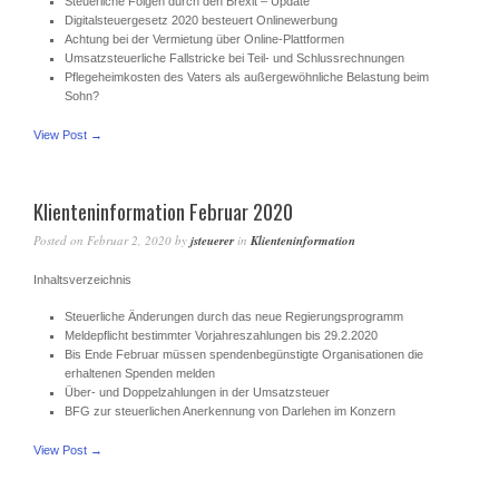
Steuerliche Folgen durch den Brexit – Update
Digitalsteuergesetz 2020 besteuert Onlinewerbung
Achtung bei der Vermietung über Online-Plattformen
Umsatzsteuerliche Fallstricke bei Teil- und Schlussrechnungen
Pflegeheimkosten des Vaters als außergewöhnliche Belastung beim
Sohn?
View Post →
Klienteninformation Februar 2020
Posted on
Februar 2, 2020
by
jsteuerer
in
Klienteninformation
Inhaltsverzeichnis
Steuerliche Änderungen durch das neue Regierungsprogramm
Meldepflicht bestimmter Vorjahreszahlungen bis 29.2.2020
Bis Ende Februar müssen spendenbegünstigte Organisationen die
erhaltenen Spenden melden
Über- und Doppelzahlungen in der Umsatzsteuer
BFG zur steuerlichen Anerkennung von Darlehen im Konzern
View Post →