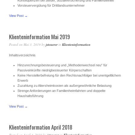
Konsequenzen bei Steuer, Sozialversicherung und Familienbeihilfe
Vorsteuervergütung für Drittlandsunternehmer
View Post →
Klienteninformation Mai 2019
Posted on
Mai 3, 2019
by
jsteuerer
in
Klienteninformation
Inhaltsverzeichnis
Hinzurechnungsbesteuerung und „Methodenwechsel neu“ für
Passiveinkünfte niedrigbesteuerter Körperschaften
Keine Herstellerbefreiung für den Rechtsnachfolger bei unentgeltlichem
Erwerb
Zuzahlung zu Altersheimkosten als außergewöhnliche Belastung
Strenge Anforderungen an Familienheimfahrten und doppelte
Haushaltsführung
View Post →
Klienteninformation April 2018
Posted on
April 4, 2019
by
in