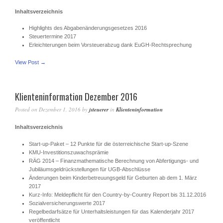
Inhaltsverzeichnis
Highlights des Abgabenänderungsgesetzes 2016
Steuertermine 2017
Erleichterungen beim Vorsteuerabzug dank EuGH-Rechtsprechung
View Post →
Klienteninformation Dezember 2016
Posted on
Dezember 1, 2016
by
jsteuerer
in
Klienteninformation
Inhaltsverzeichnis
Start-up-Paket – 12 Punkte für die österreichische Start-up-Szene
KMU-Investitionszuwachsprämie
RÄG 2014 – Finanzmathematische Berechnung von Abfertigungs- und
Jubiläumsgeldrückstellungen für UGB-Abschlüsse
Änderungen beim Kinderbetreuungsgeld für Geburten ab dem 1. März
2017
Kurz-Info: Meldepflicht für den Country-by-Country Report bis 31.12.2016
Sozialversicherungswerte 2017
Regelbedarfsätze für Unterhaltsleistungen für das Kalenderjahr 2017
veröffentlicht