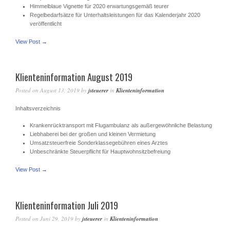
Himmelblaue Vignette für 2020 erwartungsgemäß teurer
Regelbedarfsätze für Unterhaltsleistungen für das Kalenderjahr 2020
veröffentlicht
View Post →
Klienteninformation August 2019
Posted on
August 13, 2019
by
jsteuerer
in
Klienteninformation
Inhaltsverzeichnis
Krankenrücktransport mit Flugambulanz als außergewöhnliche Belastung
Liebhaberei bei der großen und kleinen Vermietung
Umsatzsteuerfreie Sonderklassegebühren eines Arztes
Unbeschränkte Steuerpflicht für Hauptwohnsitzbefreiung
View Post →
Klienteninformation Juli 2019
Posted on
Juni 29, 2019
by
jsteuerer
in
Klienteninformation