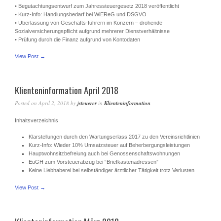
• Begutachtungsentwurf zum Jahressteuergesetz 2018 veröffentlicht
• Kurz-Info: Handlungsbedarf bei WiEReG und DSGVO
• Überlassung von Geschäfts-führern im Konzern – drohende
Sozialversicherungspflicht aufgrund mehrerer Dienstverhältnisse
• Prüfung durch die Finanz aufgrund von Kontodaten
View Post →
Klienteninformation April 2018
Posted on
April 2, 2018
by
jsteuerer
in
Klienteninformation
Inhaltsverzeichnis
Klarstellungen durch den Wartungserlass 2017 zu den Vereinsrichtlinien
Kurz-Info: Wieder 10% Umsatzsteuer auf Beherbergungsleistungen
Hauptwohnsitzbefreiung auch bei Genossenschaftswohnungen
EuGH zum Vorsteuerabzug bei “Briefkastenadressen”
Keine Liebhaberei bei selbständiger ärztlicher Tätigkeit trotz Verlusten
View Post →