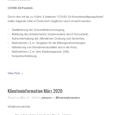
COVID-19-FondsG
Durch den mit bis zu 4 Mrd. € dotierten “COVID-19-Krisenbewältigungsfonds”
sollen folgende Ziele in Österreich möglichst rasch erreicht werden:
- Stabilisierung der Gesundheitsversorgung,
- Belebung des Arbeitsmarkts (insbesondere durch Kurzarbeit),
- Aufrechterhaltung der öffentlichen Ordnung und Sicherheit,
- Maßnahmen i.Z.m. Vorgaben für die Bildungsreinrichtungen,
- Abfederung von Einnahmenausfällen durch die Krise,
- Maßnahmen i.Z.m. dem Epidemiegesetz 1950,
- Konjunkturbelebung.
View Post →
Klienteninformation März 2020
Posted on
März 11, 2020
by
jsteuerer
in
Klienteninformation
Inhaltsverzeichnis