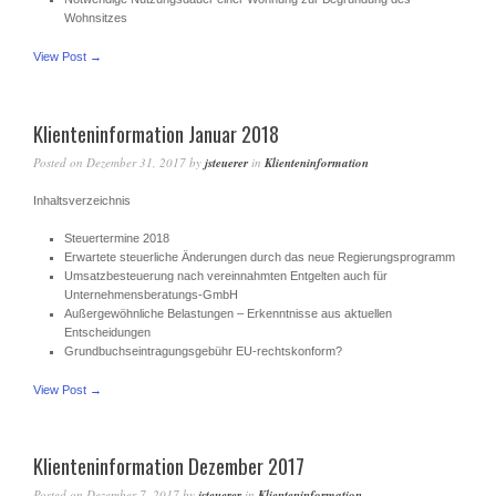
Wohnsitzes
View Post →
Klienteninformation Januar 2018
Posted on
Dezember 31, 2017
by
jsteuerer
in
Klienteninformation
Inhaltsverzeichnis
Steuertermine 2018
Erwartete steuerliche Änderungen durch das neue Regierungsprogramm
Umsatzbesteuerung nach vereinnahmten Entgelten auch für
Unternehmensberatungs-GmbH
Außergewöhnliche Belastungen – Erkenntnisse aus aktuellen
Entscheidungen
Grundbuchseintragungsgebühr EU-rechtskonform?
View Post →
Klienteninformation Dezember 2017
Posted on
Dezember 7, 2017
by
jsteuerer
in
Klienteninformation