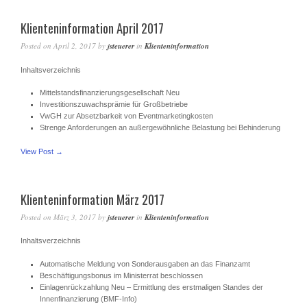
Klienteninformation April 2017
Posted on
April 2, 2017
by
jsteuerer
in
Klienteninformation
Inhaltsverzeichnis
Mittelstandsfinanzierungsgesellschaft Neu
Investitionszuwachsprämie für Großbetriebe
VwGH zur Absetzbarkeit von Eventmarketingkosten
Strenge Anforderungen an außergewöhnliche Belastung bei Behinderung
View Post →
Klienteninformation März 2017
Posted on
März 3, 2017
by
jsteuerer
in
Klienteninformation
Inhaltsverzeichnis
Automatische Meldung von Sonderausgaben an das Finanzamt
Beschäftigungsbonus im Ministerrat beschlossen
Einlagenrückzahlung Neu – Ermittlung des erstmaligen Standes der
Innenfinanzierung (BMF-Info)