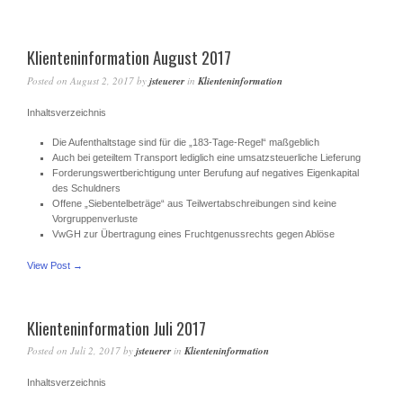
Klienteninformation August 2017
Posted on
August 2, 2017
by
jsteuerer
in
Klienteninformation
Inhaltsverzeichnis
Die Aufenthaltstage sind für die „183-Tage-Regel“ maßgeblich
Auch bei geteiltem Transport lediglich eine umsatzsteuerliche Lieferung
Forderungswertberichtigung unter Berufung auf negatives Eigenkapital
des Schuldners
Offene „Siebentelbeträge“ aus Teilwertabschreibungen sind keine
Vorgruppenverluste
VwGH zur Übertragung eines Fruchtgenussrechts gegen Ablöse
View Post →
Klienteninformation Juli 2017
Posted on
Juli 2, 2017
by
jsteuerer
in
Klienteninformation
Inhaltsverzeichnis