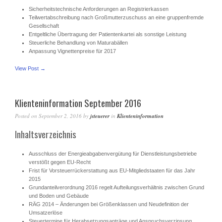
Sicherheitstechnische Anforderungen an Registrierkassen
Teilwertabschreibung nach Großmutterzuschuss an eine gruppenfremde
Gesellschaft
Entgeltliche Übertragung der Patientenkartei als sonstige Leistung
Steuerliche Behandlung von Maturabällen
Anpassung Vignettenpreise für 2017
View Post →
Klienteninformation September 2016
Posted on
September 2, 2016
by
jsteuerer
in
Klienteninformation
Inhaltsverzeichnis
Ausschluss der Energieabgabenvergütung für Dienstleistungsbetriebe
verstößt gegen EU-Recht
Frist für Vorsteuerrückerstattung aus EU-Mitgliedstaaten für das Jahr
2015
Grundanteilverordnung 2016 regelt Aufteilungsverhältnis zwischen Grund
und Boden und Gebäude
RÄG 2014 – Änderungen bei Größenklassen und Neudefinition der
Umsatzerlöse
Steuertermine für Herabsetzungsanträge und Anspruchsverzinsung