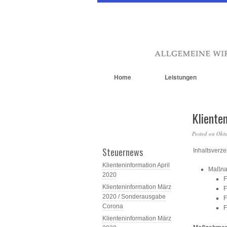
Home
Leistungen
Kliente
Posted on
Okto
Steuernews
Inhaltsverze
Klienteninformation April
Maßna
2020
F
Klienteninformation März
F
2020 / Sonderausgabe
F
Corona
F
Klienteninformation März