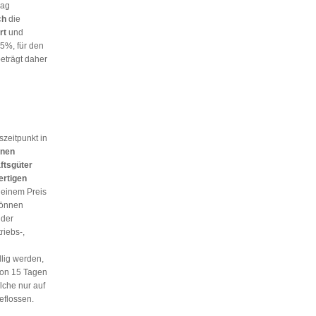
rag
ch
die
rt
und
5%, für den
eträgt daher
zeitpunkt in
onen
ftsgüter
ertigen
 einem Preis
können
der
riebs-,
lig werden,
von 15 Tagen
lche nur auf
eflossen.