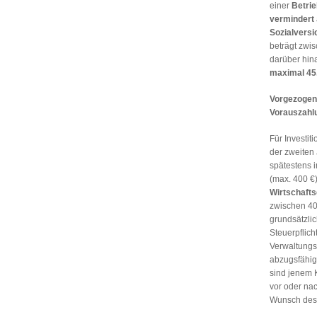
einer
Betri
vermindert
Sozialvers
beträgt zwi
darüber hin
maximal
45
Vorgezogene
Vorauszahl
Für Investit
der zweiten
spätestens 
(max. 400 €
Wirtschafts
zwischen 40
grundsätzlic
Steuerpflich
Verwaltungs-
abzugsfähig
sind jenem 
vor oder na
Wunsch des G