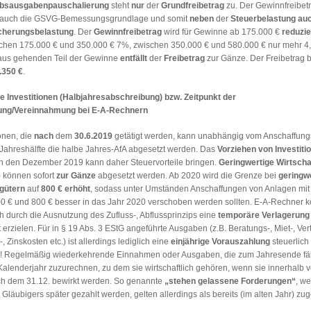
ebsausgabenpauschalierung
steht
nur
der
Grundfreibetrag
zu. Der Gewinnfreibet
auch die GSVG-Bemessungsgrundlage und somit
neben
der
Steuerbelastung
au
icherungsbelastung
. Der
Gewinnfreibetrag
wird für Gewinne ab 175.000 €
reduzie
schen 175.000 € und 350.000 € 7%, zwischen 350.000 € und 580.000 € nur mehr 4,
aus gehenden Teil der Gewinne
entfällt
der
Freibetrag
zur Gänze. Der Freibetrag b
.350 €
.
 Investitionen (Halbjahresabschreibung) bzw. Zeitpunkt der
ung/Vereinnahmung bei E-A-Rechnern
ionen, die
nach
dem
30.6.2019
getätigt werden, kann unabhängig vom Anschaffungs
 Jahreshälfte die halbe Jahres-AfA abgesetzt werden. Das
Vorziehen von Investiti
in den Dezember 2019 kann daher Steuervorteile bringen.
Geringwertige Wirtscha
) können sofort
zur Gänze
abgesetzt werden. Ab 2020 wird die Grenze bei
geringw
gütern
auf
800 € erhöht
, sodass unter Umständen Anschaffungen von Anlagen mit
0 € und 800 € besser in das Jahr 2020 verschoben werden sollten. E-A-Rechner 
h durch die Ausnutzung des Zufluss-, Abflussprinzips eine
temporäre Verlagerung
t erzielen. Für in § 19 Abs. 3 EStG angeführte Ausgaben (z.B. Beratungs-, Miet-, Vert
, Zinskosten etc.) ist allerdings lediglich eine
einjährige Vorauszahlung
steuerlich
! Regelmäßig wiederkehrende Einnahmen oder Ausgaben, die zum Jahresende fäl
Kalenderjahr zuzurechnen, zu dem sie wirtschaftlich gehören, wenn sie innerhalb 
ch dem 31.12. bewirkt werden. So genannte
„stehen gelassene Forderungen“
, we
läubigers später gezahlt werden, gelten allerdings als bereits (im alten Jahr) zug