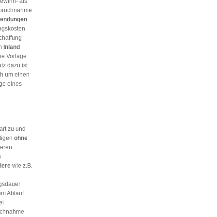
Gewinn- als
nspruchnahme
wendungen
ngskosten
chaffung
im
Inland
ie Vorlage
tz dazu ist
ch um einen
ge eines
art zu und
htigen
ohne
heren
n
iere
wie z.B.
ngsdauer
em Ablauf
ei
ruchnahme