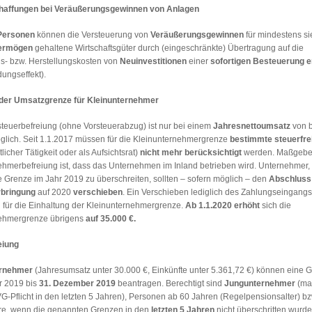
haffungen bei Veräußerungsgewinnen von Anlagen
 Personen
können die Versteuerung von
Veräußerungsgewinnen
für mindestens s
ermögen
gehaltene Wirtschaftsgüter durch (eingeschränkte) Übertragung auf die
s- bzw. Herstellungskosten von
Neuinvestitionen
einer
sofortigen Besteuerung e
ungseffekt).
der Umsatzgrenze für Kleinunternehmer
teuerbefreiung (ohne Vorsteuerabzug) ist nur bei einem
Jahresnettoumsatz
von b
lich. Seit 1.1.2017 müssen für die Kleinunternehmergrenze
bestimmte steuerfr
tlicher Tätigkeit oder als Aufsichtsrat)
nicht mehr berücksichtigt
werden. Maßgeben
ehmerbefreiung ist, dass das Unternehmen im Inland betrieben wird. Unternehmer, 
e Grenze im Jahr 2019 zu überschreiten, sollten – sofern möglich – den
Abschluss
rbringung
auf 2020
verschieben
. Ein Verschieben lediglich des Zahlungseingangs 
 für die Einhaltung der Kleinunternehmergrenze.
Ab 1.1.2020
erhöht
sich die
nehmergrenze übrigens
auf 35.000 €.
iung
ernehmer
(Jahresumsatz unter 30.000 €, Einkünfte unter 5.361,72 €) können eine 
r 2019 bis
31. Dezember 2019
beantragen. Berechtigt sind
Jungunternehmer
(ma
-Pflicht in den letzten 5 Jahren), Personen ab 60 Jahren (Regelpensionsalter) b
re, wenn die genannten Grenzen in den
letzten 5 Jahren
nicht überschritten wurde