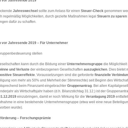
vor Jahresende 2019
rückende
Jahreswechsel
sollte zum Anlass für einen
Steuer-Check
genommen wer
ich regelmäßig Möglichkeiten, durch gezielte Maßnahmen legal
Steuern zu sparen
ngen dafür zu schaffen.
vor Jahresende 2019 – Für Unternehmer
Gruppenbesteuerung stellen
esellschaften kann durch die Bildung einer
Unternehmensgruppe
die Möglichkeit
inne und Verluste
der einbezogenen Gesellschaften
auszugleichen
. Dies bietet 
positive Steuereffekte
. Voraussetzungen sind die geforderte
finanzielle Verbindu
iligung von mehr als 50% und Mehrheit der Stimmrechte) seit Beginn des Wirtschaf
ntsprechend beim Finanzamt eingebrachter
Gruppenantrag
. Bei allen Kapitalgesel
nderjahr als Wirtschaftsjahr haben (d.h. Bilanzstichtag 31.12.) ist der Gruppenantra
31.12.2019
einzubringen, damit er noch Wirkung für die
Veranlagung 2019
entfalte
e Aufnahme in eine bestehende Unternehmensgruppe (etwa weil eine neue Beteiligu
worben wurde).
förderung – Forschungsprämie