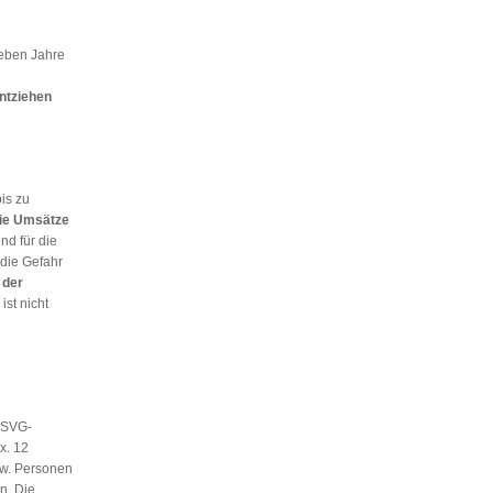
ieben Jahre
ntziehen
is zu
eie Umsätze
d für die
die Gefahr
 der
ist nicht
GSVG-
x. 12
zw. Personen
n. Die