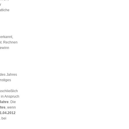
r
tliche
erkannt,
ht. Rechnen
ewinn
 des Jahres
nstiges
schließlich
 in Anspruch
Jahre
. Die
hre
, wenn
1.04.2012
. bei