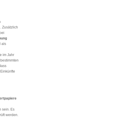
m
 Zusätzlich
bei
bung
 als
e
e im Jahr
 bestimmten
dass
Einkünfte
rtpapiere
 sein. Es
üft werden.