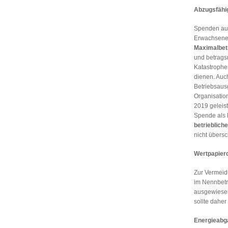
Abzugsfähi
Spenden au
Erwachsenen
Maximalbet
und betrag
Katastrophe
dienen. Au
Betriebsaus
Organisatio
2019 geleis
Spende als 
betrieblich
nicht übersc
Wertpapier
Zur Vermeid
im Nennbet
ausgewiesen
sollte dahe
Energieabg