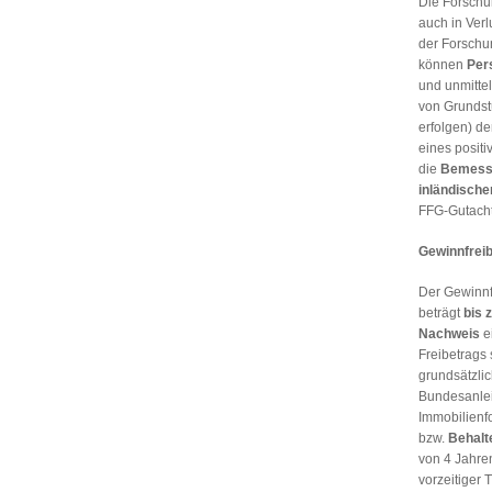
Die Forsch
auch in Ver
der Forschu
können
Per
und unmittel
von Grundst
erfolgen) d
eines posit
die
Bemessu
inländisch
FFG-Gutachte
Gewinnfreib
Der Gewinnf
beträgt
bis 
Nachweis
e
Freibetrags 
grundsätzli
Bundesanlei
Immobilienf
bzw.
Behalte
von 4 Jahre
vorzeitiger