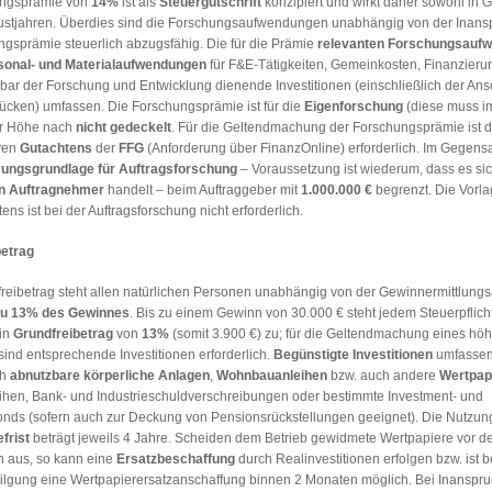
ungsprämie von
14%
ist als
Steuergutschrift
konzipiert und wirkt daher sowohl in 
lustjahren. Überdies sind die Forschungsaufwendungen unabhängig von der Ina
ngsprämie steuerlich abzugsfähig. Die für die Prämie
relevanten Forschungsauf
sonal- und Materialaufwendungen
für F&E-Tätigkeiten, Gemeinkosten, Finanzieru
bar der Forschung und Entwicklung dienende Investitionen (einschließlich der Ans
ücken) umfassen. Die Forschungsprämie ist für die
Eigenforschung
(diese muss 
er Höhe nach
nicht gedeckelt
. Für die Geltendmachung der Forschungsprämie ist d
iven
Gutachtens
der
FFG
(Anforderung über FinanzOnline) erforderlich. Im Gegensa
ngsgrundlage für Auftragsforschung
– Voraussetzung ist wiederum, dass es si
en Auftragnehmer
handelt – beim Auftraggeber mit
1.000.000 €
begrenzt. Die Vorla
ns ist bei der Auftragsforschung nicht erforderlich.
etrag
reibetrag steht allen natürlichen Personen unabhängig von der Gewinnermittlungs
zu 13% des Gewinnes
. Bis zu einem Gewinn von 30.000 € steht jedem Steuerpflic
in
Grundfreibetrag
von
13%
(somit 3.900 €) zu; für die Geltendmachung eines hö
sind entsprechende Investitionen erforderlich.
Begünstigte Investitionen
umfasse
ch
abnutzbare körperliche Anlagen
,
Wohnbauanleihen
bzw. auch andere
Wertpap
hen, Bank- und Industrieschuldverschreibungen oder bestimmte Investment- und
onds (sofern auch zur Deckung von Pensionsrückstellungen geeignet). Die Nutzu
frist
beträgt jeweils 4 Jahre. Scheiden dem Betrieb gewidmete Wertpapiere vor d
n aus, so kann eine
Ersatzbeschaffung
durch Realinvestitionen erfolgen bzw. ist b
 Tilgung eine Wertpapierersatzanschaffung binnen 2 Monaten möglich. Bei Inansp