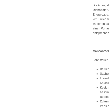
Die Antragst
Dienstleis
Energieabga
2016 wieder
weiterhin d
einen
Vorla
entsprechen
Maßnahmen 
Lohnsteuer-
Betrie
Sachzu
Freiwi
Katast
Kosten
bestim
Betrie
Zukun
Pensio