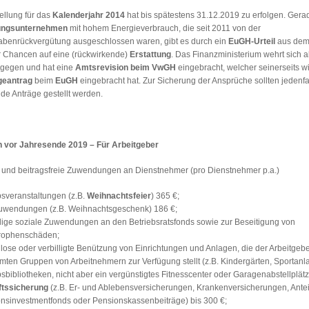
ellung für das
Kalenderjahr 2014
hat bis spätestens 31.12.2019 zu erfolgen. Gerad
tungsunternehmen
mit hohem Energieverbrauch, die seit 2011 von der
benrückvergütung ausgeschlossen waren, gibt es durch ein
EuGH-Urteil
aus de
 Chancen auf eine (rückwirkende)
Erstattung
. Das Finanzministerium wehrt sich a
agegen und hat eine
Amtsrevision beim VwGH
eingebracht, welcher seinerseits 
geantrag
beim
EuGH
eingebracht hat. Zur Sicherung der Ansprüche sollten jedenfa
de Anträge gestellt werden.
vor Jahresende 2019 – Für Arbeitgeber
 und beitragsfreie Zuwendungen an Dienstnehmer (pro Dienstnehmer p.a.)
bsveranstaltungen (z.B.
Weihnachtsfeier
) 365 €;
wendungen (z.B. Weihnachtsgeschenk) 186 €;
llige soziale Zuwendungen an den Betriebsratsfonds sowie zur Beseitigung von
rophenschäden;
lose oder verbilligte Benützung von Einrichtungen und Anlagen, die der Arbeitgebe
mten Gruppen von Arbeitnehmern zur Verfügung stellt (z.B. Kindergärten, Sportanl
bsbibliotheken, nicht aber ein vergünstigtes Fitnesscenter oder Garagenabstellplätz
ftssicherung
(z.B. Er- und Ablebensversicherungen, Krankenversicherungen, Antei
nsinvestmentfonds oder Pensionskassenbeiträge) bis 300 €;