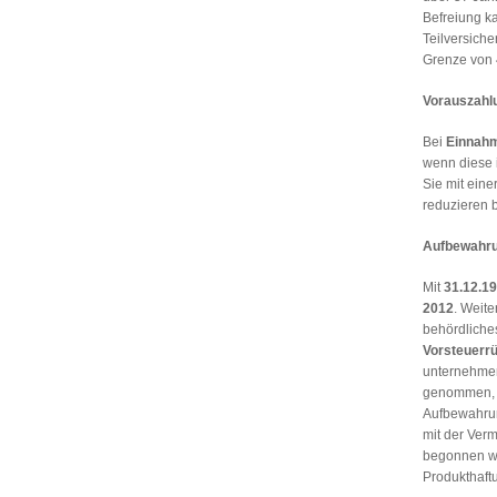
Befreiung k
Teilversich
Grenze von 4
Vorauszahl
Bei
Einnah
wenn diese i
Sie mit ein
reduzieren b
Aufbewahru
Mit
31.12.19
2012
. Weit
behördliches
Vorsteuerr
unternehmer
genommen, v
Aufbewahrun
mit der Ver
begonnen wur
Produkthaftu