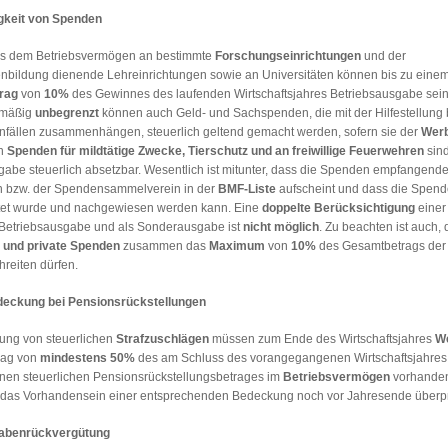
gkeit von Spenden
s dem Betriebsvermögen an bestimmte
Forschungseinrichtungen
und der
bildung dienende Lehreinrichtungen sowie an Universitäten können bis zu eine
rag
von
10%
des Gewinnes des laufenden Wirtschaftsjahres Betriebsausgabe sein.
smäßig
unbegrenzt
können auch Geld- und Sachspenden, die mit der Hilfestellung 
nfällen zusammenhängen, steuerlich geltend gemacht werden, sofern sie der
Wer
ch
Spenden für mildtätige Zwecke, Tierschutz und an freiwillige Feuerwehren
sind
gabe steuerlich absetzbar. Wesentlich ist mitunter, dass die Spenden empfangend
n bzw. der Spendensammelverein in der
BMF-Liste
aufscheint und dass die Spend
tet wurde und nachgewiesen werden kann. Eine
doppelte Berücksichtigung
einer
Betriebsausgabe und als Sonderausgabe ist
nicht möglich
.
Zu beachten ist auch, 
e und private Spenden
zusammen das
Maximum
von
10%
des Gesamtbetrags der 
hreiten dürfen.
deckung bei Pensionsrückstellungen
ung von steuerlichen
Strafzuschlägen
müssen zum Ende des Wirtschaftsjahres
We
rag von
mindestens 50%
des am Schluss des vorangegangenen Wirtschaftsjahres
en steuerlichen Pensionsrückstellungsbetrages im
Betriebsvermögen
vorhanden
r das Vorhandensein einer entsprechenden Bedeckung noch vor Jahresende überpr
abenrückvergütung