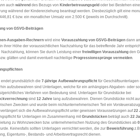
ann auch
während
des Bezugs von
Kinderbetreuungsgeld
oder bei Bestehen eine
erung während der Kindererziehung beantragt werden. Diesbezüglich gilt eine mona
46,81 € bzw. ein monatlicher Umsatz von 2.500 € (jeweils im Durchschnitt).
ung von GSVG-Beiträgen
men-Ausgaben-Rechnern
wird eine
Vorauszahlung von GSVG-Beiträgen
dann an
n ihrer Höhe der voraussichtlichen Nachzahlung für das betreffende Jahr entspric
er Nachzahlung, können Sie durch Leistung einer
freiwilligen Vorauszahlung
den G
zw. glätten und damit eventuell nachteilige
Progressionssprünge vermeiden
.
ngspflichten
endet grundsätzlich die
7-jährige Aufbewahrungspflicht
für Geschäftsunterlagen
erhin aufzubewahren sind Unterlagen, welche für ein anhängiges Abgaben- oder so
/gerichtliches Verfahren von Bedeutung sind. Unterlagen für Grundstücke bei
ückverrechnung
sind
12 Jahre
lang aufzubewahren. Dienen Grundstücke nicht aus
ischen Zwecken und wurde beim nichtunternehmerischen Teil ein Vorsteuerabzug
erlängert sich die Aufbewahrungspflicht unter gewissen Voraussetzungen auf
22 
gspflicht für Unterlagen im Zusammenhang mit
Grundstücken
beträgt auch
22 Ja
mietung zu Wohnzwecken bzw. unternehmerischen Nutzung des Grundstückes ab
0
de. Keinesfalls sollten Unterlagen vernichtet werden, die zur
Beweisführung
z.B
ng, Eigentums-, Bestands- und Arbeitsvertragsrecht dienen.