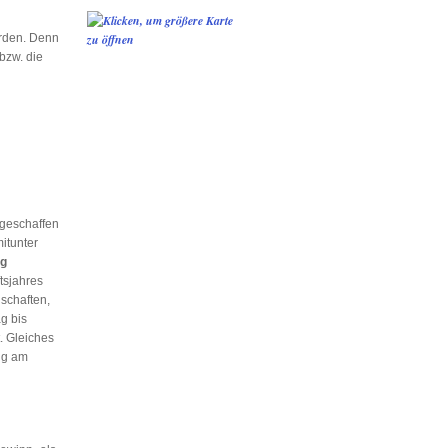
den. Denn
bzw. die
 geschaffen
mitunter
ng
tsjahres
lschaften,
g bis
t. Gleiches
ng am