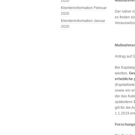
Maßnahmen 
2020
Klienteninformation Februar
Der näher 
2020
es finden s
Klienteninformation Januar
Voraussetzu
2020
Maßnahmen 
Antrag auf 
Bei Kapitalg
werden,
Gew
erhebliche 
(Kapitalbete
sowie ein e
die das Kale
spätestens
gilt für di
1.1.2019 er
Forschungs