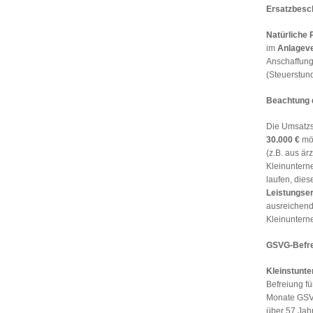
Ersatzbesc
Natürliche
im
Anlagev
Anschaffung
(Steuerstund
Beachtung 
Die Umsatzs
30.000 €
mög
(z.B. aus ärz
Kleinuntern
laufen, dies
Leistungse
ausreichend
Kleinunter
GSVG-Befre
Kleinstunt
Befreiung fü
Monate GSVG
über 57 Jah