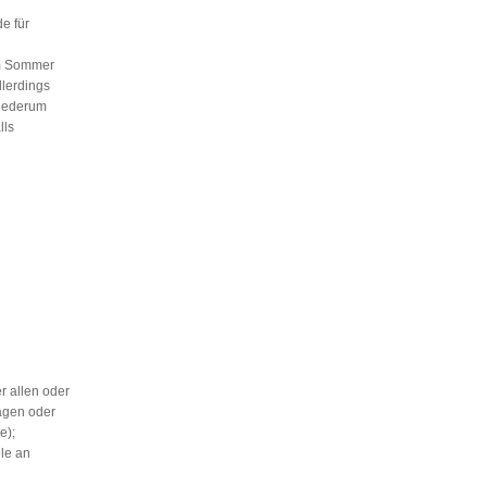
e für
m Sommer
llerdings
wiederum
lls
r allen oder
agen oder
e);
le an