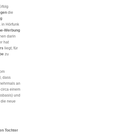
rfolg
egen
die
ng
 in Hörfunk
ne-Werbung
hen darin
r hat
rs
liegt, für
be
zu
vom
, dass
 mehrmals an
circa einem
gsbasis) und
 die neue
en Tochter