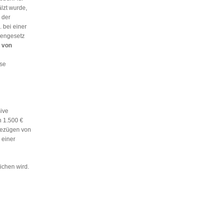
lzt wurde,
 der
 bei einer
rengesetz
 von
ise
ive
n 1.500 €
Bezügen von
 einer
ichen wird.