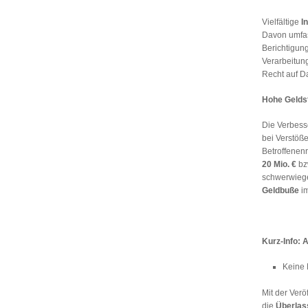
Vielfältige
I
Davon umfas
Berichtigun
Verarbeitung
Recht auf D
Hohe Gelds
Die Verbess
bei Verstöße
Betroffenen
20 Mio. €
bz
schwerwiegen
Geldbuße
i
Kurz-Info: 
Keine 
Mit der Ver
die
Überlas