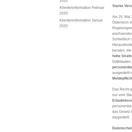
2020
Starke Ver
Klienteninformation Februar
2020
Am 25. Mai 
Klienteninformation Januar
Österreich 
2020
Regelungen
wachsenden
Schließlich
Herausforde
beraten, di
hohe Strafe
Drittstaaten
personenbe
ausgestellt
Meldepflich
Das Recht a
nur vom Staa
Erlaubnisvo
personenbez
das Gesetz 
dargestellt.
Datenschutz