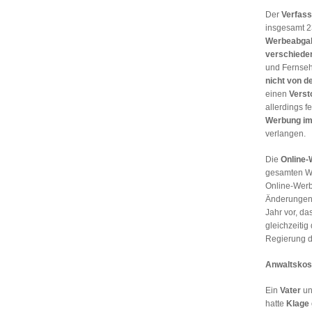
Der
Verfass
insgesamt 
Werbeabga
verschiede
und Fernse
nicht von d
einen
Verst
allerdings f
Werbung im 
verlangen.
Die
Online
gesamten We
Online-Werb
Änderungen 
Jahr vor, da
gleichzeitig
Regierung d
Anwaltskost
Ein
Vater
un
hatte
Klage