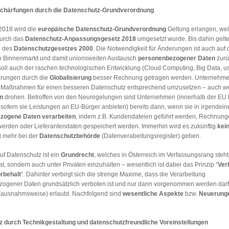
schärfungen durch die Datenschutz-Grundverordnung
2018 wird die
europäische Datenschutz-Grundverordnung
Geltung erlangen, wel
durch das
Datenschutz-Anpassungsgesetz 2018
umgesetzt wurde. Bis dahin gelt
 des
Datenschutzgesetzes 2000
. Die Notwendigkeit für Änderungen ist auch auf d
 Binnenmarkt und damit unionsweiten Austausch
personenbezogener Daten
zurü
 soll auch der raschen technologischen Entwicklung (Cloud Computing, Big Data, u
rungen durch die
Globalisierung
besser Rechnung getragen werden. Unternehmen
e Maßnahmen für einen besseren Datenschutz entsprechend umzusetzen – auch w
n
drohen. Betroffen von den Neuregelungen sind Unternehmen (innerhalb der EU 
, sofern sie Leistungen an EU-Bürger anbieten) bereits dann, wenn sie in irgendei
zogene Daten
verarbeiten
, indem z.B. Kundendateien geführt werden, Rechnung
 werden oder Lieferantendaten gespeichert werden. Immerhin wird es zukünftig
kei
t
mehr bei der
Datenschutzbehörde
(Datenverabeitungsregister) geben.
uf Datenschutz ist ein
Grundrecht
, welches in Österreich im Verfassungsrang steht. 
t, sondern auch unter Privaten einzuhalten – wesentlich ist dabei das Prinzip “
Ver
rbehalt
“. Dahinter verbirgt sich die strenge Maxime, dass die Verarbeitung
ogener Daten grundsätzlich verboten ist und nur dann vorgenommen werden darf
(ausnahmsweise) erlaubt. Nachfolgend sind
wesentliche Aspekte
bzw.
Neuerung
 durch Technikgestaltung und datenschutzfreundliche Voreinstellungen