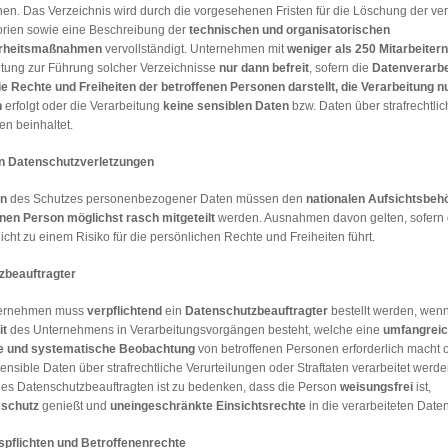
nen. Das Verzeichnis wird durch die vorgesehenen Fristen für die Löschung der v
rien sowie eine Beschreibung der
technischen und organisatorischen
erheitsmaßnahmen
vervollständigt. Unternehmen mit
weniger als 250 Mitarbeitern
htung zur Führung solcher Verzeichnisse
nur dann befreit
, sofern die
Datenverarbe
die Rechte und Freiheiten der betroffenen Personen darstellt, die Verarbeitung
n
h
erfolgt oder die Verarbeitung
keine sensiblen Daten
bzw. Daten über strafrechtlic
en beinhaltet.
n Datenschutzverletzungen
en
des Schutzes personenbezogener Daten müssen den
nationalen Aufsichtsbeh
enen Person möglichst rasch mitgeteilt
werden. Ausnahmen davon gelten, sofern 
icht zu einem Risiko für die persönlichen Rechte und Freiheiten führt.
zbeauftragter
ternehmen muss
verpflichtend
ein
Datenschutzbeauftragter
bestellt werden, wenn
it
des Unternehmens in Verarbeitungsvorgängen besteht, welche eine
umfangreic
e und systematische Beobachtung
von betroffenen Personen erforderlich macht 
nsible Daten über strafrechtliche Verurteilungen oder Straftaten verarbeitet werde
des Datenschutzbeauftragten ist zu bedenken, dass die Person
weisungsfrei
ist,
schutz
genießt und
uneingeschränkte Einsichtsrechte
in die verarbeiteten Daten
spflichten und Betroffenenrechte