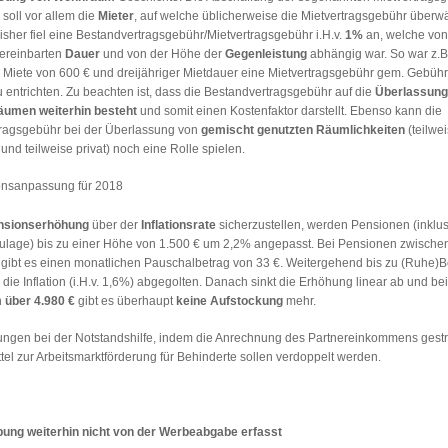
oll vor allem die
Mieter
, auf welche üblicherweise die Mietvertragsgebühr überwä
Bisher fiel eine Bestandvertragsgebühr/Mietvertragsgebühr i.H.v.
1%
an, welche von
vereinbarten
Dauer
und von der Höhe der
Gegenleistung
abhängig war. So war z.B.
 Miete von 600 € und dreijähriger Mietdauer eine Mietvertragsgebühr gem. Gebüh
 entrichten. Zu beachten ist, dass die Bestandvertragsgebühr auf die
Überlassung
räumen
weiterhin
besteht
und somit einen Kostenfaktor darstellt. Ebenso kann die
ragsgebühr bei der Überlassung von
gemischt genutzten Räumlichkeiten
(teilwe
 und teilweise privat) noch eine Rolle spielen.
nsanpassung für 2018
nsionserhöhung
über der
Inflationsrate
sicherzustellen, werden Pensionen (inklus
ulage) bis zu einer Höhe von 1.500 € um 2,2% angepasst. Bei Pensionen zwische
 gibt es einen monatlichen Pauschalbetrag von 33 €. Weitergehend bis zu (Ruhe)
 die Inflation (i.H.v. 1,6%) abgegolten. Danach sinkt die Erhöhung linear ab und bei
n
über 4.980 €
gibt es überhaupt
keine
Aufstockung
mehr.
ngen bei der Notstandshilfe, indem die Anrechnung des Partnereinkommens gestr
ttel zur Arbeitsmarktförderung für Behinderte sollen verdoppelt werden.
ung weiterhin nicht von der Werbeabgabe erfasst