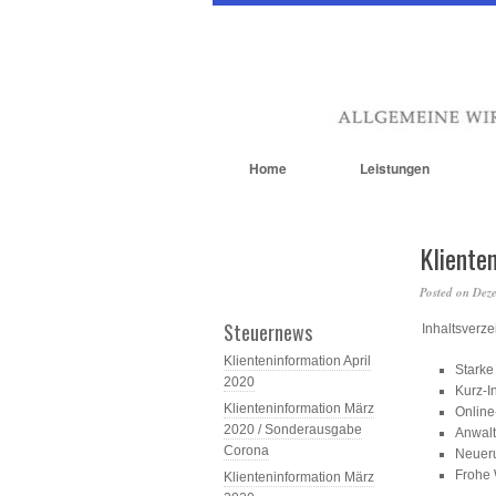
Home
Leistungen
Kliente
Posted on
Dez
Steuernews
Inhaltsverze
Klienteninformation April
Starke
2020
Kurz-I
Klienteninformation März
Online
2020 / Sonderausgabe
Anwalt
Corona
Neueru
Frohe 
Klienteninformation März