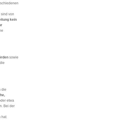
erschiedenen
sind von
itung
kein
ur
he
örden
sowie
die
 die
he,
oder etwa
n. Bei der
 hat.