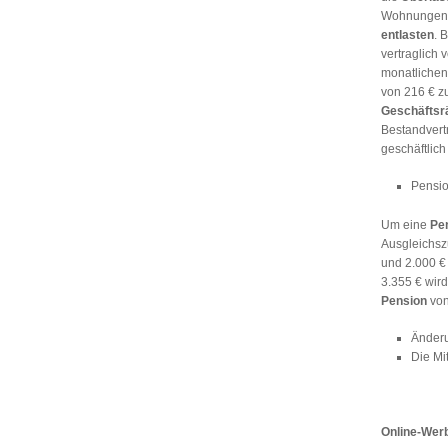
Wohnungen s
entlasten
. 
vertraglich 
monatlichen
von 216 € zu
Geschäfts
Bestandvert
geschäftlich
Pensio
Um eine
Pe
Ausgleichsz
und 2.000 €
3.355 € wird
Pension
vo
Änderu
Die Mi
Online-Werb