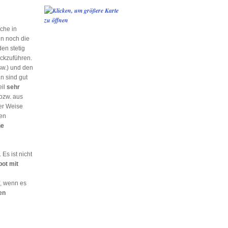
che in
en noch die
en stetig
ckzuführen.
sw.) und den
 sind gut
eil
sehr
bzw. aus
ner Weise
en
ne
Es ist nicht
bot mit
, wenn es
en