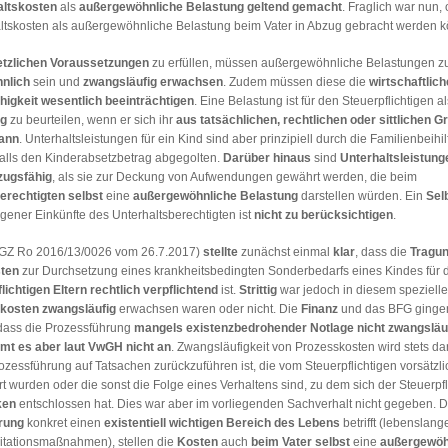
ltskosten
als
außergewöhnliche Belastung geltend gemacht
. Fraglich war nun, 
tskosten als außergewöhnliche Belastung beim Vater in Abzug gebracht werden 
tzlichen Voraussetzungen
zu erfüllen, müssen außergewöhnliche Belastungen z
nlich
sein und
zwangsläufig
erwachsen
. Zudem müssen diese die
wirtschaftlich
higkeit wesentlich beeinträchtigen
. Eine Belastung ist für den Steuerpflichtigen al
ig
zu beurteilen, wenn er sich ihr
aus tatsächlichen, rechtlichen oder sittlichen G
kann
. Unterhaltsleistungen für ein Kind sind aber prinzipiell durch die Familienbeihi
lls den Kinderabsetzbetrag abgegolten.
Darüber hinaus
sind
Unterhaltsleistung
zugsfähig
, als sie zur Deckung von Aufwendungen gewährt werden, die beim
erechtigten selbst
eine
außergewöhnliche Belastung
darstellen würden. Ein
Sel
gener Einkünfte des Unterhaltsberechtigten ist
nicht zu berücksichtigen
.
GZ Ro 2016/13/0026 vom 26.7.2017)
stellte
zunächst einmal
klar
, dass die
Tragun
ten
zur Durchsetzung eines krankheitsbedingten Sonderbedarfs eines Kindes für 
lichtigen Eltern rechtlich verpflichtend
ist.
Strittig
war jedoch in diesem speziellen
kosten
zwangsläufig
erwachsen waren oder nicht. Die
Finanz
und das BFG gingen
dass die Prozessführung
mangels existenzbedrohender Notlage
nicht zwangsläu
t es aber laut VwGH nicht an
. Zwangsläufigkeit von Prozesskosten wird stets da
zessführung auf Tatsachen zurückzuführen ist, die vom Steuerpflichtigen vorsätzli
t wurden oder die sonst die Folge eines Verhaltens sind, zu dem sich der Steuerpf
ken
entschlossen hat. Dies war aber im vorliegenden Sachverhalt nicht gegeben. D
rung
konkret einen
existentiell wichtigen Bereich des Lebens
betrifft (lebenslang
itationsmaßnahmen), stellen die
Kosten
auch
beim Vater selbst
eine
außergewöh