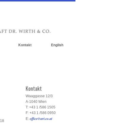
Kontakt
English
Kontakt
Waaggasse 12/3
A-1040 Wien
T: +43 1 /586 1505
F: +43 1 /586 0950
office@art.co.at
E:
018