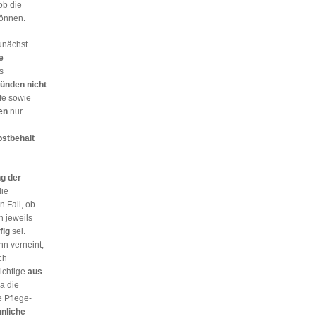
ob die
können.
unächst
e
s
ründen nicht
lfe sowie
en
nur
bstbehalt
g der
die
 Fall, ob
 jeweils
fig
sei.
nn verneint,
ch
lichtige
aus
a die
e Pflege-
nliche