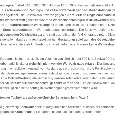
ungsgerichtshof
(GZ E 2025/2016-16 vom 12.10.2017) hat mangels Aussicht auf E
23
Beschwerden
von
Zeitungs- und Zeitschriftenverlagen
bzw.
Radiostationen
g
be
abgelehnt
. Die Beschwerden waren gegen die
steuerliche Ungleichbehandlu
ner Werbeformen
gerichtet. Während
Werbeeinschaltungen in Druckwerken
bzw.
hen der
fünfprozentigen Werbeabgabe
unterliegen, ist die stark zunehmende
Onli
en Steuertatbeständen
im Werbeabgabegesetz
erfasst
. Die Beschwerdeführer sa
oß gegen den Gleichheitssatz
und sind deshalb an den VfGH herangetreten. Diese
estgehalten, dass es im
rechtspolitischen Gestaltungsspielraum des Gesetzgebe
Internet
– anders als für Werbung in Printmedien oder Radi
o – keine Werbeabga
-Werbung
mit einem geschätzten Volumen von jährlich über 800 Mio. € (etwa 20% 
rbemarkt) ist daher
weiterhin nicht von der Werbeab-gabe erfasst
. Der Umstand
ung in erheblichem Ausmaß vom Ausland aus erbracht wird, hat die Politik schon
der Gesetzeslage denken lassen. Zuletzt sah das Regierungsübereinkommen vor 
ss die
Online-Werbung steuerpflichtig werden soll
(Verbreiterung der Besteuerun
 der
Steuersatz
aufkommensneutral
gesenkt
werden soll. Es bleibt abzuwarten, ob
iesbezüglich eine Änderung im Werbeabgabegesetz vornehmen wird.
en der Tochter als außergewöhnliche Belastung beim Vater?
d gleichzeitig
Sachwalter
seiner aufgrund eines ärztlichen Kunstfehlers
behindert
gegen
die
Krankenanstalt
eingebracht und hatte die damit verbundenen