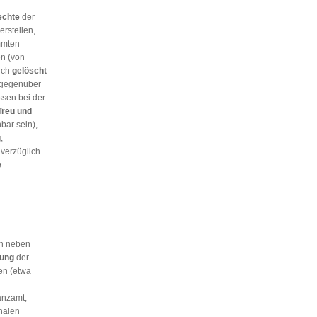
echte
der
erstellen,
mmten
n (von
uch
gelöscht
gegenüber
ssen bei der
Treu und
bar sein),
g
,
nverzüglich
e
en neben
ung
der
en (etwa
anzamt,
onalen