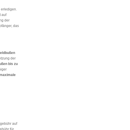
 erledigen.
 auf
ng der
pfänger, das
Geldbußen
letzung der
ßen bis zu
iger
maximale
sgebühr auf
ebühr für