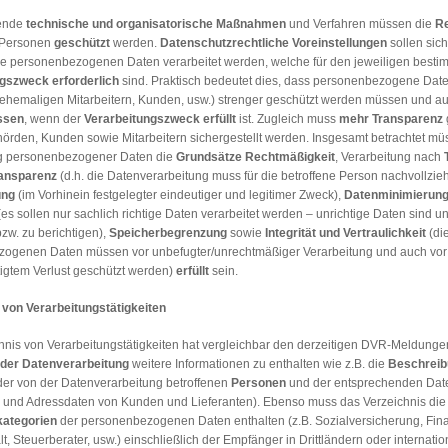
ende
technische und organisatorische Maßnahmen
und Verfahren müssen die
R
 Personen
geschützt
werden.
Datenschutzrechtliche Voreinstellungen
sollen sich
ne personenbezogenen Daten verarbeitet werden, welche für den jeweiligen besti
ngszweck
erforderlich
sind. Praktisch bedeutet dies, dass personenbezogene Date
ehemaligen Mitarbeitern, Kunden, usw.) strenger geschützt werden müssen und a
ssen
, wenn der
Verarbeitungszweck
erfüllt
ist. Zugleich muss
mehr Transparenz
hörden, Kunden sowie Mitarbeitern sichergestellt werden. Insgesamt betrachtet mü
g personenbezogener Daten die
Grundsätze
Rechtmäßigkeit
, Verarbeitung nach
ansparenz
(d.h. die Datenverarbeitung muss für die betroffene Person nachvollzieh
ung
(im Vorhinein festgelegter eindeutiger und legitimer Zweck),
Datenminimierun
es sollen nur sachlich richtige Daten verarbeitet werden – unrichtige Daten sind u
zw. zu berichtigen),
Speicherbegrenzung
sowie
Integrität und Vertraulichkeit
(di
ogenen Daten müssen vor unbefugter/unrechtmäßiger Verarbeitung und auch vor
igtem Verlust geschützt werden)
erfüllt
sein.
 von Verarbeitungstätigkeiten
hnis von Verarbeitungstätigkeiten hat vergleichbar den derzeitigen DVR-Meldung
der Datenverarbeitung
weitere Informationen zu enthalten wie z.B. die
Beschreib
der von der Datenverarbeitung betroffenen
Personen
und der entsprechenden Dat
und Adressdaten von Kunden und Lieferanten). Ebenso muss das Verzeichnis die
ategorien
der personenbezogenen Daten enthalten (z.B. Sozialversicherung, Fin
, Steuerberater, usw.) einschließlich der Empfänger in Drittländern oder internati