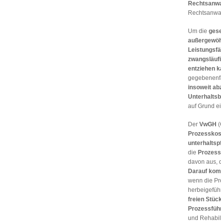
Rechtsanwa
Rechtsanwal
Um die
gese
außergewöh
Leistungsfä
zwangsläuf
entziehen 
gegebenenfa
insoweit ab
Unterhaltsb
auf Grund ei
Der
VwGH
(
Prozesskos
unterhaltspf
die
Prozess
davon aus, 
Darauf komm
wenn die Pro
herbeigeführ
freien Stüc
Prozessfüh
und Rehabil