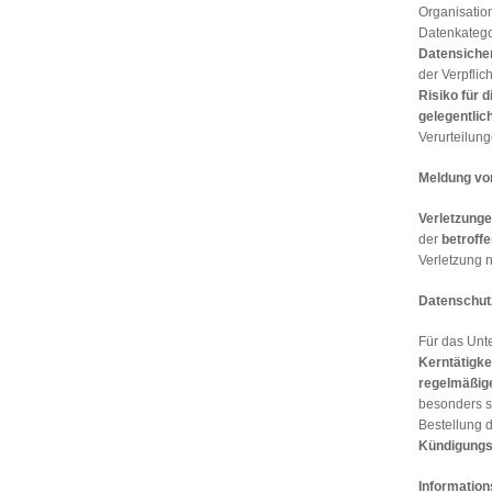
Organisatio
Datenkatego
Datensich
der Verpflic
Risiko für 
gelegentlic
Verurteilung
Meldung vo
Verletzung
der
betroff
Verletzung n
Datenschut
Für das Un
Kerntätigke
regelmäßig
besonders se
Bestellung 
Kündigungs
Information