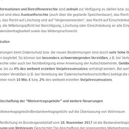
nformationen und Betroffenenrechte
sind
zeitnah
zur Verfügung zu stellen bzw. zu
st sind etwa
Auskunftsrechte
(auch über die geplante Speicherdauer), das Recht
g, das Recht auf Löschung und auf “Vergessenwerden”, das Recht auf Einschränku
, die Mitteilungspflicht bei Berichtigung, Löschung oder Einschränkung an alle Em
atenübertragbarkeit sowie das Widerspruchsrecht.
trafen
erungen beim Datenschutz bzw. die neuen Bestimmungen sind durch
sehr hohe 
n begleitet. So können bei
besonders schwerwiegenden Verstößen
, z.B. bei Ver
rechte oder auch bei Nichtbefolgung einer Anweisung der Aufsichtsbehörde,
Geldbu
w. bis zu
4% des weltweit erzielten Vorjahresumsatzes
verhängt werden. Bei wen
den Verstößen (z.B. bei Verletzung der Datensicherheitsvorschriften) beträgt die
mmer noch
10 Mio. €
bzw.
2%
des weltweit erzielten
Vorjahresumsatzes
.
Abschaffung der “Mietvertragsgebühr” und weitere Neuerungen
Mietvertragsgebühr/Bestandvertragsgebühr auf die Überlassung von Wohnraum
öffentlichung im Bundesgesetzblatt vom
10. November 2017
ist die Bestandvertrag
sung von Wohnraum
Geschichte! Die Abschaffung der sogenannten Mietvertragsg