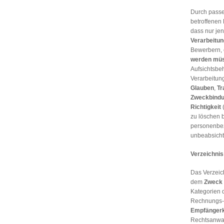
Durch pass
betroffenen
dass nur je
Verarbeitu
Bewerbern, 
werden
mü
Aufsichtsbe
Verarbeitun
Glauben
,
Tr
Zweckbind
Richtigkeit
(
zu löschen b
personenbez
unbeabsicht
Verzeichnis
Das Verzeic
dem
Zweck 
Kategorien 
Rechnungs- 
Empfängerk
Rechtsanwalt