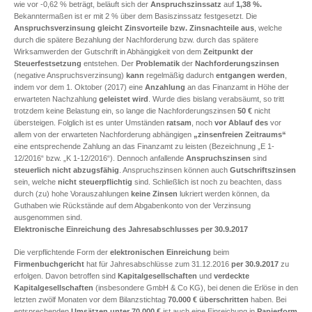
wie vor -0,62 % beträgt, beläuft sich der
Anspruchszinssatz
auf
1,38 %.
Bekanntermaßen ist
er mit 2 % über dem Basiszinssatz festgesetzt. Die
Anspruchsverzinsung
gleicht Zinsvorteile bzw. Zinsnachteile aus
, welche
durch die spätere Bezahlung der Nachforderung bzw. durch das spätere
Wirksamwerden der Gutschrift in Abhängigkeit von dem
Zeitpunkt der
Steuerfestsetzung
entstehen. Der
Problematik
der
Nachforderungszinsen
(negative Anspruchsverzinsung)
kann
regelmäßig dadurch
entgangen werden
,
indem vor dem 1. Oktober (2017) eine
Anzahlung
an das Finanzamt in Höhe der
erwarteten Nachzahlung
geleistet wird
. Wurde dies bislang verabsäumt, so tritt
trotzdem keine Belastung ein, so lange die Nachforderungszinsen
50 €
nicht
übersteigen. Folglich ist es unter Umständen
ratsam
, noch
vor Ablauf des
vor
allem von der erwarteten Nachforderung abhängigen
„zinsenfreien Zeitraums“
eine entsprechende Zahlung an das Finanzamt zu leisten (Bezeichnung „E 1-
12/2016“ bzw. „K 1-12/2016“). Dennoch anfallende
Anspruchszinsen
sind
steuerlich nicht abzugsfähig
. Anspruchszinsen können auch
Gutschriftszinsen
sein, welche
nicht steuerpflichtig
sind. Schließlich ist noch zu beachten, dass
durch (zu) hohe Vorauszahlungen
keine Zinsen
lukriert werden können, da
Guthaben wie Rückstände auf dem Abgabenkonto von der Verzinsung
ausgenommen sind.
Elektronische Einreichung des Jahresabschlusses per 30.9.2017
Die verpflichtende Form der
elektronischen Einreichung
beim
Firmenbuchgericht
hat für Jahresabschlüsse zum 31.12.2016
per 30.9.2017
zu
erfolgen. Davon betroffen sind
Kapitalgesellschaften
und
verdeckte
Kapitalgesellschaften
(insbesondere GmbH & Co KG), bei denen die Erlöse in den
letzten zwölf Monaten vor dem Bilanzstichtag
70.000 € überschritten
haben. Bei
entsprechenden
Umsätzen
unter
70.000 €
ist auch eine Einreichung in
Papierform