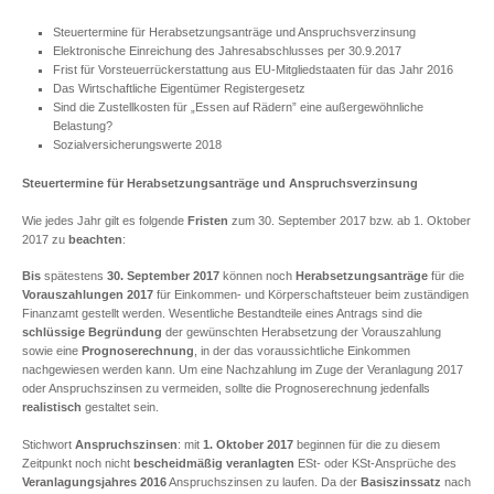
Steuertermine für Herabsetzungsanträge und Anspruchsverzinsung
Elektronische Einreichung des Jahresabschlusses per 30.9.2017
Frist für Vorsteuerrückerstattung aus EU-Mitgliedstaaten für das Jahr 2016
Das Wirtschaftliche Eigentümer Registergesetz
Sind die Zustellkosten für „Essen auf Rädern” eine außergewöhnliche
Belastung?
Sozialversicherungswerte 2018
Steuertermine für Herabsetzungsanträge und Anspruchsverzinsung
Wie jedes Jahr gilt es folgende
Fristen
zum 30. September 2017 bzw. ab 1. Oktober
2017 zu
beachten
:
Bis
spätestens
30. September 2017
können noch
Herabsetzungsanträge
für die
Vorauszahlungen 2017
für Einkommen- und Körperschaftsteuer beim zuständigen
Finanzamt gestellt werden. Wesentliche Bestandteile eines Antrags sind die
schlüssige Begründung
der gewünschten Herabsetzung der Vorauszahlung
sowie eine
Prognoserechnung
, in der das voraussichtliche Einkommen
nachgewiesen werden kann. Um eine Nachzahlung im Zuge der Veranlagung 2017
oder Anspruchszinsen zu vermeiden, sollte die Prognoserechnung jedenfalls
realistisch
gestaltet sein.
Stichwort
Anspruchszinsen
: mit
1. Oktober 2017
beginnen für die zu diesem
Zeitpunkt noch nicht
bescheidmäßig
veranlagten
ESt- oder KSt-Ansprüche des
Veranlagungsjahres 2016
Anspruchszinsen zu laufen. Da der
Basiszinssatz
nach