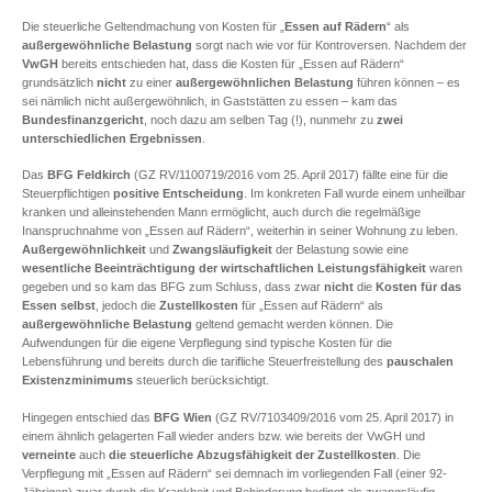
Die steuerliche Geltendmachung von Kosten für „
Essen auf Rädern
“ als
außergewöhnliche Belastung
sorgt nach wie vor für Kontroversen. Nachdem der
VwGH
bereits entschieden hat, dass die Kosten für „Essen auf Rädern“
grundsätzlich
nicht
zu einer
außergewöhnlichen Belastung
führen können – es
sei nämlich nicht außergewöhnlich, in Gaststätten zu essen – kam das
Bundesfinanzgericht
, noch dazu am selben Tag (!), nunmehr zu
zwei
unterschiedlichen Ergebnissen
.
Das
BFG Feldkirch
(GZ RV/1100719/2016 vom 25. April 2017) fällte eine für die
Steuerpflichtigen
positive Entscheidung
. Im konkreten Fall wurde einem unheilbar
kranken und alleinstehenden Mann ermöglicht, auch durch die regelmäßige
Inanspruchnahme von „Essen auf Rädern“, weiterhin in seiner Wohnung zu leben.
Außergewöhnlichkeit
und
Zwangsläufigkeit
der Belastung sowie eine
wesentliche Beeinträchtigung der wirtschaftlichen Leistungsfähigkeit
waren
gegeben und so kam das BFG zum Schluss, dass zwar
nicht
die
Kosten für das
Essen selbst
, jedoch die
Zustellkosten
für „Essen auf Rädern“ als
außergewöhnliche Belastung
geltend gemacht werden können. Die
Aufwendungen für die eigene Verpflegung sind typische Kosten für die
Lebensführung und bereits durch die tarifliche Steuerfreistellung des
pauschalen
Existenzminimums
steuerlich berücksichtigt.
Hingegen entschied das
BFG Wien
(GZ RV/7103409/2016 vom 25. April 2017) in
einem ähnlich gelagerten Fall wieder anders bzw. wie bereits der VwGH und
verneinte
auch
die steuerliche Abzugsfähigkeit der Zustellkosten
. Die
Verpflegung mit „Essen auf Rädern“ sei demnach im vorliegenden Fall (einer 92-
Jährigen) zwar durch die Krankheit und Behinderung bedingt als zwangsläufig