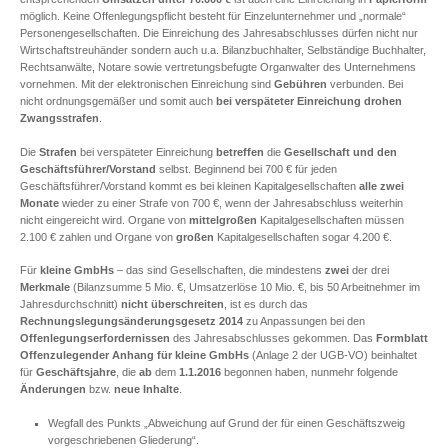
möglich. Keine Offenlegungspflicht besteht für Einzelunternehmer und „normale“
Personengesellschaften. Die Einreichung des Jahresabschlusses dürfen nicht nur
Wirtschaftstreuhänder sondern auch u.a. Bilanzbuchhalter, Selbständige Buchhalter,
Rechtsanwälte, Notare sowie vertretungsbefugte Organwalter des Unternehmens
vornehmen. Mit der elektronischen Einreichung sind
Gebühren
verbunden. Bei
nicht ordnungsgemäßer und somit auch
bei verspäteter Einreichung drohen
Zwangsstrafen
.
Die
Strafen
bei verspäteter Einreichung
betreffen
die
Gesellschaft und den
Geschäftsführer/Vorstand
selbst. Beginnend bei 700 € für jeden
Geschäftsführer/Vorstand kommt es bei kleinen Kapitalgesellschaften
alle zwei
Monate
wieder
zu einer Strafe von 700 €, wenn der Jahresabschluss weiterhin
nicht eingereicht wird. Organe von
mittelgroßen
Kapitalgesellschaften müssen
2.100 € zahlen und Organe von
großen
Kapitalgesellschaften sogar 4.200 €.
Für
kleine GmbHs
– das sind Gesellschaften, die mindestens
zwei
der drei
Merkmale
(Bilanzsumme 5 Mio. €, Umsatzerlöse 10 Mio. €, bis 50 Arbeitnehmer im
Jahresdurchschnitt)
nicht überschreiten
, ist es durch das
Rechnungslegungsänderungsgesetz 2014
zu Anpassungen bei den
Offenlegungserfordernissen
des Jahresabschlusses gekommen. Das
Formblatt
Offenzulegender Anhang für kleine GmbHs
(Anlage 2 der UGB-VO) beinhaltet
für
Geschäftsjahre
, die
ab
dem
1.1.2016
begonnen haben, nunmehr folgende
Änderungen
bzw.
neue Inhalte
.
Wegfall des Punkts „Abweichung auf Grund der für einen Geschäftszweig
vorgeschriebenen Gliederung“.