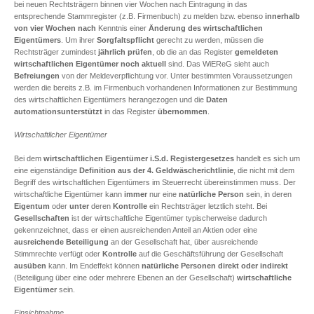
bei neuen Rechtsträgern binnen vier Wochen nach Eintragung in das
entsprechende Stammregister (z.B. Firmenbuch) zu melden bzw. ebenso
innerhalb
von vier Wochen
nach
Kenntnis einer
Änderung des wirtschaftlichen
Eigentümers
. Um ihrer
Sorgfaltspflicht
gerecht zu werden, müssen die
Rechtsträger zumindest
jährlich prüfen
, ob die an das Register
gemeldeten
wirtschaftlichen Eigentümer noch aktuell
sind. Das WiEReG sieht auch
Befreiungen
von der Meldeverpflichtung vor. Unter bestimmten Voraussetzungen
werden die bereits z.B. im Firmenbuch vorhandenen Informationen zur Bestimmung
des wirtschaftlichen Eigentümers herangezogen und die
Daten
automationsunterstützt
in das Register
übernommen
.
Wirtschaftlicher Eigentümer
Bei dem
wirtschaftlichen Eigentümer i.S.d. Registergesetzes
handelt es sich um
eine eigenständige
Definition aus der 4. Geldwäscherichtlinie
, die nicht mit dem
Begriff des wirtschaftlichen Eigentümers im Steuerrecht übereinstimmen muss. Der
wirtschaftliche Eigentümer kann
immer
nur eine
natürliche Person
sein, in deren
Eigentum
oder
unter
deren
Kontrolle
ein Rechtsträger letztlich steht. Bei
Gesellschaften
ist der wirtschaftliche Eigentümer typischerweise dadurch
gekennzeichnet, dass er einen ausreichenden Anteil an Aktien oder eine
ausreichende Beteiligung
an der Gesellschaft hat, über ausreichende
Stimmrechte verfügt oder
Kontrolle
auf die Geschäftsführung der Gesellschaft
ausüben
kann. Im Endeffekt können
natürliche Personen direkt oder indirekt
(Beteiligung über eine oder mehrere Ebenen an der Gesellschaft)
wirtschaftliche
Eigentümer
sein.
Einsichtnahme