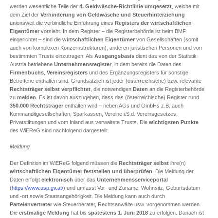
werden wesentliche Teile der
4. Geldwäsche-Richtlinie umgesetzt
, welche mit
dem Ziel der
Verhinderung von Geldwäsche
und
Steuerhinterziehung
unionsweit die verbindliche Einführung eines
Registers der wirtschaftlichen
Eigentümer
vorsieht. In dem Register – die Registerbehörde ist beim BMF
eingerichtet – sind die
wirtschaftlichen Eigentümer
von Gesellschaften (somit
auch von komplexen Konzernstrukturen), anderen juristischen Personen und von
bestimmten Trusts einzutragen. Als
Ausgangsbasis
dient das von der Statistik
Austria betriebene
Unternehmensregister
, in dem bereits die Daten des
Firmenbuchs
,
Vereinsregisters
und des Ergänzungsregisters für sonstige
Betroffene enthalten sind. Grundsätzlich ist jeder (österreichische) bzw. relevante
Rechtsträger
selbst verpflichtet
, die notwendigen
Daten
an die Registerbehörde
zu
melden
. Es ist davon auszugehen, dass das (österreichische) Register rund
350.000 Rechtsträger
enthalten wird – neben AGs und GmbHs z.B. auch
Kommanditgesellschaften, Sparkassen, Vereine i.S.d. Vereinsgesetzes,
Privatstiftungen und vom Inland aus verwaltete Trusts. Die
wichtigsten Punkte
des WiEReG sind nachfolgend dargestellt.
Meldung
Der Definition im WiEReG folgend müssen die
Rechtsträger
selbst
ihre(n)
wirtschaftlichen Eigentümer feststellen und überprüfen
. Die Meldung der
Daten erfolgt
elektronisch
über das
Unternehmensserviceportal
(
https://www.usp.gv.at/
) und umfasst Vor- und Zuname, Wohnsitz, Geburtsdatum
und -ort sowie Staatsangehörigkeit. Die Meldung kann auch durch
Parteienvertreter
wie Steuerberater, Rechtsanwälte usw. vorgenommen werden.
Die
erstmalige Meldung
hat bis
spätestens 1. Juni 2018
zu erfolgen. Danach ist