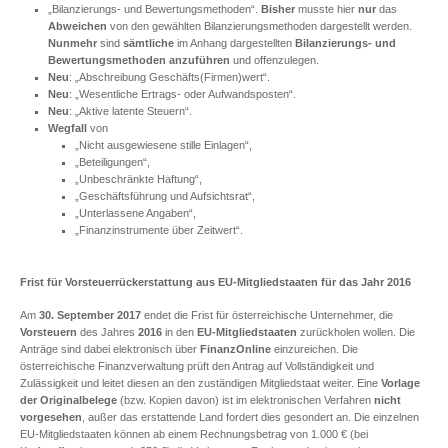
„Bilanzierungs- und Bewertungsmethoden“.
Bisher
musste hier
nur
das
Abweichen
von den gewählten Bilanzierungsmethoden dargestellt werden.
Nunmehr
sind
sämtliche
im Anhang dargestellten
Bilanzierungs- und
Bewertungsmethoden anzuführen
und offenzulegen.
Neu
: „Abschreibung Geschäfts(Firmen)wert“.
Neu
: „Wesentliche Ertrags- oder Aufwandsposten“.
Neu
: „Aktive latente Steuern“.
Wegfall
von
„Nicht ausgewiesene stille Einlagen“,
„Beteiligungen“,
„Unbeschränkte Haftung“,
„Geschäftsführung und Aufsichtsrat“,
„Unterlassene Angaben“,
„Finanzinstrumente über Zeitwert“.
Frist für Vorsteuerrückerstattung aus EU-Mitgliedstaaten für das Jahr 2016
Am
30. September 2017
endet die Frist für österreichische Unternehmer, die
Vorsteuern
des Jahres
2016
in den
EU-Mitgliedstaaten
zurückholen wollen. Die
Anträge sind dabei elektronisch über
FinanzOnline
einzureichen. Die
österreichische Finanzverwaltung prüft den Antrag auf Vollständigkeit und
Zulässigkeit und leitet diesen an den zuständigen Mitgliedstaat weiter. Eine
Vorlage
der Originalbelege
(bzw. Kopien davon) ist im elektronischen Verfahren
nicht
vorgesehen
, außer das erstattende Land fordert dies gesondert an. Die einzelnen
EU-Mitgliedstaaten können ab einem Rechnungsbetrag von 1.000 € (bei