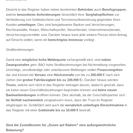
Einsicht in das Register haben neben bestimmten
Behörden
auch
Berufsgruppen
,
welche
besonderen Anforderungen
hinsichtlich ihrer
Sorgfaltspflichten
zur
Verhinderung von Geldwäscherei und Terrorismusfinanzierung gegenüber ihren
Kunden
unterliegen
. Dies sind beispielsweise Banken und Versicherungen,
Rechtsanwälte, Notare, Wirtschaftsprüfer, Steuerberater, Unternehmensberater,
Versicherungsvermittler usw. Darüber hinaus kann jede weitere Person einen Antrag
auf Einsicht stellen, wenn ein
berechtigtes Interesse
vorliegt.
Strafbestimmungen
Damit eine
möglichst hohe Meldequote
sichergestellt wird, sind
neben
Zwangsstrafen
gem. BAO hohe Strafbestimmungen bei Nichtmeldung vorgesehen.
Unrichtige, unvollständige oder unterlassene Meldungen stellen
Finanzvergehen
dar und können bei
Vorsatz
eine
Höchststrafe
von bis zu
200.000 €
nach sich
ziehen (bei
grober Fahrlässigkeit
bis zu 100.000 €
). Darüber hinaus werden
Trusts
, welche sich nicht in das Register eintragen lassen, dadurch gestraft, dass
sie keine neuen Geschäftsbeziehungen begründen können und
keine neuen
Bankverbindungen
eröffnen können. Dies deshalb, da der Geschäftspartner sich
im Vorfeld nachweislich
vergewissern muss, dass der Trust im Register
eingetragen ist. Schließlich wird auch die
vorsätzlich unbefugte Einsichtnahme
in
das Register mit einer
Geldstrafe
bis zu 10.000 €
bestraft.
Sind die Zustellkosten für „Essen auf Rädern” eine außergewöhnliche
Belastung?