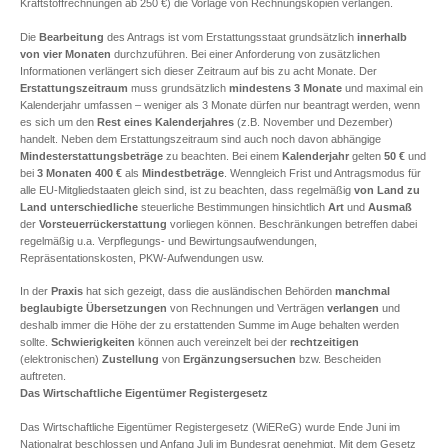
Kraftstoffrechnungen ab 250 €) die Vorlage von Rechnungskopien verlangen.
Die
Bearbeitung
des Antrags ist vom Erstattungsstaat grundsätzlich
innerhalb
von vier Monaten
durchzuführen. Bei einer Anforderung von zusätzlichen
Informationen verlängert sich dieser Zeitraum auf bis zu acht Monate. Der
Erstattungszeitraum
muss grundsätzlich
mindestens 3 Monate
und maximal ein
Kalenderjahr umfassen – weniger als 3 Monate dürfen nur beantragt werden, wenn
es sich um den
Rest eines Kalenderjahres
(z.B. November und Dezember)
handelt. Neben dem Erstattungszeitraum sind auch noch davon abhängige
Mindesterstattungsbeträge
zu beachten. Bei einem
Kalenderjahr
gelten
50 €
und
bei
3 Monaten
400 €
als
Mindestbeträge
. Wenngleich Frist und Antragsmodus für
alle EU-Mitgliedstaaten gleich sind, ist zu beachten, dass regelmäßig
von Land zu
Land
unterschiedliche
steuerliche Bestimmungen hinsichtlich
Art
und
Ausmaß
der
Vorsteuerrückerstattung
vorliegen können. Beschränkungen betreffen dabei
regelmäßig u.a. Verpflegungs- und Bewirtungsaufwendungen,
Repräsentationskosten, PKW-Aufwendungen usw.
In der
Praxis
hat sich gezeigt, dass die ausländischen Behörden
manchmal
beglaubigte Übersetzungen
von Rechnungen und Verträgen
verlangen
und
deshalb immer die Höhe der zu erstattenden Summe im Auge behalten werden
sollte.
Schwierigkeiten
können auch vereinzelt bei der
rechtzeitigen
(elektronischen)
Zustellung
von
Ergänzungsersuchen
bzw. Bescheiden
auftreten.
Das Wirtschaftliche Eigentümer Registergesetz
Das Wirtschaftliche Eigentümer Registergesetz (WiEReG) wurde Ende Juni im
Nationalrat beschlossen und Anfang Juli im Bundesrat genehmigt. Mit dem Gesetz