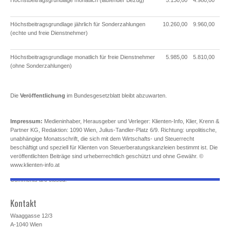
Höchstbeitragsgrundlage monatlich (laufender Bezug)
5.130,00
4.980,00
Höchstbeitragsgrundlage jährlich für Sonderzahlungen
10.260,00
9.960,00
(echte und freie Dienstnehmer)
Höchstbeitragsgrundlage monatlich für freie Dienstnehmer
5.985,00
5.810,00
(ohne Sonderzahlungen)
Die
Veröffentlichung
im Bundesgesetzblatt bleibt abzuwarten.
Impressum:
Medieninhaber, Herausgeber und Verleger: Klienten-Info, Klier, Krenn &
Partner KG, Redaktion: 1090 Wien, Julius-Tandler-Platz 6/9. Richtung: unpolitische,
unabhängige Monatsschrift, die sich mit dem Wirtschafts- und Steuerrecht
beschäftigt und speziell für Klienten von Steuerberatungskanzleien bestimmt ist. Die
veröffentlichten Beiträge sind urheberrechtlich geschützt und ohne Gewähr. ©
www.klienten-info.at
Comments are closed.
Kontakt
Waaggasse 12/3
A-1040 Wien