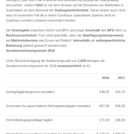
anzusehen. Jedoch
fehlt
es mit dem Verweis auf die Einnahme von Mahlzeiten in
Gaststätten an dem Merkmal der
Außergewöhnlichkeit
. Daran ändert auch nicht,
dass im konkreten Fall die in einem Gasthaus zubereiteten Speisen nicht im
Gasthaus sondern zuhause konsumiert wurden.
Die
Uneinigkeit
zwischen VwGH und BFG und sogar
innerhalb
des
BFG
führt zu
Rechtsunsicherheit
. Fest steht jedenfalls, dass die
Verpflegungskomponente
bei
Mahlzeitdiensten
wie„Essen auf Rädern“
keinesfalls
als
außergewöhnliche
Belastung
geltend gemacht werden kann.
Sozialversicherungswerte 2018
Unter Berücksichtigung der Aufwertungszahl von
1,029
betragen die
Sozialversicherungswerte für 2018
voraussichtlich
(in €):
2018
2017
Geringfügigkeitsgrenze monatlich
438,05
425,70
Grenzwert für pauschalierte Dienstgeberabgabe monatlich
657,08
638,55
Höchstbeitragsgrundlage täglich
171,00
166,00