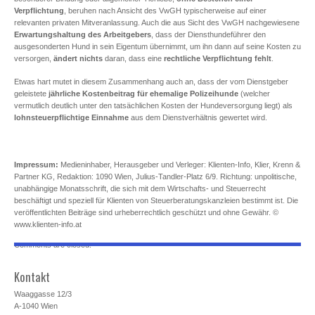
Verpflichtung
, beruhen nach Ansicht des VwGH typischerweise auf einer
relevanten privaten Mitveranlassung. Auch die aus Sicht des VwGH nachgewiesene
Erwartungshaltung des Arbeitgebers
, dass der Diensthundeführer den
ausgesonderten Hund in sein Eigentum übernimmt, um ihn dann auf seine Kosten zu
versorgen,
ändert nichts
daran, dass eine
rechtliche Verpflichtung fehlt
.
Etwas hart mutet in diesem Zusammenhang auch an, dass der vom Dienstgeber
geleistete
jährliche Kostenbeitrag für ehemalige Polizeihunde
(welcher
vermutlich deutlich unter den tatsächlichen Kosten der Hundeversorgung liegt) als
lohnsteuerpflichtige Einnahme
aus dem Dienstverhältnis gewertet wird.
Impressum:
Medieninhaber, Herausgeber und Verleger: Klienten-Info, Klier, Krenn &
Partner KG, Redaktion: 1090 Wien, Julius-Tandler-Platz 6/9. Richtung: unpolitische,
unabhängige Monatsschrift, die sich mit dem Wirtschafts- und Steuerrecht
beschäftigt und speziell für Klienten von Steuerberatungskanzleien bestimmt ist. Die
veröffentlichten Beiträge sind urheberrechtlich geschützt und ohne Gewähr. ©
www.klienten-info.at
Comments are closed.
Kontakt
Waaggasse 12/3
A-1040 Wien