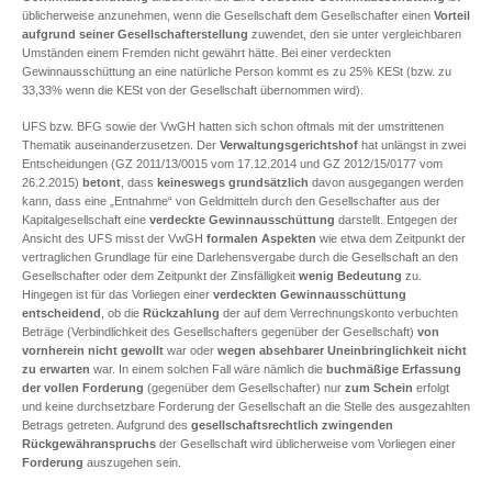
üblicherweise anzunehmen, wenn die Gesellschaft dem Gesellschafter einen
Vorteil
aufgrund seiner Gesellschafterstellung
zuwendet, den sie unter vergleichbaren
Umständen einem Fremden nicht gewährt hätte. Bei einer verdeckten
Gewinnausschüttung an eine natürliche Person kommt es zu 25% KESt (bzw. zu
33,33% wenn die KESt von der Gesellschaft übernommen wird).
UFS bzw. BFG sowie der VwGH hatten sich schon oftmals mit der umstrittenen
Thematik auseinanderzusetzen. Der
Verwaltungsgerichtshof
hat unlängst in zwei
Entscheidungen (GZ 2011/13/0015 vom 17.12.2014 und GZ 2012/15/0177 vom
26.2.2015)
betont
, dass
keineswegs grundsätzlich
davon ausgegangen werden
kann, dass eine „Entnahme“ von Geldmitteln durch den Gesellschafter aus der
Kapitalgesellschaft eine
verdeckte Gewinnausschüttung
darstellt. Entgegen der
Ansicht des UFS misst der VwGH
formalen Aspekten
wie etwa dem Zeitpunkt der
vertraglichen Grundlage für eine Darlehensvergabe durch die Gesellschaft an den
Gesellschafter oder dem Zeitpunkt der Zinsfälligkeit
wenig Bedeutung
zu.
Hingegen ist für das Vorliegen einer
verdeckten Gewinnausschüttung
entscheidend
, ob die
Rückzahlung
der auf dem Verrechnungskonto verbuchten
Beträge (Verbindlichkeit des Gesellschafters gegenüber der Gesellschaft)
von
vornherein nicht gewollt
war oder
wegen absehbarer Uneinbringlichkeit nicht
zu erwarten
war. In einem solchen Fall wäre nämlich die
buchmäßige Erfassung
der vollen Forderung
(gegenüber dem Gesellschafter) nur
zum Schein
erfolgt
und keine durchsetzbare Forderung der Gesellschaft an die Stelle des ausgezahlten
Betrags getreten. Aufgrund des
gesellschaftsrechtlich zwingenden
Rückgewähranspruchs
der Gesellschaft wird üblicherweise vom Vorliegen einer
Forderung
auszugehen sein.