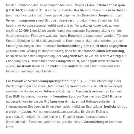
Mit der Einführung des so genannten Advance Rulings (
Auskunftsbescheid gem.
§ 118 BAO
) im Jahr 2011 ist es zu verstärkter
Recht- und Planungssicherheit
für
(noch nicht verwirklichte) Steuergestaltungen in den Bereichen
Umgründungen
,
Verrechnungspreise
und
Gruppenbesteuerung
gekommen. Sofern nämlich
bestimmte Voraussetzungen erfüllt sind und ein Verwaltungskostenbeitrag von
maximal
20.000 €
entrichtet wurde, kann eine geplante Steuergestaltung von der
österreichischen Finanzverwaltung mittels
Bescheid
„abgesegnet“ werden. Für den
Steuerpflichtigen hat dies die angenehme Konsequenz, dass eine solche „gerulte“
Steuergestaltung in einer späteren
Betriebsprüfung
prinzipiell nicht angegriffen
werden kann. Wichtig ist dabei natürlich, dass bei der
tatsächlichen Umsetzung
,
beispielsweise einer Umgründung, der
Vorgehensweise
wie sie in dem
Antrag
zur
Erlangung des Auskunftsbescheids
dargestellt
ist,
nicht grob widersprochen
wurde.
Auskunftsbescheide wirken nur unilateral
und sind für ausländische
Finanzverwaltungen nicht bindend.
Für
komplexe Verrechnungspreisgestaltungen
(z.B. Restrukturierungen der
Wertschöpfungskette eines Unternehmens)
könnte
es
in Zukunft schwieriger
werden, die Vorteile eines
Advance Rulings in Anspruch nehmen
zu können.
Das
BMF
hat nämlich in einer
Information
kurz vor Weihnachten 2014
Kriterien
aufgestellt, welche bei der
Prüfung von Anträgen
auf Rulingbescheide mit
internationalen Bezügen im Sinne einer „gleichmäßigen Beurteilung“
berücksichtigt
werden müssen
. Verrechnungspreissachverhalte, für die ein Ruling ja
grundsätzlich möglich ist, beinhalten im Regelfall grenzüberschreitende
(internationale) Elemente, wodurch es gerade hier zu
Verschärfungen
kommen
kann.