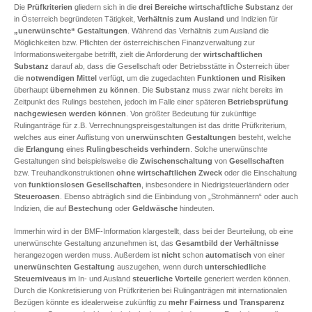
Die
Prüfkriterien
gliedern sich in die
drei Bereiche
wirtschaftliche Substanz
der
in Österreich begründeten Tätigkeit,
Verhältnis zum Ausland
und Indizien für
„unerwünschte“ Gestaltungen
. Während das Verhältnis zum Ausland die
Möglichkeiten bzw. Pflichten der österreichischen Finanzverwaltung zur
Informationsweitergabe betrifft, zielt die Anforderung der
wirtschaftlichen
Substanz
darauf ab, dass die Gesellschaft oder Betriebsstätte in Österreich über
die
notwendigen Mittel
verfügt, um die zugedachten
Funktionen und Risiken
überhaupt
übernehmen zu können
. Die
Substanz
muss zwar nicht bereits im
Zeitpunkt des Rulings bestehen, jedoch im Falle einer späteren
Betriebsprüfung
nachgewiesen werden können
. Von größter Bedeutung für zukünftige
Rulinganträge für z.B. Verrechnungspreisgestaltungen ist das dritte Prüfkriterium,
welches aus einer Auflistung von
unerwünschten Gestaltungen
besteht, welche
die
Erlangung
eines
Rulingbescheids
verhindern
. Solche unerwünschte
Gestaltungen sind beispielsweise die
Zwischenschaltung
von
Gesellschaften
bzw. Treuhandkonstruktionen
ohne wirtschaftlichen Zweck
oder die Einschaltung
von
funktionslosen Gesellschaften
, insbesondere in Niedrigsteuerländern oder
Steueroasen
. Ebenso abträglich sind die Einbindung von „Strohmännern“ oder auch
Indizien, die auf
Bestechung
oder
Geldwäsche
hindeuten.
Immerhin wird in der BMF-Information klargestellt, dass bei der Beurteilung, ob eine
unerwünschte Gestaltung anzunehmen ist, das
Gesamtbild der Verhältnisse
herangezogen werden muss. Außerdem ist
nicht
schon
automatisch
von einer
unerwünschten Gestaltung
auszugehen, wenn durch
unterschiedliche
Steuerniveaus
im In- und Ausland
steuerliche Vorteile
generiert werden können.
Durch die Konkretisierung von Prüfkriterien bei Rulinganträgen mit internationalen
Bezügen könnte es idealerweise zukünftig zu
mehr
Fairness und Transparenz