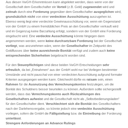
Aus diesen VwGH-Erkenntnissen kann abgeleitet werden, dass wenn von der
Gesellschaft dem Gesellschafter ein
Vorteil
(z.B. Geld)
zugewendet
wird und
zeitnah
durch eine
Forderung
gegenüber dem Gesellschafter
ausgeglichen
wird,
grundsätzlich
nicht
von einer
verdeckten Ausschüttung
auszugehen ist.
Ebenso wenig liegt eine verdeckte Gewinnausschüttung vor, wenn ein Gegenstand
von der GmbH zu einem fremdüblichen Preis an den Gesellschafter verkauft wird
und im Gegenzug keine Barzahlung erfolgt, sondern von der GmbH eine Forderung
eingebucht wird. Eine
verdeckte Ausschüttung
könnte hingegen dann
angenommen werden, wenn
keine durchsetzbare Forderung
bei der Gesellschaft
vorliegt
, was anzunehmen wäre, wenn der
Gesellschafter
im Zeitpunkt des
Geldflusses über
keine ausreichende Bonität
verfügt und zudem auch
keine
entsprechenden Sicherheiten
beigebracht worden sind.
Für den
Steuerpflichtigen
sind diese beiden VwGH-Entscheidungen
sehr
erfreulich
, da bei „Entnahmen“ aus der GmbH wohl nur bei Vorliegen bestimmter
Umstände und nicht pauschal von einer verdeckten Ausschüttung aufgrund formaler
Kriterien ausgegangen werden kann. Gleichwohl dürfte es
ratsam
sein, einen
Rahmen
für die
Ausnutzung des Verrechnungskontos
festzulegen, um die
Bonität des Schuldners besser beurteilen zu können. Außerdem sollte sichergestellt
werden, dass das
Verrechnungskonto
auch Rückzahlungen des
Gesellschafters aufweist
und die Gesellschaft nicht als „Selbstbedienungsladen“
für den Gesellschafter dient.
Verschlechtert sich die Bonität
des Gesellschafters
nach der Darlehensvergabe, so könnte jedoch eine
verdeckte Ausschüttung
vorliegen, sofern die GmbH die
Fälligstellung
bzw. die
Eintreibung
der Forderung
unterlässt
.
Strengere Anforderungen an Advance Rulings