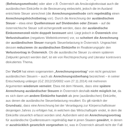
(
Befreiungsmethode
) oder aber z.B. Österreich als Ansässigkeitsstaat auch die
ausländischen Einkünfte in die Besteuerung einbezieht, jedoch die im Ausland
entrichtete Steuer anrechnet (die
Anrechnungsmethode
sieht
regelmäßig
einen
Anrechnungshöchstbetrag
vor). Durch die Anrechnung der
ausländischen
Steuer
– etwa einer
Quellensteuer auf Dividenden oder Zinsen
– auf die
österreichische Steuer soll sichergestellt werden, dass der
ausländische
Einkommensteil nicht doppelt besteuert
wird. Liegt jedoch in
Österreich
eine
Verlustsituation
(negatives Welteinkommen) vor, so
scheitert die Anrechnung
der
ausländischen Steuer
mangels Steuerbelastung in Österreich. Ungeachtet
dessen
reduzieren
die
ausländischen Einkünfte
im Realisierungsjahr den
Verlustvortrag in Österreich
. Ob die ausländische Steuer zu einem späteren
Zeitpunkt genutzt werden darf, ist ein von Rechtsprechung und Literatur kontrovers
diskutiertes Thema.
Der
VwGH
hat einen sogenannten „
Anrechnungsvortrag
“ von nicht genutzten
ausländischen Steuern – auch als
Anrechnungsüberhang
bezeichnet – in seiner
Entscheidung unlängst (GZ 2012/15/0002 vom 27.11.2014) mit mehreren
Argumenten
wiederum verneint
. Etwa mit dem Hinweis, dass eine
spätere
Anrechnung ausländischer Steuern
in Österreich deshalb
nicht möglich ist
, da
es sich dann um
andere Einkünfte
handelt
als jene (ausländischen) Einkünfte,
aus denen die ausländische Steuerbelastung resultiert. Es gilt nämlich der
Grundsatz
, dass eine Anrechnung bei der Veranlagung zur Körperschaftsteuer
desjenigen Jahres zu erfolgen hat, in welchem das Wirtschaftsjahr endet, in dem die
Einkünfte steuerlich erfasst worden sind. Außerdem wird ein
Anrechnungsvortrag
für ausländische Quellensteuern regelmäßig
nur
in jenen Staaten
gewährt
, in denen
er
ausdrücklich gesetzlich vorgesehen
ist, was in Österreich aktuell nicht der Fall