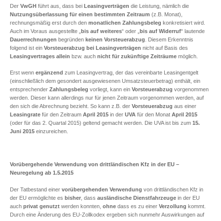
Der
VwGH
führt aus, dass bei
Leasingverträgen
die Leistung, nämlich die
Nutzungsüberlassung für einen bestimmten Zeitraum
(z.B. Monat),
rechnungsmäßig erst durch den
monatlichen Zahlungsbeleg
konkretisiert wird.
Auch im Voraus ausgestellte „
bis auf weiteres
“ oder „
bis auf Widerruf
“ lautende
Dauerrechnungen
begründen
keinen
Vorsteuerabzug
. Diesem Erkenntnis
folgend ist ein
Vorsteuerabzug bei Leasingverträgen
nicht auf Basis des
Leasingvertrages
allein
bzw. auch
nicht für zukünftige Zeiträume
möglich.
Erst wenn
ergänzend
zum Leasingvertrag, der das vereinbarte Leasingentgelt
(einschließlich dem gesondert ausgewiesenen Umsatzsteuerbetrag) enthält, ein
entsprechender
Zahlungsbeleg
vorliegt, kann ein
Vorsteuerabzug
vorgenommen
werden. Dieser kann allerdings nur für jenen Zeitraum vorgenommen werden, auf
den sich die Abrechnung bezieht. So kann z.B. der
Vorsteuerabzug
aus einer
Leasingrate
für den Zeitraum
April 2015
in der
UVA
für den Monat
April
2015
(oder für das 2. Quartal 2015) geltend gemacht werden. Die UVA ist bis zum
15.
Juni 2015
einzureichen.
Vorübergehende Verwendung von drittländischen Kfz in der EU –
Neuregelung ab 1.5.2015
Der Tatbestand einer
vorübergehenden Verwendung
von drittländischen Kfz in
der EU ermöglichte es
bisher
, dass
ausländische Dienstfahrzeuge
in der EU
auch
privat genutzt
werden konnten,
ohne
dass es zu einer
Verzollung
kommt.
Durch eine Änderung des EU-Zollkodex ergeben sich nunmehr Auswirkungen auf