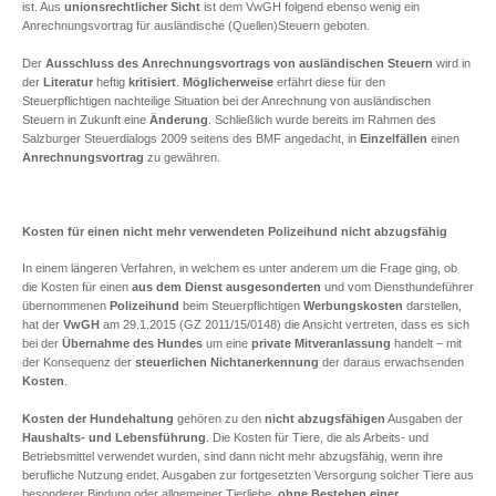
ist. Aus
unionsrechtlicher Sicht
ist dem VwGH folgend ebenso wenig ein
Anrechnungsvortrag für ausländische (Quellen)Steuern geboten.
Der
Ausschluss des Anrechnungsvortrags von ausländischen Steuern
wird in
der
Literatur
heftig
kritisiert
.
Möglicherweise
erfährt diese für den
Steuerpflichtigen nachteilige Situation bei der Anrechnung von ausländischen
Steuern in Zukunft eine
Änderung
. Schließlich wurde bereits im Rahmen des
Salzburger Steuerdialogs 2009 seitens des BMF angedacht, in
Einzelfällen
einen
Anrechnungsvortrag
zu gewähren.
Kosten für einen nicht mehr verwendeten Polizeihund nicht abzugsfähig
In einem längeren Verfahren, in welchem es unter anderem um die Frage ging, ob
die Kosten für einen
aus dem Dienst ausgesonderten
und vom Diensthundeführer
übernommenen
Polizeihund
beim Steuerpflichtigen
Werbungskosten
darstellen,
hat der
VwGH
am 29.1.2015 (GZ 2011/15/0148) die Ansicht vertreten, dass es sich
bei der
Übernahme des Hundes
um eine
private Mitveranlassung
handelt – mit
der Konsequenz der
steuerlichen Nichtanerkennung
der daraus erwachsenden
Kosten
.
Kosten der Hundehaltung
gehören zu den
nicht abzugsfähigen
Ausgaben der
Haushalts- und Lebensführung
. Die Kosten für Tiere, die als Arbeits- und
Betriebsmittel verwendet wurden, sind dann nicht mehr abzugsfähig, wenn ihre
berufliche Nutzung endet. Ausgaben zur fortgesetzten Versorgung solcher Tiere aus
besonderer Bindung oder allgemeiner Tierliebe,
ohne Bestehen einer