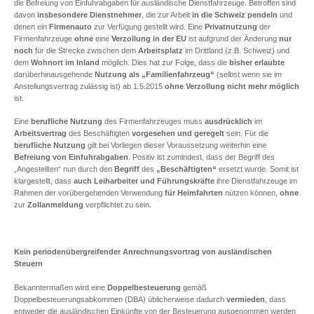
die Befreiung von Einfuhrabgaben für ausländische Dienstfahrzeuge. Betroffen sind
davon
insbesondere Dienstnehmer
, die zur Arbeit
in die Schweiz pendeln
und
denen ein
Firmenauto
zur Verfügung gestellt wird. Eine
Privatnutzung
der
Firmenfahrzeuge
ohne
eine
Verzollung
in der EU
ist aufgrund der Änderung
nur
noch
für die Strecke zwischen dem
Arbeitsplatz
im Drittland (z.B. Schweiz) und
dem
Wohnort im Inland
möglich. Dies hat zur Folge, dass die
bisher erlaubte
darüberhinausgehende
Nutzung als „Familienfahrzeug“
(selbst wenn sie im
Anstellungsvertrag zulässig ist) ab 1.5.2015
ohne Verzollung nicht mehr möglich
ist.
Eine
berufliche Nutzung
des Firmenfahrzeuges muss
ausdrücklich
im
Arbeitsvertrag
des Beschäftigten
vorgesehen und geregelt
sein. Für die
berufliche Nutzung
gilt bei Vorliegen dieser Voraussetzung weiterhin eine
Befreiung von Einfuhrabgaben
. Positiv ist zumindest, dass der Begriff des
„Angestellten“ nun durch den
Begriff
des
„Beschäftigten“
ersetzt wurde. Somit ist
klargestellt, dass
auch Leiharbeiter und Führungskräfte
ihre Dienstfahrzeuge im
Rahmen der vorübergehenden Verwendung
für Heimfahrten
nützen können,
ohne
zur
Zollanmeldung
verpflichtet zu sein.
Kein periodenübergreifender Anrechnungsvortrag von ausländischen
Steuern
Bekanntermaßen wird eine
Doppelbesteuerung
gemäß
Doppelbesteuerungsabkommen (DBA) üblicherweise dadurch
vermieden
, dass
entweder die ausländischen Einkünfte von der Besteuerung ausgenommen werden