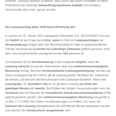
kommen. Genauso denkbar ist jedoch, dass durch das starre Festhalten an diese
Prüfkriterien der bisherige
Verhandlungsspielraum
wegfällt
und komplexe
Sachverhalte nicht mehr „gerult“ werden.
Ein Leasingvertrag allein stellt keine Rechnung dar!
In seinem am 29. Jänner 2015 ergangenen Erkenntnis (GZ 2012/15/0007) hat sich
der
VwGH
mit der Frage beschäftigt,
wann
im Fall von
Leasingverträgen
der
Vorsteuerabzug
erfolgen darf. Der Beschwerdeführer hatte im gegenständlichen
Fall den Vorsteuerabzug
bereits für zukünftige Zeiträume
geltend gemacht, ohne
dass eine entsprechende Leasingrate bereits fällig gewesen ist.
Grundsätzlich ist ein
Vorsteuerabzug
in dem Zeitpunkt
möglich
, wenn die
Leistung erbracht
ist und der Unternehmer über eine
mehrwertsteuertaugliche
Rechnung
verfügt. Bei einer
kontinuierlichen Leistungserbringung
, wie dies bei
einem Leasingvertrag der Fall ist, gilt die Leistung jeweils mit Ablauf des Zeitraumes
als bewirkt, auf den sich die Abrechnungen oder Zahlungen beziehen. Wenn eine
Leasingrate
z.B.
monatlich
fällig ist, so gilt diese Leistung
am Ende des
jeweiligen Monats
als
bewirkt
. Bei Erfüllen der übrigen Voraussetzungen kann die
Vorsteuer
dann im Rahmen der
monatlichen Umsatzsteuervoranmeldung
(UVA)
geltend gemacht werden. Eine
mehrwertsteuertaugliche Rechnung
hat gemäß §
11 Abs. 1 Z 3 UStG eine Reihe von Anforderungen zu erfüllen, z.B. muss der
Zeitraum der Leistung
(beispielsweise der betreffende Monat) angegeben werden
und natürlich die
Umsatzsteuer
ausgewiesen
sein.