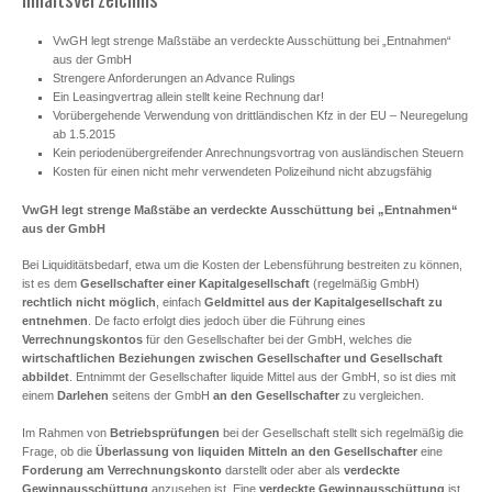
VwGH legt strenge Maßstäbe an verdeckte Ausschüttung bei „Entnahmen“
aus der GmbH
Strengere Anforderungen an Advance Rulings
Ein Leasingvertrag allein stellt keine Rechnung dar!
Vorübergehende Verwendung von drittländischen Kfz in der EU – Neuregelung
ab 1.5.2015
Kein periodenübergreifender Anrechnungsvortrag von ausländischen Steuern
Kosten für einen nicht mehr verwendeten Polizeihund nicht abzugsfähig
VwGH legt strenge Maßstäbe an verdeckte Ausschüttung bei „Entnahmen“
aus der GmbH
Bei Liquiditätsbedarf, etwa um die Kosten der Lebensführung bestreiten zu können,
ist es dem
Gesellschafter einer Kapitalgesellschaft
(regelmäßig GmbH)
rechtlich nicht möglich
, einfach
Geldmittel aus der Kapitalgesellschaft zu
entnehmen
. De facto erfolgt dies jedoch über die Führung eines
Verrechnungskontos
für den Gesellschafter bei der GmbH, welches die
wirtschaftlichen Beziehungen
zwischen Gesellschafter und Gesellschaft
abbildet
. Entnimmt der Gesellschafter liquide Mittel aus der GmbH, so ist dies mit
einem
Darlehen
seitens der GmbH
an den Gesellschafter
zu vergleichen.
Im Rahmen von
Betriebsprüfungen
bei der Gesellschaft stellt sich regelmäßig die
Frage, ob die
Überlassung von liquiden Mitteln
an den Gesellschafter
eine
Forderung am Verrechnungskonto
darstellt oder aber als
verdeckte
Gewinnausschüttung
anzusehen ist. Eine
verdeckte Gewinnausschüttung
ist