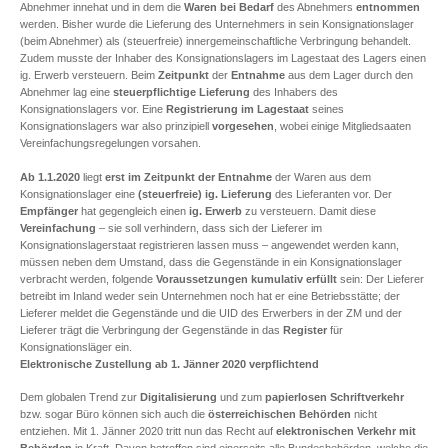
Abnehmer innehat und in dem die
Waren
bei Bedarf
des Abnehmers
entnommen
werden. Bisher wurde die Lieferung des Unternehmers in sein Konsignationslager
(beim Abnehmer) als (steuerfreie) innergemeinschaftliche Verbringung behandelt.
Zudem musste der Inhaber des Konsignationslagers im Lagestaat des Lagers einen
ig. Erwerb versteuern. Beim
Zeitpunkt
der
Entnahme
aus dem Lager durch den
Abnehmer lag eine
steuerpflichtige Lieferung
des Inhabers des
Konsignationslagers vor. Eine
Registrierung im Lagestaat
seines
Konsignationslagers war also prinzipiell
vorgesehen
, wobei einige Mitgliedsaaten
Vereinfachungsregelungen vorsahen.
Ab 1.1.2020
liegt
erst im Zeitpunkt der Entnahme
der Waren aus dem
Konsignationslager eine
(steuerfreie) ig. Lieferung
des Lieferanten vor. Der
Empfänger
hat gegengleich einen
ig. Erwerb
zu versteuern. Damit diese
Vereinfachung
– sie soll verhindern, dass sich der Lieferer im
Konsignationslagerstaat registrieren lassen muss – angewendet werden kann,
müssen neben dem Umstand, dass die Gegenstände in ein Konsignationslager
verbracht werden, folgende
Voraussetzungen kumulativ erfüllt
sein: Der Lieferer
betreibt im Inland weder sein Unternehmen noch hat er eine Betriebsstätte; der
Lieferer meldet die Gegenstände und die UID des Erwerbers in der ZM und der
Lieferer trägt die Verbringung der Gegenstände in das
Register
für
Konsignationsläger ein.
Elektronische Zustellung ab 1. Jänner 2020 verpflichtend
Dem globalen Trend zur
Digitalisierung
und zum
papierlosen Schriftverkehr
bzw. sogar Büro können sich auch die
österreichischen Behörden
nicht
entziehen. Mit 1. Jänner 2020 tritt nun das Recht auf
elektronischen Verkehr mit