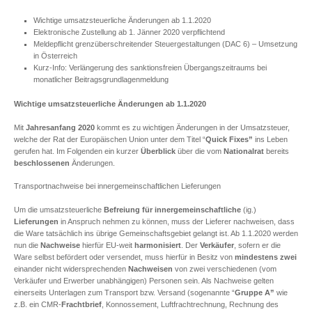
Wichtige umsatzsteuerliche Änderungen ab 1.1.2020
Elektronische Zustellung ab 1. Jänner 2020 verpflichtend
Meldepflicht grenzüberschreitender Steuergestaltungen (DAC 6) – Umsetzung
in Österreich
Kurz-Info: Verlängerung des sanktionsfreien Übergangszeitraums bei
monatlicher Beitragsgrundlagenmeldung
Wichtige umsatzsteuerliche Änderungen ab 1.1.2020
Mit
Jahresanfang 2020
kommt es zu wichtigen Änderungen in der Umsatzsteuer,
welche der Rat der Europäischen Union unter dem Titel “
Quick Fixes”
ins Leben
gerufen hat. Im Folgenden ein kurzer
Überblick
über die vom
Nationalrat
bereits
beschlossenen
Änderungen.
Transportnachweise bei innergemeinschaftlichen Lieferungen
Um die umsatzsteuerliche
Befreiung für innergemeinschaftliche
(ig.)
Lieferungen
in Anspruch nehmen zu können, muss der Lieferer nachweisen, dass
die Ware tatsächlich ins übrige Gemeinschaftsgebiet gelangt ist. Ab 1.1.2020 werden
nun die
Nachweise
hierfür EU-weit
harmonisiert
. Der
Verkäufer
, sofern er die
Ware selbst befördert oder versendet, muss hierfür in Besitz von
mindestens zwei
einander nicht widersprechenden
Nachweisen
von zwei verschiedenen (vom
Verkäufer und Erwerber unabhängigen) Personen sein. Als Nachweise gelten
einerseits Unterlagen zum Transport bzw. Versand (sogenannte “
Gruppe A”
wie
z.B. ein CMR-
Frachtbrief
, Konnossement, Luftfrachtrechnung, Rechnung des