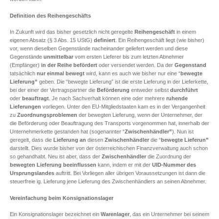
Definition des Reihengeschäfts
In Zukunft wird das bisher gesetzlich nicht geregelte
Reihengeschäft
in einem
eigenen Absatz (§ 3 Abs. 15 UStG)
definiert
. Ein Reihengeschäft liegt (wie bisher)
vor, wenn dieselben Gegenstände nacheinander geliefert werden und diese
Gegenstände
unmittelbar
vom ersten Lieferer bis zum letzten Abnehmer
(Empfänger)
in der Reihe befördert
oder versendet werden. Da der
Gegenstand
tatsächlich
nur einmal bewegt
wird, kann es auch wie bisher nur eine “
bewegte
Lieferung”
geben. Die “bewegte Lieferung” ist die erste Lieferung in der Lieferkette,
bei der einer der Vertragspartner die
Beförderung
entweder selbst
durchführt
oder
beauftragt
. Je nach Sachverhalt können eine oder mehrere
ruhende
Lieferungen
vorliegen. Unter den EU-Mitgliedstaaten kam es in der Vergangenheit
zu
Zuordnungsproblemen
der bewegten Lieferung, wenn der Unternehmer, der
die Beförderung oder Beauftragung des Transports vorgenommen hat, innerhalb der
Unternehmerkette gestanden hat (sogenannter “
Zwischenhändler”
). Nun ist
geregelt, dass die
Lieferung
an
diesen
Zwischenhändler
die “
bewegte Lieferun”
darstellt. Dies wurde bisher von der österreichischen Finanzverwaltung auch schon
so gehandhabt. Neu ist aber, dass der
Zwischenhändler
die Zuordnung der
bewegten Lieferung beeinflussen
kann, indem er mit der
UID-Nummer des
Ursprungslandes
auftritt. Bei Vorliegen aller übrigen Voraussetzungen ist dann die
steuerfreie ig. Lieferung jene Lieferung des Zwischenhändlers an seinen Abnehmer.
Vereinfachung beim Konsignationslager
Ein Konsignationslager bezeichnet ein
Warenlager
, das ein Unternehmer bei seinem