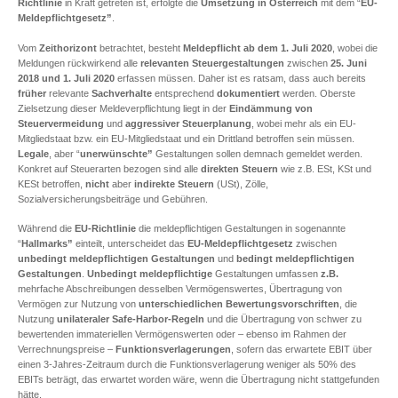
Richtlinie
in Kraft getreten ist, erfolgte die
Umsetzung in Österreich
mit dem “
EU-
Meldepflichtgesetz”
.
Vom
Zeithorizont
betrachtet, besteht
Meldepflicht ab dem 1. Juli 2020
, wobei die
Meldungen rückwirkend alle
relevanten Steuergestaltungen
zwischen
25. Juni
2018 und 1. Juli 2020
erfassen müssen. Daher ist es ratsam, dass auch bereits
früher
relevante
Sachverhalte
entsprechend
dokumentiert
werden. Oberste
Zielsetzung dieser Meldeverpflichtung liegt in der
Eindämmung von
Steuervermeidung
und
aggressiver Steuerplanung
, wobei mehr als ein EU-
Mitgliedstaat bzw. ein EU-Mitgliedstaat und ein Drittland betroffen sein müssen.
Legale
, aber “
unerwünschte”
Gestaltungen sollen demnach gemeldet werden.
Konkret auf Steuerarten bezogen sind alle
direkten Steuern
wie z.B. ESt, KSt und
KESt betroffen,
nicht
aber
indirekte
Steuern
(USt), Zölle,
Sozialversicherungsbeiträge und Gebühren.
Während die
EU-Richtlinie
die meldepflichtigen Gestaltungen in sogenannte
“
Hallmarks”
einteilt, unterscheidet das
EU-Meldepflichtgesetz
zwischen
unbedingt meldepflichtigen Gestaltungen
und
bedingt meldepflichtigen
Gestaltungen
.
Unbedingt meldepflichtige
Gestaltungen umfassen
z.B.
mehrfache Abschreibungen desselben Vermögenswertes, Übertragung von
Vermögen zur Nutzung von
unterschiedlichen Bewertungsvorschriften
, die
Nutzung
unilateraler Safe-Harbor-Regeln
und die Übertragung von schwer zu
bewertenden immateriellen Vermögenswerten oder – ebenso im Rahmen der
Verrechnungspreise –
Funktionsverlagerungen
, sofern das erwartete EBIT über
einen 3-Jahres-Zeitraum durch die Funktionsverlagerung weniger als 50% des
EBITs beträgt, das erwartet worden wäre, wenn die Übertragung nicht stattgefunden
hätte.