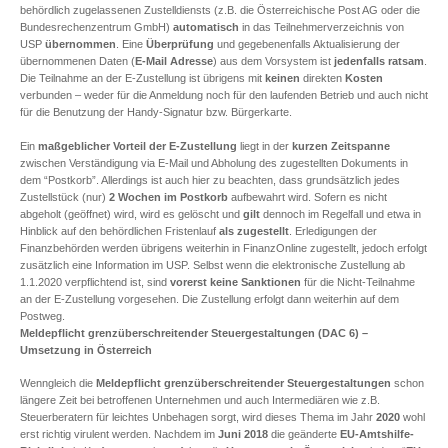
behördlich zugelassenen Zustelldiensts (z.B. die Österreichische Post AG oder die
Bundesrechenzentrum GmbH)
automatisch
in das Teilnehmerverzeichnis von
USP
übernommen
. Eine
Überprüfung
und gegebenenfalls Aktualisierung der
übernommenen Daten (
E-Mail Adresse
) aus dem Vorsystem ist
jedenfalls ratsam
.
Die Teilnahme an der E-Zustellung ist übrigens mit
keinen
direkten
Kosten
verbunden – weder für die Anmeldung noch für den laufenden Betrieb und auch nicht
für die Benutzung der Handy-Signatur bzw. Bürgerkarte.
Ein
maßgeblicher Vorteil der E-Zustellung
liegt in der
kurzen Zeitspanne
zwischen Verständigung via E-Mail und Abholung des zugestellten Dokuments in
dem “Postkorb”. Allerdings ist auch hier zu beachten, dass grundsätzlich jedes
Zustellstück (nur)
2 Wochen im Postkorb
aufbewahrt wird. Sofern es nicht
abgeholt (geöffnet) wird, wird es gelöscht und
gilt
dennoch im Regelfall und etwa in
Hinblick auf den behördlichen Fristenlauf
als zugestellt
. Erledigungen der
Finanzbehörden werden übrigens weiterhin in FinanzOnline zugestellt, jedoch erfolgt
zusätzlich eine Information im USP. Selbst wenn die elektronische Zustellung ab
1.1.2020 verpflichtend ist, sind
vorerst keine Sanktionen
für die Nicht-Teilnahme
an der E-Zustellung vorgesehen. Die Zustellung erfolgt dann weiterhin auf dem
Postweg.
Meldepflicht grenzüberschreitender Steuergestaltungen (DAC 6) –
Umsetzung in Österreich
Wenngleich die
Meldepflicht grenzüberschreitender Steuergestaltungen
schon
längere Zeit bei betroffenen Unternehmen und auch Intermediären wie z.B.
Steuerberatern für leichtes Unbehagen sorgt, wird dieses Thema im Jahr
2020
wohl
erst richtig virulent werden. Nachdem im
Juni 2018
die geänderte
EU-Amtshilfe-