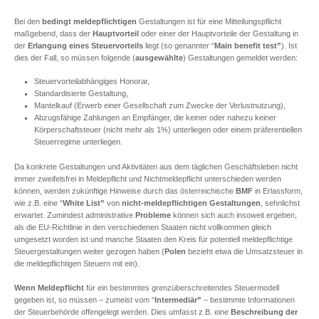
Bei den
bedingt meldepflichtigen
Gestaltungen ist für eine Mitteilungspflicht
maßgebend, dass der
Hauptvorteil
oder einer der Hauptvorteile der Gestaltung in
der
Erlangung eines Steuervorteils
liegt (so genannter “
Main benefit test”
). Ist
dies der Fall, so müssen folgende (
ausgewählte
) Gestaltungen gemeldet werden:
Steuervorteilabhängiges Honorar,
Standardisierte Gestaltung,
Mantelkauf (Erwerb einer Gesellschaft zum Zwecke der Verlustnutzung),
Abzugsfähige Zahlungen an Empfänger, die keiner oder nahezu keiner
Körperschaftsteuer (nicht mehr als 1%) unterliegen oder einem präferentiellen
Steuerregime unterliegen.
Da konkrete Gestaltungen und Aktivitäten aus dem täglichen Geschäftsleben nicht
immer zweifelsfrei in Meldepflicht und Nichtmeldepflicht unterschieden werden
können, werden zukünftige Hinweise durch das österreichische
BMF
in Erlassform,
wie z.B. eine “
White List”
von
nicht-meldepflichtigen Gestaltungen
, sehnlichst
erwartet. Zumindest administrative
Probleme
können sich auch insoweit ergeben,
als die EU-Richtlinie in den verschiedenen Staaten nicht vollkommen gleich
umgesetzt worden ist und manche Staaten den Kreis für potentiell meldepflichtige
Steuergestaltungen weiter gezogen haben (
Polen
bezieht etwa die Umsatzsteuer in
die meldepflichtigen Steuern mit ein).
Wenn
Meldepflicht
für ein bestimmtes grenzüberschreitendes Steuermodell
gegeben ist, so müssen – zumeist vom “
Intermediär”
– bestimmte Informationen
der Steuerbehörde offengelegt werden. Dies umfasst z.B. eine
Beschreibung
der