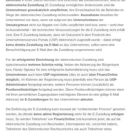
Behörden
in Kraft. Davon betroffen sind einerseits alle Bundesbehörden, welche die
elektronische Zustellung
(E-Zustellung) ermöglichen. Andererseits sind die
Unternehmen
grundsätzlich verpflichtet
, ihre Erreichbarkeit für die Behörden im
Wege der elektronischen Zustellung sicherzustellen.
Ausnahmen
bestehen für
Unternehmen nur dann, wenn sie aufgrund des
Unterschreitens
der
Umsatzgrenze
nicht zur Abgabe von UVAs verpflichtet sind bzw. wenn – wohl eher
im Ausnahmefall – die technischen Voraussetzungen für die E-Zustellung nicht erfüllt
sind. Eine E-Zustellung bedeutet, dass ein Dokument in dem Postkorb des
Unternehmensservice Portals (USP) elektronisch zugestellt wurde – dabei erfolgt
keine direkte Zustellung via E-Mail
an das Unternehmen, selbst wenn eine
Benachrichtigung per E-Mail über die Zustellung vorgenommen wird.
Für die
erfolgreiche Einrichtung
der elektronischen Zustellung sind
typischerweise
mehrere Schritte
nötig
. Neben der Aktivierung der Bürgerkarte
bzw. Handy-Signatur für eine erfolgreiche Authentifizierung muss sich das
Unternehmen
auch beim
USP registrieren
(dies ist auch
über
FinanzOnline
möglich
). Im Rahmen der Registrierung muss jedenfalls eine Person als
USP-
Administrator
festgelegt werden, weitere Personen können (zusätzlich) als
Postbevollmächtigte
festgelegt werden. Diese Postbevollmächtigten können dann
mit ihren persönlichen Zugangsdaten (wichtigstes Element ist eine gültige E-Mail
Adresse) die
E-Zustellungen
für das Unternehmen
abholen
.
Die Einführung der E-Zustellung kann insoweit als “schleichender Prozess” gesehen
werden, da oftmals
keine aktive Registrierung
mehr für die E-Zustellung
erfolgen
muss. So werden Teilnehmer von
FinanzOnline
(mit Ausnahme jener, die auf die
elektronische Zustellung von Bescheiden, Informationen etc. verzichtet haben),
Teilnehmer des Elektronischen Rechtsverkehrs wie auch Teilnehmer eines