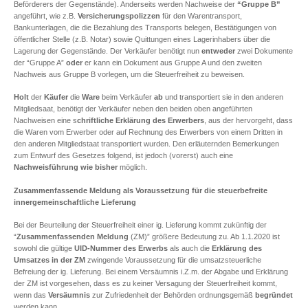
Beförderers der Gegenstände). Anderseits werden Nachweise der
“Gruppe B”
angeführt, wie z.B.
Versicherungspolizzen
für den Warentransport,
Bankunterlagen, die die Bezahlung des Transports belegen, Bestätigungen von
öffentlicher Stelle (z.B. Notar) sowie Quittungen eines Lagerinhabers über die
Lagerung der Gegenstände. Der Verkäufer benötigt nun
entweder
zwei Dokumente
der “Gruppe A”
oder
er kann ein Dokument aus Gruppe A und den zweiten
Nachweis aus Gruppe B vorlegen, um die Steuerfreiheit zu beweisen.
Holt
der
Käufer
die
Ware
beim Verkäufer
ab
und transportiert sie in den anderen
Mitgliedsaat, benötigt der Verkäufer neben den beiden oben angeführten
Nachweisen eine s
chriftliche Erklärung des Erwerbers
, aus der hervorgeht, dass
die Waren vom Erwerber oder auf Rechnung des Erwerbers von einem Dritten in
den anderen Mitgliedstaat transportiert wurden. Den erläuternden Bemerkungen
zum Entwurf des Gesetzes folgend, ist jedoch (vorerst) auch eine
Nachweisführung
wie
bisher
möglich.
Zusammenfassende Meldung als Voraussetzung für die steuerbefreite
innergemeinschaftliche Lieferung
Bei der Beurteilung der Steuerfreiheit einer ig. Lieferung kommt zukünftig der
“
Zusammenfassenden Meldung
(ZM)” größere Bedeutung zu. Ab 1.1.2020 ist
sowohl die gültige
UID-Nummer des Erwerbs
als auch die
Erklärung des
Umsatzes in der ZM
zwingende Voraussetzung für die umsatzsteuerliche
Befreiung der ig. Lieferung. Bei einem Versäumnis i.Z.m. der Abgabe und Erklärung
der ZM ist vorgesehen, dass es zu keiner Versagung der Steuerfreiheit kommt,
wenn das
Versäumnis
zur Zufriedenheit der Behörden ordnungsgemäß
begründet
werden kann.