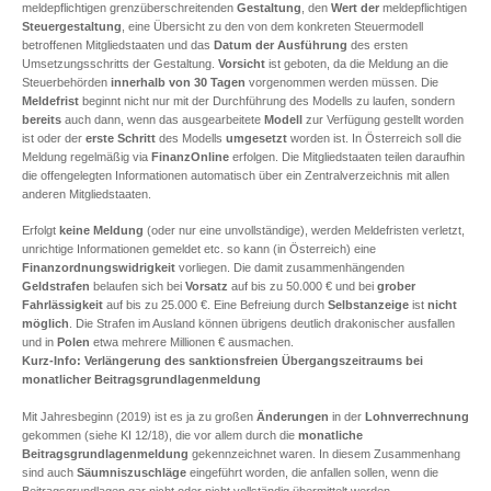
meldepflichtigen grenzüberschreitenden
Gestaltung
, den
Wert
der
meldepflichtigen
Steuergestaltung
, eine Übersicht zu den von dem konkreten Steuermodell
betroffenen Mitgliedstaaten und das
Datum der Ausführung
des ersten
Umsetzungsschritts der Gestaltung.
Vorsicht
ist geboten, da die Meldung an die
Steuerbehörden
innerhalb von 30 Tagen
vorgenommen werden müssen. Die
Meldefrist
beginnt nicht nur mit der Durchführung des Modells zu laufen, sondern
bereits
auch dann, wenn das ausgearbeitete
Modell
zur Verfügung gestellt worden
ist oder der
erste Schritt
des Modells
umgesetzt
worden ist. In Österreich soll die
Meldung regelmäßig via
FinanzOnline
erfolgen. Die Mitgliedstaaten teilen daraufhin
die offengelegten Informationen automatisch über ein Zentralverzeichnis mit allen
anderen Mitgliedstaaten.
Erfolgt
keine Meldung
(oder nur eine unvollständige), werden Meldefristen verletzt,
unrichtige Informationen gemeldet etc. so kann (in Österreich) eine
Finanzordnungswidrigkeit
vorliegen. Die damit zusammenhängenden
Geldstrafen
belaufen sich bei
Vorsatz
auf bis zu 50.000 € und bei
grober
Fahrlässigkeit
auf bis zu 25.000 €. Eine Befreiung durch
Selbstanzeige
ist
nicht
möglich
. Die Strafen im Ausland können übrigens deutlich drakonischer ausfallen
und in
Polen
etwa mehrere Millionen € ausmachen.
Kurz-Info: Verlängerung des sanktionsfreien Übergangszeitraums bei
monatlicher Beitragsgrundlagenmeldung
Mit Jahresbeginn (2019) ist es ja zu großen
Änderungen
in der
Lohnverrechnung
gekommen (siehe KI 12/18), die vor allem durch die
monatliche
Beitragsgrundlagenmeldung
gekennzeichnet waren. In diesem Zusammenhang
sind auch
Säumniszuschläge
eingeführt worden, die anfallen sollen, wenn die
Beitragsgrundlagen gar nicht oder nicht vollständig übermittelt werden.