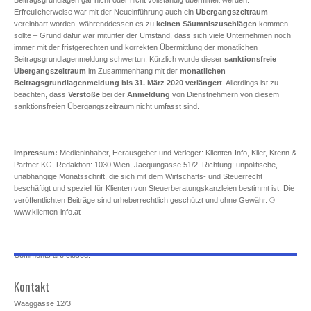
Erfreulicherweise war mit der Neueinführung auch ein
Übergangszeitraum
vereinbart worden, währenddessen es zu
keinen Säumniszuschlägen
kommen
sollte – Grund dafür war mitunter der Umstand, dass sich viele Unternehmen noch
immer mit der fristgerechten und korrekten Übermittlung der monatlichen
Beitragsgrundlagenmeldung schwertun. Kürzlich wurde dieser
sanktionsfreie
Übergangszeitraum
im Zusammenhang mit der
monatlichen
Beitragsgrundlagenmeldung
bis 31. März 2020 verlängert
. Allerdings ist zu
beachten, dass
Verstöße
bei der
Anmeldung
von Dienstnehmern von diesem
sanktionsfreien Übergangszeitraum nicht umfasst sind.
Impressum:
Medieninhaber, Herausgeber und Verleger: Klienten-Info, Klier, Krenn &
Partner KG, Redaktion: 1030 Wien, Jacquingasse 51/2. Richtung: unpolitische,
unabhängige Monatsschrift, die sich mit dem Wirtschafts- und Steuerrecht
beschäftigt und speziell für Klienten von Steuerberatungskanzleien bestimmt ist. Die
veröffentlichten Beiträge sind urheberrechtlich geschützt und ohne Gewähr. ©
www.klienten-info.at
Comments are closed.
Kontakt
Waaggasse 12/3