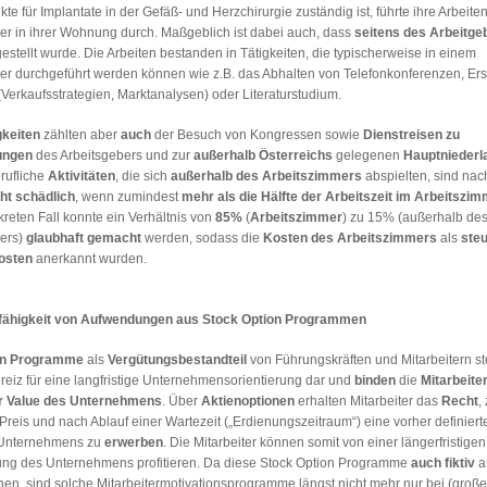
te für Implantate in der Gefäß- und Herzchirurgie zuständig ist, führte ihre Arbeite
er in ihrer Wohnung durch. Maßgeblich ist dabei auch, dass
seitens des Arbeitge
estellt wurde. Die Arbeiten bestanden in Tätigkeiten, die typischerweise in einem
er durchgeführt werden können wie z.B. das Abhalten von Telefonkonferenzen, Ers
Verkaufsstrategien, Marktanalysen) oder Literaturstudium.
gkeiten
zählten aber
auch
der Besuch von Kongressen sowie
Dienstreisen zu
ungen
des Arbeitsgebers und zur
außerhalb Österreichs
gelegenen
Hauptniederl
rufliche
Aktivitäten
, die sich
außerhalb des Arbeitszimmers
abspielten, sind nac
ht schädlich
, wenn zumindest
mehr als die Hälfte der Arbeitszeit im Arbeitszim
kreten Fall konnte ein Verhältnis von
85%
(
Arbeitszimmer
) zu 15% (außerhalb de
ers)
glaubhaft gemacht
werden, sodass die
Kosten des Arbeitszimmers
als
steu
osten
anerkannt wurden.
fähigkeit von Aufwendungen aus Stock Option Programmen
on Programme
als
Vergütungsbestandteil
von Führungskräften und Mitarbeitern st
reiz für eine langfristige Unternehmensorientierung dar und
binden
die
Mitarbeite
r Value des Unternehmens
. Über
Aktienoptionen
erhalten Mitarbeiter das
Recht
,
reis und nach Ablauf einer Wartezeit („Erdienungszeitraum“) eine vorher definiert
Unternehmens zu
erwerben
. Die Mitarbeiter können somit von einer längerfristigen
ung des Unternehmens profitieren. Da diese Stock Option Programme
auch
fiktiv
a
en, sind solche Mitarbeitermotivationsprogramme längst nicht mehr nur bei (große