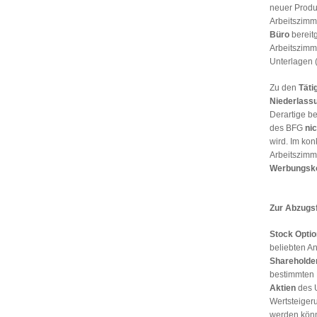
neuer Produk
Arbeitszimm
Büro
bereitg
Arbeitszimm
Unterlagen (
Zu den
Täti
Niederlass
Derartige be
des BFG
nic
wird. Im kon
Arbeitszimm
Werbungsk
Zur Abzugs
Stock Opti
beliebten An
Shareholde
bestimmten P
Aktien
des 
Wertsteiger
werden könn