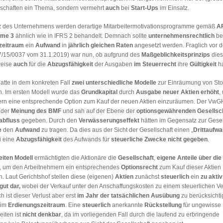
lschaften ein Thema, sondern vermehrt
auch
bei
Start-Ups
im Einsatz.
z
des Unternehmens werden derartige Mitarbeitermotivationsprogramme gemäß
A
hme 3
ähnlich wie in IFRS 2 behandelt. Demnach sollte
unternehmensrechtlich
ber
zeitraum
ein
Aufwand
in
jährlich gleichen Raten
angesetzt werden. Fraglich vor
/15/0037 vom 31.1.2019) war nun, ob aufgrund des
Maßgeblichkeitsprinzips
die
eise
auch
für die
Abzugsfähigkeit
der Ausgaben
im Steuerrecht
ihre
Gültigkeit
ha
tte in dem konkreten Fall
zwei unterschiedliche Modelle
zur Einräumung von Sto
n. Im ersten Modell wurde das
Grundkapital
durch
Ausgabe neuer Aktien erhöht
,
rn eine entsprechende Option zum Kauf der neuen Aktien einzuräumen. Der VwGH 
 der
Meinung des BMF
und sah auf der Ebene der
optionsgewährenden Gesellsch
bfluss
gegeben. Durch den
Verwässerungseffekt
hätten im Gegensatz zur Gesel
e
den
Aufwand
zu tragen. Da dies aus der Sicht der Gesellschaft einen „
Drittaufw
ei eine
Abzugsfähigkeit
des Aufwands für
steuerliche Zwecke nicht gegeben
.
eiten Modell
ermächtigten die Aktionäre die
Gesellschaft
,
eigene Anteile über die
, um den Arbeitnehmern ein entsprechendes
Optionsrecht
zum Kauf dieser Aktien
. Laut Gerichtshof stellen diese (eigenen)
Aktien
zunächst
steuerlich
ein
zu akti
gut dar,
wobei der Verkauf unter den Anschaffungskosten zu einem steuerlichen Ver
h ist dieser Verlust aber erst
im Jahr der tatsächlichen Ausübung
zu berücksicht
 im
Erdienungszeitraum
. Eine
steuerlich
anerkannte
Rückstellung
für ungewisse
eiten ist
nicht denkbar
, da im vorliegenden Fall durch die laufend zu erbringende