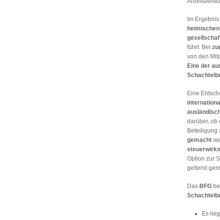
Arbeitsleist
Im Ergebni
heimischen
gesellschaf
führt. Bei
zu
von den Mit
Eine der au
Schachtelbe
Eine Entsc
internation
ausländisch
darüber, ob
Beteiligung 
gemacht
we
steuerwirk
Option zur 
geltend gem
Das
BFG
be
Schachtelbe
Es lie