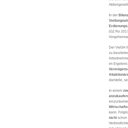
Aktiengesel
In der
Bilan
Stellungna
Erdienungs
(GZ Ro 2017
Vorgehensw
Der VwGH ha
zu beurteile
Arbeitnehme
im Ergebnis
Vermögensa
Altaktionär
darstelle, s
In einem
zw
anzukaufen
einzuräumen
Wirtschafts
kann. Folglic
nicht
schon
Verbindlichk