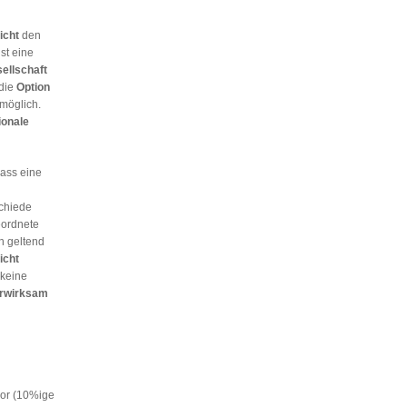
icht
den
st eine
ellschaft
 die
Option
 möglich.
ionale
ass eine
schiede
eordnete
ch geltend
icht
 keine
erwirksam
or (10%ige