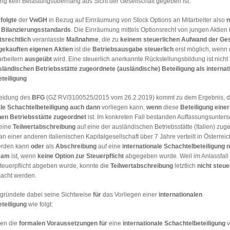
ung kein Belastungsüberhang aus Sicht der Gesellschaft gegeben ist.
s
folgte
der
VwGH
in Bezug auf Einräumung von Stock Options an Mitarbeiter also
n
 Bilanzierungsstandards
. Die Einräumung mittels Optionsrecht von jungen Aktien i
tsrechtlich
veranlasste
Maßnahme
, die zu
keinem steuerlichen Aufwand der Ges
gekauften eigenen Aktien
ist die
Betriebsausgabe
steuerlich
erst möglich, wenn
arbeitern
ausgeübt
wird. Eine steuerlich anerkannte Rückstellungsbildung ist nicht
sländischen Betriebsstätte zugeordnete (ausländische) Beteiligung als internat
teiligung
heidung des
BFG
(GZ RV/3100525/2015 vom 26.2.2019) kommt zu dem Ergebnis, d
ale Schachtelbeteiligung
auch dann
vorliegen kann,
wenn
diese
Beteiligung einer
en Betriebsstätte zugeordnet
ist. Im konkreten Fall bestanden Auffassungsunter
 eine
Teilwertabschreibung
auf eine der ausländischen Betriebsstätte (Italien) zug
an einer anderen italienischen Kapitalgesellschaft über 7 Jahre verteilt in Österrei
rden kann
oder
als
Abschreibung
auf eine
internationale Schachtelbeteiligung
n
sam
ist, wenn
keine Option zur Steuerpflicht
abgegeben wurde. Weil im Anlassfall
Steuerpflicht abgeben wurde, konnte die
Teilwertabschreibung
letztlich
nicht steu
acht werden.
gründete dabei seine Sichtweise
für
das Vorliegen einer
internationalen
teiligung
wie folgt:
gen die
formalen Voraussetzungen
für
eine
internationale Schachtelbeteiligung
v