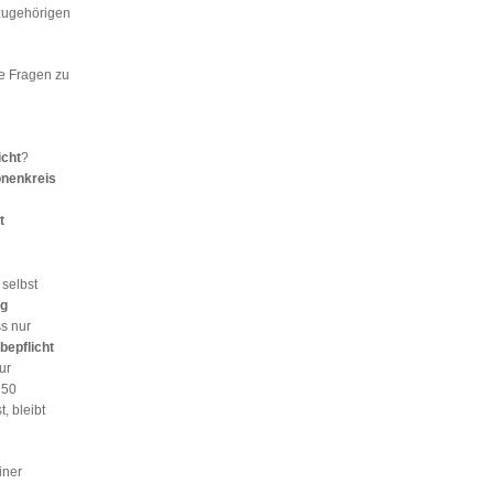
ugehörigen
e Fragen zu
cht
?
nenkreis
t
selbst
g
ss nur
epflicht
ur
 50
, bleibt
iner