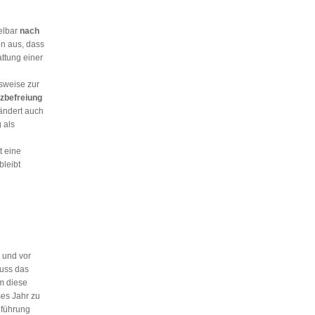
elbar
nach
n aus, dass
ttung einer
sweise zur
zbefreiung
ändert auch
 als
t eine
bleibt
l und vor
muss das
m diese
es Jahr zu
nführung