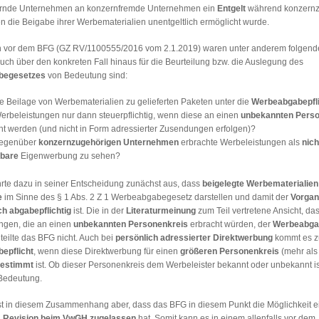
ernde Unternehmen an konzernfremde Unternehmen ein
Entgelt
während konzernz
 die Beigabe ihrer Werbematerialien unentgeltlich ermöglicht wurde.
n vor dem BFG (GZ RV/1100555/2016 vom 2.1.2019) waren unter anderem folgend
auch über den konkreten Fall hinaus für die Beurteilung bzw. die Auslegung des
begesetzes
von Bedeutung sind:
die Beilage von Werbematerialien zu gelieferten Paketen unter die
Werbeabgabepfli
erbeleistungen nur dann steuerpflichtig, wenn diese an einen
unbekannten Perso
ht werden (und nicht in Form adressierter Zusendungen erfolgen)?
gegenüber
konzernzugehörigen Unternehmen
erbrachte Werbeleistungen als
nich
rbare
Eigenwerbung zu sehen?
rte dazu in seiner Entscheidung zunächst aus, dass
beigelegte Werbematerialien
e
im Sinne des § 1 Abs. 2 Z 1 Werbeabgabegesetz darstellen und damit der
Vorgan
ch abgabepflichtig
ist. Die in der
Literaturmeinung
zum Teil vertretene Ansicht, da
ngen, die an einen
unbekannten Personenkreis
erbracht würden, der
Werbeabgab
 teilte das BFG nicht. Auch bei
persönlich adressierter Direktwerbung
kommt es z
epflicht
, wenn diese Direktwerbung für einen
größeren Personenkreis
(mehr als
estimmt
ist. Ob dieser Personenkreis dem Werbeleister bekannt oder unbekannt ist
Bedeutung.
st in diesem Zusammenhang aber, dass das BFG in diesem Punkt die Möglichkeit e
n
Revision beim VwGH zugelassen
hat. Somit kann es in einem allenfalls vor dem