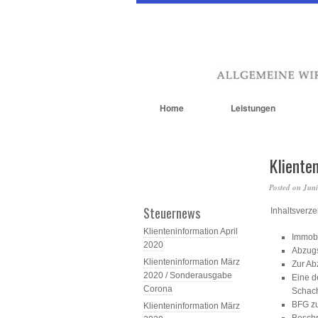
Home
Leistungen
Kliente
Posted on
Juni
Steuernews
Inhaltsverze
Klienteninformation April
Immobi
2020
Abzugs
Klienteninformation März
Zur Ab
2020 / Sonderausgabe
Eine d
Corona
Schach
BFG zu
Klienteninformation März