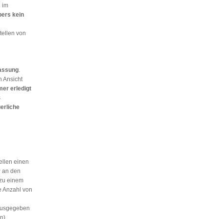
n im
bers kein
tellen von
assung
.
h Ansicht
mer erledigt
s
erliche
ellen einen
r
an den
 zu einem
e Anzahl von
usgegeben
n)