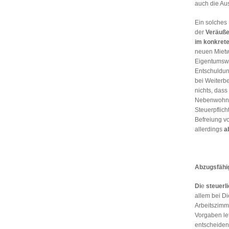
auch die Au
Ein solches 
der
Veräuß
im konkrete
neuen Miet
Eigentums
Entschuldung
bei Weiterb
nichts, das
Nebenwohns
Steuerpflich
Befreiung vo
allerdings
a
Abzugsfähig
Di
e
steuerl
allem bei D
Arbeitszim
Vorgaben let
entscheiden