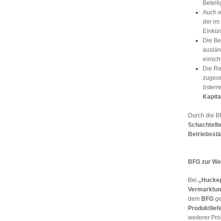
Beteil
Auch w
der im
Einkünf
Die Be
auslän
einsch
Die R
zugeo
österre
Kapita
Durch die B
Schachtelbe
Betriebsstä
BFG zur We
Bei
„Hucke
Vermarktun
dem
BFG
ge
Produktlief
weiterer Pr