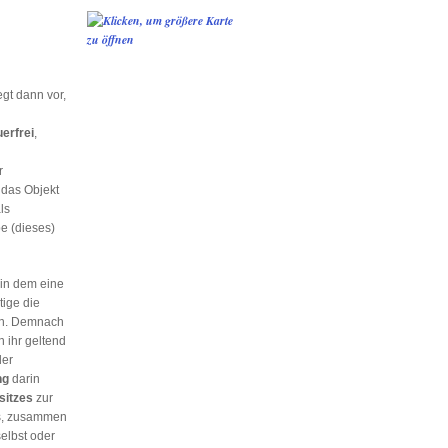
egt dann vor,
uerfrei
,
r
 das Objekt
ls
e (dieses)
in dem eine
ige die
en. Demnach
n ihr geltend
der
ng
darin
sitzes
zur
es, zusammen
elbst oder