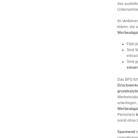
das auslief
Unternehmen
Im Verfahre
klären, die 
Werbeabga
Fällt 
Sind W
erbrac
Sind 
steue
Das BFG füh
Druckwerk
grundsätzli
Werbeleistu
unterliegen,
Werbeabgab
Personen)
b
somit ohne 
Spannend
i
ordentliche