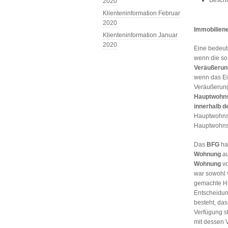
Beschr
2020
Klienteninformation Februar
2020
Immobilien
Klienteninformation Januar
2020
Eine bedeu
wenn die s
Veräußerun
wenn das Ei
Veräußerun
Hauptwohns
innerhalb d
Hauptwohnsi
Hauptwohnsi
Das
BFG
ha
Wohnung
au
Wohnung
vo
war sowohl 
gemachte Ha
Entscheidun
besteht, da
Verfügung s
mit dessen 