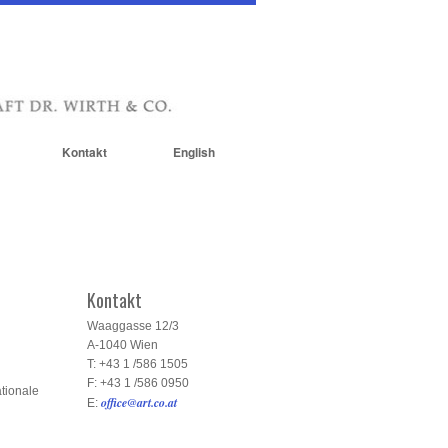
Kontakt
English
Kontakt
Waaggasse 12/3
A-1040 Wien
T: +43 1 /586 1505
F: +43 1 /586 0950
tionale
office@art.co.at
E: