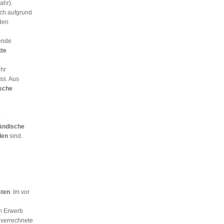
ahr).
ich aufgrund
den
ende
tte
ihr
ss. Aus
sche
e
ändische
den
sind.
sten
. Im vor
m Erwerb
 verrechnete