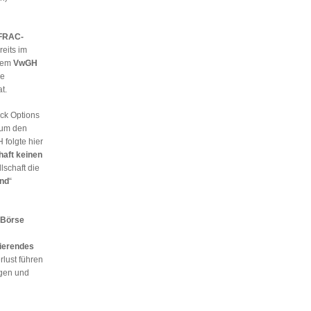
FRAC-
eits im
 dem
VwGH
se
t.
ck Options
 um den
folgte hier
aft keinen
lschaft die
and
“
 Börse
vierendes
lust führen
igen und