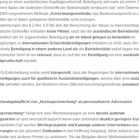
igung an einer ausländischen Kapitalgesellschaft, Beteiligung seit mehr als einem J
enn Italien die laufenden Einkünfte der Betriebsstätte besteuern darf, wird Österre
 DBA vorgesehenen Methode (
Anrechnungsmethode
) das Besteuerungsrecht an 
ten der in Italien gelegenen Betriebstätte nicht entzogen.
stimmungen des § 2 Abs. 8 EStG (bei der Berechnung der Steuer zu berücksichtig
dische Einkünfte) enthalten
keine Fiktion
, nach der die
ausländische Betriebsstä
ließlich der ihr zugeordneten Beteiligung
als im Inland gelegen zu behandeln
ist.
egelungen zu
internationalen Schachtelbeteiligungen
erfordern es nicht, dass die 
rdnete
Beteiligung in einem anderen Land
als
die
Betriebsstätte
selbst liegen mu
ichischer Sicht ist nur
relevant
, dass es sich bei der
Beteiligung
um eine
ausländi
lgesellschaft
handelt.
FG-Entscheidung wurde somit
klargestellt
, dass die Regelungen für
international
teiligungen auch für qualifizierte Auslandsbeteiligungen
, welche über eine
ausl
tte
gehalten werden, bei Bestehen eines DBA mit Anrechnungsmethode
anzuwen
rbeabgabepflicht von „Huckepackwerbung“ an personalisierte Adressaten
packwerbung“
hängt sich eine Werbekampagne an eine
bereits laufende
gsaktion
an und verursacht dadurch keine oder zumindest
deutlich geringere Ko
landeten Fall wurden
Werbeprospekte und Kataloge anderer Unternehmen
den
erungen
an die (privaten)
Endkunden
in der Hoffnung beigelegt, diese dadurch zu
odukte von anderen Firmen zu animieren. Für die Beigabe dieser Werbematerialien