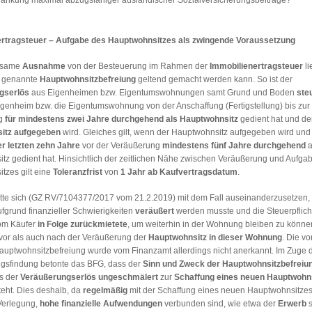
änkung maximal abzugsfähiger ausländischer Sozialversicherungsbeiträge?
ertragsteuer – Aufgabe des Hauptwohnsitzes als zwingende Voraussetzung
tsame
Ausnahme
von der Besteuerung im Rahmen der
Immobilienertragsteuer
li
o genannte
Hauptwohnsitzbefreiung
geltend gemacht werden kann. So ist der
gserlös
aus Eigenheimen bzw. Eigentumswohnungen samt Grund und Boden
ste
genheim bzw. die Eigentumswohnung von der Anschaffung (Fertigstellung) bis zur
g
für mindestens zwei Jahre durchgehend als Hauptwohnsitz
gedient hat und de
itz aufgegeben
wird. Gleiches gilt, wenn der Hauptwohnsitz aufgegeben wird und
er letzten zehn Jahre
vor der Veräußerung
mindestens fünf Jahre durchgehend
a
tz gedient hat. Hinsichtlich der zeitlichen Nähe zwischen Veräußerung und Aufgab
tzes gilt eine
Toleranzfrist
von
1 Jahr ab Kaufvertragsdatum
.
tte sich (GZ RV/7104377/2017 vom 21.2.2019) mit dem Fall auseinanderzusetzen, 
fgrund finanzieller Schwierigkeiten
veräußert
werden musste und die Steuerpflicht
m Käufer
in Folge zurückmietete
, um weiterhin in der Wohnung bleiben zu könn
vor als auch nach der Veräußerung der
Hauptwohnsitz in dieser Wohnung
. Die vo
uptwohnsitzbefreiung wurde vom Finanzamt allerdings nicht anerkannt. Im Zuge 
gsfindung betonte das BFG, dass der
Sinn und Zweck der Hauptwohnsitzbefreiu
ss der
Veräußerungserlös
ungeschmälert
zur
Schaffung eines neuen Hauptwohn
teht. Dies deshalb, da
regelmäßig
mit der Schaffung eines neuen Hauptwohnsitz
Verlegung,
hohe finanzielle Aufwendungen
verbunden sind, wie etwa der
Erwerb
s