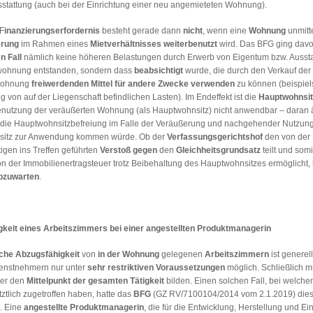
sstattung (auch bei der Einrichtung einer neu angemieteten Wohnung).
F
inanzierungserfordernis
besteht gerade dann
nicht
, wenn eine
Wohnung
unmitt
erung
im Rahmen eines
Mietverhältnisses weiterbenutzt
wird. Das BFG ging davo
n Fall
nämlich keine höheren Belastungen durch Erwerb von Eigentum bzw. Aussta
wohnung entstanden, sondern dass
beabsichtigt
wurde, die durch den Verkauf der
wohnung
freiwerdenden Mittel für andere Zwecke verwenden
zu können (beispiel
 von auf der Liegenschaft befindlichen Lasten). Im Endeffekt ist die
Hauptwohnsit
enutzung der veräußerten Wohnung (als Hauptwohnsitz) nicht anwendbar – daran 
s die Hauptwohnsitzbefreiung im Falle der Veräußerung und nachgehender Nutzung
itz zur Anwendung kommen würde. Ob der
Verfassungsgerichtshof
den von der
tigen ins Treffen geführten
Verstoß
gegen
den
Gleichheitsgrundsatz
teilt und somi
n der Immobilienertragsteuer trotz Beibehaltung des Hauptwohnsitzes ermöglicht, 
bzuwarten
.
keit eines Arbeitszimmers bei einer angestellten Produktmanagerin
iche Abzugsfähigkeit
von
in der Wohnung
gelegenen
Arbeitszimmern
ist generel
ienstnehmern nur unter
sehr restriktiven Voraussetzungen
möglich. Schließlich 
mer den
Mittelpunkt der gesamten Tätigkeit
bilden. Einen solchen Fall, bei welche
ztlich zugetroffen haben, hatte das
BFG
(GZ RV/7100104/2014 vom 2.1.2019) dies
. Eine
angestellte Produktmanagerin
, die für die Entwicklung, Herstellung und Ei