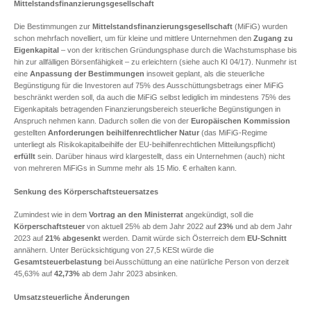
Mittelstandsfinanzierungsgesellschaft
Die Bestimmungen zur
Mittelstandsfinanzierungsgesellschaft
(MiFiG) wurden
schon mehrfach novelliert, um für kleine und mittlere Unternehmen den
Zugang zu
Eigenkapital
– von der kritischen Gründungsphase durch die Wachstumsphase bis
hin zur allfälligen Börsenfähigkeit – zu erleichtern (siehe auch KI 04/17). Nunmehr ist
eine
Anpassung der Bestimmungen
insoweit geplant, als die steuerliche
Begünstigung für die Investoren auf 75% des Ausschüttungsbetrags einer MiFiG
beschränkt werden soll, da auch die MiFiG selbst lediglich im mindestens 75% des
Eigenkapitals betragenden Finanzierungsbereich steuerliche Begünstigungen in
Anspruch nehmen kann. Dadurch sollen die von der
Europäischen Kommission
gestellten
Anforderungen
beihilfenrechtlicher Natur
(das MiFiG-Regime
unterliegt als Risikokapitalbeihilfe der EU-beihilfenrechtlichen Mitteilungspflicht)
erfüllt
sein. Darüber hinaus wird klargestellt, dass ein Unternehmen (auch) nicht
von mehreren MiFiGs in Summe mehr als 15 Mio. € erhalten kann.
Senkung des Körperschaftsteuersatzes
Zumindest wie in dem
Vortrag an den Ministerrat
angekündigt, soll die
Körperschaftsteuer
von aktuell 25% ab dem Jahr 2022 auf
23%
und ab dem Jahr
2023 auf
21% abgesenkt
werden. Damit würde sich Österreich dem
EU-Schnitt
annähern. Unter Berücksichtigung von 27,5 KESt würde die
Gesamtsteuerbelastung
bei Ausschüttung an eine natürliche Person von derzeit
45,63% auf
42,73%
ab dem Jahr 2023 absinken.
Umsatzsteuerliche Änderungen