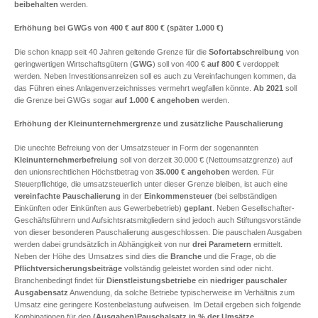
beibehalten
werden.
Erhöhung bei GWGs von 400 € auf 800 € (später 1.000 €)
Die schon knapp seit 40 Jahren geltende Grenze für die
Sofortabschreibung
von
geringwertigen Wirtschaftsgütern (
GWG
) soll von 400 €
auf 800 €
verdoppelt
werden. Neben Investitionsanreizen soll es auch zu Vereinfachungen kommen, da
das Führen eines Anlagenverzeichnisses vermehrt wegfallen könnte.
Ab 2021
soll
die Grenze bei GWGs sogar
auf 1.000 € angehoben
werden.
Erhöhung der Kleinunternehmergrenze und zusätzliche Pauschalierung
Die unechte Befreiung von der Umsatzsteuer in Form der sogenannten
Kleinunternehmerbefreiung
soll von derzeit 30.000 € (Nettoumsatzgrenze) auf
den unionsrechtlichen Höchstbetrag von
35.000 €
angehoben
werden. Für
Steuerpflichtige, die umsatzsteuerlich unter dieser Grenze bleiben, ist auch eine
vereinfachte Pauschalierung
in der
Einkommensteuer
(bei selbständigen
Einkünften oder Einkünften aus Gewerbebetrieb)
geplant
. Neben Gesellschafter-
Geschäftsführern und Aufsichtsratsmitgliedern sind jedoch auch Stiftungsvorstände
von dieser besonderen Pauschalierung ausgeschlossen. Die pauschalen Ausgaben
werden dabei grundsätzlich in Abhängigkeit von nur
drei Parametern
ermittelt.
Neben der Höhe des Umsatzes sind dies die
Branche
und die Frage, ob die
Pflichtversicherungsbeiträge
vollständig geleistet worden sind oder nicht.
Branchenbedingt findet für
Dienstleistungsbetriebe
ein
niedriger pauschaler
Ausgabensatz
Anwendung, da solche Betriebe typischerweise im Verhältnis zum
Umsatz eine geringere Kostenbelastung aufweisen. Im Detail ergeben sich folgende
Kombinationen für den
(Ausgaben)Pauschalsatz in % der Umsätze
.