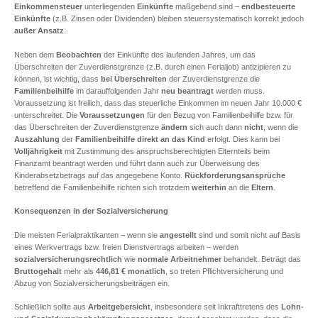
Einkommensteuer
unterliegenden
Einkünfte
maßgebend sind –
endbesteuerte
Einkünfte
(z.B. Zinsen oder Dividenden) bleiben steuersystematisch korrekt jedoch
außer Ansatz
.
Neben dem
Beobachten
der Einkünfte des laufenden Jahres, um das
Überschreiten der Zuverdienstgrenze (z.B. durch einen Ferialjob) antizipieren zu
können, ist wichtig, dass
bei Überschreiten
der Zuverdienstgrenze die
Familienbeihilfe
im darauffolgenden Jahr
neu beantragt
werden muss.
Voraussetzung ist freilich, dass das steuerliche Einkommen im neuen Jahr 10.000 €
unterschreitet. Die
Voraussetzungen
für den Bezug von Familienbeihilfe bzw. für
das Überschreiten der Zuverdienstgrenze
ändern
sich auch dann
nicht
, wenn die
Auszahlung
der
Familienbeihilfe direkt an das Kind
erfolgt. Dies kann bei
Volljährigkeit
mit Zustimmung des anspruchsberechtigten Elternteils beim
Finanzamt beantragt werden und führt dann auch zur Überweisung des
Kinderabsetzbetrags auf das angegebene Konto.
Rückforderungsansprüche
betreffend die Familienbeihilfe richten sich trotzdem
weiterhin
an die
Eltern
.
Konsequenzen in der Sozialversicherung
Die meisten Ferialpraktikanten – wenn sie
angestellt
sind und somit nicht auf Basis
eines Werkvertrags bzw. freien Dienstvertrags arbeiten – werden
sozialversicherungsrechtlich
wie
normale Arbeitnehmer
behandelt. Beträgt das
Bruttogehalt
mehr als
446,81 € monatlich
, so treten Pflichtversicherung und
Abzug von Sozialversicherungsbeiträgen ein.
Schließlich sollte aus
Arbeitgebersicht
, insbesondere seit Inkrafttretens des
Lohn-