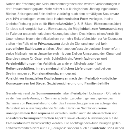
Neben der Erhöhung der Kleinunternehmergrenze sind weitere Veränderungen in
der Umsatzsteuer geplant. Nicht zuletzt aus ökologischen Überlegungen sollen
Bücher, Zeitungen und Zeitschriften zukünftig auch dem ermäßigten
Steuersatz
von 10%
unterliegen, wenn diese in
elektronischer Form
vorliegen. In eine
ähnliche Richtung geht es für
Elektrofahrräder
(z.B. E-Bikes, Elektromotorräder) –
für diese soll, vergleichbar zu Elektroautos, die
Möglichkeit zum Vorsteuerabzug
im Falle der unternehmerischen Nutzung bestehen. Dies könnte einen Anreiz für
Unternehmen bieten, den Mitarbeitern vermehrt Elektrofahrräder zur Verfügung zu
stellen – im Falle einer
Privatnutzung
durch die Dienstnehmer soll
kein
steuerlicher Sachbezug
anfallen. Überhaupt umfasst die geplante Steuerreform
einige Maßnahmen im Umweltbereich mit dem Ziel der Umsetzung der Klima- und
Energiestrategie für Österreich. Schließlich sind
Vereinfachungen und
Vereinheitlichungen
(im Verhältnis zu anderen Mitgliedstaaten) bei
Reihengeschäften
,
innergemeinschaftlichen Lieferungen
und bei den
Bestimmungen zu
Konsignationslagern
geplant.
Vorsicht vor finanziellen Kopfschmerzen nach dem Ferialjob – mögliche
Konsequenzen bei Steuer, Sozialversicherung und Familienbeihilfe
Gerade während der
Sommermonate
haben
Ferialjobs
Hochsaison. Oftmals ist
es der finanzielle Anreiz, im Sommer arbeiten zu gehen; genauso gelten das
Sammeln von
Praxiserfahrung
oder das Hineinschnuppern in ein aufregendes
Berufsfeld als ausschlaggebende Gründe. Damit (im Nachhinein)
keine
unangenehmen Konsequenzen
eintreten, sollten auch die
steuerlichen
und
sozialversicherungsrechtlichen
Aspekte sowie etwaige Auswirkungen auf die
Familienbeihilfe
berücksichtigt werden. Die nachfolgenden Ausführungen gelten
selbstverständlich nicht nur für „Ferialjobs“ sondern auch für
laufende Jobs
neben