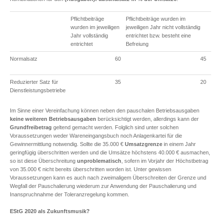
Pflichtbeiträge
Pflichtbeiträge wurden im
wurden im jeweiligen
jeweiligen Jahr nicht vollständig
Jahr vollständig
entrichtet bzw. besteht eine
entrichtet
Befreiung
Normalsatz
60
45
Reduzierter Satz für
35
20
Dienstleistungsbetriebe
Im Sinne einer Vereinfachung können neben den pauschalen Betriebsausgaben
keine weiteren Betriebsausgaben
berücksichtigt werden, allerdings kann der
Grundfreibetrag
geltend gemacht werden. Folglich sind unter solchen
Voraussetzungen weder Wareneingangsbuch noch Anlagenkartei für die
Gewinnermittlung notwendig. Sollte die 35.000 €
Umsatzgrenze
in einem Jahr
geringfügig überschritten werden und die Umsätze höchstens 40.000 € ausmachen,
so ist diese Überschreitung
unproblematisch
, sofern im Vorjahr der Höchstbetrag
von 35.000 € nicht bereits überschritten worden ist. Unter gewissen
Voraussetzungen kann es auch nach zweimaligem Überschreiten der Grenze und
Wegfall der Pauschalierung wiederum zur Anwendung der Pauschalierung und
Inanspruchnahme der Toleranzregelung kommen.
EStG 2020 als Zukunftsmusik?