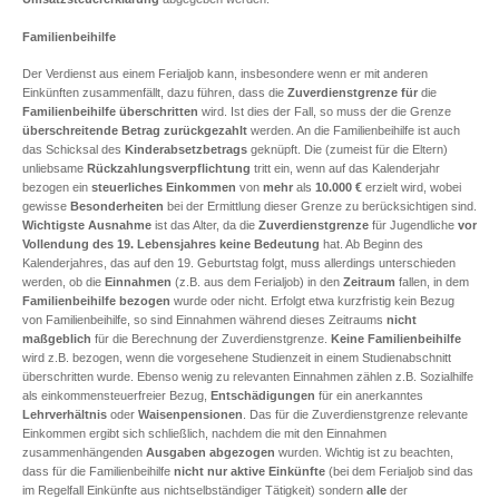
Familienbeihilfe
Der Verdienst aus einem Ferialjob kann, insbesondere wenn er mit anderen
Einkünften zusammenfällt, dazu führen, dass die
Zuverdienstgrenze
für
die
Familienbeihilfe
überschritten
wird. Ist dies der Fall, so muss der die Grenze
überschreitende Betrag
zurückgezahlt
werden. An die Familienbeihilfe ist auch
das Schicksal des
Kinderabsetzbetrags
geknüpft. Die (zumeist für die Eltern)
unliebsame
Rückzahlungsverpflichtung
tritt ein, wenn auf das Kalenderjahr
bezogen ein
steuerliches Einkommen
von
mehr
als
10.000 €
erzielt wird, wobei
gewisse
Besonderheiten
bei der Ermittlung dieser Grenze zu berücksichtigen sind.
Wichtigste Ausnahme
ist das Alter, da die
Zuverdienstgrenze
für Jugendliche
vor
Vollendung des 19. Lebensjahres keine Bedeutung
hat. Ab Beginn des
Kalenderjahres, das auf den 19. Geburtstag folgt, muss allerdings unterschieden
werden, ob die
Einnahmen
(z.B. aus dem Ferialjob) in den
Zeitraum
fallen, in dem
Familienbeihilfe bezogen
wurde oder nicht. Erfolgt etwa kurzfristig kein Bezug
von Familienbeihilfe, so sind Einnahmen während dieses Zeitraums
nicht
maßgeblich
für die Berechnung der Zuverdienstgrenze.
Keine Familienbeihilfe
wird z.B. bezogen, wenn die vorgesehene Studienzeit in einem Studienabschnitt
überschritten wurde. Ebenso wenig zu relevanten Einnahmen zählen z.B. Sozialhilfe
als einkommensteuerfreier Bezug,
Entschädigungen
für ein anerkanntes
Lehrverhältnis
oder
Waisenpensionen
. Das für die Zuverdienstgrenze relevante
Einkommen ergibt sich schließlich, nachdem die mit den Einnahmen
zusammenhängenden
Ausgaben
abgezogen
wurden. Wichtig ist zu beachten,
dass für die Familienbeihilfe
nicht nur aktive Einkünfte
(bei dem Ferialjob sind das
im Regelfall Einkünfte aus nichtselbständiger Tätigkeit) sondern
alle
der