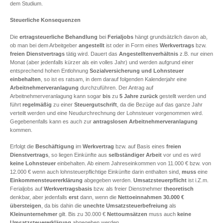
dem Studium.
Steuerliche Konsequenzen
Die
ertragsteuerliche Behandlung
bei
Ferialjobs
hängt grundsätzlich davon ab,
ob man bei dem Arbeitgeber
angestellt
ist oder in Form eines
Werkvertrags
bzw.
freien Dienstvertrags
tätig wird. Dauert das
Angestelltenverhältnis
z.B. nur einen
Monat (aber jedenfalls kürzer als ein volles Jahr) und werden aufgrund einer
entsprechend hohen Entlohnung
Sozialversicherung und Lohnsteuer
einbehalten
, so ist es ratsam, in dem darauf folgenden Kalenderjahr eine
Arbeitnehmerveranlagung
durchzuführen. Der Antrag auf
Arbeitnehmerveranlagung kann sogar
bis
zu
5 Jahre
zurück
gestellt werden und
führt
regelmäßig
zu einer
Steuergutschrift
, da die Bezüge auf das ganze Jahr
verteilt werden und eine Neudurchrechnung der Lohnsteuer vorgenommen wird.
Gegebenenfalls kann es auch zur
antragslosen Arbeitnehmerveranlagung
kommen.
Erfolgt die
Beschäftigung
im
Werkvertrag
bzw. auf Basis eines
freien
Dienstvertrags
, so liegen Einkünfte aus
selbständiger Arbeit
vor und es wird
keine Lohnsteuer
einbehalten. Ab einem Jahreseinkommen von 11.000 € bzw. von
12.000 € wenn auch lohnsteuerpflichtige Einkünfte darin enthalten sind,
muss
eine
Einkommensteuererklärung
abgegeben werden.
Umsatzsteuerpflicht
ist i.Z.m.
Ferialjobs auf
Werkvertragsbasis
bzw. als freier Dienstnehmer
theoretisch
denkbar, aber jedenfalls
erst
dann, wenn die
Nettoeinnahmen 30.000 €
übersteigen
, da bis dahin die
unechte Umsatzsteuerbefreiung
als
Kleinunternehmer
gilt. Bis zu 30.000 €
Nettoumsätzen
muss auch
keine
Umsatzsteuererklärung
abgegeben werden.