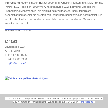
Impressum:
Medieninhaber, Herausgeber und Verleger: Klienten-Info, Klier, Krenn &
Partner KG, Redaktion: 1030 Wien, Jacquingasse 51/2. Richtung: unpolitische,
unabhängige Monatsschrift, die sich mit dem Wirtschafts- und Steuerrecht
beschäftigt und speziell für Klienten von Steuerberatungskanzleien bestimmt ist. Die
veröffentlichten Beiträge sind urheberrechtlich geschützt und ohne Gewähr. ©
www.klienten-info.at
Comments are closed.
Kontakt
Waaggasse 12/3
A-1040 Wien
T: +43 1 /586 1505
F: +43 1 /586 0950
office@art.co.at
E:
© 2013 A.R.T. - Allgemeine Wirtschaftstreuhand- & Beratungsgesellschaft - Dr. Wirth &
Co. Kommandit-Partnerschaft - Waaggasse 12, 1040 Wien -
Impressum