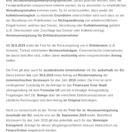
und Sozialdumpingbekämpfungsgesetzes
, darauf geachtet werden, dass die
Ferialpraktikanten entsprechend entlohnt werden, da es ansonsten zu empfindlichen
Verwaltungsstrafen
kommen kann. Es ist sicherzustellen, dass weder der
kollektivvertraglich
zu leistende
Grundlohn
unterschritten wird noch dass es bei
der Bezahlung von Praktikanten zur
Nichtgewährung
von arbeitsrechtlichem
Entgelt kommt, welches laut Gesetz, Verordnung oder
Kollektivvertrag
gebührt
(z.B. Überstunden oder Zuschläge laut Gesetz oder Kollektivvertrag).
Vorsteuervergütung für Drittlandsunternehmer
Mit
30.6.2019
endet die Frist für die Rückvergütung von in
Drittländern
(z.B.
Schweiz, Türkei) entrichteten
Vorsteuerbeträgen
. Österreichische Unternehmen,
die davon betroffen sind, sollten daher
rechtzeitig
einen entsprechenden
Antrag
stellen.
Die Frist gilt aber auch für
ausländische Unternehmer
mit Sitz
außerhalb
der
EU
.
Diese können
bis
zum
30.6.2019
einen Antrag auf
Rückerstattung
der
österreichischen Vorsteuern
für das Jahr
2018
stellen. Die Frist ist nicht
verlängerbar! Zuständig für die Anträge ist das
Finanzamt Graz-Stadt
(Antragstellung mit dem
Formular U5
und bei erstmaliger Antragstellung
Fragebogen Verf 18).
Belege
über die entrichtete Einfuhrumsatzsteuer und
sämtliche Rechnungen sind dem Antrag
im Original
beizulegen.
Nicht zu verwechseln ist der Termin mit der
Frist
für
die
Vorsteuervergütung
innerhalb der EU
, welche erst am
30. September 2019
endet. Betreffend
Vorsteuern für das Jahr 2018 gilt das jedenfalls auch für das
Vereinigte
Königreich
. Anträge für dieses Vergütungsverfahren müssen elektronisch via
FinanzOnline
eingebracht werden.