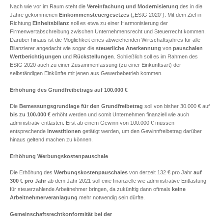
Nach wie vor im Raum steht die
Vereinfachung und Modernisierung
des in die
Jahre gekommenen
Einkommensteuergesetzes
(„EStG 2020“). Mit dem Ziel in
Richtung
Einheitsbilanz
soll es etwa zu einer Harmonisierung der
Firmenwertabschreibung zwischen Unternehmensrecht und Steuerrecht kommen.
Darüber hinaus ist die Möglichkeit eines abweichenden Wirtschaftsjahres für alle
Bilanzierer angedacht wie sogar die
steuerliche Anerkennung
von
pauschalen
Wertberichtigungen
und
Rückstellungen
. Schließlich soll es im Rahmen des
EStG 2020 auch zu einer Zusammenfassung (zu einer Einkunftsart) der
selbständigen Einkünfte mit jenen aus Gewerbebetrieb kommen.
Erhöhung des Grundfreibetrags auf 100.000 €
Die
Bemessungsgrundlage für den Grundfreibetrag
soll von bisher 30.000 € auf
bis zu 100.000 €
erhöht werden und somit Unternehmen finanziell wie auch
administrativ entlasten. Erst ab einem Gewinn von 100.000 € müssen
entsprechende
Investitionen
getätigt werden, um den Gewinnfreibetrag darüber
hinaus geltend machen zu können.
Erhöhung Werbungskostenpauschale
Die Erhöhung des
Werbungskostenpauschales
von derzeit 132 € pro Jahr
auf
300 € pro Jahr
ab dem Jahr 2021 soll eine finanzielle wie administrative Entlastung
für steuerzahlende Arbeitnehmer bringen, da zukünftig dann oftmals
keine
Arbeitnehmerveranlagung
mehr notwendig sein dürfte.
Gemeinschaftsrechtkonformität bei der