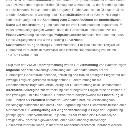
als sozialversicherungsrechtlicher Dienstgeber anzusehen, da der Beschäftigende
nur die ihm vom Überlassenden übertragenen Rechte aus diesem Dienstverhältnis
ausübt.
Anders
ist es allerdings beim
Geschäftsführer
einer GmbH. Hier ergibt
sich bereits aufgrund der
Bestellung zum Geschäftsführer
ein
unmittelbares
Recht auf Arbeitsleistung
und nicht nur ein vom Überlassenden abgeleitetes. Es
muss davon ausgegangen werden, dass die Gebietskrankenkassen bzw. die
Finanzverwaltung
die bisherige
Prüfpraxis
ändern
und das Risiko besteht, dass
für die Vergangenheit und auch zukünftig
zusätzliche
Sozialversicherungsbeiträge
zu entrichten sind. Für jede einzelne Tätigkeit als
Geschäftsführer droht im Maximalfall eine jährliche Nachbelastung von bis zu
15.376 € (Werte 2018).
Folgt man der
VwGH-Rechtsprechung
wären zur
Vermeidung
von Säumnisfolgen
folgende Schritte
notwendig: Anmeldung des Geschäftsführers bei der
zuständigen Gebietskrankenkasse, Ermittlung des fiktiven anteiligen Entgelts für die
jeweilige Tätigkeit, getrennte Beitragsabfuhr, Rückerstattung für die
Dienstnehmerbeiträge und Versteuerung der Rückerstattung beim Dienstnehmer.
Alternative Strategien
zur Vermeidung dieser negativen Folgen müssen immer auf
den jeweiligen Einzelfall abstellen. Denkbar wäre beispielsweise die
Einsetzung
in
eine Funktion als
Prokurist
anstatt als Geschäftsführer, die Vermeidung von
Weisungsgebundenheit und damit keine Begründung eines Dienstverhältnisses oder
Maßnahmen zur
Verringerung der Abgabenbelastung
in Folge der Begründung
geringfügiger Dienstverhältnisse. In jedem Fall soll zeitnah eine Risikoanalyse
erfolgen bzw. historisch gewachsene, aber nicht unbedingt notwendige
Geschäftsführerfunktionen, in mehreren Konzernunternehmen überdacht werden.