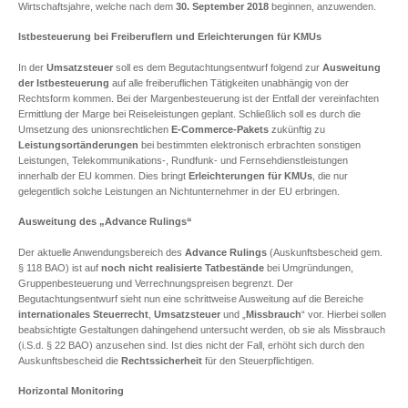
Wirtschaftsjahre, welche nach dem
30. September 2018
beginnen, anzuwenden.
Istbesteuerung bei Freiberuflern und Erleichterungen für KMUs
In der
Umsatzsteuer
soll es dem Begutachtungsentwurf folgend zur
Ausweitung
der Istbesteuerung
auf alle freiberuflichen Tätigkeiten unabhängig von der
Rechtsform kommen. Bei der Margenbesteuerung ist der Entfall der vereinfachten
Ermittlung der Marge bei Reiseleistungen geplant. Schließlich soll es durch die
Umsetzung des unionsrechtlichen
E-Commerce-Pakets
zukünftig zu
Leistungsortänderungen
bei bestimmten elektronisch erbrachten sonstigen
Leistungen, Telekommunikations-, Rundfunk- und Fernsehdienstleistungen
innerhalb der EU kommen. Dies bringt
Erleichterungen für KMUs
, die nur
gelegentlich solche Leistungen an Nichtunternehmer in der EU erbringen.
Ausweitung des „Advance Rulings“
Der aktuelle Anwendungsbereich des
Advance Rulings
(Auskunftsbescheid gem.
§ 118 BAO) ist auf
noch nicht realisierte Tatbestände
bei Umgründungen,
Gruppenbesteuerung und Verrechnungspreisen begrenzt. Der
Begutachtungsentwurf sieht nun eine schrittweise Ausweitung auf die Bereiche
internationales Steuerrecht
,
Umsatzsteuer
und „
Missbrauch
“ vor. Hierbei sollen
beabsichtigte Gestaltungen dahingehend untersucht werden, ob sie als Missbrauch
(i.S.d. § 22 BAO) anzusehen sind. Ist dies nicht der Fall, erhöht sich durch den
Auskunftsbescheid die
Rechtssicherheit
für den Steuerpflichtigen.
Horizontal Monitoring