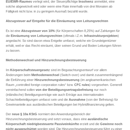
EU/EWR-Raumes
verlegt wird, der Steuerpflichtige
Insolvenz
anmeldet, eine
solche abgewickelt wird oder wenn eine Rate innerhalb von drei Monaten ab
Fälligkeit nicht bzw. in zu geringem Ausmaß bezahlt wurde.
Abzugsteuer auf Entgelte für die Einräumung von Leitungsrechten
Es ist eine
Abzugsteuer von 10%
(für Körperschaften 8,25%) auf Zahlungen für
die
Einräumung von Leitungsrechten
(oftmals i.Z.m.
Infrastrukturprojekten
)
angedacht. So sind davon etwa Entgelte umfasst, welche ein Grundeigentümer
erhält, weil er das Recht einräumt, über seinen Grund und Boden Leitungen führen
zu lassen.
Methodenwechsel und Hinzurechnungsbesteuerung
Im
Körperschaftsteuergesetz
sind im Begutachtungsentwurf vor allem
Änderungen beim
Methodenwechsel
(Switch-over) und damit zusammenhängend
die Einführung einer
Hinzurechnungsbesteuerung
(im angloamerikanischen
Raum „controlled foreign corporation rules“ bzw.
CFC rules
) vorgesehen. Generell
vereinfachend sollen
von der Beteiligungsertragsbefreiung
nur noch
(inländische) Beteiligungserträge wie auch Erträge aus internationalen
Schachtelbeteiligungen umfasst sein und die
Ausnahme
(von der Befreiung) für
Gewinnanteile aus ausländischen Beteiligungen bei Hybridfinanzierung gelten.
Der
neue § 10a KStG
normiert den Anwendungsbereich der
Hinzurechnungsbesteuerung und setzt voraus, dass eine
ausländische
Körperschaft
niedrigbesteuerte
Passiveinkünfte
erzielt und die
Gewinne
noch
nicht ausgeschüttet
worden sind. Die Hinzurechnungsbesteuerung führt zu einer