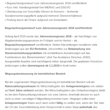
• Begutachtungsentwurf zum Jahressteuergesetz 2018 veröffentlicht
• Kurz-Info: Handlungsbedarf bei WiEReG und DSGVO
• Überlassung von Geschäfts-führern im Konzern – drohende
Sozialversicherungspflicht aufgrund mehrerer Dienstverhältnisse
• Prüfung durch die Finanz aufgrund von Kontodaten
Begutachtungsentwurf zum Jahressteuergesetz 2018 veröffentlicht
Anfang April 2018 wurde das
Jahressteuergesetz 2018
– als Nachfolger von
Abgabenänderungsgesetzen im Frühjahr und im Herbst – als
Begutachtungsentwurf
veröffentlicht. Neben Klarstellungen resultieren viele
Änderungen aus der
EU-Richtlinie
„Vorschriften zur
Bekämpfung von
Steuervermeidungspraktiken
mit unmittelbaren Auswirkungen auf das
Funktionieren des Binnenmarktes“ (Anti Tax Avoidance Directive, ATAD).
Ausgewählte Aspekte sind nachfolgend näher dargestellt. Die geplanten Gesetzes-
änderungen sollen
überwiegend
ab 1.1.2019
in Kraft treten.
Wegzugsbesteuerung im betrieblichen Bereich
Bei der sogenannten Wegzugsbesteuerung im betrieblichen Bereich soll der
Ratenzahlungszeitraum
für Wirtschaftsgüter des
Anlagevermögens
von sieben
auf
fünf Jahre verkürzt
werden. Bei Wirtschaftsgütern des Umlaufvermögens bleibt
es bei dem Ratenzahlungszeitraum von zwei Jahren, innerhalb dessen es auch
nicht zu einer vorzeitigen Fälligstellung kommen kann. Hingegen sollen beim
Anlagevermögen
Raten auch dann sofort
fällig
zu stellen sein, wenn der Sitz oder
der Ort der Geschäftsleitung einer Körperschaft in einen Staat
außerhalb
des