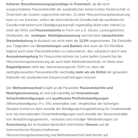
höheren Steuerbemessungsgrundlage in Österreich
, da die nicht
ausgeschütteten Passiveinkünfte der ausländischen beherrschten Körperschaft, in
Österreich als Gewinn zugerechnet werden. Zu einer Hinzurechnungsbesteuerung
kann es nur kommen, sofern die österreichische Gesellschaft die ausländische
Gesellschaft beherrscht (Beteiligungsausmaß regelmäßig direkt oder indirekt zu
mehr als 50%) und
Passiveinkünfte
in Form von u.A. Zinsen, Lizenzgebühren,
Dividenden, etc.
vorliegen
.
Niedrigbesteuerung
wird bei einer
tatsächlichen
Steuerbelastung
im Ausland von nicht mehr als
12,5%
angenommen. Die Einkünfte
aus Tätigkeiten von
Versicherungen und Banken
sind zwar der EU-Richtlinie
folgend auch unter Passiveinkünften zu subsumieren, dies soll jedoch durch eine
Ausnahmeregelung
für Finanzunternehmen ins Leere laufen (sowohl bei der
Hinzurechnungsbesteuerung als auch beim Methodenwechsel). Im Sinne einer
Bagatellgrenze
sieht das Jahressteuergesetz 2018 vor, dass die
niedrigbesteuerten Passiveinkünfte nachhaltig
mehr als ein Drittel
der gesamten
Einkünfte der ausländischen Körperschaft betragen müssen.
Der
Methodenwechsel
knüpft an die Parameter
Passiveinkünfte und
Niedrigbesteuerung
an und soll zukünftig auf
internationale
Schachtelbeteiligungen
und
qualifizierte Portfoliobeteiligungen
(Minimumbeteiligung i.H.v. 5%) anwendbar sein. Vergleichbar der bisherigen
Situation kommt es dann anstelle der Beteiligungsertragsbefreiung für Gewinnanteile
bzw. bei internationalen Schachtelbeteiligungen auch anstelle der Steuerneutralität
von Veräußerungsgewinnen, -verlusten und sonstiger Wertänderungen zur
Anrechnung
der im Ausland tatsächlich entrichteten
Steuern
auf die
österreichische Körperschaftsteuer.
Hinzurechnungsbesteuerung und Methodenwechsel sind bereits auf