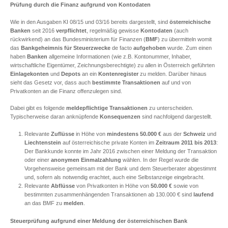
Prüfung durch die Finanz aufgrund von Kontodaten
Wie in den Ausgaben KI 08/15 und 03/16 bereits dargestellt, sind
österreichische
Banken
seit 2016
verpflichtet
, regelmäßig gewisse
Kontodaten
(auch
rückwirkend) an das Bundesministerium für Finanzen (
BMF
) zu übermitteln womit
das
Bankgeheimnis
für Steuerzwecke
de facto
aufgehoben
wurde. Zum einen
haben
Banken
allgemeine Informationen (wie z.B. Kontonummer, Inhaber,
wirtschaftliche Eigentümer, Zeichnungsberechtigte) zu allen in Österreich geführten
Einlagekonten
und
Depots
an ein
Kontenregister
zu melden. Darüber hinaus
sieht das Gesetz vor, dass auch
bestimmte Transaktionen
auf und von
Privatkonten an die Finanz offenzulegen sind.
Dabei gibt es folgende
meldepflichtige Transaktionen
zu unterscheiden.
Typischerweise daran anknüpfende
Konsequenzen
sind nachfolgend dargestellt.
Relevante
Zuflüsse
in Höhe von
mindestens 50.000 €
aus der
Schweiz
und
Liechtenstein
auf österreichische private Konten im
Zeitraum 2011 bis 2013
:
Der Bankkunde konnte im Jahr 2016 zwischen einer Meldung der Transaktion
oder einer
anonymen Einmalzahlung
wählen. In der Regel wurde die
Vorgehensweise gemeinsam mit der Bank und dem Steuerberater abgestimmt
und, sofern als notwendig erachtet, auch eine Selbstanzeige eingebracht.
Relevante
Abflüsse
von Privatkonten in Höhe von
50.000 €
sowie von
bestimmten zusammenhängenden Transaktionen ab 130.000 € sind
laufend
an das BMF zu
melden
.
Steuerprüfung aufgrund einer Meldung der österreichischen Bank