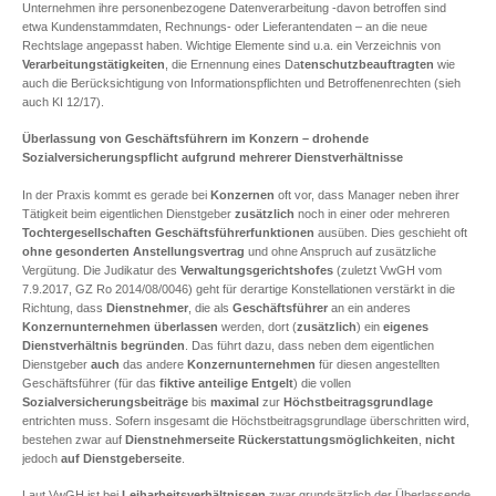
Unternehmen ihre personenbezogene Datenverarbeitung -davon betroffen sind
etwa Kundenstammdaten, Rechnungs- oder Lieferantendaten – an die neue
Rechtslage angepasst haben. Wichtige Elemente sind u.a. ein Verzeichnis von
Verarbeitungstätigkeiten
, die Ernennung eines Da
tenschutzbeauftragten
wie
auch die Berücksichtigung von Informationspflichten und Betroffenenrechten (sieh
auch KI 12/17).
Überlassung von Geschäftsführern im Konzern – drohende
Sozialversicherungspflicht aufgrund mehrerer Dienstverhältnisse
In der Praxis kommt es gerade bei
Konzernen
oft vor, dass Manager neben ihrer
Tätigkeit beim eigentlichen Dienstgeber
zusätzlich
noch in einer oder mehreren
Tochtergesellschaften
Geschäftsführerfunktionen
ausüben. Dies geschieht oft
ohne gesonderten Anstellungsvertrag
und ohne Anspruch auf zusätzliche
Vergütung. Die Judikatur des
Verwaltungsgerichtshofes
(zuletzt VwGH vom
7.9.2017, GZ Ro 2014/08/0046) geht für derartige Konstellationen verstärkt in die
Richtung, dass
Dienstnehmer
, die als
Geschäftsführer
an ein anderes
Konzernunternehmen
überlassen
werden, dort (
zusätzlich
) ein
eigenes
Dienstverhältnis
begründen
. Das führt dazu, dass neben dem eigentlichen
Dienstgeber
auch
das andere
Konzernunternehmen
für diesen angestellten
Geschäftsführer (für das
fiktive anteilige Entgelt
) die vollen
Sozialversicherungsbeiträge
bis
maximal
zur
Höchstbeitragsgrundlage
entrichten muss. Sofern insgesamt die Höchstbeitragsgrundlage überschritten wird,
bestehen zwar auf
Dienstnehmerseite
Rückerstattungsmöglichkeiten
,
nicht
jedoch
auf Dienstgeberseite
.
Laut VwGH ist bei
Leiharbeitsverhältnissen
zwar grundsätzlich der Überlassende