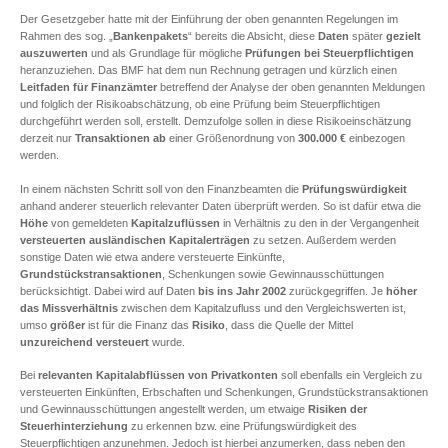
Der Gesetzgeber hatte mit der Einführung der oben genannten Regelungen im
Rahmen des sog. „
Bankenpakets
“ bereits die Absicht, diese
Daten
später
gezielt
auszuwerten
und als Grundlage für mögliche
Prüfungen bei Steuerpflichtigen
heranzuziehen. Das BMF hat dem nun Rechnung getragen und kürzlich einen
Leitfaden für Finanzämter
betreffend der Analyse der oben genannten Meldungen
und folglich der Risikoabschätzung, ob eine Prüfung beim Steuerpflichtigen
durchgeführt werden soll, erstellt. Demzufolge sollen in diese Risikoeinschätzung
derzeit nur
Transaktionen ab
einer Größenordnung von
300.000 €
einbezogen
werden.
In einem nächsten Schritt soll von den Finanzbeamten die
Prüfungswürdigkeit
anhand anderer steuerlich relevanter Daten überprüft werden. So ist dafür etwa die
Höhe
von gemeldeten
Kapitalzuflüssen
in Verhältnis zu den in der Vergangenheit
versteuerten
ausländischen Kapitalerträgen
zu setzen. Außerdem werden
sonstige Daten wie etwa andere versteuerte Einkünfte,
Grundstückstransaktionen
, Schenkungen sowie Gewinnausschüttungen
berücksichtigt. Dabei wird auf Daten
bis ins Jahr 2002
zurückgegriffen. Je
höher
das Missverhältnis
zwischen dem Kapitalzufluss und den Vergleichswerten ist,
umso
größer
ist für die Finanz das
Risiko
, dass die Quelle der Mittel
unzureichend versteuert
wurde.
Bei
relevanten Kapitalabflüssen von Privatkonten
soll ebenfalls ein Vergleich zu
versteuerten Einkünften, Erbschaften und Schenkungen, Grundstückstransaktionen
und Gewinnausschüttungen angestellt werden, um etwaige
Risiken der
Steuerhinterziehung
zu erkennen bzw. eine Prüfungswürdigkeit des
Steuerpflichtigen anzunehmen. Jedoch ist hierbei anzumerken, dass neben den