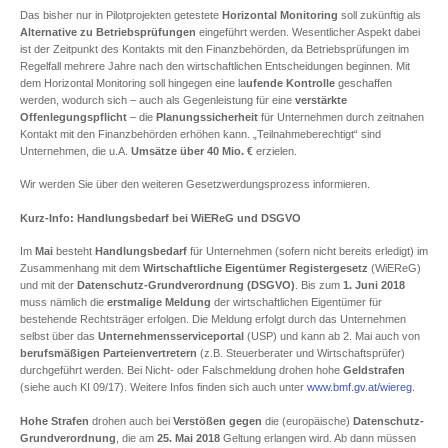
Das bisher nur in Pilotprojekten getestete
Horizontal Monitoring
soll zukünftig als
Alternative zu Betriebsprüfungen
eingeführt werden. Wesentlicher Aspekt dabei
ist der Zeitpunkt des Kontakts mit den Finanzbehörden, da Betriebsprüfungen im
Regelfall mehrere Jahre nach den wirtschaftlichen Entscheidungen beginnen. Mit
dem Horizontal Monitoring soll hingegen eine la
ufende Kontrolle
geschaffen
werden, wodurch sich – auch als Gegenleistung für eine
verstärkte
Offenlegungspflicht
– die
Planungssicherheit
für Unternehmen durch zeitnahen
Kontakt mit den Finanzbehörden erhöhen kann. „Teilnahmeberechtigt“ sind
Unternehmen, die u.A.
Umsätze über 40 Mio. €
erzielen.
Wir werden Sie über den weiteren Gesetzwerdungsprozess informieren.
Kurz-Info: Handlungsbedarf bei WiEReG und DSGVO
Im
Mai
besteht
Handlungsbedarf
für Unternehmen (sofern nicht bereits erledigt) im
Zusammenhang mit dem
Wirtschaftliche Eigentümer Registergesetz
(WiEReG)
und mit der
Datenschutz-Grundverordnung (DSGVO)
. Bis zum
1. Juni 2018
muss nämlich die
erstmalige Meldung
der wirtschaftlichen Eigentümer für
bestehende Rechtsträger erfolgen. Die Meldung erfolgt durch das Unternehmen
selbst über das
Unternehmensserviceportal
(USP) und kann ab 2. Mai auch von
berufsmäßigen Parteienvertretern
(z.B. Steuerberater und Wirtschaftsprüfer)
durchgeführt werden. Bei Nicht- oder Falschmeldung drohen hohe
Geldstrafen
(siehe auch KI 09/17). Weitere Infos finden sich auch unter
www.bmf.gv.at/wiereg
.
Hohe Strafen
drohen auch bei
Verstößen
gegen
die (europäische)
Datenschutz-
Grundverordnung
, die am
25. Mai 2018
Geltung erlangen wird. Ab dann müssen