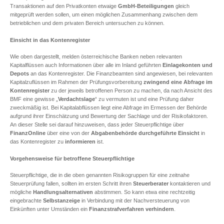
Transaktionen auf den Privatkonten etwaige
GmbH-Beteiligungen
gleich
mitgeprüft werden sollen, um einen möglichen Zusammenhang zwischen dem
betrieblichen und dem privaten Bereich untersuchen zu können.
Einsicht in das Kontenregister
Wie oben dargestellt, melden österreichische Banken neben relevanten
Kapitalflüssen auch Informationen über alle im Inland geführten
Einlagekonten und
Depots
an das Kontenregister. Die Finanzbeamten sind angewiesen, bei relevanten
Kapitalzuflüssen im Rahmen der Prüfungsvorbereitung
zwingend eine Abfrage im
Kontenregister
zu der jeweils betroffenen Person zu machen, da nach Ansicht des
BMF eine gewisse „
Verdachtslage
“ zu vermuten ist und eine Prüfung daher
zweckmäßig ist. Bei Kapitalabflüssen liegt eine Abfrage im Ermessen der Behörde
aufgrund ihrer Einschätzung und Bewertung der Sachlage und der Risikofaktoren.
An dieser Stelle sei darauf hinzuweisen, dass jeder Steuerpflichtige über
FinanzOnline
über eine von der
Abgabenbehörde
durchgeführte Einsicht
in
das Kontenregister zu
informieren
ist.
Vorgehensweise für betroffene Steuerpflichtige
Steuerpflichtige, die in die oben genannten Risikogruppen für eine zeitnahe
Steuerprüfung fallen, sollten im ersten Schritt ihren
Steuerberater
kontaktieren und
mögliche
Handlungsalternativen
abstimmen. So kann etwa eine rechtzeitig
eingebrachte
Selbstanzeige
in Verbindung mit der Nachversteuerung von
Einkünften unter Umständen ein
Finanzstrafverfahren verhindern
.