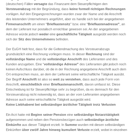
(deutschen) Fällen
versagte
das Finanzamt dem Steuerpflichtigen den
Vorsteuerabzug
mit der Begründung, dass
keine formell richtigen
Rechnungen
vorlägen. Auf den Eingangsrechnungen wurden zwar der Name und die Anschrift
des leistenden Unternehmers angeführt, aber es handle sich bei der angegebenen
Firmenanschrift
um einen “
Briefkastensitz
” bzw. eine “
Briefkastenadresse”
, an
dem der Lieferant nur postalisch erreichbar gewesen sei. An der angegebenen
Adresse würde jedoch
weder
eine
geschäftliche
Tätigkeit
ausgeübt werden noch
sich der
Sitz des Unternehmens
befinden.
Der EuGH hielt fest, dass für die Geltendmachung des Vorsteuerabzugs
grundsätzlich eine Rechnung vorliegen muss. In dieser
Rechnung
sind der
vollständige Name
und die
vollständige Anschrift
des Lieferanten und des
Kunden anzugeben. Eine “
vollständige Adresse”
des Lieferanten gibt jedoch noch
keinen Aufschluss darüber, ob die in der Rechnung angegebene Anschrift auch dem
Ort entsprechen muss, an dem der Lieferant seine wirtschaftliche Tätigkeit ausübt.
Der Begriff
Anschrift
ist also so
weit zu verstehen
, dass auch jede Form von
Anschrift,
einschließlich
einer
Briefkastenanschrift
, davon umfasst ist. Diese
Entscheidung ist für Steuerpflichtige sehr zu begrüßen, da es demnach für den
Vorsteuerabzug nicht notwendig ist, dass an der vom Lieferanten angegebenen
Adresse auch seine wirtschaftliche Tätigkeit ausgeübt wird.
Keine Liebhaberei bei selbständiger ärztlicher Tätigkeit trotz Verlusten
Ein Arzt hatte mit
Beginn seiner Pension
eine
selbständige Notarzttätigkeit
aufgenommen und neben den Pensionsbezügen auch
selbständige ärztliche
Einkünfte
aus dieser Tätigkeit erzielt. In
Summe
wurden mit diesen selbständigen
Einkünften
über zwölf Jahre hinweg
kumuliert
Verluste
erzielt, wobei in einzelnen