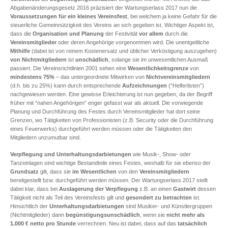
Abgabenänderungsgesetz 2016 präzisiert der Wartungserlass 2017 nun die
Voraussetzungen für ein kleines Vereinsfest
, bei welchem ja keine Gefahr für die
steuerliche Gemeinnützigkeit des Vereins an sich gegeben ist. Wichtiger Aspekt ist,
dass die
Organisation und Planung
der Festivität
vor allem
durch die
Vereinsmitglieder
oder deren Angehörige vorgenommen wird. Die unentgeltliche
Mithilfe
(dabei ist von reinem Kostenersatz und üblicher Verköstigung auszugehen)
von Nichtmitgliedern
ist
unschädlich
, solange sie im unwesentlichen Ausmaß
passiert. Die Vereinsrichtlinien 2001 sehen eine
Wesentlichkeitsgrenze
von
mindestens 75%
– das untergeordnete Mitwirken von
Nichtvereinsmitgliedern
(d.h. bis zu 25%) kann durch entsprechende
Aufzeichnungen
(“Helferlisten”)
nachgewiesen werden. Eine gewisse Erleichterung ist nun gegeben, da der Begriff
früher mit “nahen Angehörigen” enger gefasst war als aktuell. Die vorwiegende
Planung und Durchführung des Festes durch Vereinsmitglieder hat dort seine
Grenzen, wo Tätigkeiten von Professionisten (z.B. Security oder die Durchführung
eines Feuerwerks) durchgeführt werden müssen oder die Tätigkeiten den
Mitgliedern unzumutbar sind.
Verpflegung und Unterhaltungsdarbietungen
wie Musik-, Show- oder
Tanzeinlagen sind wichtige Bestandteile eines Festes, weshalb für sie ebenso der
Grundsatz
gilt, dass sie
im Wesentlichen
von den
Vereinsmitgliedern
bereitgestellt bzw. durchgeführt werden müssen. Der Wartungserlass 2017 stellt
dabei klar, dass bei
Auslagerung der Verpflegung
z.B. an einen
Gastwirt
dessen
Tätigkeit nicht als Teil des Vereinsfests gilt und
gesondert zu betrachten
ist.
Hinsichtlich der
Unterhaltungsdarbietungen
sind Musiker- und Künstlergruppen
(Nichtmitglieder) dann
begünstigungsunschädlich
, wenn sie
nicht mehr als
1.000 € netto pro Stunde
verrechnen. Neu ist dabei, dass auf das
tatsächlich