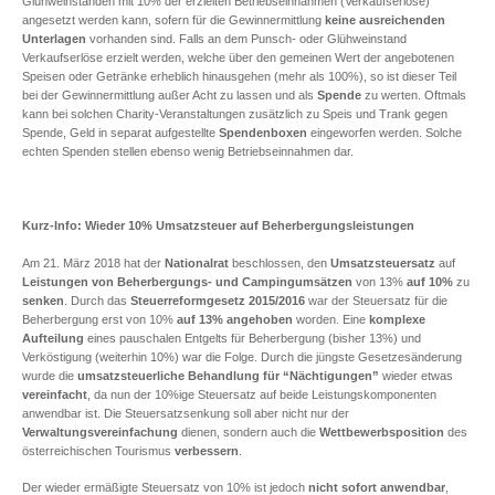
Glühweinständen mit 10% der erzielten Betriebseinnahmen (Verkaufserlöse)
angesetzt werden kann, sofern für die Gewinnermittlung
keine ausreichenden
Unterlagen
vorhanden sind. Falls an dem Punsch- oder Glühweinstand
Verkaufserlöse erzielt werden, welche über den gemeinen Wert der angebotenen
Speisen oder Getränke erheblich hinausgehen (mehr als 100%), so ist dieser Teil
bei der Gewinnermittlung außer Acht zu lassen und als
Spende
zu werten. Oftmals
kann bei solchen Charity-Veranstaltungen zusätzlich zu Speis und Trank gegen
Spende, Geld in separat aufgestellte
Spendenboxen
eingeworfen werden. Solche
echten Spenden stellen ebenso wenig Betriebseinnahmen dar.
Kurz-Info: Wieder 10% Umsatzsteuer auf Beherbergungsleistungen
Am 21. März 2018 hat der
Nationalrat
beschlossen, den
Umsatzsteuersatz
auf
Leistungen von Beherbergungs- und Campingumsätzen
von 13%
auf 10%
zu
senken
. Durch das
Steuerreformgesetz 2015/2016
war der Steuersatz für die
Beherbergung erst von 10%
auf 13% angehoben
worden. Eine
komplexe
Aufteilung
eines pauschalen Entgelts für Beherbergung (bisher 13%) und
Verköstigung (weiterhin 10%) war die Folge. Durch die jüngste Gesetzesänderung
wurde die
umsatzsteuerliche Behandlung für “Nächtigungen”
wieder etwas
vereinfacht
, da nun der 10%ige Steuersatz auf beide Leistungskomponenten
anwendbar ist. Die Steuersatzsenkung soll aber nicht nur der
Verwaltungsvereinfachung
dienen, sondern auch die
Wettbewerbsposition
des
österreichischen Tourismus
verbessern
.
Der wieder ermäßigte Steuersatz von 10% ist jedoch
nicht sofort anwendbar
,