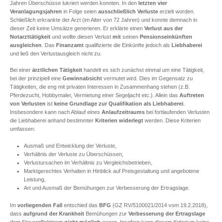
Jahren Überschüsse lukriert werden konnten. In den
letzten vier
Veranlagungsjahren
in Folge seien
ausschließlich Verluste
erzielt worden.
Schließlich erkrankte der Arzt (im Alter von 72 Jahren) und konnte demnach in
dieser Zeit keine Umsätze generieren. Er erklärte einen
Verlust aus der
Notarzttätigkeit
und wollte diesen Verlust
mit
seinen
Pensionseinkünften
ausgleichen
. Das
Finanzamt
qualifizierte die Einkünfte jedoch als
Liebhaberei
und ließ den Verlustausgleich nicht zu.
Bei einer
ärztlichen Tätigkeit
handelt es sich zunächst einmal um eine Tätigkeit,
bei der prinzipiell eine
Gewinnabsicht
vermutet wird. Dies im Gegensatz zu
Tätigkeiten, die eng mit privaten Interessen in Zusammenhang stehen (z.B.
Pferdezucht, Hobbymaler, Vermietung einer Segeljacht etc.). Allein das
Auftreten
von Verlusten
ist
keine Grundlage zur Qualifikation als Liebhaberei
.
Insbesondere kann nach Ablauf eines
Anlaufzeitraums
bei fortlaufenden Verlusten
die Liebhaberei anhand bestimmter
Kriterien widerlegt
werden. Diese Kriterien
umfassen:
Ausmaß und Entwicklung der Verluste,
Verhältnis der Verluste zu Überschüssen,
Verlustursachen im Verhältnis zu Vergleichsbetrieben,
Marktgerechtes Verhalten in Hinblick auf Preisgestaltung und angebotene
Leistung,
Art und Ausmaß der Bemühungen zur Verbesserung der Ertragslage.
Im
vorliegenden Fall
entschied das
BFG
(GZ RV/5100021/2014 vom 19.2.2018),
dass
aufgrund der Krankheit
Bemühungen zur
Verbesserung der Ertragslage
dem Steuerpflichtigem
nicht möglich
waren. Insofern kann diesem Kriterium keine