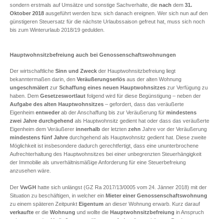
sondern erstmals auf Umsätze und sonstige Sachverhalte, die
nach
dem
31.
Oktober 2018
ausgeführt werden bzw. sich danach ereignen. Wer sich nun auf den
günstigeren Steuersatz für die nächste Urlaubssaison gefreut hat, muss sich noch
bis zum Winterurlaub 2018/19 gedulden.
Hauptwohnsitzbefreiung auch bei Genossenschaftswohnungen
Der wirtschaftliche
Sinn und Zweck
der Hauptwohnsitzbefreiung liegt
bekanntermaßen darin, den
Veräußerungserlös
aus der alten Wohnung
ungeschmälert
zur
Schaffung eines neuen Hauptwohnsitzes
zur Verfügung zu
haben. Dem
Gesetzeswortlaut
folgend wird für diese Begünstigung – neben der
Aufgabe des alten Hauptwohnsitzes
– gefordert, dass das veräußerte
Eigenheim
entweder
ab der Anschaffung bis zur Veräußerung für
mindestens
zwei Jahre durchgehend
als Hauptwohnsitz gedient hat oder dass das veräußerte
Eigenheim dem Veräußerer
innerhalb
der letzten
zehn
Jahre vor der Veräußerung
mindestens fünf Jahre
durchgehend als Hauptwohnsitz gedient hat. Diese zweite
Möglichkeit ist insbesondere dadurch gerechtfertigt, dass eine ununterbrochene
Aufrechterhaltung des Hauptwohnsitzes bei einer unbegrenzten Steuerhängigkeit
der Immobilie als unverhältnismäßige Anforderung für eine Steuerbefreiung
anzusehen wäre.
Der
VwGH
hatte sich unlängst (GZ Ra 2017/13/0005 vom 24. Jänner 2018) mit der
Situation zu beschäftigen, in welcher ein
Mieter einer Genossenschaftswohnung
zu einem späteren Zeitpunkt
Eigentum
an dieser Wohnung erwarb. Kurz darauf
verkaufte
er die
Wohnung
und wollte die
Hauptwohnsitzbefreiung
in Anspruch