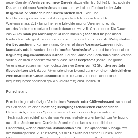
gegenüber dem Verein
verrechnete
Entgelt
abzustellen ist. Schließlich ist auch die
Dauer
des (kleinen)
Vereinsfests
bedeutsam, wobei der Festbetrieb
im Jahr
insgesamt 72 Stunden nicht überschreiten
darf – Vor- und
Nachbereitungsaktivitäten sind dabei grundsätzlich unbeachtlich. Der
Wartungserlass 2017 bringt hier eine Erleichterung für Vereine mit rechtlich
unselbständigen territorialen Untergliederungen wie z.B. Ortsgruppen. Die Dauer
von
72 Stunden
pro Kalenderjahr ist dann nämlich
gesondert
für jede dieser
territorialen Untergliederungen zu bemessen, wodurch es zu eine Art
Multiplikation
der Begünstigung
kommen kann. Können all diese
Voraussetzungen nicht
kumulativ erfüllt
werden, liegt ein “
großes Vereinsfest”
vor und begründet einen
begünstigungsschädlichen Betrieb
. Bei der Dauer von Festivitäten eines Vereins
sollte auch darauf geachtet werden, dass
nicht insgesamt
(kleine und große
Vereinsfeste zusammen) die höchstzulässige
Dauer von 72 Stunden pro Jahr
überschritten
wird, da den Vereinsrichtlinien folgend dann von einem
einheitlichen
wirtschaftlichen Geschäftsbetrieb
(d.h. de facto von einem einheitlichen
begünstigungsschädlichen großen Vereinsfest) auszugehen ist.
Punschstand
Betreibt ein gemeinnütziger Verein einen
Punsch- oder Glühweinstand
, so handelt
es sich dabei um einen
nicht begünstigungsschädlichen entbehrlichen
Hilfsbetrieb
, sofern der
Spendensammelzweck
eindeutig erkennbar ist.
“Technisch betrachtet” sind die von Vereinsmitgliedern unentgeltlich zur Verfügung
gestellten
Speisen und Getränke
Spenden (und keine steuerpflichtigen
Einnahmen), welche steuerlich
unbeachtlich
sind. Eine spannende Aussage trifft
der Wartungserlass 2017 insoweit, als der
Gewinn
bei solchen Punsch- oder