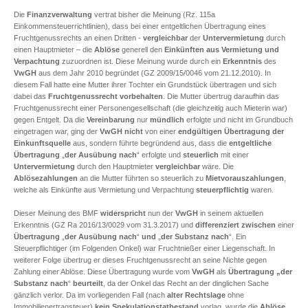
Die
Finanzverwaltung
vertrat bisher die Meinung (Rz. 115a
Einkommensteuerrichtlinien), dass bei einer entgeltlichen Übertragung eines
Fruchtgenussrechts an einen Dritten -
vergleichbar
der
Untervermietung
durch
einen Hauptmieter – die
Ablöse
generell den
Einkünften aus Vermietung und
Verpachtung
zuzuordnen ist. Diese Meinung wurde durch ein
Erkenntnis
des
VwGH
aus dem Jahr 2010 begründet (GZ 2009/15/0046 vom 21.12.2010). In
diesem Fall hatte eine Mutter ihrer Tochter ein Grundstück übertragen und sich
dabei das
Fruchtgenussrecht vorbehalten
. Die Mutter übertrug daraufhin das
Fruchtgenussrecht einer Personengesellschaft (die gleichzeitig auch Mieterin war)
gegen Entgelt. Da die
Vereinbarung
nur
mündlich
erfolgte und nicht im Grundbuch
eingetragen war, ging der
VwGH
nicht
von einer
endgültigen Übertragung der
Einkunftsquelle
aus, sondern führte begründend aus, dass die
entgeltliche
Übertragung
„
der Ausübung nach
“ erfolgte und
steuerlich
mit einer
Untervermietung
durch den Hauptmieter
vergleichbar
wäre. Die
Ablösezahlungen
an die Mutter führten so steuerlich zu
Mietvorauszahlungen
,
welche als Einkünfte aus Vermietung und Verpachtung
steuerpflichtig
waren.
Dieser Meinung des BMF
widerspricht
nun der
VwGH
in seinem aktuellen
Erkenntnis (GZ Ra 2016/13/0029 vom 31.3.2017) und
differenziert
zwischen
einer
Übertragung
„
der Ausübung nach
“
und
„
der Substanz nach
“. Ein
Steuerpflichtiger (im Folgenden Onkel) war Fruchtnießer einer Liegenschaft. In
weiterer Folge übertrug er dieses Fruchtgenussrecht an seine Nichte gegen
Zahlung einer Ablöse. Diese Übertragung wurde vom
VwGH
als
Übertragung „der
Substanz nach
“
beurteilt
, da der Onkel das Recht an der dinglichen Sache
gänzlich verlor. Da im vorliegenden Fall (nach
alter Rechtslage
ohne
Immobilienertragsteuer)
kein Spekulationstatbestand
vorlag, wurde die
Ablöse