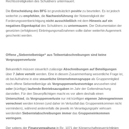
Rechtsstreitigkeiten des Schuldners untermauert.
Die
Entscheidung des BFG
ist grundsätzlich
positiv
zu beurteilen. Es ist jedoch
weiterhin zu
empfehlen
, die
Nachweisführung
der Notwendigkeit der
Forderungswertberichtigung
nicht ausschließlich
mit dem
Hinweis auf ein
negatives Eigenkapital
des Schuldners zu
untermauern
. Der Dokumentation der
gesetzten (erfolglosen) Einbringungsmaßnahmen sollte daher weiterhin Augenmerk
geschenkt werden.
Offene „Siebentelbeträge“ aus Teilwertabschreibungen sind keine
Vorgruppenverluste
Bekanntlich müssen steuerlich zulässige
Abschreibungen auf Beteiligungen
über
7 Jahre verteilt
werden. Eine in diesem Zusammenhang wesentliche Frage ist,
ob bei Aufnahme in eine
steuerliche Unternehmensgruppe
als Gruppenmitglied
noch offene Siebentelbeträge als
Vorgruppenverlustvorträge
anzusehen sind
oder
(künftige)
laufende Betriebsausgaben
im Jahr der Geltendmachung
darstellen. Für den Steuerpflichtigen macht es vor allem deshalb einen
Unterschied
, da
Vorgruppenverluste
nur mit künftigen
eigenen Jahresgewinnen
verrechnet
werden können (und daher im Verlustfall das Gruppeneinkommen nicht
vermindern), während anderenfalls die jeweils im Veranlagungsjahr wirksam
werdenden
Siebentelabschreibungen
immer
das
Gruppeneinkommen
verringern
.
Der seitens der
Finanzverwaltung
in Rz. 1071 der Körperschaftsteuerrichtlinien