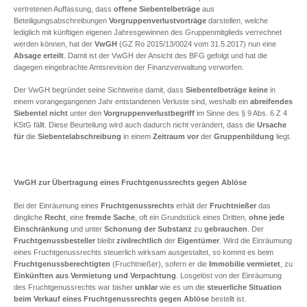
vertretenen Auffassung, dass
offene Siebentelbeträge
aus
Beteiligungsabschreibungen
Vorgruppenverlustvorträge
darstellen, welche
lediglich mit künftigen eigenen Jahresgewinnen des Gruppenmitglieds verrechnet
werden können, hat der
VwGH
(GZ Ro 2015/13/0024 vom 31.5.2017) nun eine
Absage erteilt
. Damit ist der VwGH der Ansicht des BFG gefolgt und hat die
dagegen eingebrachte Amtsrevision der Finanzverwaltung verworfen.
Der VwGH begründet seine Sichtweise damit, dass
Siebentelbeträge
keine
in
einem vorangegangenen Jahr entstandenen Verluste sind, weshalb ein
abreifendes
Siebentel
nicht
unter den
Vorgruppenverlustbegriff
im Sinne des § 9 Abs. 6 Z 4
KStG fällt. Diese Beurteilung wird auch dadurch nicht verändert, dass die
Ursache
für
die
Siebentelabschreibung
in einem
Zeitraum vor
der
Gruppenbildung
liegt.
VwGH zur Übertragung eines Fruchtgenussrechts gegen Ablöse
Bei der Einräumung eines
Fruchtgenussrechts
erhält der
Fruchtnießer
das
dingliche
Recht
, eine
fremde Sache
, oft ein Grundstück eines Dritten,
ohne jede
Einschränkung
und unter
Schonung der Substanz
zu
gebrauchen
. Der
Fruchtgenussbesteller
bleibt
zivilrechtlich
der
Eigentümer
. Wird die Einräumung
eines Fruchtgenussrechts steuerlich wirksam ausgestaltet, so kommt es beim
Fruchtgenussberechtigten
(Fruchtnießer), sofern er die
Immobilie vermietet
, zu
Einkünften aus Vermietung und Verpachtung
. Losgelöst von der Einräumung
des Fruchtgenussrechts war bisher
unklar
wie es um die
steuerliche Situation
beim Verkauf eines Fruchtgenussrechts
gegen Ablöse
bestellt ist.