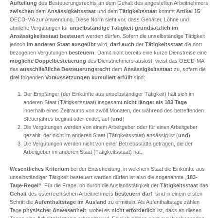
Aufteilung
des Besteuerungsrechts an dem Gehalt des angestellten Arbeitnehmers
zwischen
dem
Ansässigkeitsstaat
und dem
Tätigkeitsstaat
kommt
Artikel 15
OECD-MA zur Anwendung. Diese Norm sieht vor, dass Gehälter, Löhne und
ähnliche Vergütungen für
unselbständige Tätigkeit
grundsätzlich
im
Ansässigkeitsstaat
besteuert
werden dürfen. Sofern die unselbständige Tätigkeit
jedoch
im anderen Staat ausgeübt
wird,
darf auch
der
Tätigkeitsstaat
die dort
bezogenen Vergütungen
besteuern
. Damit nicht bereits eine kurze Dienstreise eine
mögliche Doppelbesteuerung
des Dienstnehmers auslöst, weist das OECD-MA
das
ausschließliche Besteuerungsrecht
dem
Ansässigkeitsstaat
zu, sofern die
drei
folgenden
Voraussetzungen
kumuliert
erfüllt
sind:
Der Empfänger (der Einkünfte aus unselbständiger Tätigkeit) hält sich im
anderen Staat (Tätigkeitsstaat) insgesamt
nicht länger als 183
Tage
innerhalb eines Zeitraums von zwölf Monaten, der während des betreffenden
Steuerjahres beginnt oder endet, auf (
und
)
Die Vergütungen werden von einem Arbeitgeber oder für einen Arbeitgeber
gezahlt, der nicht im anderen Staat (Tätigkeitsstaat) ansässig ist (
und
)
Die Vergütungen werden nicht von einer Betriebsstätte getragen, die der
Arbeitgeber im anderen Staat (Tätigkeitsstaat) hat.
Wesentliches Kriterium
bei der Entscheidung, in welchem Staat die Einkünfte aus
unselbständiger Tätigkeit besteuert werden dürfen ist also die sogenannte „
183-
Tage-Regel“
. Für die Frage, ob durch die Auslandstätigkeit der
Tätigkeitsstaat
das
Gehalt
des österreichischen Arbeitnehmers
besteuern
darf
, sind in einem ersten
Schritt die
Aufenthaltstage im Ausland
zu ermitteln. Als Aufenthaltstage zählen
Tage
physischer Anwesenheit
, wobei es
nicht erforderlich
ist, dass an diesen