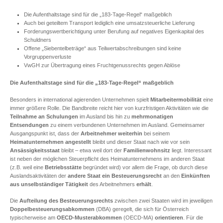
Die Aufenthaltstage sind für die „183-Tage-Regel“ maßgeblich
Auch bei geteiltem Transport lediglich eine umsatzsteuerliche Lieferung
Forderungswertberichtigung unter Berufung auf negatives Eigenkapital des
Schuldners
Offene „Siebentelbeträge“ aus Teilwertabschreibungen sind keine
Vorgruppenverluste
VwGH zur Übertragung eines Fruchtgenussrechts gegen Ablöse
Die Aufenthaltstage sind für die „183-Tage-Regel“ maßgeblich
Besonders in international agierenden Unternehmen spielt
Mitarbeitermobilität
eine
immer größere Rolle. Die Bandbreite reicht hier von kurzfristigen Aktivitäten wie die
Teilnahme an Schulungen
im Ausland bis hin zu
mehrmonatigen
Entsendungen
zu einem verbundenen Unternehmen im Ausland. Gemeinsamer
Ausgangspunkt ist, dass der
Arbeitnehmer
weiterhin
bei seinem
Heimatunternehmen angestellt
bleibt und dieser Staat nach wie vor sein
Ansässigkeitsstaat
bleibt – etwa weil dort der
Familienwohnsitz
liegt. Interessant
ist neben der möglichen Steuerpflicht des Heimatunternehmens im anderen Staat
(z.B. weil eine
Betriebsstätte
begründet wird) vor allem die Frage, ob durch diese
Auslandsaktivitäten der
andere Staat ein Besteuerungsrecht
an den
Einkünften
aus unselbständiger Tätigkeit
des Arbeitnehmers
erhält
.
Die
Aufteilung des Besteuerungsrechts
zwischen zwei Staaten wird im jeweiligen
Doppelbesteuerungsabkommen
(DBA) geregelt, die sich für Österreich
typischerweise am
OECD-Musterabkommen
(OECD-MA)
orientieren
. Für die