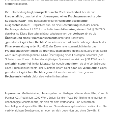
steuerfrei
gestellt.
Die Entscheidung trägt
prinzipiell
zu
mehr Rechtssicherheit
bei, da nun
klargestellt
ist, dass bei einer
Übertragung eines Fruchtgenussrechts „der
Substanz nach“;
eine Besteuerung durch
Vermietungseinkünfte
ausgeschlossen
ist. Fraglich ist nun, ob eine
Besteuerung
nach der neuen
Rechtslage ab dem 1.4.2012
durch
die
Immobilienertragsteuer
i.S.d. § 30 EStG
denkbar ist. Diese Beurteilung hängt wiederum von der
Vorfrage
ab, ob die
Übertragung eines Fruchtgenussrechts
unter den Begriff des
„
grundstücksgleichen Rechtes
“ zu subsumieren ist. Nach bisheriger Ansicht der
Finanzverwaltung
in der Rz. 6622 der Einkommensteuerrichtlinien ist das
Fruchtgenussrecht
nicht
als
grundstücksgleiches Recht
zu qualifizieren. Somit
wäre im zugrundeliegenden Fall die Übertragung eines Fruchtgenussrechts „der
Substanz nach“ nach Ablauf der einjährigen Spekulationsfrist des § 31 EStG auch
weiterhin steuerfrei
. In der
Literatur
ist jedoch
umstritten
, ob eine Veräußerung
eines Fruchtgenussrechts „der Substanz nach“ nicht
doch
als
Veräußerung
eines
grundstücksgleichen Rechtes gewertet
werden könnte. Eine gewisse
Rechtsunsicherheit
bleibt also weiterhin bestehen.
Impressum:
Medieninhaber, Herausgeber und Verleger: Klienten-Info, Klier, Krenn &
Partner KG, Redaktion: 1090 Wien, Julius-Tandler-Platz 6/9. Richtung: unpolitische,
unabhängige Monatsschrift, die sich mit dem Wirtschafts- und Steuerrecht
beschäftigt und speziell für Klienten von Steuerberatungskanzleien bestimmt ist. Die
veröffentlichten Beiträge sind urheberrechtlich geschützt und ohne Gewähr. ©