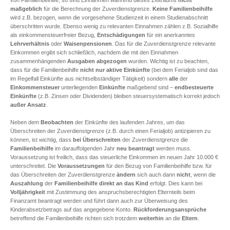
von Familienbeihilfe, so sind Einnahmen während dieses Zeitraums
nicht
maßgeblich
für die Berechnung der Zuverdienstgrenze.
Keine Familienbeihilfe
wird z.B. bezogen, wenn die vorgesehene Studienzeit in einem Studienabschnitt
überschritten wurde. Ebenso wenig zu relevanten Einnahmen zählen z.B. Sozialhilfe
als einkommensteuerfreier Bezug,
Entschädigungen
für ein anerkanntes
Lehrverhältnis
oder
Waisenpensionen
. Das für die Zuverdienstgrenze relevante
Einkommen ergibt sich schließlich, nachdem die mit den Einnahmen
zusammenhängenden
Ausgaben
abgezogen
wurden. Wichtig ist zu beachten,
dass für die Familienbeihilfe
nicht nur aktive Einkünfte
(bei dem Ferialjob sind das
im Regelfall Einkünfte aus nichtselbständiger Tätigkeit) sondern
alle
der
Einkommensteuer
unterliegenden
Einkünfte
maßgebend sind –
endbesteuerte
Einkünfte
(z.B. Zinsen oder Dividenden) bleiben steuersystematisch korrekt jedoch
außer Ansatz
.
Neben dem
Beobachten
der Einkünfte des laufenden Jahres, um das
Überschreiten der Zuverdienstgrenze (z.B. durch einen Ferialjob) antizipieren zu
können, ist wichtig, dass
bei Überschreiten
der Zuverdienstgrenze die
Familienbeihilfe
im darauffolgenden Jahr
neu beantragt
werden muss.
Voraussetzung ist freilich, dass das steuerliche Einkommen im neuen Jahr 10.000 €
unterschreitet. Die
Voraussetzungen
für den Bezug von Familienbeihilfe bzw. für
das Überschreiten der Zuverdienstgrenze
ändern
sich auch dann
nicht
, wenn die
Auszahlung
der
Familienbeihilfe direkt an das Kind
erfolgt. Dies kann bei
Volljährigkeit
mit Zustimmung des anspruchsberechtigten Elternteils beim
Finanzamt beantragt werden und führt dann auch zur Überweisung des
Kinderabsetzbetrags auf das angegebene Konto.
Rückforderungsansprüche
betreffend die Familienbeihilfe richten sich trotzdem
weiterhin
an die
Eltern
.