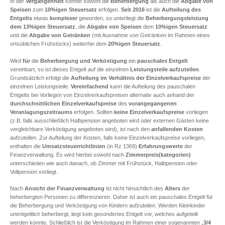
In der
Vergangenheit
konnte sowohl die
Beherbergung
als auch die
Abgabe von
Speisen
zum
10%igen Steuersatz
erfolgen.
Seit 2016
ist die
Aufteilung des
Entgelts
etwas
komplexer
geworden, so unterliegt die
Beherbergungsleistung
dem 13%igen Steuersatz
, die
Abgabe von Speisen
dem
10%igen Steuersatz
und die
Abgabe von Getränken
(mit Ausnahme von Getränken im Rahmen eines
ortsüblichen Frühstücks) weiterhin dem
20%igen Steuersatz
.
Wird
für
die
Beherbergung und Verköstigung
ein
pauschales Entgelt
vereinbart, so ist dieses Entgelt auf die einzelnen
Leistungsteile
aufzuteilen
.
Grundsätzlich erfolgt die
Aufteilung im Verhältnis der Einzelverkaufspreise
der
einzelnen Leistungsteile.
Vereinfachend
kann die Aufteilung des pauschalen
Entgelts bei Vorliegen von Einzelverkaufspreisen alternativ auch anhand der
durchschnittlichen Einzelverkaufspreise
des
vorangegangenen
Veranlagungszeitraums
erfolgen. Sollten
keine Einzelverkaufspreise
vorliegen
(z.B. falls ausschließlich Halbpension angeboten wird oder externen Gästen keine
vergleichbare Verköstigung angeboten wird), ist nach den
anfallenden Kosten
aufzuteilen. Zur Aufteilung der Kosten, falls keine Einzelverkaufspreise vorliegen,
enthalten die
Umsatzsteuerrichtlinien
(in Rz 1369)
Erfahrungswerte
der
Finanzverwaltung. Es wird hierbei sowohl nach
Zimmerpreis(kategorien)
unterschieden wie auch danach, ob Zimmer mit Frühstück, Halbpension oder
Vollpension vorliegt.
Nach
Ansicht der Finanzverwaltung
ist nicht hinsichtlich des
Alters
der
beherbergten Personen zu differenzieren. Daher ist auch ein pauschales Entgelt für
die Beherbergung und Verköstigung von Kindern aufzuteilen. Werden Kleinkinder
unentgeltlich beherbergt, liegt kein gesondertes Entgelt vor, welches aufgeteilt
werden könnte. Schließlich ist die Verköstigung im Rahmen einer sogenannten „
3/4