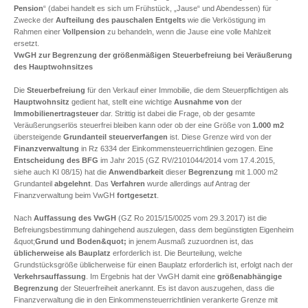
Pension
“ (dabei handelt es sich um Frühstück, „Jause“ und Abendessen) für
Zwecke der
Aufteilung des pauschalen Entgelts
wie die Verköstigung im
Rahmen einer
Vollpension
zu behandeln, wenn die Jause eine volle Mahlzeit
ersetzt.
VwGH zur Begrenzung der größenmäßigen Steuerbefreiung bei Veräußerung
des Hauptwohnsitzes
Die
Steuerbefreiung
für den Verkauf einer Immobilie, die dem Steuerpflichtigen als
Hauptwohnsitz
gedient hat, stellt eine wichtige
Ausnahme
von
der
Immobilienertragsteuer
dar. Strittig ist dabei die Frage, ob der gesamte
Veräußerungserlös steuerfrei bleiben kann oder ob der eine Größe von
1.000 m2
übersteigende
Grundanteil
steuerverfangen
ist. Diese Grenze wird von der
Finanzverwaltung
in Rz 6334 der Einkommensteuerrichtlinien gezogen. Eine
Entscheidung des BFG
im Jahr 2015 (GZ RV/2101044/2014 vom 17.4.2015,
siehe auch KI 08/15) hat die
Anwendbarkeit
dieser
Begrenzung
mit 1.000 m2
Grundanteil
abgelehnt
. Das
Verfahren
wurde allerdings auf Antrag der
Finanzverwaltung beim VwGH
fortgesetzt
.
Nach
Auffassung des VwGH
(GZ Ro 2015/15/0025 vom 29.3.2017) ist die
Befreiungsbestimmung dahingehend auszulegen, dass dem begünstigten Eigenheim
&quot;
Grund und Boden&quot;
in jenem Ausmaß zuzuordnen ist, das
üblicherweise als Bauplatz
erforderlich ist. Die Beurteilung, welche
Grundstücksgröße üblicherweise für einen Bauplatz erforderlich ist, erfolgt nach der
Verkehrsauffassung
. Im Ergebnis hat der VwGH damit eine
größenabhängige
Begrenzung
der Steuerfreiheit anerkannt. Es ist davon auszugehen, dass die
Finanzverwaltung die in den Einkommensteuerrichtlinien verankerte Grenze mit