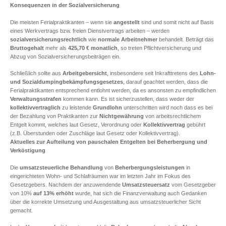
Konsequenzen in der Sozialversicherung
Die meisten Ferialpraktikanten – wenn sie
angestellt
sind und somit nicht auf Basis
eines Werkvertrags bzw. freien Dienstvertrags arbeiten – werden
sozialversicherungsrechtlich
wie
normale Arbeitnehmer
behandelt. Beträgt das
Bruttogehalt
mehr als
425,70 € monatlich
, so treten Pflichtversicherung und
Abzug von Sozialversicherungsbeiträgen ein.
Schließlich sollte aus
Arbeitgebersicht
, insbesondere seit Inkrafttretens des
Lohn-
und Sozialdumpingbekämpfungsgesetzes
, darauf geachtet werden, dass die
Ferialpraktikanten entsprechend entlohnt werden, da es ansonsten zu empfindlichen
Verwaltungsstrafen
kommen kann. Es ist sicherzustellen, dass weder der
kollektivvertraglich
zu leistende
Grundlohn
unterschritten wird noch dass es bei
der Bezahlung von Praktikanten zur
Nichtgewährung
von arbeitsrechtlichem
Entgelt kommt, welches laut Gesetz, Verordnung oder
Kollektivvertrag
gebührt
(z.B. Überstunden oder Zuschläge laut Gesetz oder Kollektivvertrag).
Aktuelles zur Aufteilung von pauschalen Entgelten bei Beherbergung und
Verköstigung
Die
umsatzsteuerliche Behandlung
von
Beherbergungsleistungen
in
eingerichteten Wohn- und Schlafräumen war im letzten Jahr im Fokus des
Gesetzgebers. Nachdem der anzuwendende
Umsatzsteuersatz
vom Gesetzgeber
von 10%
auf 13% erhöht
wurde, hat sich die Finanzverwaltung auch Gedanken
über die korrekte Umsetzung und Ausgestaltung aus umsatzsteuerlicher Sicht
gemacht.