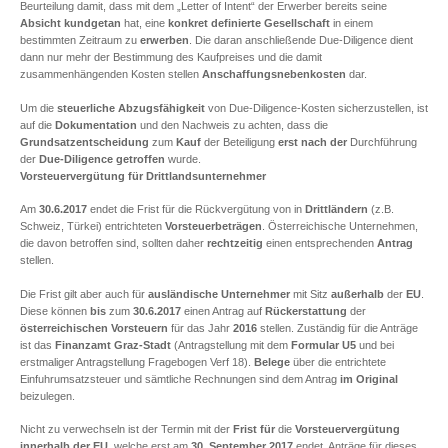
Beurteilung damit, dass mit dem „Letter of Intent“ der Erwerber bereits seine
Absicht kundgetan
hat, eine
konkret definierte Gesellschaft
in einem
bestimmten Zeitraum zu
erwerben
. Die daran anschließende Due-Diligence dient
dann nur mehr der Bestimmung des Kaufpreises und die damit
zusammenhängenden Kosten stellen
Anschaffungsnebenkosten
dar.
Um die
steuerliche Abzugsfähigkeit
von Due-Diligence-Kosten sicherzustellen, ist
auf die
Dokumentation
und den Nachweis zu achten, dass die
Grundsatzentscheidung
zum
Kauf
der Beteiligung
erst nach der
Durchführung
der
Due-Diligence getroffen
wurde.
Vorsteuervergütung für Drittlandsunternehmer
Am
30.6.2017
endet die Frist für die Rückvergütung von in
Drittländern
(z.B.
Schweiz, Türkei) entrichteten
Vorsteuerbeträgen
. Österreichische Unternehmen,
die davon betroffen sind, sollten daher
rechtzeitig
einen entsprechenden
Antrag
stellen.
Die Frist gilt aber auch für
ausländische Unternehmer
mit Sitz
außerhalb
der
EU
.
Diese können
bis
zum
30.6.2017
einen Antrag auf
Rückerstattung
der
österreichischen Vorsteuern
für das Jahr
2016
stellen. Zuständig für die Anträge
ist das
Finanzamt Graz-Stadt
(Antragstellung mit dem
Formular U5
und bei
erstmaliger Antragstellung Fragebogen Verf 18).
Belege
über die entrichtete
Einfuhrumsatzsteuer und sämtliche Rechnungen sind dem Antrag
im Original
beizulegen.
Nicht zu verwechseln ist der Termin mit der
Frist
für
die
Vorsteuervergütung
innerhalb der EU
, welche erst am
30. September 2017
endet. Anträge für dieses