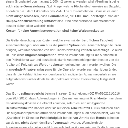
einem Grundanteil von maximal 1.000 m2 weiter anwenden wird. Allerdings ist eine
solch
starre Grenzziehung
i.S.d. Frage, welche Fläche üblicherweise als Bauplatz
erforderlich ist, dem Erkenntnis des VwGH nicht zu entnehmen. Somit ist es auch
nicht ausgeschlossen
, dass
Grundanteile
, die
1.000 m2 übersteigen
, von der
Hauptwohnsitzbefreiung
umfasst
sind. Eine abschließende Rechtsicherheit
besteht daher leider weiterhin nicht.
Kosten für eine Augenlaseroperation sind keine Werbungskosten
Die Geltendmachung von Kosten, welche zwar mit der
beruflichen Tätigkeit
zusammenhängen, aber
auch
für die
private Sphäre
des Steuerpflichtigen
Nutzen
bringen, wird üblicherweise von der Finanzverwaltung
kritisch hinterfragt
. So auch
im Falle einer
Augenlaseroperation
, welche Voraussetzung für die Aufnahme in
den Polizeidienst war und deshalb die damit zusammenhängenden Kosten von der
(späteren) Polizistin als
Werbungskosten
geltend gemacht werden wollten. Die
mangelnde Privatveranlassung
für die Operation wurde auch damit begründet,
dass ihr die Fehlsichtigkeit vor dem beruflich motivierten Aufnahmeverfahren nie
aufgefallen war und erstmals bei der polizeiärztlichen Untersuchung festgestellt
wurde.
Das
Bundesfinanzgericht
betonte in seiner Entscheidung (GZ RV/5102231/2016
vom 28.4.2017), dass Aufwendungen im Zusammenhang mit
Krankheiten
nur dann
als
Werbungskosten
in Betracht kommen, sofern es sich um
typische
Berufskrankheiten
handelt oder sie auf einen
Arbeitsunfall
zurückzuführen sind.
Die Augenlaseroperation erfüllt diese Voraussetzungen auch deshalb nicht, weil die
„Krankheit“ im Sinne der
Fehlsichtigkeit
bereits
vor Antritt des Berufs
behoben
wurde und
nicht
durch
den
Beruf verursacht
wurde. Wenngleich die
Augenlaseroperation eine sachlich gerechtfertigte Voraussetzung für die Aufnahme