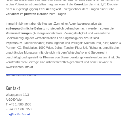
in den Polizeidienst darstellen mag, so kommt die
Korrektur der
(mit 1,75 Dioptrie
nicht nur geringfügigen)
Fehlsichtigkeit
– vergleichbar dem Tragen einer Brille –
vor allem
im
privaten Bereich
zum Tragen.
Immerhin können aber die Kosten i.Z.m. einer Augenlaseroperation als
außergewöhnliche Belastung
steuerlich geltend gemacht werden, sofern die
Voraussetzungen
(Außergewöhnlichkeit, Zwangsläufigkeit und wesentliche
Beeinträchtigung der wirtschaftlichen Leistungsfähigkeit)
erfüllt
sind.
Impressum:
Medieninhaber, Herausgeber und Verleger: Klienten-Info, Klier, Krenn &
Partner KG, Redaktion: 1090 Wien, Julius-Tandler-Platz 6/9. Richtung: unpolitische,
unabhängige Monatsschrift, die sich mit dem Wirtschafts- und Steuerrecht
beschäftigt und speziell für Klienten von Steuerberatungskanzleien bestimmt ist. Die
veröffentlichten Beiträge sind urheberrechtlich geschützt und ohne Gewähr. ©
www.klienten-info.at
Comments are closed.
Kontakt
Waaggasse 12/3
A-1040 Wien
T: +43 1 /586 1505
F: +43 1 /586 0950
office@art.co.at
E: