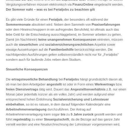
Vergütungsverfahren müssen elektronisch via
FinanzOnline
eingebracht werden.
Der Sommer naht – was es bei Ferialjobs zu beachten gilt
Es gibt viele Gründe für einen
Ferialjob
, der besonders oft während der
Sommermonate
absolviert wird. Neben dem Sammeln von
Praxiserfahrungen
oder dem Hineinschnuppern in ein aufregendes Berufsfeld, ist oftmals auch das
liebe Geld für die Entscheidung ausschlaggebend, im Sommer arbeiten zu gehen.
Damit (im Nachhinein)
keine unangenehmen Konsequenzen
eintreten, müssen
auch die
steuerlichen
und
sozialversicherungsrechtlichen
Aspekte sowie
etwaige Auswirkungen auf die
Familienbeihilfe
berücksichtigt werden. Die
nachfolgenden Ausführungen gelten selbstverständlich nicht nur für „Ferialjobs“
sondern auch für laufende Jobs neben dem Studium.
Steuerliche Konsequenzen
Die
ertragsteuerliche Behandlung
bei
Ferialjobs
hängt grundsätzlich davon ab,
ob man bei dem Arbeitgeber
angestellt
ist oder in Form eines
Werkvertrags
bzw.
freien Dienstvertrags
tätig wird. Dauert das
Angestelltenverhältnis
z.B. nur einen
Monat (aber jedenfalls kürzer als ein volles Jahr) und werden aufgrund einer
entsprechend hohen Entlohnung
Sozialversicherung und Lohnsteuer
einbehalten
, so ist es ratsam, in dem darauf folgenden Kalenderjahr eine
Arbeitnehmerveranlagung
durchzuführen. Der Antrag auf
Arbeitnehmerveranlagung kann sogar
bis
zu
5 Jahre
zurück
gestellt werden und
führt
regelmäßig
zu einer
Steuergutschrift
, da die Bezüge auf das ganze Jahr
verteilt werden und eine Neudurchrechnung der Lohnsteuer vorgenommen wird.