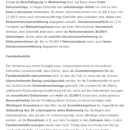
Erfolgt die
Beschäftigung
im
Werkvertrag
bzw. auf Basis eines
freien
Dienstvertrags
, so liegen Einkünfte aus
selbständiger Arbeit
vor und es wird
keine Lohnsteuer
einbehalten. Ab einem Jahreseinkommen von 11.000 € bzw. von
12.000 € wenn auch lohnsteuerpflichtige Einkünfte darin enthalten sind,
muss
eine
Einkommensteuererklärung
abgegeben werden.
Umsatzsteuerpflicht
ist i.Z.m.
Ferialjobs auf
Werkvertragsbasis
bzw. als freier Dienstnehmer
theoretisch
denkbar, aber jedenfalls
erst
dann, wenn die
Nettoeinnahmen 30.000 €
übersteigen
, da bis dahin die
unechte Umsatzsteuerbefreiung
als
Kleinunternehmer
gilt. Bis zu 30.000 €
Nettoumsätzen
muss auch
keine
Umsatzsteuererklärung
abgegeben werden.
Familienbeihilfe
Der Verdienst aus einem Ferialjob kann, insbesondere wenn er mit anderen
Einkünften zusammenfällt, dazu führen, dass die
Zuverdienstgrenze
für
die
Familienbeihilfe
überschritten
wird. Ist dies der Fall, so muss der die Grenze
überschreitende Betrag
zurückgezahlt
werden. An die Familienbeihilfe ist auch
das Schicksal des
Kinderabsetzbetrags
geknüpft. Die (zumeist für die Eltern)
unliebsame Rückzahlungsverpflichtung tritt ein, wenn auf das Kalenderjahr bezogen
ein
steuerliches Einkommen
von
mehr
als
10.000 €
erzielt wird, wobei gewisse
Besonderheiten
bei der Ermittlung dieser Grenze zu berücksichtigen sind.
Wichtigste Ausnahme
ist das Alter, da die
Zuverdienstgrenze
für Jugendliche
vor
Vollendung des 19. Lebensjahres keine Bedeutung
hat. Ab Beginn des
Kalenderjahres, das auf den 19. Geburtstag folgt, muss allerdings unterschieden
werden, ob die
Einnahmen
(z.B. aus dem Ferialjob) in den
Zeitraum
fallen, in dem
Familienbeihilfe bezogen
wurde oder nicht. Erfolgt etwa kurzfristig kein Bezug