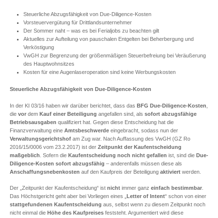
Steuerliche Abzugsfähigkeit von Due-Diligence-Kosten
Vorsteuervergütung für Drittlandsunternehmer
Der Sommer naht – was es bei Ferialjobs zu beachten gilt
Aktuelles zur Aufteilung von pauschalen Entgelten bei Beherbergung und
Verköstigung
VwGH zur Begrenzung der größenmäßigen Steuerbefreiung bei Veräußerung
des Hauptwohnsitzes
Kosten für eine Augenlaseroperation sind keine Werbungskosten
Steuerliche Abzugsfähigkeit von Due-Diligence-Kosten
In der KI 03/16 haben wir darüber berichtet, dass das
BFG
Due-Diligence-Kosten
,
die
vor
dem
Kauf einer Beteiligung
angefallen sind, als
sofort abzugsfähige
Betriebsausgaben
qualifiziert hat. Gegen diese Entscheidung hat die
Finanzverwaltung eine
Amtsbeschwerde
eingebracht, sodass nun der
Verwaltungsgerichtshof
am Zug war. Nach Auffassung des VwGH (GZ Ro
2016/15/0006 vom 23.2.2017) ist der
Zeitpunkt der Kaufentscheidung
maßgeblich
. Sofern die
Kaufentscheidung
noch nicht gefallen
ist, sind die
Due-
Diligence-Kosten sofort abzugsfähig
– anderenfalls müssen diese als
Anschaffungsnebenkosten
auf den Kaufpreis der Beteiligung
aktiviert
werden.
Der „Zeitpunkt der Kaufentscheidung“ ist
nicht
immer ganz
einfach bestimmbar
.
Das Höchstgericht geht aber bei Vorliegen eines „
Letter of Intent
“ schon von einer
stattgefundenen Kaufentscheidung
aus, selbst wenn zu diesem Zeitpunkt noch
nicht einmal die
Höhe des Kaufpreises
feststeht. Argumentiert wird diese