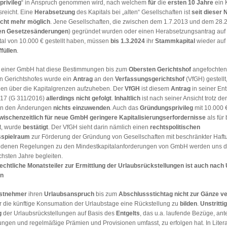
rivileg
“ in Anspruch genommen wird, nach welchem
für
die
ersten 10 Jahre
ein 
reicht. Eine
Herabsetzung
des Kapitals bei „alten“ Gesellschaften ist
seit dieser
icht mehr möglich
. Jene Gesellschaften, die zwischen dem 1.7.2013 und dem 28.2
en Gesetzesänderungen
) gegründet wurden oder einen Herabsetzungsantrag auf
tal von 10.000 € gestellt haben, müssen
bis 1.3.2024
ihr
Stammkapital
wieder auf 
füllen
.
 einer GmbH hat diese Bestimmungen bis zum
Obersten Gerichtshof
angefochten.
n Gerichtshofes wurde ein
Antrag
an den
Verfassungsgerichtshof
(VfGH) gestellt,
n über die Kapitalgrenzen aufzuheben. Der
VfGH
ist diesem
Antrag
in seiner En
17 (G 311/2016)
allerdings nicht gefolgt
.
Inhaltlich
ist nach seiner Ansicht trotz de
hen den Änderungen
nichts einzuwenden
. Auch das
Gründungsprivileg
mit 10.000 
wischenzeitlich für neue GmbH geringere
Kapitalisierungserfordernisse
als für
t, wurde
bestätigt
. Der VfGH sieht darin nämlich einen
rechtspolitischen
sspielraum
zur Förderung der Gründung von Gesellschaften mit beschränkter Haft
edenen Regelungen zu den Mindestkapitalanforderungen von GmbH werden uns 
chsten Jahre begleiten.
echtliche Monatsteiler zur Ermittlung der Urlaubsrückstellungen ist auch nac
n
stnehmer
ihren
Urlaubsanspruch
bis zum
Abschlussstichtag nicht zur Gänze v
ür die künftige Konsumation der Urlaubstage eine Rückstellung zu
bilden
.
Unstrittig
g
der Urlaubsrückstellungen auf Basis des
Entgelts
, das u.a. laufende Bezüge, ante
ngen und regelmäßige Prämien und Provisionen umfasst, zu erfolgen hat. In Litera