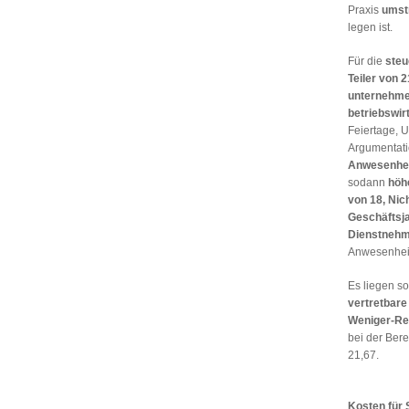
Praxis
umst
legen ist.
Für die
steu
Teiler von 
unternehme
betriebswir
Feiertage, 
Argumentati
Anwesenhei
sodann
höh
von 18, Nic
Geschäftsj
Dienstneh
Anwesenheit
Es liegen so
vertretbar
Weniger-R
bei der Ber
21,67.
Kosten für 