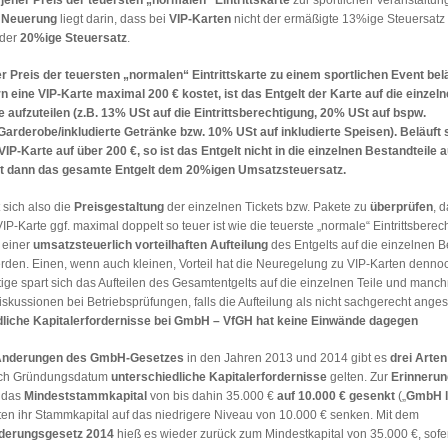
e
Neuerung
liegt darin, dass bei
VIP-Karten
nicht der ermäßigte 13%ige Steuersat
 der
20%ige Steuersatz
.
er Preis der teuersten „normalen“ Eintrittskarte zu einem sportlichen Event belä
n eine VIP-Karte maximal 200 € kostet, ist das Entgelt der Karte auf die einzel
e aufzuteilen (z.B. 13% USt auf die Eintrittsberechtigung, 20% USt auf bspw.
Garderobe/inkludierte Getränke bzw. 10% USt auf inkludierte Speisen). Beläuft 
VIP-Karte auf über 200 €, so ist das Entgelt nicht in die einzelnen Bestandteile a
gt dann das gesamte Entgelt dem 20%igen Umsatzsteuersatz.
 sich also die
Preisgestaltung
der einzelnen Tickets bzw. Pakete zu
überprüfen
, 
VIP-Karte ggf. maximal doppelt so teuer ist wie die teuerste „normale“ Eintrittsberec
 einer
umsatzsteuerlich vorteilhaften Aufteilung
des Entgelts auf die einzelnen B
den. Einen, wenn auch kleinen, Vorteil hat die Neuregelung zu VIP-Karten dennoc
tige spart sich das Aufteilen des Gesamtentgelts auf die einzelnen Teile und manc
ussionen bei Betriebsprüfungen, falls die Aufteilung als nicht sachgerecht ange
liche Kapitalerfordernisse bei GmbH – VfGH hat keine Einwände dagegen
Änderungen des GmbH-Gesetzes
in den Jahren 2013 und 2014 gibt es
drei Arten
nach Gründungsdatum
unterschiedliche Kapitalerfordernisse
gelten. Zur
Erinnerun
 das
Mindeststammkapital
von bis dahin 35.000 €
auf 10.000 € gesenkt
(„
GmbH l
n ihr Stammkapital auf das niedrigere Niveau von 10.000 € senken. Mit dem
erungsgesetz 2014
hieß es wieder zurück zum Mindestkapital von 35.000 €, sofe