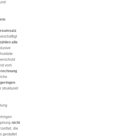
 und
orm
esumsatz
eschäftigt
ählen alle
klusive
huldete
uerschuld
ist vom
erechnung
olche
 geringen
strukturell
lung
ehrigen
gelung
nicht
zelfall, die
 gestattet