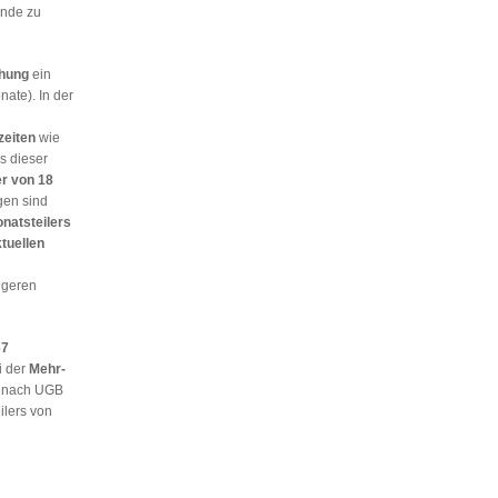
unde zu
hung
ein
ate). In der
zeiten
wie
s dieser
er von 18
gen sind
natsteilers
tuellen
ingeren
67
i der
Mehr-
h nach UGB
ilers von