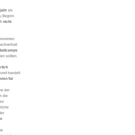
jahr
als
zu Beginn
ch
nicht
genommen
achverhalt
ballcamps
en sollten.
rlich
nzeit handelt
sten für
me der
n die
des
rliche
der
en
ie