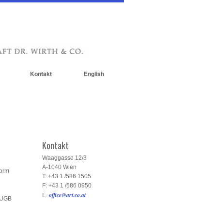
Kontakt
English
Kontakt
Waaggasse 12/3
A-1040 Wien
form
T: +43 1 /586 1505
F: +43 1 /586 0950
office@art.co.at
E:
h UGB