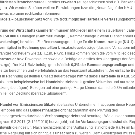
eförderten Branchen
wurde überdies
erweitert
(ausgeschlossen sind z.B. Banken
gen). Wir werden Sie über weitere Entwicklungen bzw. die „Neuauflage“ der KMU-
zuwachsprämie rechtzeitig informieren.
ge 1 – pauschaler Satz von 0,3% trotz möglicher Härtefälle verfassungskonf
erung der Wirtschaftskammer(n) müssen Mitglieder mit einem
steuerbaren
Jahr
s 150.000 €
Umlagen (
Kammerumlage
1, Kammerumlage 2 wenn Dienstnehmer b
undumlage
) bezahlen. Zur Bemessungsgrundlage für die
Kammerumlage (KU 1) z
mitglied in Rechnung gestellten Umsatzsteuerbeträge
(das sind Vorsteuern in
ähiger Vorsteuern wie z.B. i.Z.m. PKW).
Hinzu
kommen noch die vom Mitglied gesc
atzsteuer
bzw. Erwerbsteuer sowie die Beträge anlässlich des Übergangs der Ste
harge
). Der KU1-Satz beträgt grundsätzlich
0,3% der Bemessungsgrundlage
und 
bst zu berechnen und vierteljährlich an das Finanzamt abzuführen. Die
einfache B
er in Rechnung gestellten Umsatzsteuerbeträge
nimmt
dabei
Härtefälle in Kauf
. S
entstehen
beispielsweise
bei
Handelsbetrieben
mit
großen Volumina
und nur
sehr
kungsbeiträgen). Bezogen auf eine geringe Marge können dann die 0,3% mitunter 
n Teil der Deckungsbeiträge „absaugen“.
Handel von Emissionszertifikaten
befasstes Unternehmen hat gegen diese Rege
 erhoben und das
Bundesfinanzgericht
hat daraufhin eine
Prüfung
des
skammergesetzes
durch
den
Verfassungsgerichtshof
beantragt. Wie aus der nunm
g vom 6.3.2017 (G 126/2016) hervorgeht, hat der
Verfassungsgerichtshof
die Re
itswidrig
eingestuft. Nach höchstgerichtlicher Auffassung ist
nicht
jede
Härte
im Ein
liche Regelung mit sich bringt, als
unsachlich
zu werten. Dem Gesetzgeber muss es