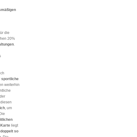
ismäßigen
ür die
schen 20%
altungen
.
s
ich
r sportliche
en weiterhin
ntliche
der
 diesen
ich
, um
Die
itlichen
-Karte
liegt
 doppelt so
g. Die