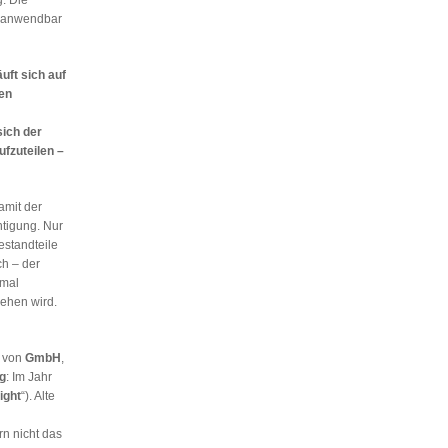
z anwendbar
uft sich auf
nen
sich der
ufzuteilen –
damit der
htigung. Nur
estandteile
h – der
hmal
sehen wird.
von
GmbH
,
g
: Im Jahr
ight
“). Alte
rn nicht das