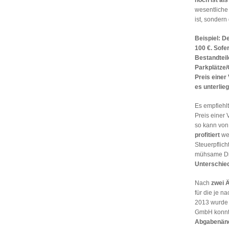
wesentlich
ist, sondern
Beispiel: D
100 €. Sofer
Bestandteil
Parkplätze/
Preis einer 
es unterlie
Es empfiehlt
Preis einer 
so kann von
profitiert
wer
Steuerpflich
mühsame Disk
Unterschied
Nach
zwei 
für die je 
2013 wurde
GmbH konnte
Abgabenänd