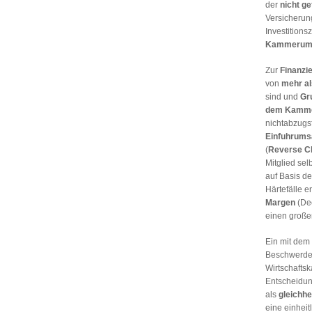
der
nicht g
Versicherun
Investitions
Kammerumla
Zur
Finanzi
von
mehr al
sind und
Gr
dem Kammer
nichtabzugsf
Einfuhrums
(
Reverse C
Mitglied sel
auf Basis d
Härtefälle 
Margen
(Dec
einen große
Ein mit dem
Beschwerde
Wirtschaft
Entscheidun
als
gleichhe
eine einheit