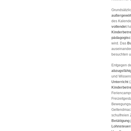
Grundsätzli
außergewöh
des Kalende
vollendet
ha
Kinderbetr
pädagogisch
wird. Das
Bu
auseinander
besuchten u
Entgegen de
abzugsfähi
und Wissens
Unterricht
(
Kinderbetr
Feriencamps 
Freizeitges
Bewegungsang
Geltendmach
schulfreien 
Betätigung
Lohnsteuerr