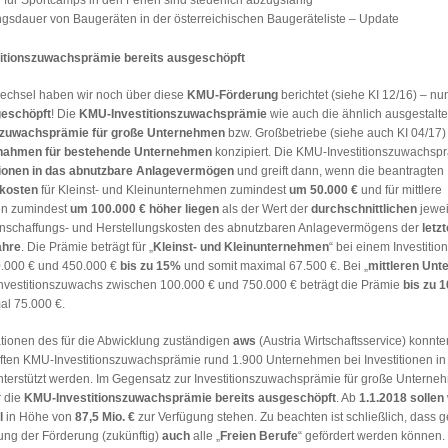
 für Sportcamps in den Ferien sind steuerlich abzugsfähig
gsdauer von Baugeräten in der österreichischen Baugeräteliste – Update
itionszuwachsprämie bereits ausgeschöpft
echsel haben wir noch über diese
KMU-Förderung
berichtet (siehe KI 12/16) – nun
eschöpft
! Die
KMU-Investitionszuwachsprämie
wie auch die ähnlich ausgestalte
nszuwachsprämie für große Unternehmen
bzw. Großbetriebe (siehe auch KI 04/17) 
ahmen für bestehende Unternehmen
konzipiert. Die KMU-Investitionszuwachspr
tionen in das abnutzbare Anlagevermögen
und greift dann, wenn die beantragten
skosten
für Kleinst- und Kleinunternehmen zumindest
um 50.000 €
und für mittlere
n zumindest
um 100.000 €
höher liegen
als der Wert der
durchschnittlichen
jewei
 Anschaffungs- und Herstellungskosten des abnutzbaren Anlagevermögens der
letzt
ahre
. Die Prämie beträgt für „
Kleinst- und Kleinunternehmen
“ bei einem Investiti
.000 € und 450.000 €
bis zu 15%
und somit maximal 67.500 €. Bei „
mittleren Un
nvestitionszuwachs zwischen 100.000 € und 750.000 € beträgt die Prämie
bis zu 
al 75.000 €.
ationen des für die Abwicklung zuständigen
aws
(Austria Wirtschaftsservice) konnte
ten KMU-Investitionszuwachsprämie rund 1.900 Unternehmen bei Investitionen i
unterstützt werden. Im Gegensatz zur Investitionszuwachsprämie für große Unterne
r die
KMU-Investitionszuwachsprämie bereits ausgeschöpft
. Ab
1.1.2018 sollen
l
in Höhe von
87,5 Mio. €
zur Verfügung stehen. Zu beachten ist schließlich, dass
ung der Förderung (zukünftig)
auch
alle „
Freien Berufe
“ gefördert werden können.