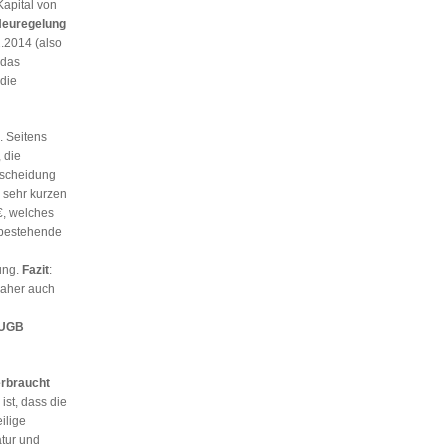
Kapital von
 Neuregelung
.2014 (also
 das
die
 Seitens
 die
tscheidung
r sehr kurzen
€, welches
 bestehende
ung.
Fazit
:
daher auch
h UGB
erbraucht
ist, dass die
ilige
tur und