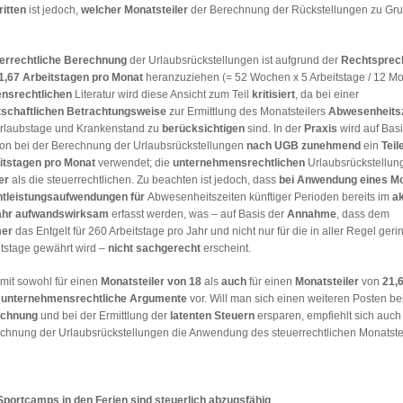
ritten
ist jedoch,
welcher Monatsteiler
der Berechnung der Rückstellungen
zu Gr
errechtliche Berechnung
der Urlaubsrückstellungen ist aufgrund der
Rechtsprec
21,67 Arbeitstagen pro Monat
heranzuziehen (= 52 Wochen x 5 Arbeitstage / 12 Mon
nsrechtlichen
Literatur wird diese Ansicht zum Teil
kritisiert
, da bei einer
tschaftlichen Betrachtungsweise
zur Ermittlung des Monatsteilers
Abwesenheits
Urlaubstage und Krankenstand zu
berücksichtigen
sind. In der
Praxis
wird auf Basi
on bei der Berechnung der Urlaubsrückstellungen
nach UGB zunehmend
ein
Teil
tstagen pro Monat
verwendet; die
unternehmensrechtlichen
Urlaubsrückstellun
er
als die steuerrechtlichen. Zu beachten ist jedoch, dass
bei Anwendung eines Mo
htleistungsaufwendungen für
Abwesenheitszeiten künftiger Perioden bereits
im
ak
ahr aufwandswirksam
erfasst werden, was – auf Basis der
Annahme
, dass dem
mer
das Entgelt für 260 Arbeitstage pro Jahr und nicht nur für die in aller Regel ger
stage gewährt wird –
nicht sachgerecht
erscheint.
mit sowohl für einen
Monatsteiler von 18
als
auch
für einen
Monatsteiler
von
21,
e unternehmensrechtliche Argumente
vor. Will man sich einen weiteren Posten be
echnung
und bei der Ermittlung der
latenten Steuern
ersparen, empfiehlt sich auc
echnung der Urlaubsrückstellungen die Anwendung des steuerrechtlichen Monatste
Sportcamps in den Ferien sind steuerlich abzugsfähig