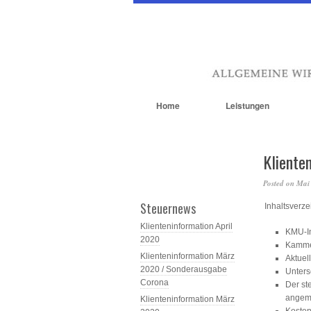
Home
Leistungen
Kliente
Posted on
Mai
Steuernews
Inhaltsverze
Klienteninformation April
KMU-In
2020
Kammer
Klienteninformation März
Aktuel
2020 / Sonderausgabe
Unters
Corona
Der st
angem
Klienteninformation März