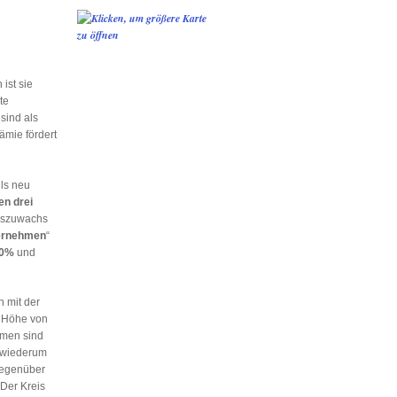
 ist sie
te
sind als
ämie fördert
ls neu
en drei
onszuwachs
ternehmen
“
10%
und
n mit der
n Höhe von
hmen sind
wiederum
 gegenüber
 Der Kreis