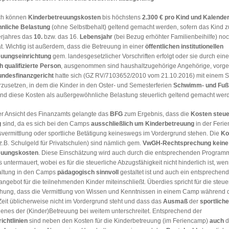
ch können
Kinderbetreuungskosten
bis höchstens
2.300 € pro Kind und Kalender
nliche Belastung
(ohne Selbstbehalt) geltend gemacht werden, sofern das Kind 
rjahres das
10.
bzw. das 16.
Lebensjahr
(bei Bezug erhöhter Familienbeihilfe) no
t. Wichtig ist außerdem, dass die Betreuung in einer
öffentlichen institutionellen
euungseinrichtung
gem. landesgesetzlicher Vorschriften erfolgt oder sie durch eine
 qualifizierte Person
, ausgenommen sind haushaltzugehörige Angehörige, vor
ndesfinanzgericht
hatte sich (GZ RV/7103652/2010 vom 21.10.2016) mit einem S
zusetzen, in dem die Kinder in den Oster- und Semesterferien
Schwimm- und Fuß
nd diese Kosten als außergewöhnliche Belastung steuerlich geltend gemacht werd
r Ansicht des Finanzamts gelangte das
BFG
zum Ergebnis, dass die
Kosten steue
g
sind, da es sich bei den Camps
ausschließlich um Kinderbetreuung
in der Ferie
vermittlung oder sportliche Betätigung keineswegs im Vordergrund stehen. Die
Ko
z.B. Schulgeld für Privatschulen) sind nämlich gem.
VwGH-Rechtsprechung
keine
euungskosten
. Diese Einschätzung wird auch durch die entsprechenden Program
untermauert, wobei es für die steuerliche Abzugsfähigkeit nicht hinderlich ist, wen
taltung in den Camps
pädagogisch sinnvoll
gestaltet ist und auch ein entsprechen
ebot für die teilnehmenden Kinder miteinschließt. Überdies spricht für die steue
ung, dass die Vermittlung von Wissen und Kenntnissen in einem Camp während 
Zeit üblicherweise nicht im Vordergrund steht und dass das
Ausmaß
der
sportlich
jenes der (Kinder)Betreuung bei weitem unterschreitet. Entsprechend der
ichtlinien
sind neben den Kosten für die Kinderbetreuung (im Feriencamp)
auch
d