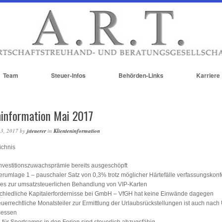
Team
Steuer-Infos
Behörden-Links
Karriere
ninformation Mai 2017
 3, 2017
by
jsteuerer
in
Klienteninformation
ichnis
vestitionszuwachsprämie bereits ausgeschöpft
umlage 1 – pauschaler Satz von 0,3% trotz möglicher Härtefälle verfassungskon
les zur umsatzsteuerlichen Behandlung von VIP-Karten
chiedliche Kapitalerfordernisse bei GmbH – VfGH hat keine Einwände dagegen
euerrechtliche Monatsteiler zur Ermittlung der Urlaubsrückstellungen ist auch nac
essen