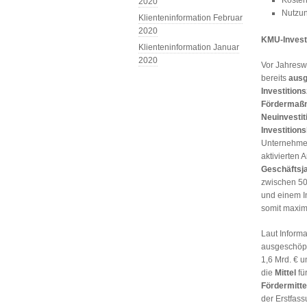
Kosten
2020
Nutzun
Klienteninformation Februar
2020
KMU-Invest
Klienteninformation Januar
2020
Vor Jahresw
bereits
ausg
Investitio
Fördermaßn
Neuinvesti
Investition
Unternehme
aktivierten
Geschäftsj
zwischen 50
und einem I
somit maxim
Laut Inform
ausgeschöpf
1,6 Mrd. € 
die
Mittel
fü
Fördermitte
der Erstfass