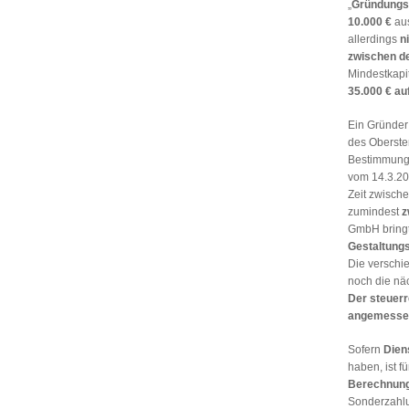
„
Gründungsp
10.000 €
aus
allerdings
n
zwischen d
Mindestkapi
35.000 € auf
Ein Gründer
des Oberste
Bestimmunge
vom 14.3.20
Zeit zwisc
zumindest
z
GmbH bring
Gestaltung
Die verschi
noch die nä
Der steuerr
angemesse
Sofern
Dien
haben, ist f
Berechnun
Sonderzahlu