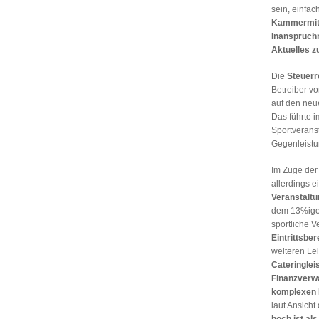
sein, einfa
Kammermit
Inanspruc
Aktuelles z
Die
Steuerr
Betreiber v
auf den ne
Das führte i
Sportveranst
Gegenleistu
Im Zuge der
allerdings e
Veranstalt
dem 13%igen 
sportliche V
Eintrittsbe
weiteren Le
Cateringlei
Finanzverw
komplexen 
laut Ansich
hoch ist als