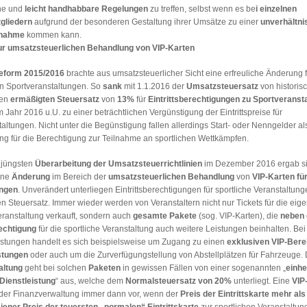
che und
leicht handhabbare Regelungen
zu treffen, selbst wenn es be
i einzelnen
gliedern
aufgrund der besonderen Gestaltung ihrer Umsätze zu einer
unverhältn
hnahme
kommen kann.
ur umsatzsteuerlichen Behandlung von VIP-Karten
eform 2015/2016
brachte aus umsatzsteuerlicher Sicht eine erfreuliche Änderung f
on Sportveranstaltungen. So
sank
mit 1.1.2016 der
Umsatzsteuersatz
von histori
uen
ermäßigten Steuersatz
von
13%
für
Eintrittsberechtigungen zu Sportveranst
m Jahr 2016 u.U. zu einer beträchtlichen Vergünstigung der Eintrittspreise für
altungen. Nicht unter die Begünstigung fallen allerdings Start- oder Nenngelder al
ng für die Berechtigung zur Teilnahme an sportlichen Wettkämpfen.
 jüngsten
Überarbeitung der Umsatzsteuerrichtlinien
im Dezember 2016 ergab s
ine
Änderung
im Bereich der
umsatzsteuerlichen Behandlung
von
VIP-Karten
fü
ungen
. Unverändert unterliegen Eintrittsberechtigungen für sportliche Veranstaltung
Steuersatz. Immer wieder werden von Veranstaltern nicht nur Tickets für die eige
eranstaltung verkauft, sondern auch
gesamte Pakete
(sog. VIP-Karten), die
neben
rechtigung
für die sportliche Veranstaltung auch weitere Leistungen beinhalten. Bei
istungen handelt es sich beispielsweise um Zugang zu einen
exklusiven VIP-Bere
stungen
oder auch um die Zurverfügungstellung von Abstellplätzen für Fahrzeuge. 
altung
geht bei solchen
Paketen
in gewissen Fällen von einer sogenannten „
einhe
Dienstleistung
“ aus, welche dem
Normalsteuersatz von 20%
unterliegt. Eine
VIP
t der Finanzverwaltung immer dann vor, wenn der
Preis der Eintrittskarte
mehr als
 jener Preis der teuersten „normalen“ Eintrittskarte
zur sportlichen Veranstaltun