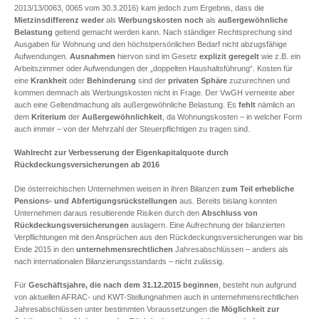
2013/13/0063, 0065 vom 30.3.2016) kam jedoch zum Ergebnis, dass die
Mietzinsdifferenz
weder
als
Werbungskosten
noch
als
außergewöhnliche
Belastung
geltend gemacht werden kann. Nach ständiger Rechtsprechung sind
Ausgaben für Wohnung und den höchstpersönlichen Bedarf nicht abzugsfähige
Aufwendungen.
Ausnahmen
hiervon sind im Gesetz
explizit geregelt
wie z.B. ein
Arbeitszimmer oder Aufwendungen der „doppelten Haushaltsführung“. Kosten für
eine
Krankheit
oder
Behinderung
sind der
privaten
Sphäre
zuzurechnen und
kommen demnach als Werbungskosten nicht in Frage. Der VwGH verneinte aber
auch eine Geltendmachung als außergewöhnliche Belastung. Es
fehlt
nämlich an
dem
Kriterium
der
Außergewöhnlichkeit
, da Wohnungskosten – in welcher Form
auch immer – von der Mehrzahl der Steuerpflichtigen zu tragen sind.
Wahlrecht zur Verbesserung der Eigenkapitalquote durch
Rückdeckungsversicherungen ab 2016
Die österreichischen Unternehmen weisen in ihren Bilanzen
zum Teil erhebliche
Pensions- und Abfertigungsrückstellungen
aus. Bereits bislang konnten
Unternehmen daraus resultierende Risiken durch den
Abschluss von
Rückdeckungsversicherungen
auslagern. Eine Aufrechnung der bilanzierten
Verpflichtungen mit den Ansprüchen aus den Rückdeckungsversicherungen war bis
Ende 2015 in den
unternehmensrechtlichen
Jahresabschlüssen – anders als
nach internationalen Bilanzierungsstandards – nicht zulässig.
Für
Geschäftsjahre, die nach dem 31.12.2015 beginnen
, besteht nun aufgrund
von aktuellen AFRAC- und KWT-Stellungnahmen auch in unternehmensrechtlichen
Jahresabschlüssen unter bestimmten Voraussetzungen die
Möglichkeit zur