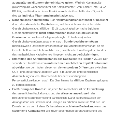
ausgeprägten Mitunternehmerinitiative gelten.
Wird ein Kommanditist
gleichzeitig als Geschäftsführer der Komplementär-GmbH einer GmbH & Co
KG tätig und führt er in dieser Funktion
auch
die Geschäfte der KG, reicht
dies als
indirekte
Mitunternehmerinitiative
aus.
Maßgebliches Kapitalkonto
: Das
Verlustausgleichspotential
ist
begrenzt
durch das
steuerliche Kapitalkonto
, welches sich aus der einbezahlten
Gesellschaftseinlage, allfälligem Ergänzungskapital bei nachträglichem
Gesellschafterbeitritt,
nicht entnommenen laufenden steuerlichen
Gewinnen
und weiteren Einlagen (abzüglich Entnahmen) in das
Gesellschaftsvermögen zusammensetzt.
Sonderbetriebsvermögen
(beispielsweise Darlehensforderungen an die Mitunternehmerschaft, an die
Gesellschaft vermietete Immobilien etc.) sind bei der Ermittlung des Standes
des maßgeblichen Kapitalkontos hingegen
nicht zu berücksichtigen
.
Ermittlung des Anfangsbestands des Kapitalkontos (Beginn 2016):
Der
steuerliche Stand kann vom
unternehmensrechtlichen
Kapitalkontostand
abgeleitet
werden, indem dieser um die
temporären Differenzen
zwischen
UGB- und Steuerbilanz adaptiert wird (z.B. aufgrund unterschiedlicher
Abschreibungsdauern, Unterschiede bei der Bewertung von
Personalrückstellungen usw.). Darüber hinaus ist allfälliges Ergänzungskapital
zu berücksichtigen.
Fortführung des Kontos
: Für jeden Mitunternehmer ist die
Entwicklung
des steuerlichen Kapitalkontos und der
Wartetastenverluste
in der
Einkünftefeststellungserklärung darzustellen. Dafür ist grundsätzlich der
Anfangsstand um Gewinne und Einlagen zu erhöhen sowie um Verluste und
Entnahmen zu vermindern. Es bestehen jedoch
keine Bedenken
, wenn das
steuerliche Kapitalkonto
wie zuvor beschrieben durch Adaptierung des