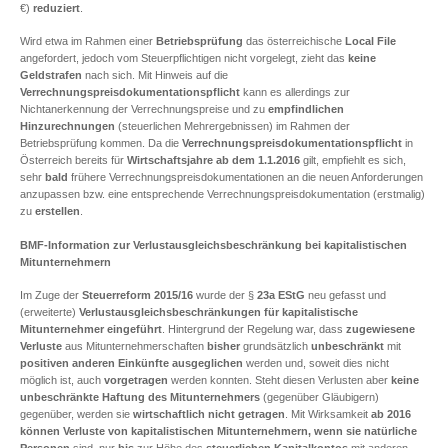
€)
reduziert
.
Wird etwa im Rahmen einer
Betriebsprüfung
das österreichische
Local File
angefordert, jedoch vom Steuerpflichtigen nicht vorgelegt, zieht das
keine
Geldstrafen
nach sich. Mit Hinweis auf die
Verrechnungspreisdokumentationspflicht
kann es allerdings zur
Nichtanerkennung der Verrechnungspreise und zu
empfindlichen
Hinzurechnungen
(steuerlichen Mehrergebnissen) im Rahmen der
Betriebsprüfung kommen. Da die
Verrechnungspreisdokumentationspflicht
in
Österreich bereits für
Wirtschaftsjahre ab dem 1.1.2016
gilt, empfiehlt es sich,
sehr
bald
frühere Verrechnungspreisdokumentationen an die neuen Anforderungen
anzupassen bzw. eine entsprechende Verrechnungspreisdokumentation (erstmalig)
zu
erstellen
.
BMF-Information zur Verlustausgleichsbeschränkung bei kapitalistischen
Mitunternehmern
Im Zuge der
Steuerreform 2015/16
wurde der §
23a EStG
neu gefasst und
(erweiterte)
Verlustausgleichsbeschränkungen für kapitalistische
Mitunternehmer eingeführt
. Hintergrund der Regelung war, dass
zugewiesene
Verluste
aus Mitunternehmerschaften
bisher
grundsätzlich
unbeschränkt
mit
positiven anderen Einkünfte
ausgeglichen
werden und, soweit dies nicht
möglich ist, auch
vorgetragen
werden konnten. Steht diesen Verlusten aber
keine
unbeschränkte Haftung des Mitunternehmers
(gegenüber Gläubigern)
gegenüber, werden sie
wirtschaftlich nicht getragen
. Mit Wirksamkeit
ab 2016
können Verluste von kapitalistischen Mitunternehmern, wenn sie natürliche