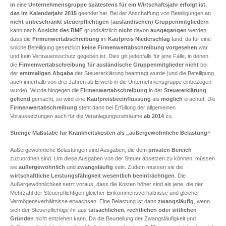
in
eine
Unternehmensgruppe
spätestens für ein Wirtschaftsjahr erfolgt ist,
das im Kalenderjahr 2015
geendet hat. Bei der Anschaffung von Beteiligungen an
nicht unbeschränkt steuerpflichtigen
(
ausländischen
)
Gruppenmitgliedern
kann nach
Ansicht des BMF
grundsätzlich
nicht
davon
ausgegangen
werden,
dass die
Firmenwertabschreibung
im
Kaufpreis Niederschlag
fand, da für eine
solche Beteiligung gesetzlich
keine Firmenwertabschreibung vorgesehen
war
und kein Vertrauensschutz gegeben ist. Dies gilt jedenfalls für jene Fälle, in denen
die
Firmenwertabschreibung für ausländische Gruppenmitglieder nicht
bei
der
erstmaligen Abgabe
der Steuererklärung beantragt wurde (und die Beteiligung
auch innerhalb von drei Jahren ab Erwerb in die Unternehmensgruppe einbezogen
wurde). Wurde hingegen die
Firmenwertabschreibung
in der
Steuererklärung
geltend
gemacht, so wird eine
Kaufpreisbeeinflussung
als
möglich
erachtet. Die
Firmenwertabschreibung
steht dann bei Erfüllung der allgemeinen
Voraussetzungen auch für die Veranlagungszeiträume
ab 2014
zu.
Strenge Maßstäbe für Krankheitskosten als „außergewöhnliche Belastung“
Außergewöhnliche Belastungen sind Ausgaben, die dem
privaten Bereich
zuzuordnen sind. Um diese Ausgaben von der Steuer absetzen zu können, müssen
sie
außergewöhnlich
und
zwangsläufig
sein. Zudem müssen sie die
wirtschaftliche Leistungsfähigkeit wesentlich beeinträchtigen
. Die
Außergewöhnlichkeit setzt voraus, dass die Kosten höher sind als jene, die der
Mehrzahl der Steuerpflichtigen gleicher Einkommensverhältnisse und gleicher
Vermögensverhältnisse erwachsen. Eine Belastung ist dann
zwangsläufig
, wenn
sich der Steuerpflichtige ihr aus
tatsächlichen, rechtlichen oder sittlichen
Gründen
nicht entziehen kann. Da die Beurteilung der Zwangsläufigkeit und