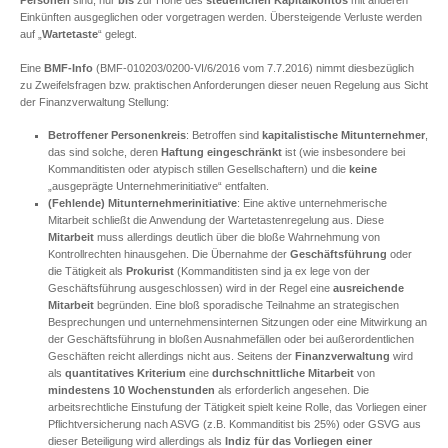
Personen
sind, nur
bis
zur Höhe des
steuerlichen Kapitalkontos
mit anderen
Einkünften ausgeglichen oder vorgetragen werden. Übersteigende Verluste werden
auf „
Wartetaste
“ gelegt.
Eine
BMF-Info
(BMF-010203/0200-VI/6/2016 vom 7.7.2016) nimmt diesbezüglich
zu Zweifelsfragen bzw. praktischen Anforderungen dieser neuen Regelung aus Sicht
der Finanzverwaltung Stellung:
Betroffener Personenkreis
: Betroffen sind
kapitalistische Mitunternehmer
,
das sind solche, deren
Haftung eingeschränkt
ist (wie insbesondere bei
Kommanditisten oder atypisch stillen Gesellschaftern) und die
keine
„ausgeprägte Unternehmerinitiative“ entfalten.
(Fehlende) Mitunternehmerinitiative
: Eine aktive unternehmerische
Mitarbeit schließt die Anwendung der Wartetastenregelung aus. Diese
Mitarbeit
muss allerdings deutlich über die bloße Wahrnehmung von
Kontrollrechten hinausgehen. Die Übernahme der
Geschäftsführung
oder
die Tätigkeit als
Prokurist
(Kommanditisten sind ja ex lege von der
Geschäftsführung ausgeschlossen) wird in der Regel eine
ausreichende
Mitarbeit
begründen. Eine bloß sporadische Teilnahme an strategischen
Besprechungen und unternehmensinternen Sitzungen oder eine Mitwirkung an
der Geschäftsführung in bloßen Ausnahmefällen oder bei außerordentlichen
Geschäften reicht allerdings nicht aus. Seitens der
Finanzverwaltung
wird
als
quantitatives Kriterium
eine
durchschnittliche Mitarbeit
von
mindestens 10 Wochenstunden
als erforderlich angesehen. Die
arbeitsrechtliche Einstufung der Tätigkeit spielt keine Rolle, das Vorliegen einer
Pflichtversicherung nach ASVG (z.B. Kommanditist bis 25%) oder GSVG aus
dieser Beteiligung wird allerdings als
Indiz für das Vorliegen einer