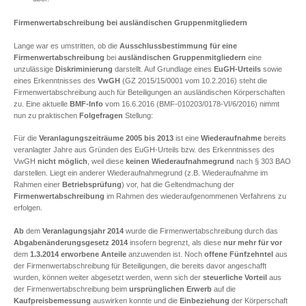
Firmenwertabschreibung bei ausländischen Gruppenmitgliedern
Lange war es umstritten, ob die
Ausschlussbestimmung für eine
Firmenwertabschreibung
bei
ausländischen Gruppenmitgliedern
eine
unzulässige
Diskriminierung
darstellt. Auf Grundlage eines
EuGH-Urteils
sowie
eines Erkenntnisses des
VwGH
(GZ 2015/15/0001 vom 10.2.2016) steht die
Firmenwertabschreibung auch für Beteiligungen an ausländischen Körperschaften
zu. Eine aktuelle
BMF-Info
vom 16.6.2016 (BMF-010203/0178-VI/6/2016) nimmt
nun zu praktischen
Folgefragen
Stellung:
Für die
Veranlagungszeiträume 2005 bis 2013
ist eine
Wiederaufnahme
bereits
veranlagter Jahre aus Gründen des EuGH-Urteils bzw. des Erkenntnisses des
VwGH
nicht möglich
, weil diese
keinen
Wiederaufnahmegrund
nach § 303 BAO
darstellen. Liegt ein anderer Wiederaufnahmegrund (z.B. Wiederaufnahme im
Rahmen einer
Betriebsprüfung
) vor, hat die Geltendmachung der
Firmenwertabschreibung
im Rahmen des wiederaufgenommenen Verfahrens zu
erfolgen.
Ab
dem
Veranlagungsjahr 2014
wurde die Firmenwertabschreibung durch das
Abgabenänderungsgesetz 2014
insofern begrenzt, als diese
nur mehr für vor
dem
1.3.2014
erworbene Anteile
anzuwenden ist. Noch
offene Fünfzehntel
aus
der Firmenwertabschreibung für Beteiligungen, die bereits davor angeschafft
wurden, können weiter abgesetzt werden, wenn sich der
steuerliche Vorteil
aus
der Firmenwertabschreibung beim
ursprünglichen Erwerb
auf die
Kaufpreisbemessung
auswirken konnte und die
Einbeziehung
der Körperschaft