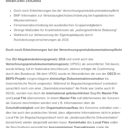
Doch noch Erleichterungen bei der Verrechnungspreisdokumentationspflicht
BMF-Information zur Verlustausgleichsbeschränkung bei kapitalistischen
Mitunternehmern
Firmenwertabschreibung bei ausländischen Gruppenmitgliedern
Strenge Maßstäbe für Krankheitskosten als „außergewöhnliche Belastung“
Wahlrecht zur Verbesserung der Eigenkapitalquote durch
Rückdeckungsversicherungen ab 2016
Doch noch Erleichterungen bei der Verrechnungspreisdokumentationspflicht
Das
EU-Abgabenänderungsgesetz 2016
und somit auch das
Verrechnungspreisdokumentationsgesetz
(VPDG) als wesentlicher Teil davon,
wurde Anfang Juli im Nationalrat beschlossen, ebenso erfolgte die Zustimmung
durch den Bundesrat. Mit dem VPDG wurde im Wesentlichen die von der
OECD
im
BEPS-Projekt
vorgeschlagene
dreistufige Dokumentationsstruktur
ins
österreichische Recht umgesetzt. Während im Begutachtungsentwurf zumindest
sprachlich noch von einer „Stammdokumentation” die Rede war (siehe auch KI
06/16), wurden nun doch die
international gebräuchlichen
Begriffe
Master File
und
Local File
übernommen. In einem
Master File
soll üblicherweise der Konzern
als Ganzes beschrieben werden und z.B. Informationen über die
Geschäftstätigkeit
und den
Organisationsaufbau
des Konzerns enthalten sein –
dies hat auch den praktischen Vorteil, dass allgemeine Informationen nicht in jedem
Local File (im Begutachtungsentwurf noch als „landesspezifische Dokumentation“
bezeichnet) wieder dargestellt werden muss.
Kerninhalte
des
Local Files
sollen
die Beschreibung wesentlicher
konzerninterner Transaktionen
sowie die