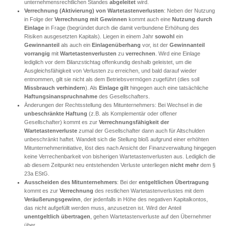
unternehmensrechtlichen Standes
abgeleitet
wird.
Verrechnung (Aktivierung) von Wartetastenverlusten
: Neben der Nutzung
in Folge der
Verrechnung mit Gewinnen
kommt auch eine
Nutzung durch
Einlage
in Frage (begründet durch die damit verbundene Erhöhung des
Risiken ausgesetzten Kapitals). Liegen in einem Jahr
sowohl
ein
Gewinnanteil
als auch ein
Einlagenüberhang
vor, ist der
Gewinnanteil
vorrangig
mit
Wartetastenverlusten
zu
verrechnen
. Wird eine Einlage
lediglich vor dem Bilanzstichtag offenkundig deshalb geleistet, um die
Ausgleichsfähigkeit von Verlusten zu erreichen, und bald darauf wieder
entnommen, gilt sie nicht als dem Betriebsvermögen zugeführt (dies soll
Missbrauch
verhindern
). Als
Einlage
gilt
hingegen auch eine tatsächliche
Haftungsinanspruchnahme
des Gesellschafters.
Änderungen der Rechtsstellung des Mitunternehmers: Bei Wechsel in die
unbeschränkte
Haftung
(z.B. als Komplementär oder offener
Gesellschafter) kommt es zur
Verrechnungsfähigkeit der
Wartetastenverluste
zumal der Gesellschafter dann auch für Altschulden
unbeschränkt haftet. Wandelt sich die Stellung bloß aufgrund einer erhöhten
Mitunternehmerinitiative, löst dies nach Ansicht der Finanzverwaltung hingegen
keine Verrechenbarkeit von bisherigen Wartetastenverlusten aus. Lediglich die
ab diesem Zeitpunkt neu entstehenden Verluste unterliegen
nicht mehr
dem §
23a EStG.
Ausscheiden des Mitunternehmers
: Bei der
entgeltlichen Übertragung
kommt es zur
Verrechnung
des restlichen Wartetastenverlustes mit dem
Veräußerungsgewinn
, der jedenfalls in Höhe des negativen Kapitalkontos,
das nicht aufgefüllt werden muss, anzusetzen ist. Wird der Anteil
unentgeltlich übertragen
, gehen Wartetastenverluste auf den Übernehmer
über.