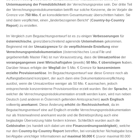
Untermauerung der Fremdüblichkeit
der Verrechnungspreise sein. Der dritte Teil
der Verrechnungspreisdokumentation betrifft nur solche Konzerne, die im Vorjahr die
Grenze von
750 Mio. €
an konsolidiertem Gesamtumsatz überschritten haben. Sie
sind dann verpflichtet, einen „länderbezogenen Bericht“ (
Country-by-Country
Report
) zu erstellen.
Im Vergleich zum Begutachtungsentwurf ist es zu einigen
Verbesserungen
für
österreichische
, grenzüberschreitend agierende
Unternehmen
gekommen.
Beginnend mit der
Umsatzgrenze
für die
verpflichtende Erstellung
einer
Verrechnungspreisdokumentation
(österreichisches Local File und
gegebenenfalls Master File) ist nun Voraussetzung, dass die
Umsatzerlöse
der
vorangegangenen
zwei
Wirtschaftsjahre
(jeweils)
50 Mio. € überstiegen h
aben.
Darüber hinaus erfolgte der
Wegfall
der 5 Mio. € Grenze für
konzernintern
erzielte Provisionserlöse
. Im Begutachtungsentwurf war diese Grenze noch als
Auffangtatbestand konzipiert, der auch dann eine Dokumentationsverpflichtung
auslöst, wenn die Umsatzerlöse weniger als 50 Mio. € ausmachen, jedoch
entsprechende konzerninterne Provisionserlöse erzielt wurden. Bei der
Sprache
, in
welcher die Verrechnungspreisdokumentation erstellt werden kann, wird nun neben
Deutsch (und anderen in Österreich geltenden Amtssprachen)
auch Englisch
vollwertig
anerkannt
. Diese Änderung
erhöht
die
Rechtssicherheit
, da im
Begutachtungsentwurf eine auf Englisch erstellte Verrechnungspreisdokumentation
nur als fristenwahrend anerkannt wurde und die Betriebsprüfung auch eine
beglaubigte Übersetzung hätte fordern können. Schließlich wurden auch die
Geldstrafen
(es handelt sich dabei um eine
Finanzordnungswidrigkeit
), welche
nur den
Country-by-Country Report
betreffen, bei vorsätzlicher Nichtabgabe bzw.
bei Abgabe unrichtiger Informationen auf
maximal
50.000 €
(zuvor maximal 80.000