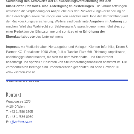
Saldierung des Aktivwerts der Rückdeckungsversicherung mit den
bilanzierten Pensions- und Abfertigungsrückstellungen
. Die Voraussetzungen
umfassen die Verpfändung der Ansprüche aus der Rückdeckungsversicherung an
den Berechtigten sowie die Kongruenz von Fälligkeit und Höhe der Verpflichtung und
der Rückdeckungsversicherung. Weiters sind bestimmte
Angaben im Anhang
zu
machen. Wird das Wahlrecht zur Saldierung in Anspruch genommen, führt dies zu
einer Reduktion der Bilanzsumme und somit zu einer
Erhöhung der
Eigenkapitalquote
des Unternehmens.
Impressum:
Medieninhaber, Herausgeber und Verleger: Klienten-Info, Klier, Krenn &
Partner KG, Redaktion: 1090 Wien, Julius-Tandler-Platz 6/9. Richtung: unpolitische,
unabhängige Monatsschrift, die sich mit dem Wirtschafts- und Steuerrecht
beschäftigt und speziell für Klienten von Steuerberatungskanzleien bestimmt ist. Die
veröffentlichten Beiträge sind urheberrechtlich geschützt und ohne Gewähr. ©
www.klienten-info.at
Comments are closed.
Kontakt
Waaggasse 12/3
A-1040 Wien
T: +43 1 /586 1505
F: +43 1 /586 0950
office@art.co.at
E: