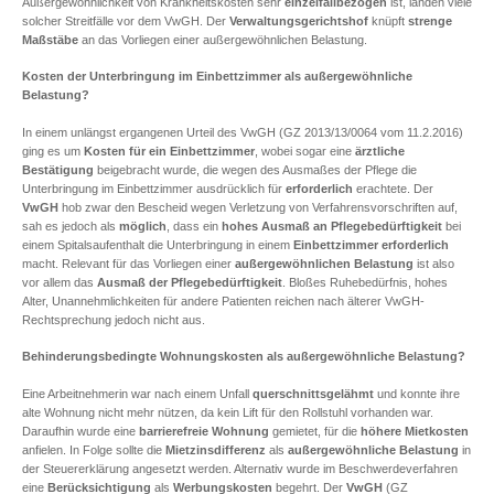
Außergewöhnlichkeit von Krankheitskosten sehr
einzelfallbezogen
ist, landen viele
solcher Streitfälle vor dem VwGH. Der
Verwaltungsgerichtshof
knüpft
strenge
Maßstäbe
an das Vorliegen einer außergewöhnlichen Belastung.
Kosten der Unterbringung im Einbettzimmer als außergewöhnliche
Belastung?
In einem unlängst ergangenen Urteil des VwGH (GZ 2013/13/0064 vom 11.2.2016)
ging es um
Kosten für ein Einbettzimmer
, wobei sogar eine
ärztliche
Bestätigung
beigebracht wurde, die wegen des Ausmaßes der Pflege die
Unterbringung im Einbettzimmer ausdrücklich für
erforderlich
erachtete. Der
VwGH
hob zwar den Bescheid wegen Verletzung von Verfahrensvorschriften auf,
sah es jedoch als
möglich
, dass ein
hohes Ausmaß an Pflegebedürftigkeit
bei
einem Spitalsaufenthalt die Unterbringung in einem
Einbettzimmer
erforderlich
macht. Relevant für das Vorliegen einer
außergewöhnlichen Belastung
ist also
vor allem das
Ausmaß der Pflegebedürftigkeit
. Bloßes Ruhebedürfnis, hohes
Alter, Unannehmlichkeiten für andere Patienten reichen nach älterer VwGH-
Rechtsprechung jedoch nicht aus.
Behinderungsbedingte Wohnungskosten als außergewöhnliche Belastung?
Eine Arbeitnehmerin war nach einem Unfall
querschnittsgelähmt
und konnte ihre
alte Wohnung nicht mehr nützen, da kein Lift für den Rollstuhl vorhanden war.
Daraufhin wurde eine
barrierefreie Wohnung
gemietet, für die
höhere Mietkosten
anfielen. In Folge sollte die
Mietzinsdifferenz
als
außergewöhnliche Belastung
in
der Steuererklärung angesetzt werden. Alternativ wurde im Beschwerdeverfahren
eine
Berücksichtigung
als
Werbungskosten
begehrt. Der
VwGH
(GZ