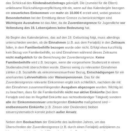
das Schicksal des
Kinderabsetzbetrags
geknüpft. Die (zumeist für die Eltern)
unliebsame Rückzahlungsverpflichtung tritt ein, wenn auf das Kalenderjahr bezogen
ein
steuerliches Einkommen
von
mehr
als
10.000 €
erzielt wird, wobei gewisse
Besonderheiten
bei der Ermittlung dieser Grenze zu berücksichtigen sind.
Wichtigste Ausnahme
ist das Alter, da die
Zuverdienstgrenze
für Jugendliche
vor
Vollendung des 19. Lebensjahres keine Bedeutung
hat.
Ab Beginn des Kalenderjahres, das auf den 19. Geburtstag folgt, muss allerdings
unterschieden werden, ob die
Einnahmen
(z.B. aus dem Ferialjob) in den
Zeitraum
fallen, in dem
Familienbeihilfe bezogen
wurde oder nicht. Erfolgt etwa kurzfristig
kein Bezug von Familienbeihilfe, so sind Einnahmen während dieses Zeitraums
nicht maßgeblich
für die Berechnung der Zuverdienstgrenze.
Keine
Familienbeihilfe
wird z.B. bezogen, wenn die vorgesehene Studienzeit in einem
Studienabschnitt überschritten wurde. Ebenso wenig zu relevanten Einnahmen
zählen z.B. Sozialhilfe als einkommensteuerfreier Bezug,
Entschädigungen
für ein
anerkanntes
Lehrverhältnis
oder
Waisenpensionen
. Das für die
Zuverdienstgrenze relevante Einkommen ergibt sich schließlich, nachdem die mit
den Einnahmen zusammenhängenden
Ausgaben
abgezogen
wurden. Wichtig ist
zu beachten, dass für die Familienbeihilfe
nicht nur aktive Einkünfte
(bei dem
Ferialjob sind das im Regelfall Einkünfte aus nichtselbständiger Tätigkeit) sondern
alle
der
Einkommensteuer
unterliegenden
Einkünfte
maßgebend sind –
endbesteuerte Einkünfte
(z.B. Zinsen oder Dividenden) bleiben
steuersystematisch korrekt jedoch
außer Ansatz
.
Neben dem
Beobachten
der Einkünfte des laufenden Jahres, um das
Überschreiten der Zuverdienstgrenze (z.B. durch einen Ferialjob) antizipieren zu