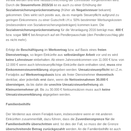
verteilt werden und eine Neudurchrechnung der Lohnsteuer vorgenommen wird.
Durch die
Steuerreform 2015/16
ist es auch zu einer Erhöhung der
Sozialversicherungsrückerstattung
(früher als
Negativsteuer
bekannt)
gekommen. Dies wirkt sich positiv aus, da es mangels Steuerpflicht aufgrund zu
geringen Einkommens zu einer Gutschrift i.H.v. 50% bestimmter Werbungskosten
(insbesondere von Sozialversicherungsbeiträgen) kommen kann. Die
Sozialversicherungsrückerstattung
für die Veranlagung 2016 beträgt max.
400 €
bzw. sogar
500 €
bei Anspruch auf ein Pendlerpauschale (den Pendlerzuschlag gibt
es nicht mehr).
Erfolgt die
Beschäftigung
im
Werkvertrag
bzw. auf Basis eines
freien
Dienstvertrags
, so liegen Einkünfte aus
selbständiger Arbeit
vor und es wird
keine Lohnsteuer
einbehalten. Ab einem Jahreseinkommen von 11.000 € bzw. von
12.000 € wenn auch lohnsteuerpflichtige Einkünfte darin enthalten sind,
muss
eine
Einkommensteuererklärung
abgegeben werden.
Umsatzsteuerpflicht
ist i.Z.m.
Ferialjobs auf
Werkvertragsbasis
bzw. als freier Dienstnehmer
theoretisch
denkbar, aber jedenfalls
erst
dann, wenn die
Nettoeinnahmen 30.000 €
übersteigen
, da bis dahin die
unechte Umsatzsteuerbefreiung
als
Kleinunternehmer
gilt. Bis zu 30.000 € Nettoumsätzen muss auch
keine
Umsatzsteuererklärung
abgegeben werden.
Familienbeihilfe
Der Verdienst aus einem Ferialjob kann, insbesondere wenn er mit anderen
Einkünften zusammenfällt, dazu führen, dass die
Zuverdienstgrenze
für
die
Familienbeihilfe
überschritten
wird. Ist dies der Fall, so muss der die Grenze
überschreitende Betrag
zurückgezahlt
werden. An die Familienbeihilfe ist auch