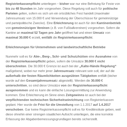
Registrierkassenpflicht
unterliegen –
bisher
war nur eine Befreiung für Feste von
bis zu 48 Stunden
im Jahr vorgesehen. Diese Regelung soll auch für
politische
Parteien
gelten, sofern es sich um ein ortsübliches Fest handelt (maximaler
Jahresumsatz von 15.000 € und Verwendung der Überschüsse für gemeinnützige
und parteipolitische Zwecke). Eine
Erleichterung
ist auch für den
Kantinenbetrieb
von
gemeinnützigen Vereinen
(z.B. von Fußballvereinen) vorgesehen. Sofern die
Kantine an
maximal 52 Tagen pro Jahr
geöffnet hat und einen
Umsatz
von
maximal 30.000 €
erzielt,
entfällt
die
Registrierkassenpflicht
.
Erleichterungen für Unternehmen und landwirtschaftliche Betriebe
Nunmehr soll es für
Alm-, Berg-, Schi- und Schutzhütten
eine
Ausnahme
von
der
Registrierkassenpflicht
geben, sofern die Umsätze
30.000 € nicht
überschreiten
. Die 30.000 € Grenze ist auch bei der
„Kalte-Hände Regelung“
maßgebend, wobei nur mehr jener
Jahresumsatz
relevant sein soll, der auf die
außerhalb der festen Räumlichkeiten ausgeübten Tätigkeiten
entfällt (bisher
wurde auf den
Gesamtjahresumsat
z abgestellt). Werden die
30.000 €
unterschritten
, so sind diese Umsätze
von
der
Registrierkassenpflicht
ausgenommen
und es kann die einfache Losungsermittlung zur Anwendung
kommen. Eine Erleichterung im Sinne eines
Zeitgewinns
ist auch bei der
verpflichtenden technischen Sicherheitseinrichtung
von Registrierkassen
geplant. Hier wurde die
Frist für die Umstellung
von 1.1.2017
auf 1.4.2017
verschoben
. Gar keine Registrierkassenpflicht soll es für Kreditinstitute geben, weil
diese ohnehin einer strengen staatlichen Aufsicht unterliegen, die eine korrekte
Erfassung der Abgabenbemessungsgrundlagen bereits sicherstellt.