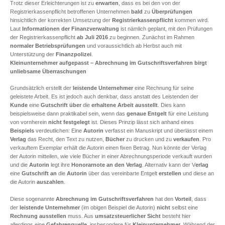
Trotz dieser Erleichterungen ist zu
erwarten
, dass es bei den von der
Registrierkassenpflicht betroffenen Unternehmen
bald
zu
Überprüfungen
hinsichtlich der korrekten Umsetzung der
Registrierkassenpflicht
kommen wird.
Laut
Informationen der Finanzverwaltung
ist nämlich geplant, mit den Prüfungen
der Registrierkassenpflicht
ab Juli 2016
zu beginnen. Zunächst im Rahmen
normaler Betriebsprüfungen
und voraussichtlich ab Herbst auch mit
Unterstützung der
Finanzpolizei
.
Kleinunternehmer aufgepasst – Abrechnung im Gutschriftsverfahren birgt
unliebsame Überraschungen
Grundsätzlich erstellt der
leistende Unternehmer
eine Rechnung für seine
geleistete Arbeit. Es ist jedoch auch denkbar, dass anstatt des Leistenden der
Kunde
eine
Gutschrift
über
die
erhaltene Arbeit ausstellt
. Dies kann
beispielsweise dann praktikabel sein, wenn das
genaue Entgelt
für eine Leistung
von vornherein
nicht festgelegt
ist. Dieses Prinzip lässt sich anhand eines
Beispiels
verdeutlichen: Eine
Autorin
verfasst ein Manuskript und überlässt einem
Verlag
das Recht, den Text zu nutzen,
Bücher
zu drucken und zu
verkaufen
. Pro
verkauftem Exemplar erhält die Autorin einen fixen Betrag. Nun könnte der Verlag
der Autorin mitteilen, wie viele Bücher in einer Abrechnungsperiode verkauft wurden
und die
Autorin
legt ihre
Honorarnote an den Verlag
. Alternativ kann der V
erlag
eine
Gutschrift
an
die
Autorin
über das vereinbarte Entgelt
erstellen
und diese an
die Autorin
auszahlen
.
Diese sogenannte
Abrechnung im Gutschriftsverfahren
hat den
Vorteil
, dass
der
leistende Unternehmer
(im obigen Beispiel die Autorin)
nicht
selbst eine
Rechnung
ausstellen
muss. Aus
umsatzsteuerlicher
Sicht
besteht hier
allerdings eine
Gefahrenquelle
, insbesondere für
Kleinunternehmer
. Während der