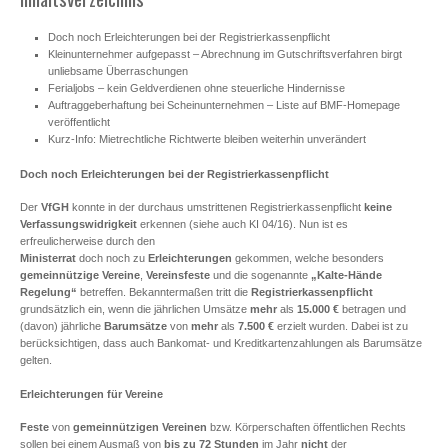
Doch noch Erleichterungen bei der Registrierkassenpflicht
Kleinunternehmer aufgepasst – Abrechnung im Gutschriftsverfahren birgt
unliebsame Überraschungen
Ferialjobs – kein Geldverdienen ohne steuerliche Hindernisse
Auftraggeberhaftung bei Scheinunternehmen – Liste auf BMF-Homepage
veröffentlicht
Kurz-Info: Mietrechtliche Richtwerte bleiben weiterhin unverändert
Doch noch Erleichterungen bei der Registrierkassenpflicht
Der
VfGH
konnte in der durchaus umstrittenen Registrierkassenpflicht
keine
Verfassungswidrigkeit
erkennen (siehe auch KI 04/16). Nun ist es
erfreulicherweise durch den
Ministerrat
doch noch zu
Erleichterungen
gekommen, welche besonders
gemeinnützige Vereine
,
Vereinsfeste
und die sogenannte
„Kalte-Hände
Regelung“
betreffen. Bekanntermaßen tritt die
Registrierkassenpflicht
grundsätzlich ein, wenn die jährlichen Umsätze
mehr
als
15.000 €
betragen und
(davon) jährliche
Barumsätze
von
mehr
als
7.500 €
erzielt wurden. Dabei ist zu
berücksichtigen, dass auch Bankomat- und Kreditkartenzahlungen als Barumsätze
gelten.
Erleichterungen für Vereine
Feste
von
gemeinnützigen
Vereinen
bzw. Körperschaften öffentlichen Rechts
sollen bei einem Ausmaß von
bis zu 72 Stunden
im Jahr
nicht
der