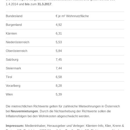
1.4.2014 und
bis
zum
31.3.2017
.
Bundesland
€ je m² Wohnnutzfläche
Burgenland
4,92
Kärnten
6,31
Niederösterreich
5,53
Oberösterreich
5,84
Salzburg
7,45
Steiermark
7,44
Tirol
6,58
Vorarlberg
8,28
Wien
5,39
Die mietrechtlichen Richtwerte gelten für zahlreiche Mietwohnungen in Österreich
bei
Neuvermietungen
. Durch die Nichtanhebung der Richtwerte sollen die
Inflationsfolgen bei den Wohnkosten abgeschwächt werden.
Impressum:
Medieninhaber, Herausgeber und Verleger: Klienten-Info, Klier, Krenn &