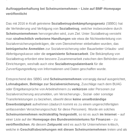
Auftraggeberhaftung bei Scheinunternehmen – Liste auf BMF-Homepage
veröffentlicht
Das mit 2016 in Kraft getretene
Sozialbetrugsbekämpfungsgesetz
(SBBG) hat
die Verhinderung und Verfolgung von
Sozialbetrug
, welcher insbesondere durch
Scheinunternehmen
hervorgerufen wird, zum Ziel. Unter Sozialbetrug versteht
man
strafrechtlich verbotene Handlungen
wie etwa die Nichtweiterleitung von
Sozialversicherungsbeiträgen, die vom Dienstnehmer einbehalten wurden, das
betrügerische Anmelden
zur Sozialversicherung oder Bauarbeiter-Urlaubs- und
Abfertigungskasse oder die
organisierte Schwarzarbeit
. Die Bekämpfung von
Sozialbetrug erfordert eine bessere Zusammenarbeit zwischen den Behörden und
Einrichtungen, weshalb auch eine
Sozialbetrugsdatenbank
für die
Zurverfügungstellung von Informationen und Daten geschaffen wurde.
Entsprechend des SBBG sind
Scheinunternehmen
vorrangig darauf ausgerichtet,
Lohnabgaben
,
Beiträge zur Sozialversicherung
, Zuschläge nach dem BUAG
oder Entgeltansprüche von Arbeitnehmern zu
verkürzen
oder Personen zur
Sozialversicherung anzumelden, um Versicherungs-, Sozial- oder sonstige
Transferleistungen zu beziehen, obwohl diese
keine unselbständige
Erwerbstätigkeit
aufnehmen (dadurch kommt es zu einem ungerechtfertigten
umfassenden Versicherungsschutz für diese Personen). Wurde ein solches
Scheinunternehmen
rechtskräftig
festgestellt
, so ist es auch
im Internet
– auf
einer Liste auf der
Homepage des Bundesministeriums für Finanzen
– zu
veröffentlichen
. Ab diesem
Zeitpunkt
wird es auch für Unternehmen kritisch,
welche in
Geschäftsbeziehungen mit diesen Scheinunternehmen
treten und als