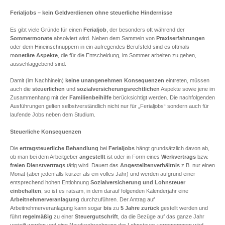
Ferialjobs – kein Geldverdienen ohne steuerliche Hindernisse
Es gibt viele Gründe für einen
Ferialjob
, der besonders oft während der
Sommermonate
absolviert wird. Neben dem Sammeln von
Praxiserfahrungen
oder dem Hineinschnuppern in ein aufregendes Berufsfeld sind es oftmals
m
onetäre Aspekte
, die für die Entscheidung, im Sommer arbeiten zu gehen,
ausschlaggebend sind.
Damit (im Nachhinein)
keine unangenehmen Konsequenzen
eintreten, müssen
auch die
steuerlichen
und
sozialversicherungsrechtlichen
Aspekte sowie jene im
Zusammenhang mit der
Familienbeihilfe
berücksichtigt werden. Die nachfolgenden
Ausführungen gelten selbstverständlich nicht nur für „Ferialjobs“ sondern auch für
laufende Jobs neben dem Studium.
Steuerliche Konsequenzen
Die
ertragsteuerliche Behandlung
bei
Ferialjobs
hängt grundsätzlich davon ab,
ob man bei dem Arbeitgeber
angestellt
ist oder in Form eines
Werkvertrags
bzw.
freien Dienstvertrags
tätig wird. Dauert das
Angestelltenverhältnis
z.B. nur einen
Monat (aber jedenfalls kürzer als ein volles Jahr) und werden aufgrund einer
entsprechend hohen Entlohnung
Sozialversicherung und Lohnsteuer
einbehalten
, so ist es ratsam, in dem darauf folgenden Kalenderjahr eine
Arbeitnehmerveranlagung
durchzuführen. Der Antrag auf
Arbeitnehmerveranlagung kann sogar
bis
zu
5 Jahre
zurück
gestellt werden und
führt
regelmäßig
zu einer
Steuergutschrift
, da die Bezüge auf das ganze Jahr