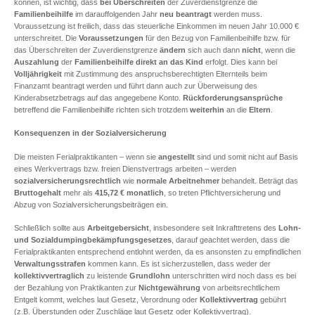
können, ist wichtig, dass
bei Überschreiten
der Zuverdienstgrenze die
Familienbeihilfe
im darauffolgenden Jahr
neu beantragt
werden muss.
Voraussetzung ist freilich, dass das steuerliche Einkommen im neuen Jahr 10.000 €
unterschreitet. Die
Voraussetzungen
für den Bezug von Familienbeihilfe bzw. für
das Überschreiten der Zuverdienstgrenze
ändern
sich auch dann
nicht
, wenn die
Auszahlung
der
Familienbeihilfe direkt an das Kind
erfolgt. Dies kann bei
Volljährigkeit
mit Zustimmung des anspruchsberechtigten Elternteils beim
Finanzamt beantragt werden und führt dann auch zur Überweisung des
Kinderabsetzbetrags auf das angegebene Konto.
Rückforderungsansprüche
betreffend die Familienbeihilfe richten sich trotzdem
weiterhin
an die
Eltern
.
Konsequenzen in der Sozialversicherung
Die meisten Ferialpraktikanten – wenn sie
angestellt
sind und somit nicht auf Basis
eines Werkvertrags bzw. freien Dienstvertrags arbeiten – werden
sozialversicherungsrechtlich
wie
normale Arbeitnehmer
behandelt. Beträgt das
Bruttogehalt
mehr als
415,72 € monatlich
, so treten Pflichtversicherung und
Abzug von Sozialversicherungsbeiträgen ein.
Schließlich sollte aus
Arbeitgebersicht
, insbesondere seit Inkrafttretens des
Lohn-
und Sozialdumpingbekämpfungsgesetzes
, darauf geachtet werden, dass die
Ferialpraktikanten entsprechend entlohnt werden, da es ansonsten zu empfindlichen
Verwaltungsstrafen
kommen kann. Es ist sicherzustellen, dass weder der
kollektivvertraglich
zu leistende
Grundlohn
unterschritten wird noch dass es bei
der Bezahlung von Praktikanten zur
Nichtgewährung
von arbeitsrechtlichem
Entgelt kommt, welches laut Gesetz, Verordnung oder
Kollektivvertrag
gebührt
(z.B. Überstunden oder Zuschläge laut Gesetz oder Kollektivvertrag).