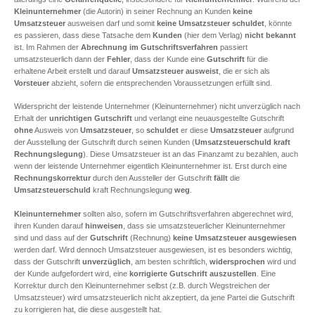
Kleinunternehmer
(die Autorin) in seiner Rechnung an Kunden
keine
Umsatzsteuer
ausweisen darf und somit
keine Umsatzsteuer schuldet
, könnte
es passieren, dass diese Tatsache dem
Kunden
(hier dem Verlag)
nicht bekannt
ist. Im Rahmen der
Abrechnung im Gutschriftsverfahren
passiert
umsatzsteuerlich dann der
Fehler
, dass der Kunde eine
Gutschrift
für die
erhaltene Arbeit erstellt und darauf
Umsatzsteuer ausweist
, die er sich als
Vorsteuer
abzieht, sofern die entsprechenden Voraussetzungen erfüllt sind.
Widerspricht der leistende Unternehmer (Kleinunternehmer) nicht unverzüglich nach
Erhalt der
unrichtigen Gutschrift
und verlangt eine neuausgestellte Gutschrift
ohne
Ausweis von
Umsatzsteuer
, so
schuldet
er diese
Umsatzsteuer
aufgrund
der Ausstellung der Gutschrift durch seinen Kunden (
Umsatzsteuerschuld kraft
Rechnungslegung
). Diese Umsatzsteuer ist an das Finanzamt zu bezahlen, auch
wenn der leistende Unternehmer eigentlich Kleinunternehmer ist. Erst durch eine
Rechnungskorrektur
durch den Aussteller der Gutschrift
fällt
die
Umsatzsteuerschuld
kraft Rechnungslegung
weg
.
Kleinunternehmer
sollten also, sofern im Gutschriftsverfahren abgerechnet wird,
ihren Kunden darauf
hinweisen
, dass sie umsatzsteuerlicher Kleinunternehmer
sind und dass auf der
Gutschrift
(Rechnung)
keine Umsatzsteuer
ausgewiesen
werden darf. Wird dennoch Umsatzsteuer ausgewiesen, ist es besonders wichtig,
dass der Gutschrift
unverzüglich
, am besten schriftlich,
widersprochen
wird und
der Kunde aufgefordert wird, eine
korrigierte Gutschrift
auszustellen
. Eine
Korrektur durch den Kleinunternehmer selbst (z.B. durch Wegstreichen der
Umsatzsteuer) wird umsatzsteuerlich nicht akzeptiert, da jene Partei die Gutschrift
zu korrigieren hat, die diese ausgestellt hat.