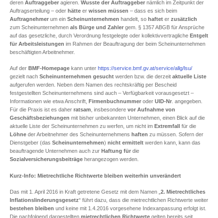
deren
Auftraggeber
agieren.
Wusste der Auftraggeber
nämlich im Zeitpunkt der
Auftragserteilung – oder
hätte
er
wissen
müssen
– dass es sich beim
Auftragnehmer
um ein
Scheinunternehmen
handelt, so
haftet
er
zusätzlich
zum Scheinunternehmen
als Bürge und Zahler
gem. § 1357 ABGB für Ansprüche
auf das gesetzliche, durch Verordnung festgelegte oder kollektivvertragliche
Entgelt
für Arbeitsleistungen
im Rahmen der Beauftragung der beim Scheinunternehmen
beschäftigten Arbeitnehmer.
Auf der
BMF-Homepage
kann unter
https://service.bmf.gv.at/service/allg/lsu/
gezielt nach
Scheinunternehmen gesucht
werden bzw. die derzeit
aktuelle Liste
aufgerufen werden. Neben dem Namen des rechtskräftig per Bescheid
festgestellten Scheinunternehmens sind auch – Verfügbarkeit vorausgesetzt –
Informationen wie etwa Anschrift,
Firmenbuchnummer
oder
UID-Nr
. angegeben.
Für die Praxis ist es daher
ratsam
, insbesondere
vor Aufnahme von
Geschäftsbeziehungen
mit bisher unbekannten Unternehmen, einen Blick auf die
aktuelle Liste der Scheinunternehmen zu werfen, um nicht im
Extremfall
für die
Löhne
der Arbeitnehmer des Scheinunternehmens
haften
zu müssen. Sofern der
Dienstgeber (das
Scheinunternehmen
)
nicht ermittelt
werden kann, kann das
beauftragende Unternehmen auch zur
Haftung
für
die
Sozialversicherungsbeiträge
herangezogen werden.
Kurz-Info: Mietrechtliche Richtwerte bleiben weiterhin unverändert
Das mit 1. April 2016 in Kraft getretene Gesetz mit dem Namen „
2. Mietrechtliches
Inflationslinderungsgesetz
“ führt dazu, dass die mietrechtlichen Richtwerte weiter
bestehen bleiben
und keine mit 1.4.2016 vorgesehene Indexanpassung erfolgt ist.
Die nachfolgend dargestellten
mietrechtlichen Richtwerte
gelten bereits seit