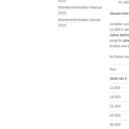
2020
im Jah
Klienteninformation Februar
2020
Steuerrefor
Klienteninformation Januar
Anstelle vo
2020
11.000 € ste
Jahre befr
sorgt für
jäh
brutto) und
Im Detail si
Neu
Stufe bis €
11.000
18.000
31.000
60.000
90.000