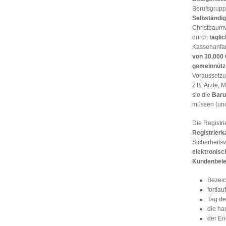
Berufsgrupp
Selbständi
Christbaumve
durch
tägli
Kassenanfa
von 30.000 
gemeinnütz
Voraussetzu
z.B. Ärzte, 
sie die
Baru
müssen (und
Die Registr
Registrier
Sicherheits
elektronisc
Kundenbel
Bezeic
fortla
Tag de
die ha
der En