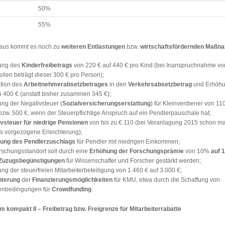
50%
55%
aus kommt es noch zu
weiteren Entlastungen
bzw.
wirtschaftsfördernden Maßn
ung des
Kinderfreibetrags
von 220 € auf 440 € pro Kind (bei Inanspruchnahme vo
eilen beträgt dieser 300 € pro Person);
ation des
Arbeitnehmerabsetzbetrages
in den
Verkehrsabsetzbetrag
und Erhöhu
ch 400 € (anstatt bisher zusammen 345 €);
ng der Negativsteuer (
Sozialversicherungserstattung
) für Kleinverdiener von 110
bzw. 500 €, wenn der Steuerpflichtige Anspruch auf ein Pendlerpauschale hat;
vsteuer für niedrige Pensionen
von bis zu € 110 (bei Veranlagung 2015 schon ma
ls vorgezogene Erleichterung);
ung des Pendlerzuschlags
für Pendler mit niedrigen Einkommen;
rschungsstandort soll durch eine
Erhöhung der Forschungsprämie
von 10%
auf 
Zuzugsbegünstigungen
für Wissenschafter und Forscher gestärkt werden;
ng der steuerfreien Mitarbeiterbeteiligung von 1.460 € auf 3.000 €;
hterung
der
Finanzierungsmöglichkeiten
für KMU, etwa durch die Schaffung von
nbedingungen für
Crowdfunding
.
m kompakt II – Freibetrag bzw. Freigrenze für Mitarbeiterrabatte