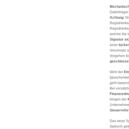
Mechanisc
Datenträger
Achtung
: N
Registrierka
Registrierk
welche die 
Signatur si
einer
lücke
Vorumsatz a
Vorgehen für
geschlosse
Wird der
Ein
typischerwe
geht dadurc
Bei vorsätzl
Finanzordnu
hingen der
Unternehmer
Steuerrefo
Das neue Sy
dadurch gek