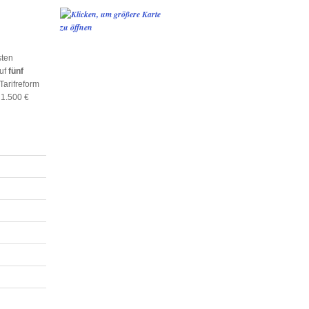
sten
auf
fünf
 Tarifreform
1.500 €