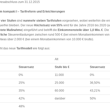
resabschluss zum 31.12.2015
m kompakt I – Tarifreform und Erleichterungen
n
vier Stufen
sind
nunmehr sieben Tarifstufen
vorgesehen, wobei weiterhin die er
uerfrei bleiben. Der neue
Höchstsatz von 55%
wird für die Jahre 2016 bis 2020 (
istete Maßnahme
) eingeführt und betrifft die
Einkommensteile über 1,0 Mio. €
. Die
rliche
Steuerentlastungen zwischen rund 500 € (bei einem Monatseinkommen von 
 etwas über 2.000 € (bei einem Monatseinkommen von 10.000 € brutto).
eht das neue
Tarifmodell
wie folgt aus:
Alt
Steuersatz
Stufe bis €
Steuersatz
0%
11.000
0%
25%
25.000
36,50%
35%
60.000
43,21%
42%
darüber
50%
48%