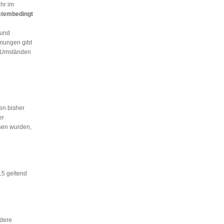
hr im
tembedingt
 und
mungen gibt
r Umständen
n bisher
er
sen wurden,
15 geltend
ndere