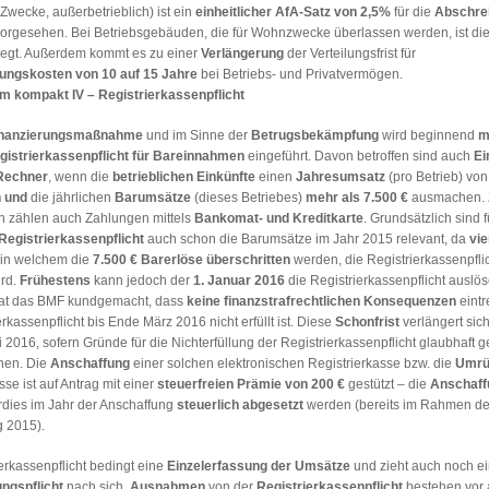
 Zwecke, außerbetrieblich) ist ein
einheitlicher AfA-Satz von 2,5%
für die
Abschre
orgesehen. Bei Betriebsgebäuden, die für Wohnzwecke überlassen werden, ist die 
legt. Außerdem kommt es zu einer
Verlängerung
der Verteilungsfrist für
ungskosten von 10 auf 15 Jahre
bei Betriebs- und Privatvermögen.
m kompakt IV – Registrierkassenpflicht
inanzierungsmaßnahme
und im Sinne der
Betrugsbekämpfung
wird beginnend
m
gistrierkassenpflicht für Bareinnahmen
eingeführt. Davon betroffen sind auch
Ei
Rechner
, wenn die
betrieblichen Einkünfte
einen
Jahresumsatz
(pro Betrieb) vo
n und
die jährlichen
Barumsätze
(dieses Betriebes)
mehr als 7.500 €
ausmachen. 
 zählen auch Zahlungen mittels
Bankomat- und Kreditkarte
. Grundsätzlich sind 
Registrierkassenpflicht
auch schon die Barumsätze im Jahr 2015 relevant, da
vie
in welchem die
7.500 € Barerlöse überschritten
werden, die Registrierkassenpfli
ird.
Frühestens
kann jedoch der
1. Januar 2016
die Registrierkassenpflicht auslös
hat das BMF kundgemacht, dass
keine
finanzstrafrechtlichen Konsequenzen
eintr
erkassenpflicht bis Ende März 2016 nicht erfüllt ist. Diese
Schonfrist
verlängert sich
 2016, sofern Gründe für die Nichterfüllung der Registrierkassenpflicht glaubhaft 
nen. Die
Anschaffung
einer solchen elektronischen Registrierkasse bzw. die
Umrü
sse ist auf Antrag mit einer
steuerfreien Prämie von 200 €
gestützt – die
Anschaff
dies im Jahr der Anschaffung
steuerlich abgesetzt
werden (bereits im Rahmen de
 2015).
erkassenpflicht bedingt eine
Einzelerfassung der Umsätze
und zieht auch noch e
ungspflicht
nach sich.
Ausnahmen
von der
Registrierkassenpflicht
bestehen vor a