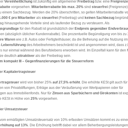
ner
Vereinheitlichung
ist zukünftig ein allgemeiner
Freibetrag
bzw. eine
Freigrenze
rabatte
vorgesehen.
Mitarbeiterrabatte bis max. 20%
sind
steuerfrei
(Freigrenze)
zu einem Sachbezug. Werden die 20% überschritten, so gelten Mitarbeiterrabatte v
.000 € pro Mitarbeiter
als
steuerfrei
(Freibetrag) und
keinen Sachbezug
begründ
ag hinausgehende Vorteile sind als laufender Bezug zu versteuern. Als
sgrundlage
für den Rabatt ist grundsätzlich der
Endpreis gegenüber Endverbrau
en (abzüglich üblicher Kundenrabatte). Die prozentuelle Begünstigung von bis zu 
ure Waren
wie z.B. Autos oder Fertigteilhäuser, da die Befreiung auf die Nutzung 
n Lebensführung
des Arbeitnehmers beschränkt ist und angenommen wird, dass z.B
us nur einmal während des Berufslebens erworben wird. Im Einzelfall kann für den M
ze deutlich
attraktiver
als der Freibetrag sein.
m kompakt III – Gegenfinanzierungen für die Steuerreform
r Kapitalertragsteuer
ertragsteuer
wird von bisher 25%
auf 27,5% erhöht
. Die erhöhte KESt gilt auch für
 von Privatstiftungen, Erträge aus der Veräußerung von Wertpapieren oder für
gen aus Immobilienfonds. Nur für
Zinsen aus Sparbüchern und Girokonten
ist exp
e KESt in Höhe von
25%
vorgesehen.
er Umsatzsteuer
 vom ermäßigten Umsatzsteuersatz von 10% erfassten Umsätzen kommt es zu eine
erhöhung auf 13%
. Die Erhöhung betrifft dabei vor allem Beherbergungsleistungen