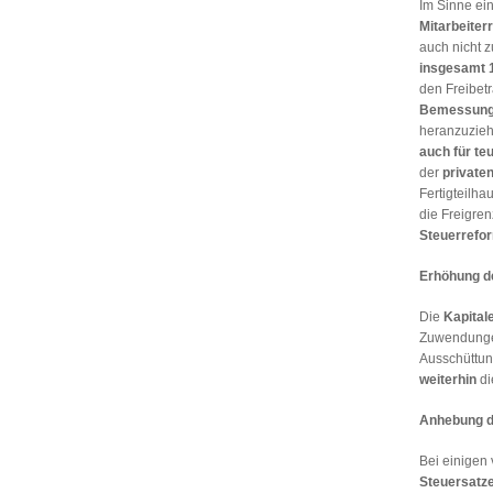
Im Sinne ei
Mitarbeiter
auch nicht 
insgesamt 1
den Freibetr
Bemessung
heranzuzieh
auch für te
der
private
Fertigteilha
die Freigren
Steuerrefor
Erhöhung de
Die
Kapital
Zuwendungen
Ausschüttun
weiterhin
di
Anhebung d
Bei einigen
Steuersatz