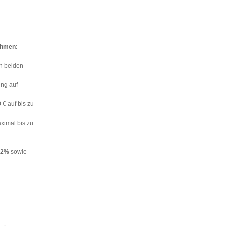
ahmen
:
n beiden
ng auf
 € auf bis zu
ximal bis zu
12%
sowie