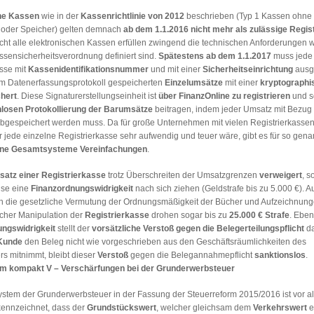
he Kassen
wie in der
Kassenrichtlinie von 2012
beschrieben (Typ 1 Kassen ohne E
 oder Speicher) gelten demnach
ab dem 1.1.2016 nicht mehr als zulässige Regis
icht alle elektronischen Kassen erfüllen zwingend die technischen Anforderungen wi
ssensicherheitsverordnung definiert sind.
Spätestens ab dem 1.1.2017
muss jede
asse mit
Kassenidentifikationsnummer
und mit einer
Sicherheitseinrichtung
ausge
im Datenerfassungsprotokoll gespeicherten
Einzelumsätze
mit einer
kryptographi
chert
. Diese Signaturerstellungseinheit ist
über FinanzOnline zu registrieren
und s
nlosen
Protokollierung der Barumsätze
beitragen, indem jeder Umsatz mit Bezug
bgespeichert werden muss. Da für große Unternehmen mit vielen Registrierkassen
 jede einzelne Registrierkasse sehr aufwendig und teuer wäre, gibt es für so gena
ne Gesamtsysteme Vereinfachungen
.
satz einer Registrierkasse
trotz Überschreiten der Umsatzgrenzen
verweigert
, s
ise eine
Finanzordnungswidrigkeit
nach sich ziehen (Geldstrafe bis zu 5.000 €). 
h die gesetzliche Vermutung der Ordnungsmäßigkeit der Bücher und Aufzeichnunge
icher Manipulation der
Registrierkasse
drohen sogar bis zu
25.000 € Strafe
. Eben
ngswidrigkeit
stellt der
vorsätzliche Verstoß gegen die Belegerteilungspflicht
da
Kunde
den Beleg nicht wie vorgeschrieben aus den Geschäftsräumlichkeiten des
s mitnimmt, bleibt dieser
Verstoß
gegen die Belegannahmepflicht
sanktionslos
.
rm kompakt V – Verschärfungen bei der Grunderwerbsteuer
stem der Grunderwerbsteuer in der Fassung der Steuerreform 2015/2016 ist vor a
ennzeichnet, dass der
Grundstückswert
, welcher gleichsam dem
Verkehrswert
e