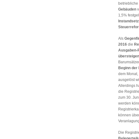
betriebliche
Gebäuden
v
1,5% festge
Instandsetz
Steuerrefor
Als
Gegenf
2016
die
Re
Ausgaben-
übersteige
Barumsätzen
Beginn der 
dem Monat, 
ausgelöst w
Allerdings 
die Registri
zum 30. Juni
werden kön
Registrierka
können über
Veranlagung
Die Registri
Belegerteil