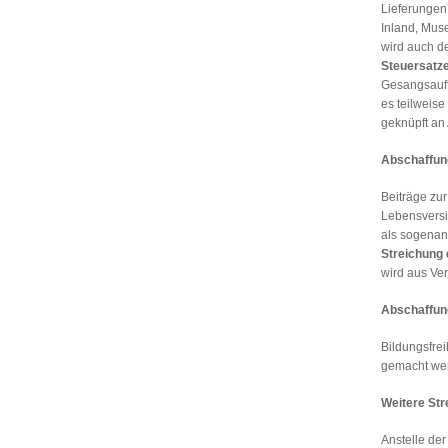
Lieferungen
Inland, Mus
wird auch d
Steuersatze
Gesangsauff
es teilweis
geknüpft an
Abschaffun
Beiträge zu
Lebensvers
als sogenan
Streichung 
wird aus Ve
Abschaffung
Bildungsfre
gemacht wer
Weitere St
Anstelle der