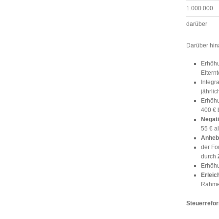
1.000.000
darüber
Darüber hin
Erhöh
Elternt
Integr
jährli
Erhöhu
400 € 
Negati
55 € a
Anheb
der Fo
durch
Erhöhu
Erleic
Rahme
Steuerrefor