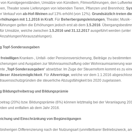
 von Kunstgegenständen, Umsätze von Künstlern, Filmvorführungen, den Luftverke
een, Theater sowie Lieferungen von lebenden Tieren, Pflanzen und Brennholz.
Sys
er Verkauf von
ab-Hof-Weinen
auf 13% erhöht (von 12%).
Grundsätzlich treten die
rhöhungen mit 1.1.2016 in Kraft
. Für
Beherbergungsleistungen
, Theater, Musik-
ührungen gelten die Erhöhungen jedoch erst ab dem
1.5.2016
. Übergangsbestim
e für Umsätze, welche zwischen
1.5.2016 und 31.12.2017
ausgeführt werden (unte
 Anzahlungen/Vorauszahlungen).
g Topf-Sonderausgaben
r
freiwilligen
Kranken-, Unfall- oder Pensionsversicherung, Beiträge zu bestimmten
icherungen und Ausgaben zur Wohnraumschaffung oder Wohnraumsanierung ware
nte „
Topf-Sonderausgaben
“ absetzbar. Im Zuge der Steuerreform kommt es zu ein
dieser Absetzmöglichkeit
. Für
Altverträge
, welche vor dem 1.1.2016 abgeschlos
rtrauensschutzgründen die steuerliche Abzugsfähigkeit bis 2020 zugelassen.
 Bildungsfreibetrag und Bildungsprämie
ibetrag (20%) bzw. Bildungsprämie (6%) können letztmalig bei der Veranlagung 20
den und entfallen ab dem Jahr 2016.
reichung und Einschränkung von Begünstigungen
 bisherigen Differenzierung nach der Nutzungsart (unmittelbarer Betriebszweck, a