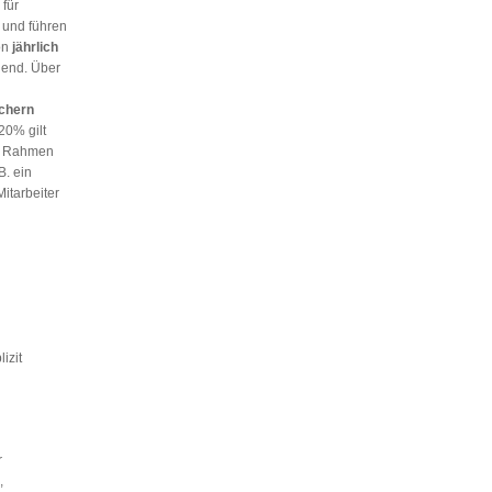
für
 und führen
on
jährlich
end. Über
chern
20% gilt
im Rahmen
. ein
itarbeiter
lizit
r
,