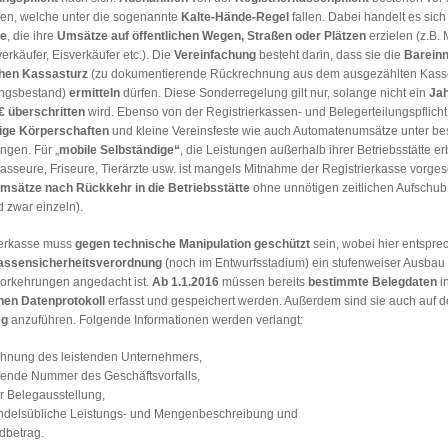
en, welche unter die sogenannte
Kalte-Hände-Regel
fallen. Dabei handelt es sic
ge
, die ihre
Umsätze auf öffentlichen Wegen, Straßen oder Plätzen
erzielen (z.B. 
rkäufer, Eisverkäufer etc.). Die
Vereinfachung
besteht darin, dass sie die
Barein
chen Kassasturz
(zu dokumentierende Rückrechnung aus dem ausgezählten Kass
ngsbestand)
ermitteln
dürfen. Diese Sonderregelung gilt nur, solange nicht ein
Ja
€ überschritten
wird. Ebenso von der Registrierkassen- und Belegerteilungspflich
ige Körperschaften
und kleine Vereinsfeste wie auch Automatenumsätze unter be
ngen. Für „
mobile Selbständige“
, die Leistungen außerhalb ihrer Betriebsstätte er
Masseure, Friseure, Tierärzte usw. ist mangels Mitnahme der Registrierkasse vorge
msätze nach Rückkehr
in die Betriebsstätte
ohne unnötigen zeitlichen Aufschu
 zwar einzeln).
ierkasse muss
gegen technische Manipulation geschützt
sein, wobei hier entspre
kassensicherheitsverordnung
(noch im Entwurfsstadium) ein stufenweiser Ausbau
vorkehrungen angedacht ist.
Ab 1.1.2016
müssen bereits
bestimmte Belegdaten
i
hen Datenprotokoll
erfasst und gespeichert werden. Außerdem sind sie auch auf 
eg
anzuführen. Folgende Informationen werden verlangt:
hnung des leistenden Unternehmers,
ufende Nummer des Geschäftsvorfalls,
r Belegausstellung,
ndelsübliche Leistungs- und Mengenbeschreibung und
dbetrag.