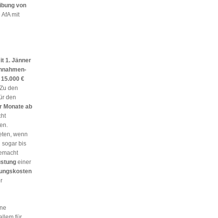
ibung von
AfA mit
it 1. Jänner
nnahmen-
n
15.000 €
Zu den
für den
r Monate ab
cht
en.
eten, wenn
 sogar bis
gemacht
stung
einer
ungskosten
r
ine
llem für