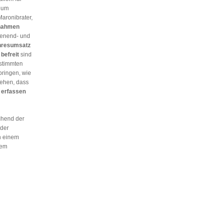
h um
Maronibrater,
nahmen
enend- und
hresumsatz
t
befreit
sind
stimmten
bringen, wie
sehen, dass
b
erfassen
chend der
 der
n einem
dem