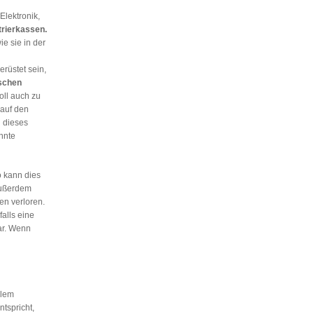
lektronik,
trierkassen.
e sie in der
rüstet sein,
schen
oll auch zu
 auf den
 dieses
nnte
o kann dies
Außerdem
n verloren.
falls eine
r. Wenn
llem
ntspricht,