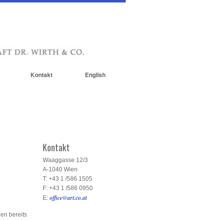
Kontakt
English
Kontakt
Waaggasse 12/3
A-1040 Wien
T: +43 1 /586 1505
F: +43 1 /586 0950
office@art.co.at
E:
en bereits