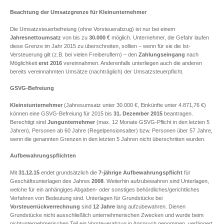
Beachtung der Umsatzgrenze für Kleinunternehmer
Die Umsatzsteuerbefreiung (ohne Vorsteuerabzug) ist nur bei einem
Jahresnettoumsatz
von bis zu
30.000 €
möglich. Unternehmer, die Gefahr laufen
diese Grenze im Jahr 2015 zu überschreiten, sollten – wenn für sie die Ist-
Versteuerung gilt (z.B. bei vielen Freiberuflern) – den
Zahlungseingang
nach
Möglichkeit
erst 2016
vereinnahmen. Anderenfalls unterliegen auch die anderen
bereits vereinnahmten Umsätze (nachträglich) der Umsatzsteuerpflicht.
GSVG-Befreiung
Kleinstunternehmer
(Jahresumsatz unter 30.000 €, Einkünfte unter 4.871,76 €)
können eine GSVG-Befreiung für 2015 bis
31. Dezember 2015
beantragen.
Berechtigt sind
Jungunternehmer
(max. 12 Monate GSVG-Pflicht in den letzten 5
Jahren), Personen ab 60 Jahre (Regelpensionsalter) bzw. Personen über 57 Jahre,
wenn die genannten Grenzen in den letzten 5 Jahren nicht überschritten wurden.
Aufbewahrungspflichten
Mit
31.12.15
endet grundsätzlich die
7-jährige Aufbewahrungspflicht
für
Geschäftsunterlagen des Jahres
2008
. Weiterhin aufzubewahren sind Unterlagen,
welche für ein anhängiges Abgaben- oder sonstiges behördliches/gerichtliches
Verfahren von Bedeutung sind. Unterlagen für Grundstücke bei
Vorsteuerrückverrechnung
sind
12 Jahre
lang aufzubewahren. Dienen
Grundstücke nicht ausschließlich unternehmerischen Zwecken und wurde beim
nichtunternehmerischen Teil ein Vorsteuerabzug in Anspruch genommen, verlängert