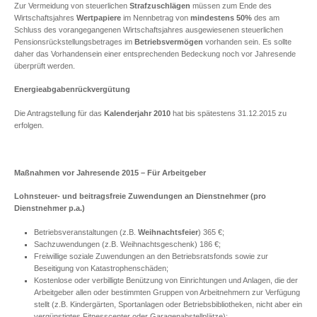
Zur Vermeidung von steuerlichen
Strafzuschlägen
müssen zum Ende des
Wirtschaftsjahres
Wertpapiere
im Nennbetrag von
mindestens 50%
des am
Schluss des vorangegangenen Wirtschaftsjahres ausgewiesenen steuerlichen
Pensionsrückstellungsbetrages im
Betriebsvermögen
vorhanden sein. Es sollte
daher das Vorhandensein einer entsprechenden Bedeckung noch vor Jahresende
überprüft werden.
Energieabgabenrückvergütung
Die Antragstellung für das
Kalenderjahr 2010
hat bis spätestens 31.12.2015 zu
erfolgen.
Maßnahmen vor Jahresende 2015 – Für Arbeitgeber
Lohnsteuer- und beitragsfreie Zuwendungen an Dienstnehmer (pro
Dienstnehmer p.a.)
Betriebsveranstaltungen (z.B.
Weihnachtsfeier
) 365 €;
Sachzuwendungen (z.B. Weihnachtsgeschenk) 186 €;
Freiwillige soziale Zuwendungen an den Betriebsratsfonds sowie zur
Beseitigung von Katastrophenschäden;
Kostenlose oder verbilligte Benützung von Einrichtungen und Anlagen, die der
Arbeitgeber allen oder bestimmten Gruppen von Arbeitnehmern zur Verfügung
stellt (z.B. Kindergärten, Sportanlagen oder Betriebsbibliotheken, nicht aber ein
vergünstigtes Fitnesscenter oder Garagenabstellplätze);