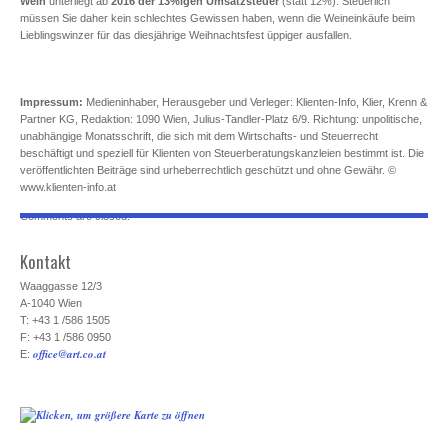
Wein
unterliegt ab
2016 der 13%igen Umsatzsteuer
(statt 12%). Steuerlich
müssen Sie daher kein schlechtes Gewissen haben, wenn die Weineinkäufe beim
Lieblingswinzer für das diesjährige Weihnachtsfest üppiger ausfallen.
Impressum:
Medieninhaber, Herausgeber und Verleger: Klienten-Info, Klier, Krenn &
Partner KG, Redaktion: 1090 Wien, Julius-Tandler-Platz 6/9. Richtung: unpolitische,
unabhängige Monatsschrift, die sich mit dem Wirtschafts- und Steuerrecht
beschäftigt und speziell für Klienten von Steuerberatungskanzleien bestimmt ist. Die
veröffentlichten Beiträge sind urheberrechtlich geschützt und ohne Gewähr. ©
www.klienten-info.at
Comments are closed.
Kontakt
Waaggasse 12/3
A-1040 Wien
T: +43 1 /586 1505
F: +43 1 /586 0950
office@art.co.at
E: