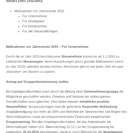
Maßnahmen vor Jahresende 2015
Für Unternehmer
Für Arbeitgeber
Für Arbeitnehmer
Für alle Steuerpflichtigen
Maßnahmen vor Jahresende 2015 – Für Unternehmer
Durch die im Jahr 2015 beschlossene
Steuerreform
kommt es ab 1.1.2016 zu
zahlreichen
Neuerungen
, deren Auswirkungen durch gezielte Maßnahmen (noch
im Jahr 2015) optimiert werden können. Ansonsten gibt es wie jedes Jahr ein paar
„Klassiker“ um Steuern zu sparen.
Antrag auf Gruppenbesteuerung stellen
Bei Kapitalgesellschaften kann durch die Bildung einer
Unternehmensgruppe
die
Möglichkeit geschaffen werden, Gewinne und Verluste der einbezogenen
Gesellschaften auszugleichen. Dies bietet mitunter
erhebliche positive
Steuereffekte
. Voraussetzungen sind die geforderte
finanzielle Verbindung
(Kapitalbeteiligung von mehr als 50% und Mehrheit der Stimmrechte) seit Beginn des
Wirtschaftsjahres sowie ein entsprechend beim Finanzamt eingebrachter
Gruppenantrag
. Bei allen Kapitalgesellschaften, die das Kalenderjahr als
Wirtschaftsjahr haben (d.h. Bilanzstichtag 31.12.) ist der Gruppenantrag bis
spätestens
31.12.2015
einzubringen, damit er noch Wirkung für die
Veranlagung