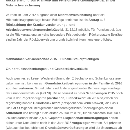
Rückerstattung von Kranken- und Pensionsversicherungsbeiträgen bei
Mehrfachversicherung
Wurden im Jahr 2012 aufgrund einer
Mehrfachversicherung
über die
Höchstbeitragsgrundlage hinaus Beiträge entrichtet, ist ein
Antrag auf
Rückzahlung der Krankenversicherungs- und
Arbeitslosenversicherungsbeiträge
bis 31.12.15 möglich. Für Pensionsbeiträge
ist die Rückerstattung an keine besondere Frist gebunden. Rückerstattete Beiträge
sind im Jahr der Rücküberweisung grundsätzlich einkommensteuerpflichtig.
Maßnahmen vor Jahresende 2015 – Für alle Steuerpflichtigen
Grundstücksschenkungen und Grundstücksverkäufe
Auch wenn es zu keiner Wiedereinführung der Erbschafts- und Schenkungssteuer
gekommen ist, können sich
Grundstücksübertragungen in der Familie ab 2016
spürbar verteuern
. Grund dafür sind Änderungen bei der Bemessungsgrundlage
der Grunderwerbsteuer (GrESt). Diese bemisst sich
bei Schenkungen 2015
noch
vom in der Regel niedrigeren (
dreifachen
)
Einheitswert
, ab 2016 ist jedoch der
regelmäßig höhere
Grundstückswert
(entspricht dem
Verkehrswert
) die Basis.
Die GrESt folgt bei unentgeltlichen und teilentgeltlichen Übertragungen einem
Stufentarif
und beträgt für die ersten 250.000 € 0,5%, für die nächsten 150.000 €
2% und darüber hinaus 3,5%.
Geplante Liegenschaftsübertragungen
sollten
daher unter Umständen noch in das Jahr 2015
vorgezogen
werden. Bei
privaten
(wie auch bei betrieblichen)
Grundstücksveräußerungen
wird der
Steuersatz ab