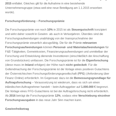
2015
entfaltet. Gleiches gilt für die Aufnahme in eine bestehende
Unternehmensgruppe (etwa weil eine neue Beteiligung am 1.1.2015 erworben
wurde).
Forschungsförderung – Forschungsprämie
Die Forschungsprämie von noch
10%
in 2015 ist als
Steuergutschrift
konzipiert
und wirkt daher sowohl in Gewinn- als auch in Verlustjahren. Überdies sind die
Forschungsaufwendungen unabhängig von der Inanspruchnahme der
Forschungsprämie steuerlich abzugsfähig. Die für die Prämie
relevanten
Forschungsaufwendungen
können
Personal- und Materialaufwendungen
für
F&E-Tätigkeiten, Gemeinkosten, Finanzierungsaufwendungen und unmittelbar der
Forschung und Entwicklung dienende Investitionen (einschließlich der Anschaffung
von Grundstücken) umfassen. Die Forschungsprämie ist für die
Eigenforschung
(diese muss im
Inland
erfolgen) der Höhe nach
nicht gedeckelt
. Für die
Geltendmachung der Forschungsprämie ist die Vorlage eines positiven Gutachtens
der Österreichischen Forschungsförderungsgesellschaft (
FFG
) (Anforderung über
Finanz-Online) erforderlich. Im Gegensatz dazu ist die
Bemessungsgrundlage für
Auftragsforschung
– Voraussetzung ist wiederum, dass es sich um einen
inländischen Auftragnehmer handelt – beim Auftraggeber auf
1.000.000 €
begrenzt.
Die Vorlage eines FFG-Gutachtens ist bei der Auftragsforschung nicht erforderlich.
Ab
2016
beträgt die Forschungsprämie
12%
, sodass eine
Verschiebung einzelner
Forschungsausgaben
in das neue Jahr Sinn machen kann.
Gewinnfreibetrag