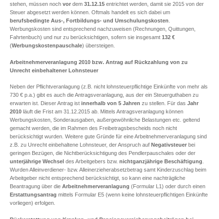
stehen, müssen noch
vor
dem
31.12.15
entrichtet werden, damit sie 2015 von der
Steuer abgesetzt werden können. Oftmals handelt es sich dabei um
berufsbedingte Aus-, Fortbildungs- und Umschulungskosten
.
Werbungskosten sind entsprechend nachzuweisen (Rechnungen, Quittungen,
Fahrtenbuch) und nur zu berücksichtigen, sofern sie insgesamt
132 €
(
Werbungskostenpauschale
) übersteigen.
Arbeitnehmerveranlagung 2010 bzw. Antrag auf Rückzahlung von zu
Unrecht einbehaltener Lohnsteuer
Neben der Pflichtveranlagung (z.B. nicht lohnsteuerpflichtige Einkünfte von mehr als
730 € p.a.) gibt es auch die Antragsveranlagung, aus der ein Steuerguthaben zu
erwarten ist. Dieser Antrag ist
innerhalb von 5 Jahren
zu stellen. Für das
Jahr
2010
läuft die Frist am 31.12.2015 ab. Mittels Antragsveranlagung können
Werbungskosten, Sonderausgaben, außergewöhnliche Belastungen etc. geltend
gemacht werden, die im Rahmen des Freibetragsbescheids noch nicht
berücksichtigt wurden. Weitere gute Gründe für eine Arbeitnehmerveranlagung sind
z.B. zu Unrecht einbehaltene Lohnsteuer, der Anspruch auf
Negativsteuer
bei
geringen Bezügen, die Nichtberücksichtigung des Pendlerpauschales oder der
unterjährige Wechsel
des Arbeitgebers bzw.
nichtganzjährige Beschäftigung
.
Wurden Alleinverdiener- bzw. Alleinerzieherabsetzbetrag samt Kinderzuschlag beim
Arbeitgeber nicht entsprechend berücksichtigt, so kann eine nachträgliche
Beantragung über die
Arbeitnehmerveranlagung
(Formular L1) oder durch einen
Erstattungsantrag
mittels Formular E5 (wenn keine lohnsteuerpflichtigen Einkünfte
vorliegen) erfolgen.