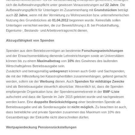
sich die Aufbewahrungspflicht unter gewissen Voraussetzungen auf
22 Jahre
. Die
Aufbewahrungspflicht für Unterlagen im Zusammenhang mit
Grundstücken
beträgt
auch
22 Jahre
, wenn mit der Vermietung zu Wohnzwecken bzw. unternehmerischen
Nutzung des Grundstückes ab
01.04.2012
begonnen wurde. Keinesfalls sollen
Unterlagen vernichtet werden, die zur Beweisführung z.B. bei Produkthaftung,
Eigentums-, Bestands- und Arbeitsvertragsrecht dienen.
Abzugsfähigkeit von Spenden
Spenden aus dem Betriebsvermögen an bestimmte
Forschungseinrichtungen
und der Erwachsenenbildung dienende Lehreinrichtungen sowie an Universitäten
können bis zu einem
Maximalbetrag
von
10%
des Gewinnes des laufenden
Wirtschaftsjahres Betriebsausgabe sein.
Zusätzlich und betragsmäßig
unbegrenzt
können auch Geld- und Sachspenden,
die mit der Hilfestellung bei Katastrophenfällen zusammenhängen, geltend gemacht
werden, sofern sie der
Werbung
dienen. Auch
Spenden für mildtätige Zwecke
sind als Betriebsausgabe steuerlich absetzbar. Wesentlich ist, dass die Spenden
empfangende Organisation bzw. der Spendensammelverein in der
BMF-Liste
aufscheint und dass die Spende im Jahr 2015 geleistet wurde und nachgewiesen
werden kann. Eine
doppelte Berücksichtigung
einer bestimmten Spende als
Betriebsausgabe und als Sonderausgabe ist
nicht möglich.
Zu beachten ist auch,
dass betriebliche und private Spenden zusammen das Maximum von 10% des
Gesamtbetrags der Einkünfte nicht überschreiten dürfen.
Wertpapierdeckung Pensionsrückstellungen