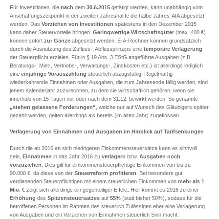
Für Investitionen, die
nach
dem
30.6.2015
getätigt werden, kann unabhängig vom
Anschaffungszeitpunkt in der zweiten Jahreshälfte die halbe Jahres-AfA abgesetzt
werden. Das
Vorziehen von Investitionen
spätestens in den Dezember 2015
kann daher Steuervorteile bringen.
Geringwertige Wirtschaftsgüter
(max. 400 €)
können sofort
zur Gänze
abgesetzt werden. E-A-Rechner können grundsätzlich
durch die Ausnutzung des Zufluss-, Abflussprinzips eine
temporäre Verlagerung
der Steuerpflicht erzielen. Für in § 19 Abs. 3 EStG angeführte Ausgaben (z.B.
Beratungs-, Miet-, Vertriebs-, Verwaltungs-, Zinskosten etc.) ist allerdings lediglich
eine
einjährige Vorauszahlung
steuerlich abzugsfähig! Regelmäßig
wiederkehrende Einnahmen oder Ausgaben, die zum Jahresende fällig werden, sind
jenem Kalenderjahr zuzurechnen, zu dem sie wirtschaftlich gehören, wenn sie
innerhalb von 15 Tagen vor oder nach dem 31.12. bewirkt werden. So genannte
„stehen gelassene Forderungen“
, welche nur auf Wunsch des Gläubigers später
gezahlt werden, gelten allerdings als bereits (im alten Jahr) zugeflossen.
Verlagerung von Einnahmen und Ausgaben im Hinblick auf Tarifsenkungen
Durch die ab 2016 an sich niedrigeren Einkommensteuersätze kann es sinnvoll
sein,
Einnahmen
in das Jahr 2016 zu
verlagern
bzw.
Ausgaben noch
vorzuziehen
. Dies gilt für einkommensteuerpflichtige Einkommen von bis zu
90.000 €, da diese von der
Steuerreform
profitieren
. Bei besonders gut
verdienenden Steuerpflichtigen mit einem steuerlichen Einkommen von
mehr als 1
Mio. €
zeigt sich allerdings ein gegenteiliger Effekt. Hier kommt es 2016 zu einer
Erhöhung
des
Spitzensteuersatzes
auf
55%
(statt bisher 50%), sodass für die
betroffenen Personen im Rahmen des steuerlich Zulässigen eher eine Verlagerung
von Ausgaben und ein Vorziehen von Einnahmen steuerlich Sinn macht.