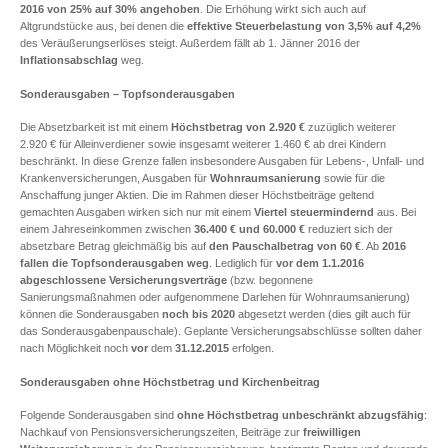
2016 von 25% auf 30% angehoben
. Die Erhöhung wirkt sich auch auf
Altgrundstücke aus, bei denen die
effektive Steuerbelastung
von 3,5% auf 4,2%
des Veräußerungserlöses steigt. Außerdem fällt ab 1. Jänner 2016 der
Inflationsabschlag
weg.
Sonderausgaben – Topfsonderausgaben
Die Absetzbarkeit ist mit einem
Höchstbetrag von 2.920 €
zuzüglich weiterer
2.920 € für Alleinverdiener sowie insgesamt weiterer 1.460 € ab drei Kindern
beschränkt. In diese Grenze fallen insbesondere Ausgaben für Lebens-, Unfall- und
Krankenversicherungen, Ausgaben für
Wohnraumsanierung
sowie für die
Anschaffung junger Aktien. Die im Rahmen dieser Höchstbeiträge geltend
gemachten Ausgaben wirken sich nur mit einem
Viertel steuermindernd
aus. Bei
einem Jahreseinkommen zwischen
36.400 € und 60.000 €
reduziert sich der
absetzbare Betrag gleichmäßig bis auf
den Pauschalbetrag von 60 €
. Ab
2016
fallen die Topfsonderausgaben weg
. Lediglich für
vor dem 1.1.2016
abgeschlossene Versicherungsverträge
(bzw. begonnene
Sanierungsmaßnahmen oder aufgenommene Darlehen für Wohnraumsanierung)
können die Sonderausgaben
noch bis 2020
abgesetzt werden (dies gilt auch für
das Sonderausgabenpauschale). Geplante Versicherungsabschlüsse sollten daher
nach Möglichkeit noch
vor
dem
31.12.2015
erfolgen.
Sonderausgaben ohne Höchstbetrag und Kirchenbeitrag
Folgende Sonderausgaben sind
ohne Höchstbetrag
unbeschränkt abzugsfähig
:
Nachkauf von Pensionsversicherungszeiten, Beiträge zur
freiwilligen