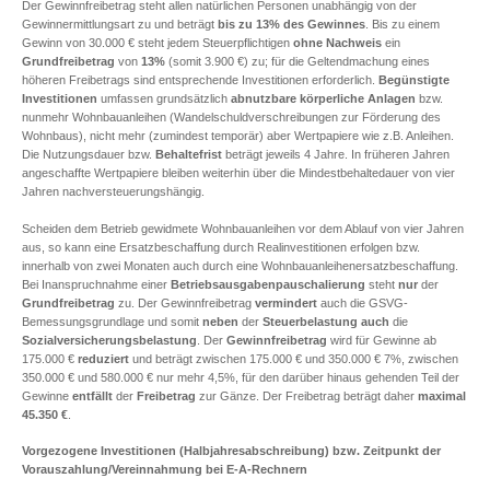
Der Gewinnfreibetrag steht allen natürlichen Personen unabhängig von der
Gewinnermittlungsart zu und beträgt
bis zu 13% des Gewinnes
. Bis zu einem
Gewinn von 30.000 € steht jedem Steuerpflichtigen
ohne Nachweis
ein
Grundfreibetrag
von
13%
(somit 3.900 €) zu; für die Geltendmachung eines
höheren Freibetrags sind entsprechende Investitionen erforderlich.
Begünstigte
Investitionen
umfassen grundsätzlich
abnutzbare körperliche Anlagen
bzw.
nunmehr Wohnbauanleihen (Wandelschuldverschreibungen zur Förderung des
Wohnbaus), nicht mehr (zumindest temporär) aber Wertpapiere wie z.B. Anleihen.
Die Nutzungsdauer bzw.
Behaltefrist
beträgt jeweils 4 Jahre. In früheren Jahren
angeschaffte Wertpapiere bleiben weiterhin über die Mindestbehaltedauer von vier
Jahren nachversteuerungshängig.
Scheiden dem Betrieb gewidmete Wohnbauanleihen vor dem Ablauf von vier Jahren
aus, so kann eine Ersatzbeschaffung durch Realinvestitionen erfolgen bzw.
innerhalb von zwei Monaten auch durch eine Wohnbauanleihenersatzbeschaffung.
Bei Inanspruchnahme einer
Betriebsausgabenpauschalierung
steht
nur
der
Grundfreibetrag
zu. Der Gewinnfreibetrag
vermindert
auch die GSVG-
Bemessungsgrundlage und somit
neben
der
Steuerbelastung
auch
die
Sozialversicherungsbelastung
. Der
Gewinnfreibetrag
wird für Gewinne ab
175.000 €
reduziert
und beträgt zwischen 175.000 € und 350.000 € 7%, zwischen
350.000 € und 580.000 € nur mehr 4,5%, für den darüber hinaus gehenden Teil der
Gewinne
entfällt
der
Freibetrag
zur Gänze. Der Freibetrag beträgt daher
maximal
45.350 €
.
Vorgezogene Investitionen (Halbjahresabschreibung) bzw. Zeitpunkt der
Vorauszahlung/Vereinnahmung bei E-A-Rechnern