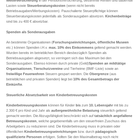
Weiterversicherung
in der Pensionsversicherung, bestimmte Renten und dauernde
Lasten sowie
Steuerberatungskosten
(wenn nicht bereits
Betriebsaugaben/Werbungskosten). Pauschalierte Steuerpflichtige können
Steuerberatungskosten jedenfalls als Sonderausgaben absetzen.
Kirchenbeiträge
sind bis zu 400 € absetzbar.
Spenden als Sonderausgaben
An bestimmte Organisationen (
Forschungseinrichtungen, öffentliche Museen
etc.) können Spenden i.H.v.
max. 10% des Einkommens
geltend gemacht werden.
Wurden bereits im betrieblichen Bereich diesbezüglich Spenden als
Betriebsausgaben abgesetzt, so verringert sich das Maximum bei den
Sonderausgaben. Ebenso können durch private (Geld)
Spenden an mildtätige
Organisationen
,
Tierschutzvereine
und Tierheime
(BMF-Liste) sowie an
freiwillige Feuerwehren
Steuern gespart werden. Die
Obergrenze
(aus
betrieblichen und privaten Spenden) liegt bei
10% des Gesamtbetrags der
Einkünfte
.
Steuerliche Absetzbarkeit von Kinderbetreuungskosten
Kinderbetreuungskosten
können für Kinder
bis
zum
10. Lebensjahr
mit bis zu
2.300 € pro Kind und Jahr als
außergewöhnliche Belastung
steuerlich geltend
gemacht werden. Die Abzugsfähigkeit beschränkt sich auf
tatsächlich angefallene
Betreuungskosten
, welche gegebenenfalls um den steuerfreien Zuschuss des
Arbeitgebers zu reduzieren sind. Die Kinderbetreuung muss in privaten oder
öffentlichen
Kinderbetreuungseinrichtungen
bzw. durch
pädagogisch
qualifizierte Personen
erfolgen. Sollten Sie den Maximalbetrag noch nicht