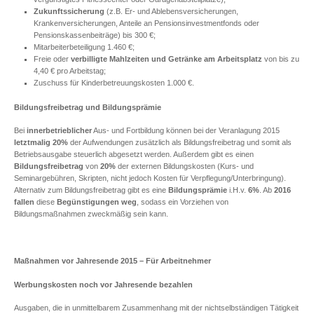
Zukunftssicherung
(z.B. Er- und Ablebensversicherungen,
Krankenversicherungen, Anteile an Pensionsinvestmentfonds oder
Pensionskassenbeiträge) bis 300 €;
Mitarbeiterbeteiligung 1.460 €;
Freie oder
verbilligte Mahlzeiten und Getränke am Arbeitsplatz
von bis zu
4,40 € pro Arbeitstag;
Zuschuss für Kinderbetreuungskosten 1.000 €.
Bildungsfreibetrag und Bildungsprämie
Bei
innerbetrieblicher
Aus- und Fortbildung können bei der Veranlagung 2015
letztmalig
20%
der Aufwendungen zusätzlich als Bildungsfreibetrag und somit als
Betriebsausgabe steuerlich abgesetzt werden. Außerdem gibt es einen
Bildungsfreibetrag
von
20%
der externen Bildungskosten (Kurs- und
Seminargebühren, Skripten, nicht jedoch Kosten für Verpflegung/Unterbringung).
Alternativ zum Bildungsfreibetrag gibt es eine
Bildungsprämie
i.H.v.
6%
. Ab
2016
fallen
diese
Begünstigungen
weg
, sodass ein Vorziehen von
Bildungsmaßnahmen zweckmäßig sein kann.
Maßnahmen vor Jahresende 2015 – Für Arbeitnehmer
Werbungskosten noch vor Jahresende bezahlen
Ausgaben, die in unmittelbarem Zusammenhang mit der nichtselbständigen Tätigkeit