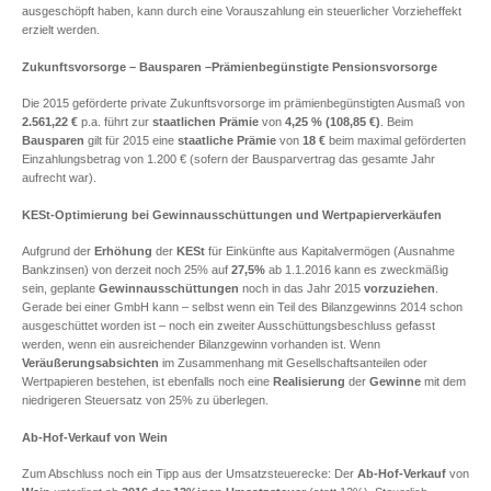
ausgeschöpft haben, kann durch eine Vorauszahlung ein steuerlicher Vorzieheffekt
erzielt werden.
Zukunftsvorsorge – Bausparen –Prämienbegünstigte Pensionsvorsorge
Die 2015 geförderte private Zukunftsvorsorge im prämienbegünstigten Ausmaß von
2.561,22
€
p.a. führt zur
staatlichen Prämie
von
4,25 % (108,85 €)
. Beim
Bausparen
gilt für 2015 eine
staatliche Prämie
von
18 €
beim maximal geförderten
Einzahlungsbetrag von 1.200 € (sofern der Bausparvertrag das gesamte Jahr
aufrecht war).
KESt-Optimierung bei Gewinnausschüttungen und Wertpapierverkäufen
Aufgrund der
Erhöhung
der
KESt
für Einkünfte aus Kapitalvermögen (Ausnahme
Bankzinsen) von derzeit noch 25% auf
27,5%
ab 1.1.2016 kann es zweckmäßig
sein, geplante
Gewinnausschüttungen
noch in das Jahr 2015
vorzuziehen
.
Gerade bei einer GmbH kann – selbst wenn ein Teil des Bilanzgewinns 2014 schon
ausgeschüttet worden ist – noch ein zweiter Ausschüttungsbeschluss gefasst
werden, wenn ein ausreichender Bilanzgewinn vorhanden ist. Wenn
Veräußerungsabsichten
im Zusammenhang mit Gesellschaftsanteilen oder
Wertpapieren bestehen, ist ebenfalls noch eine
Realisierung
der
Gewinne
mit dem
niedrigeren Steuersatz von 25% zu überlegen.
Ab-Hof-Verkauf von Wein
Zum Abschluss noch ein Tipp aus der Umsatzsteuerecke: Der
Ab-Hof-Verkauf
von