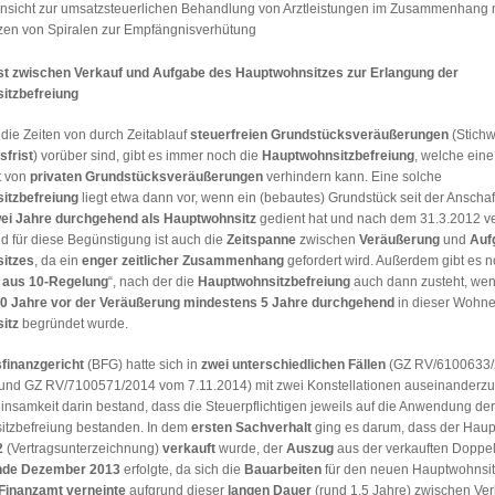
sicht zur umsatzsteuerlichen Behandlung von Arztleistungen im Zusammenhang 
zen von Spiralen zur Empfängnisverhütung
st zwischen Verkauf und Aufgabe des Hauptwohnsitzes zur Erlangung der
itzbefreiung
die Zeiten von durch Zeitablauf
steuerfreien Grundstücksveräußerungen
(Stichw
sfrist
) vorüber sind, gibt es immer noch die
Hauptwohnsitzbefreiung
, welche eine 
t von
privaten Grundstücksveräußerungen
verhindern kann. Eine solche
itzbefreiung
liegt etwa dann vor, wenn ein (bebautes) Grundstück seit der Anschaf
ei Jahre durchgehend als Hauptwohnsitz
gedient hat und nach dem 31.3.2012 ver
d für diese Begünstigung ist auch die
Zeitspanne
zwischen
Veräußerung
und
Auf
itzes
, da ein
enger zeitlicher Zusammenhang
gefordert wird. Außerdem gibt es n
 aus 10-Regelung
“, nach der die
Hauptwohnsitzbefreiung
auch dann zusteht, we
0 Jahre vor der Veräußerung mindestens 5 Jahre durchgehend
in dieser Wohne
itz
begründet wurde.
finanzgericht
(BFG) hatte sich in
zwei unterschiedlichen Fällen
(GZ RV/6100633/
und GZ RV/7100571/2014 vom 7.11.2014) mit zwei Konstellationen auseinanderzu
nsamkeit darin bestand, dass die Steuerpflichtigen jeweils auf die Anwendung der
tzbefreiung bestanden. In dem
ersten Sachverhalt
ging es darum, dass der Haup
2
(Vertragsunterzeichnung)
verkauft
wurde, der
Auszug
aus der verkauften Doppel
nde Dezember 2013
erfolgte, da sich die
Bauarbeiten
für den neuen Hauptwohnsi
Finanzamt
verneinte
aufgrund dieser
langen Dauer
(rund 1,5 Jahre) zwischen Ver