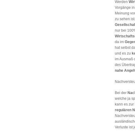
Werden
Wir
Vorgänge in
Meinung vor
zu sehen ist
Gesellschaf
nur bei 100
Wirtschafts
da im
Gege
hat selbst 
und es zu
k
im Ausmaß d
des Übertr
nahe Angeh
Nachversteu
Bei der
Nac
welche ja s
kann es zur
regulären 
Nachversteu
ausländisch
Verluste ist