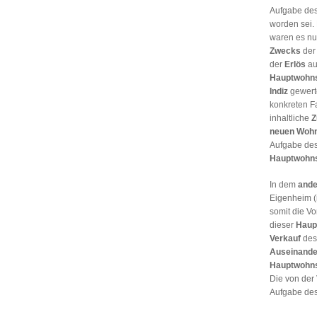
Aufgabe des
worden sei.
waren es nu
Zwecks
de
der
Erlös
au
Hauptwohns
Indiz
gewerte
konkreten Fa
inhaltliche
Z
neuen Wohn
Aufgabe de
Hauptwohns
In dem
ande
Eigenheim (
somit die V
dieser
Haup
Verkauf
des
Auseinande
Hauptwohns
Die von der
Aufgabe des