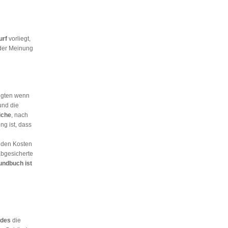
urf
vorliegt,
 der Meinung
igten wenn
und die
iche
, nach
ng ist, dass
nden Kosten
abgesicherte
undbuch ist
udes
die