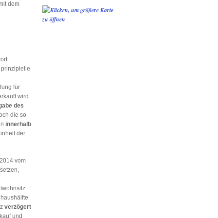
mit dem
ort
prinzipielle
fung für
kauft wird.
gabe des
och die so
nn
innerhalb
inheit der
2014 vom
setzen,
twohnsitz
haushälfte
tz
verzögert
kauf und