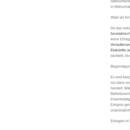
Abbruchkost
in Abbrucha
Wald als fors
Da das natü
forstwirtsch
keine Erträg
Veräußerun
Einkünfte a
darstellt, i
Begünstigung
Es wird klar
nur dann zu
handelt. W
Betriebsver
Erwerbstäti
Ereignis ge
ursprünglic
Einlagen in