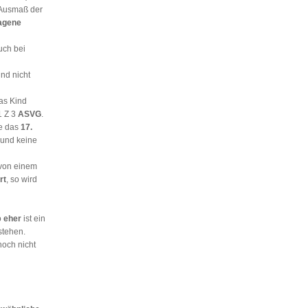
 Ausmaß der
agene
uch bei
nd nicht
as Kind
1 Z 3
ASVG
.
ie das
17.
 und keine
 von einem
rt
, so wird
o
eher
ist ein
stehen.
noch nicht