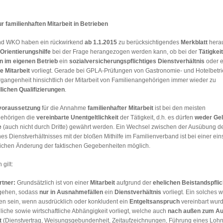
r familienhaften Mitarbeit in Betrieben
nd WKO haben ein rückwirkend
ab 1.1.2015
zu berücksichtigendes
Merkblatt
hera
Orientierungshilfe
bei der Frage herangezogen werden kann, ob bei der
Tätigkei
 im eigenen Betrieb
ein
sozialversicherungspflichtiges Dienstverhältnis
oder e
e Mitarbeit
vorliegt. Gerade bei GPLA-Prüfungen von Gastronomie- und Hotelbetr
rgangenheit hinsichtlich der Mitarbeit von Familienangehörigen immer wieder zu
lichen Qualifizierungen
.
voraussetzung
für die Annahme
familienhafter Mitarbeit
ist bei den meisten
ehörigen die
vereinbarte Unentgeltlichkeit
der Tätigkeit, d.h. es dürfen
weder Gel
e
(auch nicht durch Dritte) gewährt werden. Ein Wechsel zwischen der Ausübung der
es Dienstverhältnisses mit der bloßen Mithilfe im Familienverband ist bei einer ei
lichen Änderung der faktischen Gegebenheiten möglich.
gilt:
rtner:
Grundsätzlich ist von einer
Mitarbeit
aufgrund der
ehelichen Beistandspflic
gehen, sodass
nur in Ausnahmefällen
ein
Dienstverhältnis
vorliegt. Ein solches 
n sein, wenn ausdrücklich oder konkludent ein
Entgeltsanspruch
vereinbart wur
liche sowie wirtschaftliche Abhängigkeit vorliegt, welche auch
nach außen
zum Au
t
(Dienstvertrag, Weisungsgebundenheit, Zeitaufzeichnungen, Führung eines Lohn