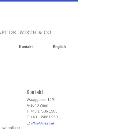
Kontakt
English
Kontakt
Waaggasse 12/3
A-1040 Wien
T: +43 1 /586 1505
F: +43 1 /586 0950
office@art.co.at
E:
rgewöhnliche