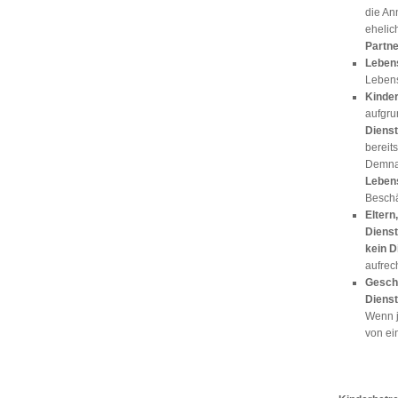
die A
ehelic
Partne
Leben
Lebens
Kinde
aufgru
Dienst
bereits
Demnac
Leben
Beschäf
Eltern
Dienst
kein D
aufrec
Geschw
Dienst
Wenn 
von ei