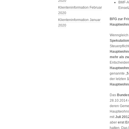
2020
BMF-An
Klienteninformation Februar
Einset
2020
BFG zur Fri
Klienteninformation Januar
Hauptwohns
2020
Wenngleich 
Spekulation
Steuerpflich
Hauptwohns
mehr als zw
Entscheiden
Hauptwohns
genannte „
5
der letzten
1
Hauptwohns
Das
Bundes
28.10.2014 
deren Gemei
Hauptwohnsi
mit
Juli 201
aber
erst E
hatten. Das