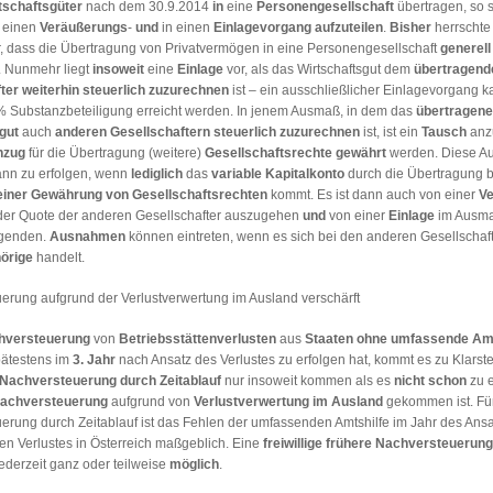
tschaftsgüter
nach dem 30.9.2014
in
eine
Personengesellschaft
übertragen, so 
 einen
Veräußerungs
-
und
in einen
Einlagevorgang
aufzuteilen
.
Bisher
herrschte
, dass die Übertragung von Privatvermögen in eine Personengesellschaft
generell
. Nunmehr liegt
insoweit
eine
Einlage
vor, als das Wirtschaftsgut dem
übertragend
ter
weiterhin
steuerlich
zuzurechnen
ist – ein ausschließlicher Einlagevorgang 
% Substanzbeteiligung erreicht werden. In jenem Ausmaß, in dem das
übertragene
gut
auch
anderen Gesellschaftern steuerlich zuzurechnen
ist, ist ein
Tausch
anz
nzug
für die Übertragung (weitere)
Gesellschaftsrechte
gewährt
werden. Diese Au
dann zu erfolgen, wenn
lediglich
das
variable
Kapitalkonto
durch die Übertragung b
einer Gewährung von
Gesellschaftsrechten
kommt. Es ist dann auch von einer
Ve
er Quote der anderen Gesellschafter auszugehen
und
von einer
Einlage
im Ausma
agenden.
Ausnahmen
können eintreten, wenn es sich bei den anderen Gesellschaf
örige
handelt.
erung aufgrund der Verlustverwertung im Ausland verschärft
hversteuerung
von
Betriebsstättenverlusten
aus
Staaten ohne umfassende Amt
pätestens im
3. Jahr
nach Ansatz des Verlustes zu erfolgen hat, kommt es zu Klarst
Nachversteuerung durch Zeitablauf
nur insoweit kommen als es
nicht schon
zu e
Nachversteuerung
aufgrund von
Verlustverwertung im Ausland
gekommen ist. Für
erung durch Zeitablauf ist das Fehlen der umfassenden Amtshilfe im Jahr des Ans
en Verlustes in Österreich maßgeblich. Eine
freiwillige frühere Nachversteuerung
 jederzeit ganz oder teilweise
möglich
.