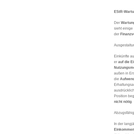
EStR-Wartu
Der
Wartung
sieht einig
der
Finanzv
Ausgestaltu
Einkünfte a
er
auf die E
Nutzungsmö
außen in Er
die
Aufwen
Erhaltungsa
ausdrücklic
Position be
nicht nötig
.
Abzugsfähig
In der lang
Einkommens