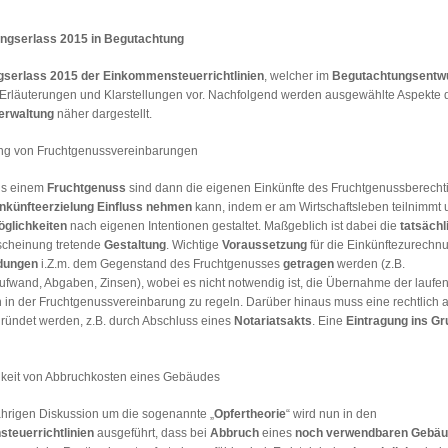
ngserlass 2015 in Begutachtung
serlass 2015 der Einkommensteuerrichtlinien
, welcher im
Begutachtungsentw
e Erläuterungen und Klarstellungen vor. Nachfolgend werden ausgewählte Aspekte
erwaltung
näher dargestellt.
ng von Fruchtgenussvereinbarungen
us einem
Fruchtgenuss
sind dann die eigenen Einkünfte des Fruchtgenussberecht
inkünfteerzielung Einfluss nehmen
kann, indem er am Wirtschaftsleben teilnimmt 
glichkeiten
nach eigenen Intentionen gestaltet. Maßgeblich ist dabei die
tatsächl
scheinung tretende
Gestaltung
. Wichtige
Voraussetzung
für die Einkünftezurechnu
dungen
i.Z.m. dem Gegenstand des Fruchtgenusses
getragen
werden (z.B.
ufwand, Abgaben, Zinsen), wobei es nicht notwendig ist, die Übernahme der laufe
h in der Fruchtgenussvereinbarung zu regeln. Darüber hinaus muss eine rechtlich 
gründet werden, z.B. durch Abschluss eines
Notariatsakts
. Eine
Eintragung ins Gr
keit von Abbruchkosten eines Gebäudes
jährigen Diskussion um die sogenannte „
Opfertheorie
“ wird nun in den
teuerrichtlinien
ausgeführt, dass bei
Abbruch
eines
noch verwendbaren Gebä