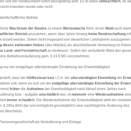
en und der Restbuchwert sofort abzugsfähig sind. Es ist dabei
unbeachtlich
, ob d
bsicht erworben wurde oder nicht.
twirtschaftlicher Betrieb
rliche
Wachstum der Bäume
zu einem
Wertzuwachs
führt, ist ein
Wald
auch dann
aftlicher Betrieb
anzusehen, wenn über Jahre hinweg
keine Bewirtschaftung
erf
e erzielt werden. Sofern nicht insgesamt von steuerlicher Liebhaberei auszugehen is
g dieses stehenden Holzes
(des Waldes) als abschließende Verwertung im Rahm
us Land- und Forstwirtschaft
zu besteuern. Sofern der veräußerte Wald den gesa
st eine Betriebsveräußerung gem. § 24 EStG vorzunehmen.
 nur bei endgültiger altersbedingter Einstellung der Erwerbstätigkeit
gestellt, dass der
Hälftesteuersatz
i.Z.m. der
altersbedingten Einstellung
der
Erwe
stehen soll, wenn es sich um die
endgültige altersbedingte Einstellung der Erwer
ährend
früher
die
Aufnahme
der Erwerbstätigkeit nach Ablauf eines Jahres nach
äußerung bzw. –aufgabe
unschädlich
war, ist
nunmehr
eine
Wiederaufnahme
eine
gkeit
immer schädlich
. Die Wiederaufnahme der Erwerbstätigkeit stellt ein rückwir
m. § 295a BAO dar und ermöglicht grundsätzlich eine nachträgliche Änderung des
hen Bescheids.
 Personengesellschaft als Veräußerung und Einlage