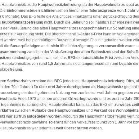
 Hauptwohnsitzes die
Hauptwohnsitzbefreiung
, da der
Hauptwohnsitz zu spät a
 Die
Einkommensteuerrichtlinien
sehen hierfür eine
Toleranzgrenze von 1 Jahr
vo
r 6 Monate). Das BFG teilte die Ansicht des Finanzamts unter Berücksichtigung de
r
Hauptwohnsitzbefreiung
nicht. Durch die Befreiung soll nämlich sichergestellt we
s der Veräußerung des alten Hauptwohnsitzes
ungeschmälert
zur
Schaffung
ein
itzes
zur Verfügung steht. Die überschrittene
1-Jahres-Frist
kann im vorliegenden
t werden, weil bei planmäßigem Bauverlauf besagte Frist eingehalten worden wär
ll die
Steuerpflichtigen
auch
nicht
für die Verzögerungen
verantwortlich
waren u
usammenhang
zwischen der
Veräußerung
des alten Wohnsitzes und der Schaf
f
sitzes
eindeutig
gegeben war, sah das
BFG
die
tatsächliche Frist
zwischen Verk
s Hauptwohnsitzes von
rund 1,5 Jahren
als noch
angemessen
an und
bejahte die
itzbefreiung
.
ren Sachverhalt
verneinte
das
BFG
jedoch die
Hauptwohnsitzbefreiung
. Dies, 
in den 70er Jahren) für
über drei Jahre
durchgehend
als
Hauptwohnsitz
gedient 
oraussetzung der durchgehenden Nutzung von zumindest zwei Jahren gegeben wa
twohnsitz
Ende 1973 an einen anderen Ort
verlegt wurde
und es
erst
im
Jahr 20
 Eigenheims (ursprünglicher Hauptwohnsitz)
kam
, sah das BFG ein
zu weites zeit
rklaffen
zwischen
Aufgabe des Hauptwohnsitzes
und
Verkauf des Wohnobjekts
itz war zu früh aufgegeben worden
, wodurch die Hauptwohnsitzbefreiung verhind
 Verwaltungspraxis gewährte
Toleranz
für den Verkaufszeitpunkt von
1 Jahr
vor bzw
 Hauptwohnsitzes war jedenfalls
weit überschritten
worden.