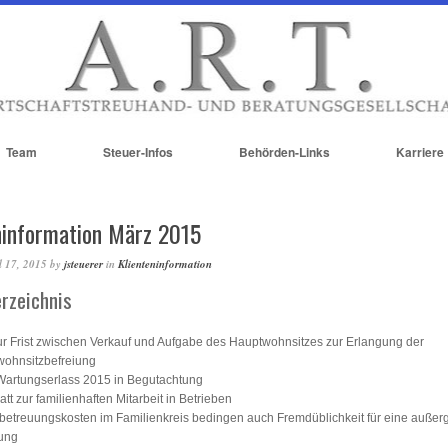
Team
Steuer-Infos
Behörden-Links
Karriere
ninformation März 2015
l 17, 2015
by
jsteuerer
in
Klienteninformation
erzeichnis
r Frist zwischen Verkauf und Aufgabe des Hauptwohnsitzes zur Erlangung der
ohnsitzbefreiung
artungserlass 2015 in Begutachtung
tt zur familienhaften Mitarbeit in Betrieben
betreuungskosten im Familienkreis bedingen auch Fremdüblichkeit für eine auße
ung