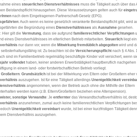
nnahme eines
steuerlichen Dienstverhältnisses
muss die Tätigkeit auch über das
hen Beistandspflicht hinausgehen. Diese Voraussetzungen gelten auch für
eingetr
rInnen
nach dem Eingetragenen-Partnerschaft-Gesetz (EPG).
sgefährten
: Auch wenn es keine gesetzlich verankerte Beistandspflicht gibt, wird a
gefährten die Begründung eines
Dienstverhältnisses
als
Ausnahme
gesehen.
r
: Hier gilt die
Vermutung
, dass sie aufgrund
familienrechtlicher Verpflichtungen
u
nd eines Dienstverhältnisses im elterlichen Betrieb mitarbeiten.
Steuerlich
liegt ein
verhältnis
nur dann vor, wenn die
Mitwirkung fremdüblich abgegolten
wird und d
 selbsterhaltungsfähig ist. Zu beachten ist die
Versicherungspflicht
nach § 4 Abs. 
h sind im Familienbetrieb regelmäßig beschäftigte Kinder voll versichert, wenn s
sjahr
vollendet
haben, keiner anderen Erwerbstätigkeit hauptberuflich nachgehen
tigung in einem land- oder forstwirtschaftlichen Betrieb vorliegt.
, Großeltern
:
Grundsätzlich
ist bei der Mitwirkung von Eltern oder Großeltern eher
verhältnis
auszugehen. Ist für eine Tätigkeit allerdings
Unentgeltlichkeit vereinba
ienstverhältnis
angenommen, wenn der Betrieb auch ohne die Mithilfe der Eltern
hterhalten werden kann (z.B. Eltern/Großeltern beziehen eine Alterspension).
ister, sonstige Verwandte
: Je
entfernter
das Verwandtschaftsverhältnis ist, dest
verhältnis
anzunehmen, zumal auch keine familienrechtlichen Verpflichtungen be
jedoch
Unentgeltlichkeit
vereinbart
wurde, ist bei einer kurzfristigen Tätigkeit den
nem Dienstverhältnis auszugehen.