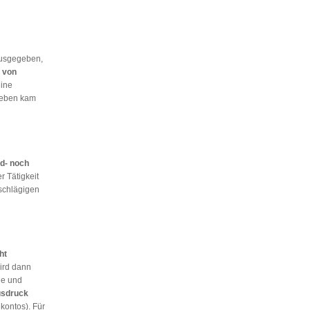
usgegeben,
t von
ine
ieben kam
d- noch
 Tätigkeit
nschlägigen
ht
wird dann
de und
sdruck
kontos). Für