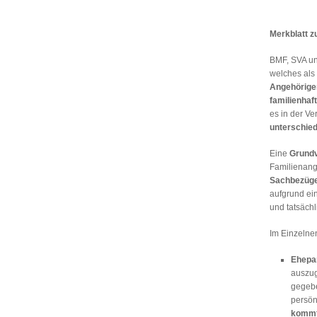
Merkblatt zu
BMF, SVA u
welches als
Angehörigen
familienhaft
es in der Ve
unterschied
Eine
Grund
Familienang
Sachbezüg
aufgrund ein
und tatsäch
Im Einzelnen 
Ehepa
auszu
gegebe
persön
komm