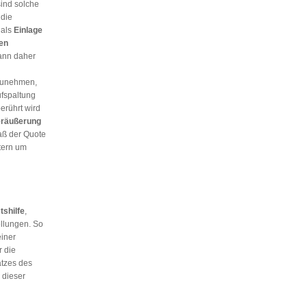
sind solche
 die
als
Einlage
en
kann daher
unehmen,
fspaltung
erührt wird
räußerung
ß der Quote
tern um
shilfe
,
ellungen. So
iner
 die
atzes des
dieser