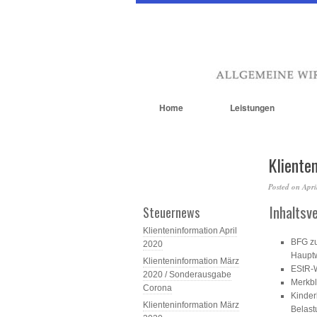
Home
Leistungen
Kliente
Posted on
Apri
Inhaltsv
Steuernews
Klienteninformation April
BFG zu
2020
Hauptw
Klienteninformation März
EStR-W
2020 / Sonderausgabe
Merkbla
Corona
Kinder
Klienteninformation März
Belast