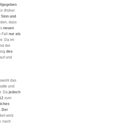
ufgegeben
r (früher
s
Sinn und
rden, dass
es
neuen
 Fall
nur als
e. Da im
nd der
ung
des
auf und
obwohl das
hatte und
r. Da
jedoch
12
zum
liches
.
Der
ert wird.
. nach