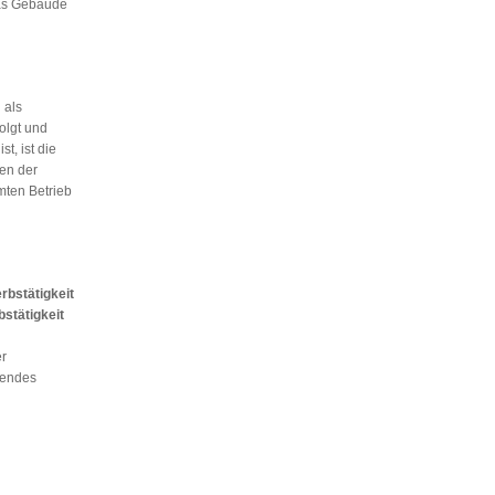
as Gebäude
 als
olgt und
t, ist die
en der
mten Betrieb
rbstätigkeit
bstätigkeit
r
kendes