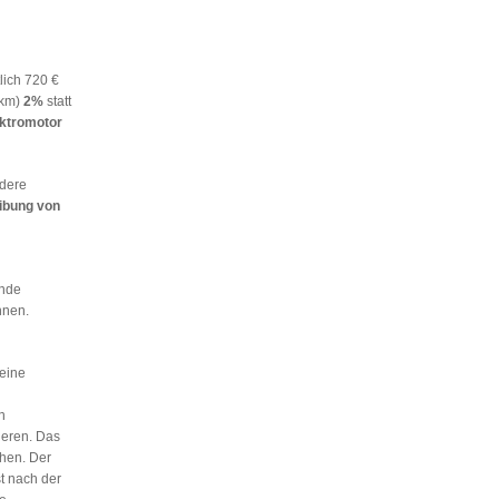
lich 720 €
/km)
2%
statt
ektromotor
ndere
ibung von
ende
nnen.
 eine
n
ieren. Das
hen. Der
st nach der