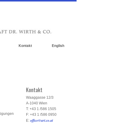
Kontakt
English
Kontakt
Waaggasse 12/3
A-1040 Wien
T: +43 1 /586 1505
tigungen
F: +43 1 /586 0950
office@art.co.at
E: