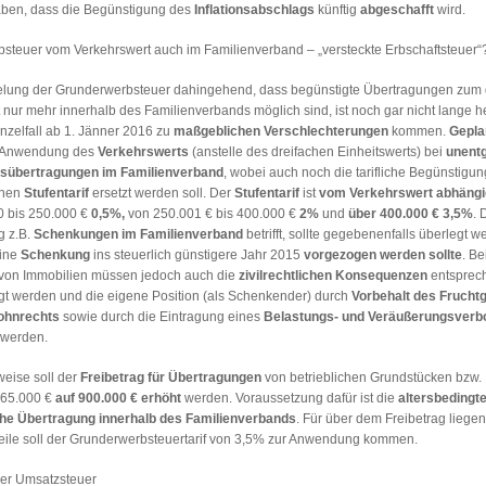
aben, dass die Begünstigung des
Inflationsabschlags
künftig
abgeschafft
wird.
steuer vom Verkehrswert auch im Familienverband – „versteckte Erbschaftsteuer“
lung der Grunderwerbsteuer dahingehend, dass begünstigte Übertragungen zum 
 nur mehr innerhalb des Familienverbands möglich sind, ist noch gar nicht lange h
inzelfall ab 1. Jänner 2016 zu
maßgeblichen Verschlechterungen
kommen.
Gepla
e Anwendung des
Verkehrswerts
(anstelle des dreifachen Einheitswerts) bei
unentg
sübertragungen im Familienverband
, wobei auch noch die tarifliche Begünstigun
inen
Stufentarif
ersetzt werden soll. Der
Stufentarif
ist
vom Verkehrswert abhängi
0 bis 250.000 €
0,5%,
von 250.001 € bis 400.000 €
2%
und
über 400.000 € 3,5%
. 
 z.B.
Schenkungen im Familienverband
betrifft, sollte gegebenenfalls überlegt w
eine
Schenkung
ins steuerlich günstigere Jahr 2015
vorgezogen werden sollte
. Be
on Immobilien müssen jedoch auch die
zivilrechtlichen Konsequenzen
entsprec
igt werden und die eigene Position (als Schenkender) durch
Vorbehalt des Frucht
ohnrechts
sowie durch die Eintragung eines
Belastungs- und Veräußerungsverb
 werden.
weise soll der
Freibetrag für Übertragungen
von betrieblichen Grundstücken bzw.
365.000 €
auf 900.000 € erhöht
werden. Voraussetzung dafür ist die
altersbedingt
che Übertragung innerhalb des Familienverbands
. Für über dem Freibetrag liege
ile soll der Grunderwerbsteuertarif von 3,5% zur Anwendung kommen.
er Umsatzsteuer