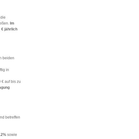
die
ießen.
Im
 € jährlich
n beiden
tig in
 € auf bis zu
agung
nd betreffen
12%
sowie