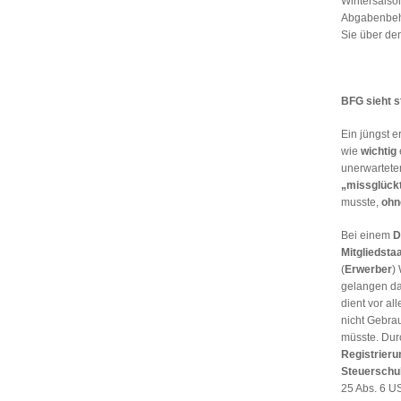
Wintersaiso
Abgabenbehö
Sie über de
BFG sieht s
Ein jüngst 
wie
wichtig
e
unerwartet
„missglück
musste,
ohn
Bei einem
D
Mitgliedsta
(
Erwerber
)
gelangen d
dient vor a
nicht Gebra
müsste. Dur
Registrierun
Steuerschu
25 Abs. 6 U