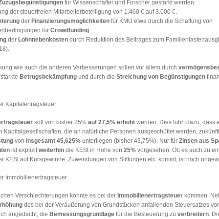
Zuzugsbegünstigungen
für Wissenschafter und Forscher gestärkt werden.
ng der steuerfreien Mitarbeiterbeteiligung von 1.460 € auf 3.000 €.
hterung
der
Finanzierungsmöglichkeiten
für KMU etwa durch die Schaffung von
nbedingungen für
Crowdfunding
.
ng
der
Lohnnebenkosten
durch Reduktion des Beitrages zum Familienlastenausg
18).
nkung wie auch die anderen Verbesserungen sollen vor allem durch
vermögensbe
rstärkte
Betrugsbekämpfung
und durch die
Streichung von Begünstigungen
finan
r Kapitalertragsteuer
ertragsteuer
soll von bisher 25%
auf 27,5% erhöht
werden. Dies führt dazu, dass 
Kapitalgesellschaften, die an natürliche Personen ausgeschüttet werden, zukünfti
stung
von
insgesamt 45,625%
unterliegen (bisher 43,75%). Nur für
Zinsen aus Sp
nten
ist explizit
weiterhin
die KESt in Höhe von
25%
vorgesehen. Ob es auch zu ei
r KESt auf Kursgewinne, Zuwendungen von Stiftungen etc. kommt, ist noch ungew
r Immobilienertragsteuer
chen Verschlechterungen könnte es bei der
Immobilienertragsteuer
kommen. Neb
rhöhung
des bei der Veräußerung von Grundstücken anfallenden Steuersatzes v
ch angedacht, die
Bemessungsgrundlage
für die Besteuerung zu
verbreitern
. D