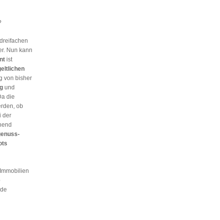
?
dreifachen
er. Nun kann
nt
ist
eltlichen
g von bisher
g
und
Da die
erden, ob
i der
hend
genuss-
ots
 Immobilien
e
nde