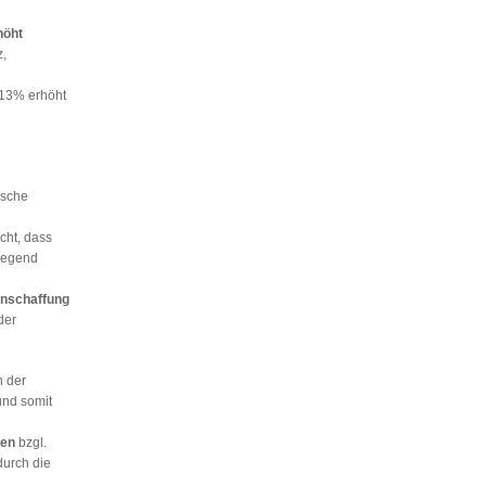
höht
z,
13% erhöht
ische
cht, dass
iegend
nschaffung
der
 der
nd somit
ken
bzgl.
durch die