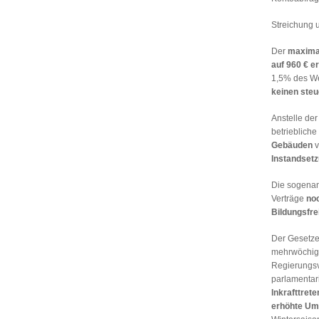
Streichung 
Der
maximal
auf 960 € e
1,5% des We
keinen steu
Anstelle der
betriebliche
Gebäuden
v
Instandsetz
Die sogenan
Verträge
no
Bildungsfre
Der Gesetzes
mehrwöchige
Regierungsv
parlamentar
Inkrafttret
erhöhte Um