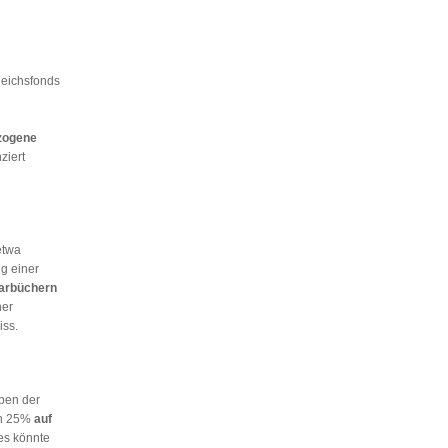
leichsfonds
zogene
ziert
etwa
g einer
arbüchern
ner
iss.
en der
on 25%
auf
ies könnte