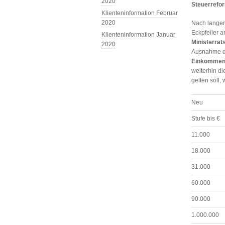
2020
Steuerrefor
Klienteninformation Februar
2020
Nach langen
Eckpfeiler a
Klienteninformation Januar
Ministerrat
2020
Ausnahme de
Einkommen
weiterhin di
gelten soll, 
Neu
Stufe bis €
11.000
18.000
31.000
60.000
90.000
1.000.000