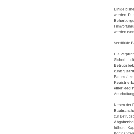
Einige bish
werden. Dies
Beherberg
Filmvorführu
werden (von
Verstärkte B
Die Verpfli
Sicherheitsl
Betrugsbe
künftig
Baru
Barumsätze 
Registrier
einer Regis
Anschaffung
Neben der Re
Baubranch
zur Betrugs
Abgabenbe
höherer Kap
Kontoabfrag