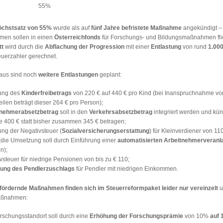
55%
chstsatz von 55%
wurde als auf
fünf Jahre befristete Maßnahme
angekündigt – 
en sollen in einen
Österreichfonds
für Forschungs- und Bildungsmaßnahmen fl
tt
wird durch die
Abflachung der Progression
mit einer
Entlastung
von rund
1.000
euerzahler gerechnet.
aus sind noch
weitere Entlastungen
geplant:
ung des
Kinderfreibetrags
von 220 € auf 440 € pro Kind (bei Inanspruchnahme vo
eilen beträgt dieser 264 € pro Person);
tnehmerabsetzbetrag
soll in den
Verkehrsabsetzbetrag
integriert werden und künf
400 € statt bisher zusammen 345 € betragen;
ng der Negativsteuer (
Sozialversicherungserstattung
) für Kleinverdiener von 110
(die Umsetzung soll durch Einführung einer
automatisierten Arbeitnehmerveranl
n);
vsteuer für niedrige Pensionen von bis zu € 110;
ung des Pendlerzuschlags
für Pendler mit niedrigen Einkommen.
fördernde Maßnahmen finden sich im Steuerreformpaket leider nur vereinzelt
u
aßnahmen:
rschungsstandort soll durch eine
Erhöhung der Forschungsprämie
von 10%
auf 