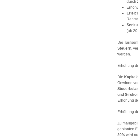
durch
Erhöhu
Erleic
Rahme
Senku
(ab 20
Die Tarifse
Steuern
, ve
werden.
Erhöhung de
Die
Kapital
Gewinne von 
Steuerbela
und Giroko
Erhöhung de
Erhöhung de
Zu maßgebli
geplanten
E
30%
wird au