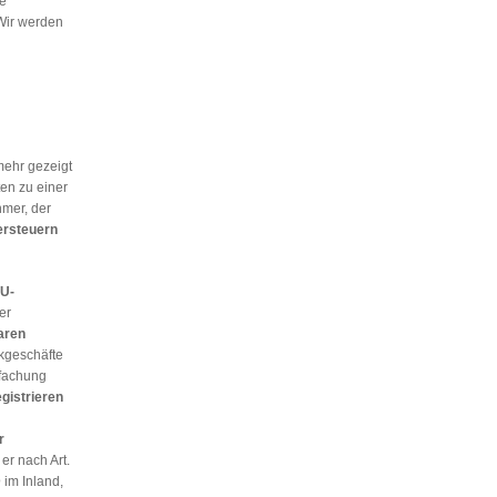
e
Wir werden
mehr gezeigt
ten zu einer
mer, der
ersteuern
EU-
er
aren
kgeschäfte
infachung
gistrieren
r
r nach Art.
D
im Inland,