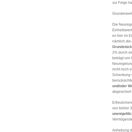
zur Folge h
Grunderwerb
Die Neurege
Einheitswert
es hier im E
nämlich di
Grundstück
2% durch e
beträgt von 
Neuregelung
nicht noch 
Schenkung v
berücksicht
und/oder W
abgesichert
Erfreulicher
von bisher 
unentgeltli
Vermögenste
Anhebung d