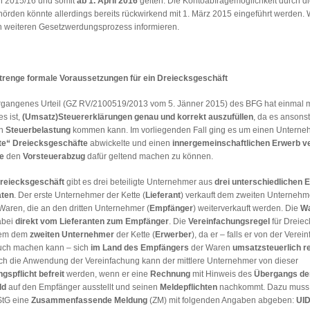
n 2015/16 und somit
ab 1. April 2016
gelten. Die Kontoabfragemöglichkeit durch di
rden könnte allerdings bereits rückwirkend mit 1. März 2015 eingeführt werden. 
n weiteren Gesetzwerdungsprozess informieren.
trenge formale Voraussetzungen für ein Dreiecksgeschäft
ergangenes Urteil (GZ RV/2100519/2013 vom 5. Jänner 2015) des BFG hat einmal 
s ist,
(Umsatz)Steuererklärungen genau und korrekt auszufüllen
, da es ansons
en
Steuerbelastung
kommen kann. Im vorliegenden Fall ging es um einen Unterneh
te“ Dreiecksgeschäfte
abwickelte und einen
innergemeinschaftlichen Erwerb v
e
den
Vorsteuerabzug
dafür geltend machen zu können.
reiecksgeschäft
gibt es drei beteiligte Unternehmer aus
drei unterschiedlichen 
aten
. Der erste Unternehmer der Kette (
Lieferant
) verkauft dem zweiten Unternehm
 Waren, die an den dritten Unternehmer (
Empfänger
) weiterverkauft werden. Die
W
abei
direkt vom Lieferanten zum Empfänger
. Die
Vereinfachungsregel
für Dreiec
llem dem
zweiten Unternehmer
der Kette (
Erwerber
), da er – falls er von der Vere
uch machen kann – sich
im Land des Empfängers
der Waren
umsatzsteuerlich re
ch die Anwendung der Vereinfachung kann der mittlere Unternehmer von dieser
gspflicht befreit
werden, wenn er eine
Rechnung
mit Hinweis des
Übergangs de
ld
auf den Empfänger ausstellt und seinen
Meldepflichten
nachkommt. Dazu muss e
StG eine
Zusammenfassende Meldung
(ZM) mit folgenden Angaben abgeben:
UI