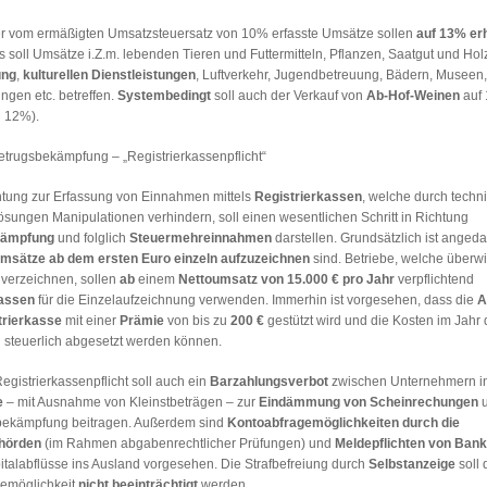
er vom ermäßigten Umsatzsteuersatz von 10% erfasste Umsätze sollen
auf 13% er
 soll Umsätze i.Z.m. lebenden Tieren und Futtermitteln, Pflanzen, Saatgut und Hol
ung
,
kulturellen Dienstleistungen
, Luftverkehr, Jugendbetreuung, Bädern, Museen,
ngen etc. betreffen.
Systembedingt
soll auch der Verkauf von
Ab-Hof-Weinen
auf 
 12%).
etrugsbekämpfung – „Registrierkassenpflicht“
chtung zur Erfassung von Einnahmen mittels
Registrierkassen
, welche durch techn
ösungen Manipulationen verhindern, soll einen wesentlichen Schritt in Richtung
kämpfung
und folglich
Steuermehreinnahmen
darstellen. Grundsätzlich ist angeda
msätze ab dem ersten Euro einzeln aufzuzeichnen
sind. Betriebe, welche überw
verzeichnen, sollen
ab
einem
Nettoumsatz von 15.000 € pro Jahr
verpflichtend
kassen
für die Einzelaufzeichnung verwenden. Immerhin ist vorgesehen, dass die
A
trierkasse
mit einer
Prämie
von bis zu
200 €
gestützt wird und die Kosten im Jahr 
 steuerlich abgesetzt werden können.
gistrierkassenpflicht soll auch ein
Barzahlungsverbot
zwischen Unternehmern in
e
– mit Ausnahme von Kleinstbeträgen – zur
Eindämmung von Scheinrechungen
u
bekämpfung beitragen. Außerdem sind
Kontoabfragemöglichkeiten durch die
hörden
(im Rahmen abgabenrechtlicher Prüfungen) und
Meldepflichten von Ban
italabflüsse ins Ausland vorgesehen. Die Strafbefreiung durch
Selbstanzeige
soll 
emöglichkeit
nicht beeinträchtigt
werden.