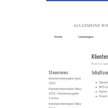
Home
Leistungen
Kliente
Posted on
Apri
Inhaltsv
Steuernews
Klienteninformation April
Steuer
2020
BFG si
Klienteninformation März
Keine 
2020 / Sonderausgabe
Essen 
Corona
Klienteninformation März