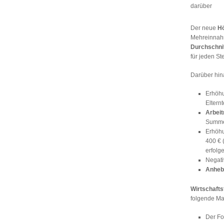
darüber
Der neue
Hö
Mehreinnahm
Durchschni
für jeden St
Darüber hin
Erhöh
Elternt
Arbei
Summe 
Erhöhu
400 € 
erfolge
Negati
Anheb
Wirtschafts
folgende M
Der Fo