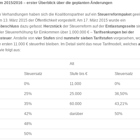
m 2015/2016 – erster Überblick über die geplanten Änderungen
 Verhandlungen haben sich die Koalitionspartner auf ein
Steuerreformpaket
geei
m 13. März 2015 der Öffentlichkeit vorgestellt. Am 17. März 2015 wurde ein
sbeschluss
dazu gefasst.
Herzstück
der Steuerreform auf der
Entlastungsseite
si
r Steuererhöhung für Einkommen über 1.000.000 € –
Tarifsenkungen bei der
steuer
. Anstelle von
vier Stufen
sind
nunmehr sieben Tarifstufen
vorgesehen, wo
e ersten 11.000 € steuerfrei bleiben. Im Detail sieht das neue Tarifmodell, welches
wie folgt aus:
Alt
Steuersatz
Stufe bis €
Steuersatz
0%
11.000
0%
25%
25.000
36,50%
35%
60.000
43,21%
42%
darüber
50%
48%
50%