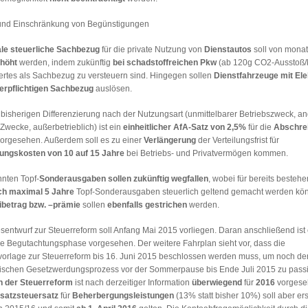
und Einschränkung von Begünstigungen
e steuerliche Sachbezug
für die private Nutzung von
Dienstautos
soll von monat
rhöht
werden, indem zukünftig
bei schadstoffreichen Pkw
(ab 120g CO2-Ausstoß
rtes als Sachbezug zu versteuern sind. Hingegen sollen
Dienstfahrzeuge mit El
erpflichtigen Sachbezug
auslösen.
 bisherigen Differenzierung nach der Nutzungsart (unmittelbarer Betriebszweck, a
 Zwecke, außerbetrieblich) ist ein
einheitlicher AfA-Satz von 2,5%
für die
Abschre
orgesehen. Außerdem soll es zu einer
Verlängerung
der Verteilungsfrist für
ungskosten von 10 auf 15 Jahre
bei Betriebs- und Privatvermögen kommen.
nten Topf-
Sonderausgaben sollen zukünftig wegfallen
, wobei für bereits besteh
ch maximal 5 Jahre
Topf-Sonderausgaben steuerlich geltend gemacht werden kö
ibetrag bzw. –prämie
sollen
ebenfalls gestrichen
werden.
entwurf zur Steuerreform soll Anfang Mai 2015 vorliegen. Daran anschließend ist
 Begutachtungsphase vorgesehen. Der weitere Fahrplan sieht vor, dass die
orlage zur Steuerreform bis 16. Juni 2015 beschlossen werden muss, um noch de
ischen Gesetzwerdungsprozess vor der Sommerpause bis Ende Juli 2015 zu pass
en der Steuerreform
ist nach derzeitiger Information
überwiegend
für
2016
vorgese
satzsteuersatz
für
Beherbergungsleistungen
(13% statt bisher 10%) soll aber er