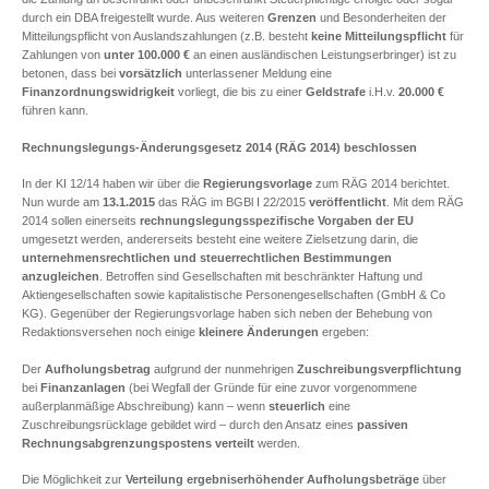
durch ein DBA freigestellt wurde. Aus weiteren
Grenzen
und Besonderheiten der
Mitteilungspflicht von Auslandszahlungen (z.B. besteht
keine Mitteilungspflicht
für
Zahlungen von
unter 100.000 €
an einen ausländischen Leistungserbringer) ist zu
betonen, dass bei
vorsätzlich
unterlassener Meldung eine
Finanzordnungswidrigkeit
vorliegt, die bis zu einer
Geldstrafe
i.H.v.
20.000 €
führen kann.
Rechnungslegungs-Änderungsgesetz 2014 (RÄG 2014) beschlossen
In der KI 12/14 haben wir über die
Regierungsvorlage
zum RÄG 2014 berichtet.
Nun wurde am
13.1.2015
das RÄG im BGBl I 22/2015
veröffentlicht
. Mit dem RÄG
2014 sollen einerseits
rechnungslegungsspezifische Vorgaben der EU
umgesetzt werden, andererseits besteht eine weitere Zielsetzung darin, die
unternehmensrechtlichen und steuerrechtlichen Bestimmungen
anzugleichen
. Betroffen sind Gesellschaften mit beschränkter Haftung und
Aktiengesellschaften sowie kapitalistische Personengesellschaften (GmbH & Co
KG). Gegenüber der Regierungsvorlage haben sich neben der Behebung von
Redaktionsversehen noch einige
kleinere Änderungen
ergeben:
Der
Aufholungsbetrag
aufgrund der nunmehrigen
Zuschreibungsverpflichtung
bei
Finanzanlagen
(bei Wegfall der Gründe für eine zuvor vorgenommene
außerplanmäßige Abschreibung) kann – wenn
steuerlich
eine
Zuschreibungsrücklage gebildet wird – durch den Ansatz eines
passiven
Rechnungsabgrenzungspostens
verteilt
werden.
Die Möglichkeit zur
Verteilung ergebniserhöhender Aufholungsbeträge
über