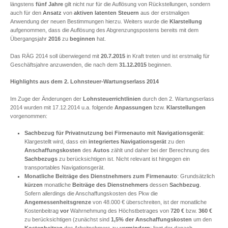
längstens
fünf Jahre
gilt nicht nur für die Auflösung von Rückstellungen, sondern
auch für den
Ansatz
von
aktiven latenten Steuern
aus der erstmaligen
Anwendung der neuen Bestimmungen hierzu. Weiters wurde die
Klarstellung
aufgenommen, dass die Auflösung des Abgrenzungspostens bereits mit dem
Übergangsjahr
2016
zu
beginnen
hat.
Das RÄG 2014 soll überwiegend mit
20.7.2015
in Kraft treten und ist erstmalig für
Geschäftsjahre anzuwenden, die nach dem
31.12.2015
beginnen.
Highlights aus dem 2. Lohnsteuer-Wartungserlass 2014
Im Zuge der Änderungen der
Lohnsteuerrichtlinien
durch den 2. Wartungserlass
2014 wurden mit 17.12.2014 u.a. folgende
Anpassungen
bzw.
Klarstellungen
vorgenommen:
Sachbezug für Privatnutzung bei Firmenauto mit Navigationsgerät
:
Klargestellt wird, dass ein
integriertes Navigationsgerät
zu den
Anschaffungskosten
des
Autos
zählt und daher bei der Berechnung des
Sachbezugs
zu berücksichtigen ist. Nicht relevant ist hingegen ein
transportables Navigationsgerät.
Monatliche Beiträge des Dienstnehmers zum Firmenauto
: Grundsätzlich
kürzen
monatliche
Beiträge des Dienstnehmers
dessen
Sachbezug
.
Sofern allerdings die Anschaffungskosten des Pkw die
Angemessenheitsgrenze
von 48.000 € überschreiten, ist der monatliche
Kostenbeitrag
vor
Wahrnehmung des Höchstbetrages von
720 €
bzw.
360 €
zu berücksichtigen (zunächst sind
1,5% der Anschaffungskosten
um den