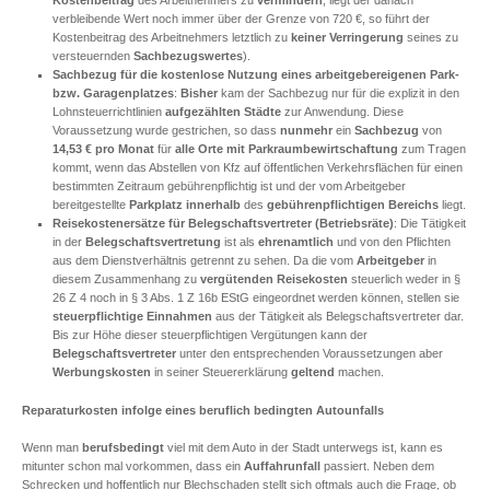
Kostenbeitrag
des Arbeitnehmers zu
vermindern
; liegt der danach
verbleibende Wert noch immer über der Grenze von 720 €, so führt der
Kostenbeitrag des Arbeitnehmers letztlich zu
keiner Verringerung
seines zu
versteuernden
Sachbezugswertes
).
Sachbezug für die kostenlose Nutzung eines arbeitgebereigenen Park-
bzw. Garagenplatzes
:
Bisher
kam der Sachbezug nur für die explizit in den
Lohnsteuerrichtlinien
aufgezählten Städte
zur Anwendung. Diese
Voraussetzung wurde gestrichen, so dass
nunmehr
ein
Sachbezug
von
14,53 € pro Monat
für
alle Orte mit Parkraumbewirtschaftung
zum Tragen
kommt, wenn das Abstellen von Kfz auf öffentlichen Verkehrsflächen für einen
bestimmten Zeitraum gebührenpflichtig ist und der vom Arbeitgeber
bereitgestellte
Parkplatz
innerhalb
des
gebührenpflichtigen Bereichs
liegt.
Reisekostenersätze
für
Belegschaftsvertreter (Betriebsräte)
: Die Tätigkeit
in der
Belegschaftsvertretung
ist als
ehrenamtlich
und von den Pflichten
aus dem Dienstverhältnis getrennt zu sehen. Da die vom
Arbeitgeber
in
diesem Zusammenhang zu
vergütenden Reisekosten
steuerlich weder in §
26 Z 4 noch in § 3 Abs. 1 Z 16b EStG eingeordnet werden können, stellen sie
steuerpflichtige Einnahmen
aus der Tätigkeit als Belegschaftsvertreter dar.
Bis zur Höhe dieser steuerpflichtigen Vergütungen kann der
Belegschaftsvertreter
unter den entsprechenden Voraussetzungen aber
Werbungskosten
in seiner Steuererklärung
geltend
machen.
Reparaturkosten infolge eines beruflich bedingten Autounfalls
Wenn man
berufsbedingt
viel mit dem Auto in der Stadt unterwegs ist, kann es
mitunter schon mal vorkommen, dass ein
Auffahrunfall
passiert. Neben dem
Schrecken und hoffentlich nur Blechschaden stellt sich oftmals auch die Frage, ob