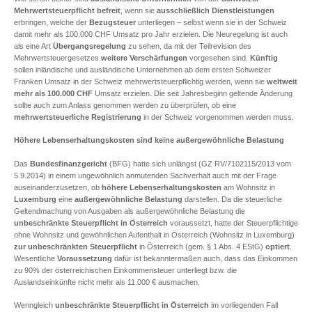
Mehrwertsteuerpflicht
befreit
, wenn sie
ausschließlich Dienstleistungen
erbringen, welche der
Bezugsteuer
unterliegen – selbst wenn sie in der Schweiz
damit mehr als 100.000 CHF Umsatz pro Jahr erzielen. Die Neuregelung ist auch
als eine Art
Übergangsregelung
zu sehen, da mit der Teilrevision des
Mehrwertsteuergesetzes
weitere Verschärfungen
vorgesehen sind.
Künftig
sollen inländische und ausländische Unternehmen ab dem ersten Schweizer
Franken Umsatz in der Schweiz mehrwertsteuerpflichtig werden, wenn sie
weltweit
mehr als 100.000 CHF
Umsatz erzielen. Die seit Jahresbeginn geltende Änderung
sollte auch zum Anlass genommen werden zu überprüfen, ob eine
mehrwertsteuerliche Registrierung
in der Schweiz vorgenommen werden muss.
Höhere Lebenserhaltungskosten sind keine außergewöhnliche Belastung
Das
Bundesfinanzgericht
(BFG) hatte sich unlängst (GZ RV/7102115/2013 vom
5.9.2014) in einem ungewöhnlich anmutenden Sachverhalt auch mit der Frage
auseinanderzusetzen, ob
höhere Lebenserhaltungskosten
am Wohnsitz in
Luxemburg
eine
außergewöhnliche Belastung
darstellen. Da die steuerliche
Geltendmachung von Ausgaben als außergewöhnliche Belastung die
unbeschränkte Steuerpflicht
in Österreich
voraussetzt, hatte der Steuerpflichtige
ohne Wohnsitz und gewöhnlichen Aufenthalt in Österreich (Wohnsitz in Luxemburg)
zur unbeschränkten Steuerpflicht
in Österreich (gem. § 1 Abs. 4 EStG)
optiert
.
Wesentliche
Voraussetzung
dafür ist bekanntermaßen auch, dass das Einkommen
zu 90% der österreichischen Einkommensteuer unterliegt bzw. die
Auslandseinkünfte nicht mehr als 11.000 € ausmachen.
Wenngleich
unbeschränkte Steuerpflicht in Österreich
im vorliegenden Fall