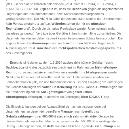
(BFG) in der Sache inhaltlich entschieden (VfGH vom 9.12.2014, G 136/2014, G
166/2014, G 186/2014).
Ergebnis
ist, dass die
Bedenken
gegen die angefochtenen
Regelungen des Einkommensteuer- bzw. Körperschaftsteuergesetzes
unbegründet
sind. Der VfGH ist dabei der Ansicht, dass seitens der Unternehmen
kein Vertrauensschutz
auf das
Weiterbestehen
der für sie
günstigen
Rechtslage
greift. Durch die bisherige Rechtslage wurden Unternehmen nicht
geradezu „angeregt“, Verträge über Gehälter in bestimmter Höhe zu schließen. Die
Unternehmen können daher insoweit keinen besonderen Schutz beanspruchen. Die
angefochtenen
Bestimmungen
sind auch
nicht unsachlich
und liegen nach
Auffassung des VfGH
innerhalb
des
rechtspolitischen Gestaltungsspielraums
des Gesetzgebers.
Im Ergebnis sind daher ab dem 1.3.2014 ausbezahlte höhere Gehälter (auch
Sachbezüge
sind diesbezüglich einzurechnen) im Rahmen der
Mehr-Weniger-
Rechnung
zu
neutralisieren
und können
steuerlich nicht abgezogen
werden.
Nicht vom Abzugsverbot betroffen sind die beim Unternehmen anfallenden
Lohnnebenkosten (DB, DZ und Kommunalsteuer). Bei den
Empfängern
unterliegen
die Gehaltszahlungen der
vollen Besteuerung
mit
50%
.
Keine Auswirkungen
hat
die Entscheidung auf die
Abzugsfähigkeit
von
gesetzlichen
Abfertigungszahlungen
, auch wenn die Abfertigung
über 500.000 €
liegt.
Die Einschränkungen bei der Abzugsfähigkeit machen insbesondere bei
Unternehmen, an denen der betroffene
Manager
auch
beteiligt
ist,
Gehaltszahlungen über 500.000 €
steuerlich sehr unattraktiv
. Gerade bei
diesen Unternehmen sollte daher – zumindest für den 500.000 € übersteigenden
Betrag – überlegt werden,
anstelle
von
Gehaltszahlungen
Ausschüttungen
zu