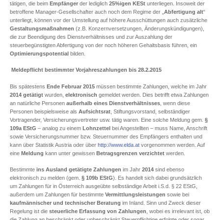
tätigen, die beim
Empfänger
der lediglich
25%igen KESt
unterliegen. Insoweit der
betroffene Manager-Gesellschafter auch noch dem Regime der „
Abfertigung alt
“
unterliegt, können vor der Umstellung auf höhere Ausschüttungen auch zusätzliche
Gestaltungsmaßnahmen
(z.B. Konzernversetzungen, Änderungskündigungen),
die zur Beendigung des Dienstverhältnisses und zur Auszahlung der
steuerbegünstigten Abfertigung von der noch höheren Gehaltsbasis führen, ein
Optimierungspotential
bilden.
Meldepflicht bestimmter Vorjahreszahlungen bis 28.2.2015
Bis spätestens
Ende Februar 2015
müssen bestimmte Zahlungen, welche im Jahr
2014
getätigt
wurden,
elektronisch
gemeldet werden. Dies betrifft etwa Zahlungen
an natürliche Personen
außerhalb eines Dienstverhältnisses
, wenn diese
Personen beispielsweise als
Aufsichtsrat
, Stiftungsvorstand, selbständiger
Vortragender, Versicherungsvertreter usw. tätig waren. Eine solche Meldung gem.
§
109a EStG
– analog zu einem
Lohnzettel
bei Angestellten – muss Name, Anschrift
sowie Versicherungsnummer bzw. Steuernummer des Empfängers enthalten und
kann über Statistik Austria oder über
http://www.elda.at
vorgenommen werden. Auf
eine
Meldung
kann unter gewissen
Betragsgrenzen
verzichtet
werden.
Bestimmte
ins Ausland getätigte Zahlungen
im Jahr
2014
sind ebenso
elektronisch zu melden (gem.
§ 109b EStG
). Es handelt sich dabei grundsätzlich
um Zahlungen für in Österreich ausgeübte selbständige Arbeit i.S.d. § 22 EStG,
außerdem um Zahlungen für bestimmte
Vermittlungsleistungen
sowie bei
kaufmännischer und technischer Beratung
im Inland. Sinn und Zweck dieser
Regelung ist die
steuerliche Erfassung von Zahlungen
, wobei es irrelevant ist, ob
die Zahlung an beschränkt oder unbeschränkt Steuerpflichtige erfolgte oder sogar