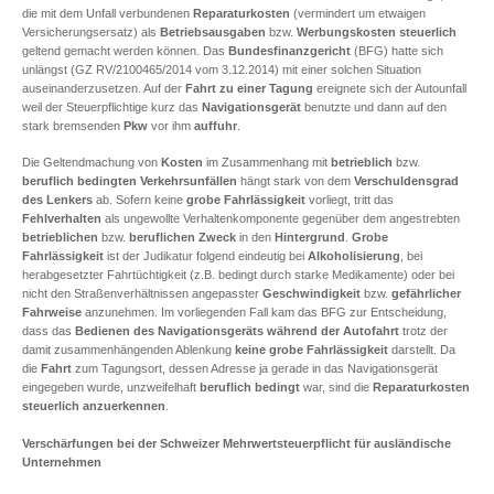
die mit dem Unfall verbundenen
Reparaturkosten
(vermindert um etwaigen
Versicherungsersatz) als
Betriebsausgaben
bzw.
Werbungskosten
steuerlich
geltend gemacht werden können. Das
Bundesfinanzgericht
(BFG) hatte sich
unlängst (GZ RV/2100465/2014 vom 3.12.2014) mit einer solchen Situation
auseinanderzusetzen. Auf der
Fahrt zu einer Tagung
ereignete sich der Autounfall
weil der Steuerpflichtige kurz das
Navigationsgerät
benutzte und dann auf den
stark bremsenden
Pkw
vor ihm
auffuhr
.
Die Geltendmachung von
Kosten
im Zusammenhang mit
betrieblich
bzw.
beruflich
bedingten Verkehrsunfällen
hängt stark von dem
Verschuldensgrad
des Lenkers
ab. Sofern keine
grobe Fahrlässigkeit
vorliegt, tritt das
Fehlverhalten
als ungewollte Verhaltenkomponente gegenüber dem angestrebten
betrieblichen
bzw.
beruflichen
Zweck
in den
Hintergrund
.
Grobe
Fahrlässigkeit
ist der Judikatur folgend eindeutig bei
Alkoholisierung
, bei
herabgesetzter Fahrtüchtigkeit (z.B. bedingt durch starke Medikamente) oder bei
nicht den Straßenverhältnissen angepasster
Geschwindigkeit
bzw.
gefährlicher
Fahrweise
anzunehmen. Im vorliegenden Fall kam das BFG zur Entscheidung,
dass das
Bedienen des Navigationsgeräts
während der Autofahrt
trotz der
damit zusammenhängenden Ablenkung
keine grobe Fahrlässigkeit
darstellt. Da
die
Fahrt
zum Tagungsort, dessen Adresse ja gerade in das Navigationsgerät
eingegeben wurde, unzweifelhaft
beruflich
bedingt
war, sind die
Reparaturkosten
steuerlich anzuerkennen
.
Verschärfungen bei der Schweizer Mehrwertsteuerpflicht für ausländische
Unternehmen