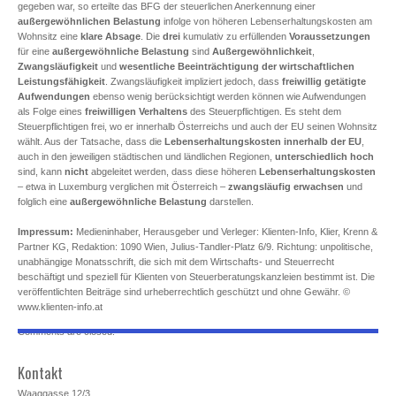
gegeben war, so erteilte das BFG der steuerlichen Anerkennung einer
außergewöhnlichen Belastung
infolge von höheren Lebenserhaltungskosten am
Wohnsitz eine
klare Absage
. Die
drei
kumulativ zu erfüllenden
Voraussetzungen
für eine
außergewöhnliche Belastung
sind
Außergewöhnlichkeit
,
Zwangsläufigkeit
und
wesentliche Beeinträchtigung der wirtschaftlichen
Leistungsfähigkeit
. Zwangsläufigkeit impliziert jedoch, dass
freiwillig getätigte
Aufwendungen
ebenso wenig berücksichtigt werden können wie Aufwendungen
als Folge eines
freiwilligen Verhaltens
des Steuerpflichtigen. Es steht dem
Steuerpflichtigen frei, wo er innerhalb Österreichs und auch der EU seinen Wohnsitz
wählt. Aus der Tatsache, dass die
Lebenserhaltungskosten
innerhalb der EU
,
auch in den jeweiligen städtischen und ländlichen Regionen,
unterschiedlich
hoch
sind, kann
nicht
abgeleitet werden, dass diese höheren
Lebenserhaltungskosten
– etwa in Luxemburg verglichen mit Österreich –
zwangsläufig erwachsen
und
folglich eine
außergewöhnliche Belastung
darstellen.
Impressum:
Medieninhaber, Herausgeber und Verleger: Klienten-Info, Klier, Krenn &
Partner KG, Redaktion: 1090 Wien, Julius-Tandler-Platz 6/9. Richtung: unpolitische,
unabhängige Monatsschrift, die sich mit dem Wirtschafts- und Steuerrecht
beschäftigt und speziell für Klienten von Steuerberatungskanzleien bestimmt ist. Die
veröffentlichten Beiträge sind urheberrechtlich geschützt und ohne Gewähr. ©
www.klienten-info.at
Comments are closed.
Kontakt
Waaggasse 12/3