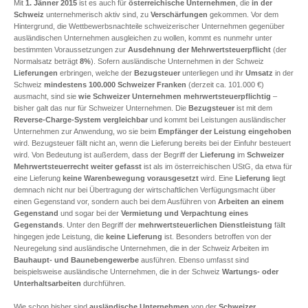
Mit
1. Jänner 2015
ist es auch für
österreichische Unternehmen
, die
in der
Schweiz
unternehmerisch aktiv sind, zu
Verschärfungen
gekommen. Vor dem
Hintergrund, die Wettbewerbsnachteile schweizerischer Unternehmen gegenüber
ausländischen Unternehmen ausgleichen zu wollen, kommt es nunmehr unter
bestimmten Voraussetzungen zur
Ausdehnung der Mehrwertsteuerpflicht
(der
Normalsatz beträgt
8%
). Sofern ausländische Unternehmen in der Schweiz
Lieferungen
erbringen, welche der
Bezugsteuer
unterliegen und ihr
Umsatz
in der
Schweiz
mindestens 100.000 Schweizer Franken
(derzeit ca. 101.000 €)
ausmacht, sind sie
wie Schweizer Unternehmen mehrwertsteuerpflichtig
–
bisher galt das nur für Schweizer Unternehmen. Die
Bezugsteuer
ist mit dem
Reverse-Charge-System
vergleichbar
und kommt bei Leistungen ausländischer
Unternehmen zur Anwendung, wo sie beim
Empfänger der Leistung
eingehoben
wird. Bezugsteuer fällt nicht an, wenn die Lieferung bereits bei der Einfuhr besteuert
wird. Von Bedeutung ist außerdem, dass der Begriff der
Lieferung
im
Schweizer
Mehrwertsteuerrecht
weiter gefasst
ist als im österreichischen UStG, da etwa für
eine Lieferung
keine Warenbewegung vorausgesetzt
wird. Eine
Lieferung
liegt
demnach nicht nur bei Übertragung der wirtschaftlichen Verfügungsmacht über
einen Gegenstand vor, sondern auch bei dem Ausführen von
Arbeiten an einem
Gegenstand
und sogar bei der
Vermietung und Verpachtung eines
Gegenstands
. Unter den Begriff der
mehrwertsteuerlichen Dienstleistung
fällt
hingegen jede Leistung, die
keine Lieferung
ist. Besonders betroffen von der
Neuregelung sind ausländische Unternehmen, die in der Schweiz Arbeiten im
Bauhaupt- und Baunebengewerbe
ausführen. Ebenso umfasst sind
beispielsweise ausländische Unternehmen, die in der Schweiz
Wartungs- oder
Unterhaltsarbeiten
durchführen.
Wie schon bisher sind
ausländische Unternehmen
von der
Schweizer