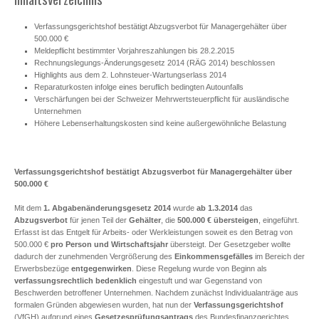
Verfassungsgerichtshof bestätigt Abzugsverbot für Managergehälter über
500.000 €
Meldepflicht bestimmter Vorjahreszahlungen bis 28.2.2015
Rechnungslegungs-Änderungsgesetz 2014 (RÄG 2014) beschlossen
Highlights aus dem 2. Lohnsteuer-Wartungserlass 2014
Reparaturkosten infolge eines beruflich bedingten Autounfalls
Verschärfungen bei der Schweizer Mehrwertsteuerpflicht für ausländische
Unternehmen
Höhere Lebenserhaltungskosten sind keine außergewöhnliche Belastung
Verfassungsgerichtshof bestätigt Abzugsverbot für Managergehälter über
500.000 €
Mit dem
1. Abgabenänderungsgesetz 2014
wurde
ab 1.3.2014
das
Abzugsverbot
für jenen Teil der
Gehälter
, die
500.000 € übersteigen
, eingeführt.
Erfasst ist das Entgelt für Arbeits- oder Werkleistungen soweit es den Betrag von
500.000 €
pro Person und Wirtschaftsjahr
übersteigt. Der Gesetzgeber wollte
dadurch der zunehmenden Vergrößerung des
Einkommensgefälles
im Bereich der
Erwerbsbezüge
entgegenwirken
. Diese Regelung wurde von Beginn als
verfassungsrechtlich bedenklich
eingestuft und war Gegenstand von
Beschwerden betroffener Unternehmen. Nachdem zunächst Individualanträge aus
formalen Gründen abgewiesen wurden, hat nun der
Verfassungsgerichtshof
(VfGH) aufgrund eines
Gesetzesprüfungsantrags
des Bundesfinanzgerichtes