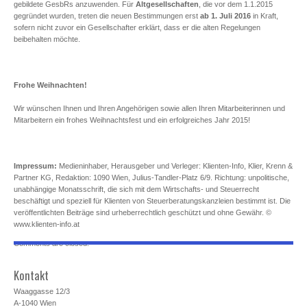
gebildete GesbRs anzuwenden. Für
Altgesellschaften
, die vor dem 1.1.2015
gegründet wurden, treten die neuen Bestimmungen erst
ab 1. Juli 2016
in Kraft,
sofern nicht zuvor ein Gesellschafter erklärt, dass er die alten Regelungen
beibehalten möchte.
Frohe Weihnachten!
Wir wünschen Ihnen und Ihren Angehörigen sowie allen Ihren Mitarbeiterinnen und
Mitarbeitern ein frohes Weihnachtsfest und ein erfolgreiches Jahr 2015!
Impressum:
Medieninhaber, Herausgeber und Verleger: Klienten-Info, Klier, Krenn &
Partner KG, Redaktion: 1090 Wien, Julius-Tandler-Platz 6/9. Richtung: unpolitische,
unabhängige Monatsschrift, die sich mit dem Wirtschafts- und Steuerrecht
beschäftigt und speziell für Klienten von Steuerberatungskanzleien bestimmt ist. Die
veröffentlichten Beiträge sind urheberrechtlich geschützt und ohne Gewähr. ©
www.klienten-info.at
Comments are closed.
Kontakt
Waaggasse 12/3
A-1040 Wien