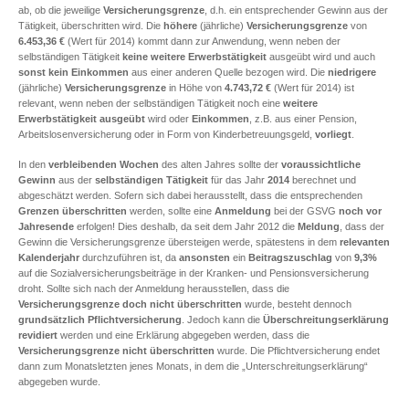
ab, ob die jeweilige
Versicherungsgrenze
, d.h. ein entsprechender Gewinn aus der
Tätigkeit, überschritten wird. Die
höhere
(jährliche)
Versicherungsgrenze
von
6.453,36 €
(Wert für 2014) kommt dann zur Anwendung, wenn neben der
selbständigen Tätigkeit
keine
weitere Erwerbstätigkeit
ausgeübt wird und auch
sonst kein Einkommen
aus einer anderen Quelle bezogen wird. Die
niedrigere
(jährliche)
Versicherungsgrenze
in Höhe von
4.743,72 €
(Wert für 2014) ist
relevant, wenn neben der selbständigen Tätigkeit noch eine
weitere
Erwerbstätigkeit ausgeübt
wird oder
Einkommen
, z.B. aus einer Pension,
Arbeitslosenversicherung oder in Form von Kinderbetreuungsgeld,
vorliegt
.
In den
verbleibenden Wochen
des alten Jahres sollte der
voraussichtliche
Gewinn
aus der
selbständigen Tätigkeit
für das Jahr
2014
berechnet und
abgeschätzt werden. Sofern sich dabei herausstellt, dass die entsprechenden
Grenzen überschritten
werden, sollte eine
Anmeldung
bei der GSVG
noch vor
Jahresende
erfolgen! Dies deshalb, da seit dem Jahr 2012 die
Meldung
, dass der
Gewinn die Versicherungsgrenze übersteigen werde, spätestens in dem
relevanten
Kalenderjahr
durchzuführen ist, da
ansonsten
ein
Beitragszuschlag
von
9,3%
auf die Sozialversicherungsbeiträge in der Kranken- und Pensionsversicherung
droht. Sollte sich nach der Anmeldung herausstellen, dass die
Versicherungsgrenze doch nicht überschritten
wurde, besteht dennoch
grundsätzlich Pflichtversicherung
. Jedoch kann die
Überschreitungserklärung
revidiert
werden und eine Erklärung abgegeben werden, dass die
Versicherungsgrenze nicht überschritten
wurde. Die Pflichtversicherung endet
dann zum Monatsletzten jenes Monats, in dem die „Unterschreitungserklärung“
abgegeben wurde.