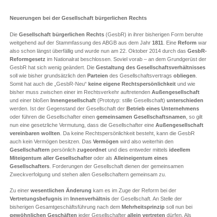
Neuerungen bei der Gesellschaft bürgerlichen Rechts
Die
Gesellschaft bürgerlichen Rechts
(GesbR) in ihrer bisherigen Form beruhte
weitgehend auf der Stammfassung des ABGB aus dem Jahr
1811
. Eine
Reform
war
also schon längst überfällig und wurde nun am 22. Oktober 2014 durch das
GesbR-
Reformgesetz
im Nationalrat beschlossen. Soviel vorab – an dem Grundgerüst der
GesbR hat sich wenig geändert. Die
Gestaltung des Gesellschaftsverhältnisses
soll wie bisher grundsätzlich den
Parteien
des Gesellschaftsvertrags
obliegen
.
Somit hat auch die „GesbR-Neu“
keine eigene Rechtspersönlichkeit
und wie
bisher muss zwischen einer im Rechtsverkehr auftretenden
Außengesellschaft
und einer bloßen
Innengesellschaft
(Prototyp: stille Gesellschaft)
unterschieden
werden. Ist der Gegenstand der Gesellschaft der
Betrieb eines Unternehmens
oder führen die Gesellschafter einen
gemeinsamen Gesellschaftsnamen
, so gilt
nun eine gesetzliche Vermutung, dass die Gesellschafter eine
Außengesellschaft
vereinbaren wollten
. Da keine Rechtspersönlichkeit besteht, kann die GesbR
auch kein Vermögen besitzen. Das
Vermögen
wird also weiterhin den
Gesellschaftern
persönlich
zugeordnet
und dies entweder mittels
ideellem
Miteigentum aller Gesellschafter
oder als
Alleineigentum eines
Gesellschafters
. Forderungen der Gesellschaft dienen der gemeinsamen
Zweckverfolgung und stehen allen Gesellschaftern gemeinsam zu.
Zu einer
wesentlichen Änderung
kam es im Zuge der Reform bei der
Vertretungsbefugnis
im
Innenverhältnis
der Gesellschaft. An Stelle der
bisherigen Gesamtgeschäftsführung nach dem
Mehrheitsprinzip
soll nun bei
gewöhnlichen Geschäften
jeder Gesellschafter
allein vertreten
dürfen. Als