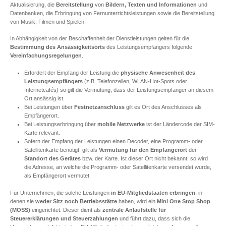
Aktualisierung, die
Bereitstellung
von
Bildern, Texten und Informationen
und
Datenbanken, die Erbringung von Fernunterrichtsleistungen sowie die Bereitstellung
von Musik, Filmen und Spielen.
In Abhängigkeit von der Beschaffenheit der Dienstleistungen gelten für die
Bestimmung des Ansässigkeitsorts
des Leistungsempfängers folgende
Vereinfachungsregelungen
.
Erfordert der Empfang der Leistung die
physische Anwesenheit des
Leistungsempfängers
(z.B. Telefonzellen, WLAN-Hot-Spots oder
Internetcafés) so gilt die Vermutung, dass der Leistungsempfänger an diesem
Ort ansässig ist.
Bei Leistungen über
Festnetzanschluss
gilt es Ort des Anschlusses als
Empfängerort.
Bei Leistungserbringung über
mobile Netzwerke
ist der Ländercode der SIM-
Karte relevant.
Sofern der Empfang der Leistungen einen Decoder, eine Programm- oder
Satellitenkarte benötigt, gilt als
Vermutung für den Empfängerort
der
Standort des Gerätes
bzw. der Karte. Ist dieser Ort nicht bekannt, so wird
die Adresse, an welche die Programm- oder Satellitenkarte versendet wurde,
als Empfängerort vermutet.
Für Unternehmen, die solche Leistungen
in EU-Mitgliedstaaten erbringen
, in
denen sie
weder Sitz noch Betriebsstätte
haben, wird ein
Mini One Stop Shop
(MOSS)
eingerichtet. Dieser dient als
zentrale Anlaufstelle für
Steuererklärungen und Steuerzahlungen
und führt dazu, dass sich die