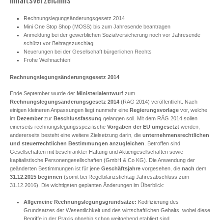
Rechnungslegungsänderungsgesetz 2014
Mini One Stop Shop (MOSS) bis zum Jahresende beantragen
Anmeldung bei der gewerblichen Sozialversicherung noch vor Jahresende
schützt vor Beitragszuschlag
Neuerungen bei der Gesellschaft bürgerlichen Rechts
Frohe Weihnachten!
Rechnungslegungsänderungsgesetz 2014
Ende September wurde der
Ministerialentwurf
zum
Rechnungslegungsänderungsgesetz 2014
(RÄG 2014) veröffentlicht. Nach
einigen kleineren Anpassungen liegt nunmehr eine
Regierungsvorlage
vor, welche
im
Dezember
zur
Beschlussfassung
gelangen soll. Mit dem RÄG 2014 sollen
einerseits rechnungslegungsspezifische
Vorgaben der EU
umgesetzt
werden,
andererseits besteht eine weitere Zielsetzung darin, die
unternehmensrechtlichen
und steuerrechtlichen Bestimmungen anzugleichen
. Betroffen sind
Gesellschaften mit beschränkter Haftung und Aktiengesellschaften sowie
kapitalistische Personengesellschaften (GmbH & Co KG). Die Anwendung der
geänderten Bestimmungen ist für jene
Geschäftsjahre
vorgesehen, die
nach
dem
31.12.2015 beginnen
(somit bei Regelbilanzstichtag Jahresabschluss zum
31.12.2016). Die wichtigsten geplanten Änderungen im Überblick:
Allgemeine Rechnungslegungsgrundsätze:
Kodifizierung des
Grundsatzes der Wesentlichkeit und des wirtschaftlichen Gehalts, wobei diese
Begriffe in der Praxis ohnehin schon weitgehend etabliert sind.