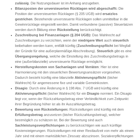
zulässig
. Die Nutzungsdauer ist im Anhang anzugeben.
Bilanzposten der unversteuerten Rücklagen wird abgeschafft:
Die
Position der unversteuerten Rücklagen (§ 205 UGB) wird
ersatzlos
gestrichen
. Bestehende unversteuerte Rücklagen sollen unmittelbar in die
Gewinnrücklage eingestellt werden. Damit verbundene (passive) Steuerlatzen
werden durch Bildung einer
Rückstellung
berücksichtigt.
Zuschreibung bei Finanzanlagen (§ 204 UGB):
Das Wahlrecht auf
Zuschreibungen zu verzichten, wenn der
niedrigere Wert
auch
steuerlich
beibehalten werden kann, entfällt künftig (
Zuschreibungspflicht
bei Wegfall
der Gründe für eine außerplanmäßige Abschreibung).
Steuerlich
gibt es eine
Übergangsregelung
, welche die Einstellung des Zuschreibungsbetrags in
eine (außerbilanzielle) unversteuerte Rücklage ermöglicht.
Herstellungskosten von Sachanlagen und Vorräten
: Hier ist eine
Harmonierung mit den steuerlichen Bewertungsansätzen vorgesehen.
Dadurch besteht künftig eine bilanzielle
Aktivierungspflicht
(bisher
Wahlrecht) für angemessene fixe und variable Gemeinkosten.
Disagio
: Durch eine Änderung in § 198 Abs. 7 UGB wird künftig eine
Aktivierungspflicht
(bisher Wahlrecht) für ein
Disagio
normiert. Ein Disagio
liegt vor, wenn der Rückzahlungsbetrag einer Verbindlichkeit zum Zeitpunkt
ihrer Begründung höher ist als ihr Auszahlungsbetrag.
Bewertung von Rückstellungen:
Rückstellungen sind künftig mit dem
Erfüllungsbetrag
anzusetzen (bisher Rückzahlungsbetrag), welcher
bestmöglich zu schätzen ist. Bei der Bewertung sind auch
Sachleistungsverpflichtungen
zu berücksichtigen wie auch künftige
Kostensteigerungen. Rückstellungen mit einer Restlaufzeit von mehr als einem
Jahr sind mit einem marktüblichen Zinssatz abzuzinsen. Sozialverpflichtungen