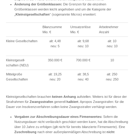
Änderung der Größenklassen:
Die Grenzen für die einzelnen
Größenklassen werden leicht angehoben und um die Kategorie der
„
Kleinstgesellschaften
“ (sogenannte Micros) erweitert:
Bilanzsumme
Umsatzerlöse
Arbeitnehmer
Mio. €
Mio. €
Anzahl
Kleine Gesellschaften
alt: 4,48
alt: 9,68
alt: 10
neu: 5
neu: 10
neu: 10
Kleinstgesell-
350.000 €
700.000 €
10
schaften (NEU)
Mittelgroße
alt: 19,25
alt: 38,5
alt: 250
Gesellschaften
neu: 20
neu: 40
neu: 250
Kleinstgesellschaften brauchen
keinen Anhang
aufstellen. Weiters ist für diese der
Strafrahmen für
Zwangsstrafen
generell
halbiert
. Apropos Zwangstrafen: für die
Dauer von Insolvenzverfahren sollen keine Zwangsstrafen verhängt werden.
Vorgaben zur Abschreibungsdauer eines Firmenwertes:
Sofern die
Nutzungsdauer nicht verlässlich geschätzt werden kann, hat die Abschreibung
über 10 Jahre zu erfolgen (gilt nicht für bereits bilanzierte Firmenwerte). Eine
Zuschreibung
nach einer außerplanmäßigen Abschreibung ist
nicht