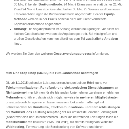
35 Mio. €; bei der
Bruttomethode
: 24 Mio. € Bilanzsumme statt bisher 21 Mio.
€ und 24 Mio. € Umsatzerlöse statt bisher 35 Mio. €). Weiters wird bei neuen
Erstkonsolidierungen die Buchwertmethode abgeschafft. Bei der
Equity-
Methode
wird die in der Praxis ohnehin nicht allzu sehr verbreitete
Kapitalanteilsmethode abgeschafft.
Anhang
: Die Angabepflichten im Anhang werden neu geregelt. Vor allem bei
kleinen Gesellschaften werden die Angaben gestrafft. Bei mittelgroßen und
großen Gesellschaften kommen allerdings zum Teil
zusätzliche Angaben
hinzu.
Wir werden Sie über den weiteren
Gesetzwerdungsprozess
informieren.
Mini One Stop Shop (MOSS) bis zum Jahresende beantragen
Die ab
1.1.2015
geltenden Leistungsortregelungen bei der Erbringung von
Telekommunikations-, Rundfunk- und elektronischen Dienstleistungen an
Nichtunternehmer
können für die leistenden Unternehmer zu einem erheblichen
Mehraufwand
führen, da sie sich möglicherweise
in mehreren Mitgliedstaaten
umsatzsteuerlich registrieren lassen müssen. Bekanntermaßen gilt mit
Jahreswechsel bei
Rundfunk-, Telekommunikations- und Fernsehleistungen
der
Wohnsitz des Leistungsempfängers
als umsatzsteuerlicher Leistungsort
(bisher war dies der Unternehmerort). Unter die betroffenen Leistungen fallen u.a.
Mobilfunkdienste
(inklusive SMS und VoIP), die Bereitstellung von Websites,
Webhosting
, Fernwartung, die Bereitstellung von Software und deren