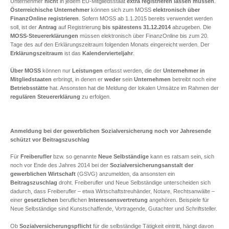
Unternehmer
nicht
in jedem EU-Mitgliedsstaat
extra registrieren lassen müssen
.
Österreichische Unternehmer
können sich zum MOSS
elektronisch über
FinanzOnline registrieren
. Sofern MOSS ab 1.1.2015 bereits verwendet werden
soll, ist der
Antrag
auf Registrierung
bis spätestens 31.12.2014
abzugeben. Die
MOSS-Steuererklärungen
müssen elektronisch über FinanzOnline bis zum 20.
Tage des auf den Erklärungszeitraum folgenden Monats eingereicht werden. Der
Erklärungszeitraum
ist das
Kalendervierteljahr
.
Über MOSS
können nur
Leistungen
erfasst werden, die der
Unternehmer in
Mitgliedstaaten
erbringt, in denen er
weder
sein
Unternehmen
betreibt noch eine
Betriebsstätte
hat. Ansonsten hat die Meldung der lokalen Umsätze im Rahmen der
regulären Steuererklärung
zu erfolgen.
Anmeldung bei der gewerblichen Sozialversicherung noch vor Jahresende
schützt vor Beitragszuschlag
Für
Freiberufler
bzw. so genannte
Neue Selbständige
kann es ratsam sein, sich
noch vor Ende des Jahres 2014 bei der
Sozialversicherungsanstalt der
gewerblichen Wirtschaft
(GSVG) anzumelden, da ansonsten ein
Beitragszuschlag
droht. Freiberufler und Neue Selbständige unterscheiden sich
dadurch, dass Freiberufler – etwa Wirtschaftstreuhänder, Notare, Rechtsanwälte –
einer
gesetzlichen
beruflichen
Interessensvertretung
angehören. Beispiele für
Neue Selbständige sind Kunstschaffende, Vortragende, Gutachter und Schriftsteller.
Ob
Sozialversicherungspflicht
für die selbständige Tätigkeit eintritt, hängt davon