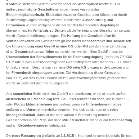
Kontrolle
steht dafür jedem Gesellschafter ein
Widerspruchsrecht
zu. Für
außergewöhnliche Geschäfte
gilt in der neuen Fassung das
Einstimmigkeitsprinzip
. Blockaden einzelner Gesellschafter können nur durch
Zustimmungsklagen bereinigt werden. Hinsichtlich
Ausschüttung und
Entnahmen
wurden weitgehend die bei der
OG
bestehenden
Regelungen
übernommen. Im
Verhältnis zu Dritten
gilt die Vertretung der Gesellschaft so weit
wie die Geschäftsführungsbefugnis. Die
Haftung der Gesellschafter
für
Verbindlichkeiten
der Gesellschaft gilt wie bisher
unbeschränkt und solidarisch
.
Die
Umwandlung einer GesbR in eine OG oder KG
soll durch die Einführung
einer
Gesamtrechtsnachfolge
nun erleichtert werden. Eine GesbR muss bei
Überschreiten der Schwellenwerte
für die
Rechnungslegung
(mehr als 700.000
€ Umsatz in zwei aufeinanderfolgenden Geschäftsjahren oder mehr als 1.000.000 €
Umsatz in einem Geschäftsjahr) in eine
OG oder KG umgewandelt
werden und
ins
Firmenbuch
eingetragen
werden. Die Herabsetzung dieser Grenze auf
500.000 €, wie dies in der Diskussion im Gesetzwerdungsprozess gefordert war,
wurde im Endeffekt doch nicht umgesetzt.
Aus
steuerlicher Sicht
wird eine
GesbR
nur
anerkannt
, wenn sie
nach außen
ausreichend in Erscheinung tritt
. Die Gesellschafter sind dann, wie in einer OG
oder KG, als
Mitunternehmer
anzusehen, wenn sie
Unternehmerinitiative
entfalten und
Unternehmerrisiko
eingehen. Handelt es sich um eine
reine
Innengesellschaft
, dann ist der nach außen in Erscheinung tretende
Gesellschafter in der Regel nur dann
Mitunternehmer
, wenn er am
Betriebserfolg
und am
Betriebsvermögen
beteiligt ist.
Die
neue Fassung
tritt großteils
ab 1.1.2015
in Kraft und ist somit jedenfalls für neu