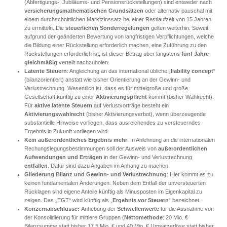
(Abfertigungs-, Jubiläums- und Pensionsrückstellungen) sind entweder nach
versicherungsmathematischen Grundsätzen
oder alternativ pauschal mit
einem durchschnittlichen Marktzinssatz bei einer Restlaufzeit von 15 Jahren
zu ermitteln. Die
steuerlichen Sonderregelungen
gelten weiterhin. Soweit
aufgrund der geänderten Bewertung von langfristigen Verpflichtungen, welche
die Bildung einer Rückstellung erforderlich machen, eine Zuführung zu den
Rückstellungen erforderlich ist, ist dieser Betrag über längstens
fünf Jahre
gleichmäßig
verteilt nachzuholen.
Latente Steuern
: Angleichung an das international übliche „
liability concept
“
(bilanzorientiert) anstatt wie bisher Orientierung an der Gewinn- und
Verlustrechnung. Wesentlich ist, dass es für mittelgroße und große
Gesellschaft künftig zu einer
Aktivierungspflicht
kommt (bisher Wahlrecht).
Für
aktive latente Steuern
auf Verlustvorträge besteht ein
Aktivierungswahlrecht
(bisher Aktivierungsverbot), wenn überzeugende
substantielle Hinweise vorliegen, dass ausreichendes zu versteuerndes
Ergebnis in Zukunft vorliegen wird.
Kein außerordentliches Ergebnis mehr
: In Anlehnung an die internationalen
Rechungslegungsbestimmungen soll der Ausweis von
außerordentlichen
Aufwendungen und Erträgen
in der Gewinn- und Verlustrechnung
entfallen
. Dafür sind dazu Angaben im Anhang zu machen.
Gliederung Bilanz und Gewinn- und Verlustrechnung
: Hier kommt es zu
keinen fundamentalen Änderungen. Neben dem Entfall der unversteuerten
Rücklagen sind eigene Anteile künftig als Minusposten im Eigenkapital zu
zeigen. Das „EGT“ wird künftig als „
Ergebnis vor Steuern
“ bezeichnet.
Konzernabschlüsse:
Anhebung der
Schwellenwerte
für die Ausnahme von
der Konsolidierung für mittlere Gruppen (
Nettomethode
: 20 Mio. €
Bilanzsumme statt bisher 17,5 Mio. € und 40 Mio. € Umsatzerlöse statt bisher