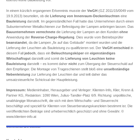
ebenso keine Bauleistung vor.
In einem kürzlich ergangenen Erkenntnis musste der
VwGH
(GZ 2011/15/0049 vom
19.9.2013) beurteilen, ob die
Lieferung von Innenraum-Deckenleuchten
eine
Bauleistung
darstellt. Im gegenständlichen Fall hatte das Unternehmen durch einen
Subunternehmer Metallschienen zur Befestigung der Lampen anbringen lassen. Das
Bauunternehmen verrechnete
die Lieferung der Lampen an den Kunden
ohne
Anwendung der
Reverse-Charge-Regelung
. Dies wurde vom Betriebsprüfer
beanstandet
, da die Lampen „fix auf das Gebäude“ montiert wurden und die
Lieferung der Leuchten als Bauleistung zu qualifizieren sei. Der
VwGH
entschied
in
diesem Fall
jedoch
, dass ein
Beleuchtungsköper
ein
eigenständiges
Wirtschaftsgut
darstellt und somit die
Lieferung von Leuchten keine
Bauleistung
darstellt – es kommt daher
nicht
zum Übergang der Steuerschuld auf
den Empfänger. Die Montage von Trageschienen stellt bloß eine
unselbständige
Nebenleistung
zur Lieferung der Leuchten dar und teilt daher das
umsatzsteuerliche Schicksal der Hauptleistung.
Impressum:
Medieninhaber, Herausgeber und Verleger: Klienten-Info, Klier, Krenn &
Partner KG, Redaktion: 1090 Wien, Julius-Tandler-Platz 6/9. Richtung: unpolitische,
unabhängige Monatsschrift, die sich mit dem Wirtschafts- und Steuerrecht
beschäftigt und speziell für Klienten von Steuerberatungskanzleien bestimmt ist. Die
veröffentlichten Beiträge sind urheberrechtlich geschützt und ohne Gewähr. ©
www.klienten-info.at
Comments are closed.