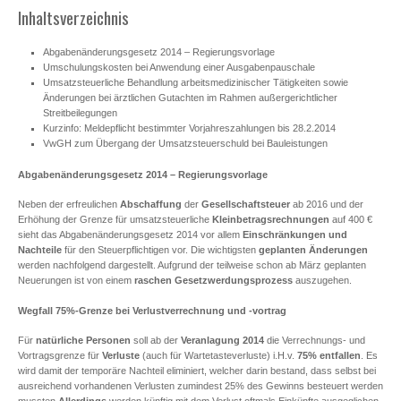
Inhaltsverzeichnis
Abgabenänderungsgesetz 2014 – Regierungsvorlage
Umschulungskosten bei Anwendung einer Ausgabenpauschale
Umsatzsteuerliche Behandlung arbeitsmedizinischer Tätigkeiten sowie
Änderungen bei ärztlichen Gutachten im Rahmen außergerichtlicher
Streitbeilegungen
Kurzinfo: Meldepflicht bestimmter Vorjahreszahlungen bis 28.2.2014
VwGH zum Übergang der Umsatzsteuerschuld bei Bauleistungen
Abgabenänderungsgesetz 2014 – Regierungsvorlage
Neben der erfreulichen
Abschaffung
der
Gesellschaftsteuer
ab 2016 und der
Erhöhung der Grenze für umsatzsteuerliche
Kleinbetragsrechnungen
auf 400 €
sieht das Abgabenänderungsgesetz 2014 vor allem
Einschränkungen
und
Nachteile
für den Steuerpflichtigen vor. Die wichtigsten
geplanten Änderungen
werden nachfolgend dargestellt. Aufgrund der teilweise schon ab März geplanten
Neuerungen ist von einem
raschen Gesetzwerdungsprozess
auszugehen.
Wegfall 75%-Grenze bei Verlustverrechnung und -vortrag
Für
natürliche Personen
soll ab der
Veranlagung 2014
die Verrechnungs- und
Vortragsgrenze für
Verluste
(auch für Wartetasteverluste) i.H.v.
75% entfallen
. Es
wird damit der temporäre Nachteil eliminiert, welcher darin bestand, dass selbst bei
ausreichend vorhandenen Verlusten zumindest 25% des Gewinns besteuert werden