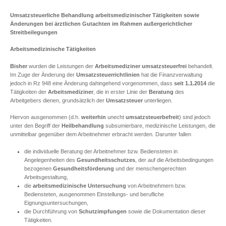
Umsatzsteuerliche Behandlung arbeitsmedizinischer Tätigkeiten sowie
Änderungen bei ärztlichen Gutachten im Rahmen außergerichtlicher
Streitbeilegungen
Arbeitsmedizinische Tätigkeiten
Bisher
wurden die Leistungen der
Arbeitsmediziner
umsatzsteuerfrei
behandelt.
Im Zuge der Änderung der
Umsatzsteuerrichtlinien
hat die Finanzverwaltung
jedoch in Rz 948 eine Änderung dahingehend vorgenommen, dass
seit 1.1.2014
die
Tätigkeiten der
Arbeitsmediziner
, die in erster Linie der
Beratung
des
Arbeitgebers dienen, grundsätzlich der
Umsatzsteuer
unterliegen.
Hiervon ausgenommen (d.h.
weiterhin
unecht
umsatzsteuerbefreit
) sind jedoch
unter den Begriff der
Heilbehandlung
subsumierbare, medizinische Leistungen, die
unmittelbar gegenüber dem Arbeitnehmer erbracht werden. Darunter fallen
die individuelle Beratung der Arbeitnehmer bzw. Bediensteten in
Angelegenheiten des
Gesundheitsschutzes
, der auf die Arbeitsbedingungen
bezogenen
Gesundheitsförderung
und der menschengerechten
Arbeitsgestaltung,
die
arbeitsmedizinische Untersuchung
von Arbeitnehmern bzw.
Bediensteten, ausgenommen Einstellungs- und berufliche
Eignungsuntersuchungen,
die Durchführung von
Schutzimpfungen
sowie die Dokumentation dieser
Tätigkeiten.