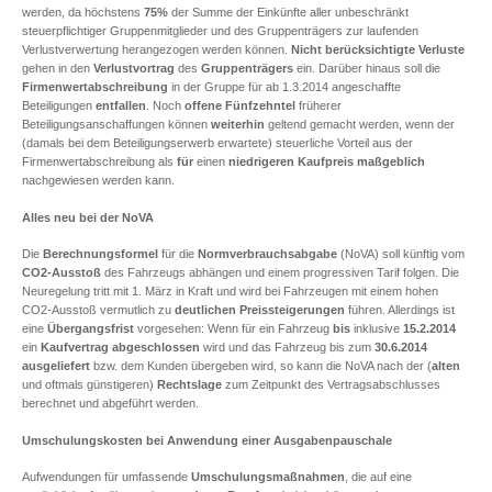
werden, da höchstens
75%
der Summe der Einkünfte aller unbeschränkt
steuerpflichtiger Gruppenmitglieder und des Gruppenträgers zur laufenden
Verlustverwertung herangezogen werden können.
Nicht berücksichtigte Verluste
gehen in den
Verlustvortrag
des
Gruppenträgers
ein. Darüber hinaus soll die
Firmenwertabschreibung
in der Gruppe für ab 1.3.2014 angeschaffte
Beteiligungen
entfallen
. Noch
offene Fünfzehntel
früherer
Beteiligungsanschaffungen können
weiterhin
geltend gemacht werden, wenn der
(damals bei dem Beteiligungserwerb erwartete) steuerliche Vorteil aus der
Firmenwertabschreibung als
für
einen
niedrigeren Kaufpreis
maßgeblich
nachgewiesen werden kann.
Alles neu bei der NoVA
Die
Berechnungsformel
für die
Normverbrauchsabgabe
(NoVA) soll künftig vom
CO2-Ausstoß
des Fahrzeugs abhängen und einem progressiven Tarif folgen. Die
Neuregelung tritt mit 1. März in Kraft und wird bei Fahrzeugen mit einem hohen
CO2-Ausstoß vermutlich zu
deutlichen Preissteigerungen
führen. Allerdings ist
eine
Übergangsfrist
vorgesehen: Wenn für ein Fahrzeug
bis
inklusive
15.2.2014
ein
Kaufvertrag abgeschlossen
wird und das Fahrzeug bis zum
30.6.2014
ausgeliefert
bzw. dem Kunden übergeben wird, so kann die NoVA nach der (
alten
und oftmals günstigeren)
Rechtslage
zum Zeitpunkt des Vertragsabschlusses
berechnet und abgeführt werden.
Umschulungskosten bei Anwendung einer Ausgabenpauschale
Aufwendungen für umfassende
Umschulungsmaßnahmen
, die auf eine