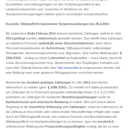
Kunstfehlern und Haftungsfragen vor den Schlichtungsstellen in den
Landesärztekammern sein. Gutachten in Verfahren vor den
Sozialversicherungsträgern bleiben jedoch unverändert umsatzsteuerfrei.
Kurzinfo: Meldepflicht bestimmter Vorjahreszahlungen bis 28.2.2014
Bis spätestens
Ende Februar 2014
müssen bestimmte Zahlungen, welche im Jahr
2013
getätigt
wurden,
elektronisch
gemeldet werden. Dies betrifft etwa Zahlungen
an natürliche Personen
außerhalb eines Dienstverhältnisses
, wenn diese
Personen beispielsweise als
Aufsichtsrat
, Stiftungsvorstand, selbständiger
Vortragender, Versicherungsvertreter usw. tätig waren. Eine solche Meldung gem.
§
109a EStG
– analog zu einem
Lohnzettel
bei Angestellten – muss Name, Anschrift
sowie Versicherungsnummer bzw. Steuernummer des Empfängers enthalten und
kann über Statistik Austria oder über
http://www.elda.at
vorgenommen werden. Auf
eine Meldung kann unter gewissen Betragsgrenzen verzichtet werden.
Bestimmte
ins Ausland getätigte Zahlungen
im Jahr
2013
sind ebenso
elektronisch zu melden (gem.
§ 109b EStG
). Es handelt sich dabei grundsätzlich
um Zahlungen für in Österreich ausgeübte selbständige Arbeit i.S.d. § 22 EStG,
außerdem um Zahlungen für bestimmte
Vermittlungsleistungen
sowie für
kaufmännische und technische Beratung
im Inland. Sinn und Zweck dieser
Regelung ist die
steuerliche Erfassung von Zahlungen
, wobei es irrelevant ist, ob
die Zahlung an beschränkt oder unbeschränkt Steuerpflichtige erfolgte oder sogar
durch ein DBA freigestellt wurde. Aus weiteren Grenzen und Besonderheiten der
Mitteilungspflicht von Auslandszahlungen ist zu betonen, dass bei
vorsätzlich
unterlassener Meldung eine
Finanzordnungswidrigkeit
vorliegt, die bis zu einer