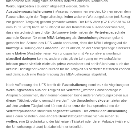
tatsächliche Ausübung eines
anderen Berufes
abzielen, können als
Werbungskosten
steuerlich abgesetzt werden. Sofern
Ausgabenpauschalierungen
in Anspruch genommen werden, können neben dem
Pauschalbetrag in der Regel allerdings
keine
weiteren Werbungskosten (mit Bezug
zur gleichen Tätigkeit) geltend gemacht werden. Der
UFS
Wien (GZ RV/2338-W/13
vom 19.11.2013) hatte sich unlängst mit der Konstellation auseinanderzusetzen,
dass ein technisch geschulter Softwarevertreter neben der
Vertreterpauschale
auch die
Kosten für
einen
MBA-Lehrgang
als
Umschulungskosten
geltend
gemacht hat. Seitens des UFS wurde anerkannt, dass der MBA-Lehrgang auf die
künftige
Ausübung eines
anderen
Berufs abzielt, da der Steuerpflichtige einerseits
seine
Motive
(Anstreben einer Führungsposition mit Personalverantwortung)
plausibel darlegen
konnte; andererseits gilt ein Lehrgang mit wirtschaftlichen
Inhalten
grundsätzlich
nicht
als
privat veranlasst
und schließlich hatte auch der
aktuelle Dienstgeber keinen Nutzen für die Tätigkeit als Vertreter feststellen können
und damit auch eine Kostentragung des MBA-Lehrgangs abgelehnt.
Nach Auffassung des UFS betrifft die
Pauschalierung
somit
nur
die Abgeltung der
Werbungskosten aus
der Tätigkeit als
Vertreter
(„werden Pauschbeträge in
Anspruch genommen, dann können daneben keine anderen Werbungskosten aus
dieser
Tätigkeit geltend gemacht werden“), die
Umschulungskosten
zielen aber
auf eine
andere
Tätigkeit und können daher
trotz
der Inanspruchnahme der
Vertreterpauschale
steuerlich
abgesetzt
werden. Der
Zweck der Umschulung
muss darin bestehen, eine
andere Berufstätigkeit
tatsächlich
ausüben zu
wollen
, eine Einschränkung der bisherigen Tätigkeit oder deren Aufgabe (während
der Umschulungsphase) ist dabei nicht erforderlich.