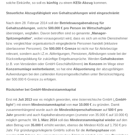
solche Einkünfte, so soll es
künftig
zu einem
KESt-Abzug
kommen.
Steuerliche Abzugsfähigkeit von Gehaltszahlungen wird eingeschränkt
Nach dem 28. Februar 2014 soll der
Betriebsausgabenabzug für
Gehaltszahlungen
, welche
500.000 € pro Person im Wirtschaftsjahr
übersteigen, wegfallen. Davon betroffen sind so genannte „
Manager-
Spitzengehälter
“, wobei vorausgesetzt wird, dass es sich um echte Dienstnehmer
bzw. vergleichbar organisatorisch eingegliederte Personen handelt (inklusive
überlassener Personen). Die
500.000 €-Grenze
ist nicht nur für Aktivbezüge
relevant, sondern auch i.Z.m. Abfertigungen, Pensionen, Abfindungen sowie bei der
Rückstellungsbildung für zukünftige Entgeltsansprüche. Werden
Gehaltskosten
(z.B. von Vorständen oder GmbH-Geschäftsführern)
im Konzern
im Wege einer
Konzernumlage
weiterbelastet
, so hat eine
Aliquotierung
der abzugsfähigen
Aufwendungen bei den zahlenden Konzerngesellschaften unter Berücksichtigung
der 500.000 €-Grenze zu erfolgen.
Rückzieher bei GmbH-Mindeststammkapital
Erst mit
Juli 2013
war es möglich geworden, eine österreichische GmbH („
GmbH-
light
“) mit einem
Mindeststammkapital
von
nur 10.000 €
zu gründen. Damit
zusammenhängend wurde auch die
Mindestkörperschaftsteuer
auf
500 € pro
Jahr
gesenkt und auch Kapitalherabsetzungen (zumeist von 35.000 € auf 10.000 €)
möglich gemacht. Mit
1. März 2014
soll das
Mindeststammkapital
wieder
auf den
alten Betrag von
35.000 €
erhöht werden, ebenso die Mindest-KöSt auf 1.750 € pro
Jahr. Für gründungsprivilegierte GmbHs soll es für die
Anfangsphase
von