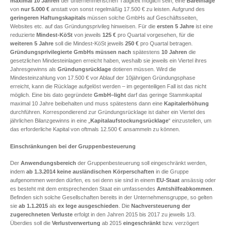
maximal 10 Jahren
der unternehmerischen Tätigkeit möglich sein, eine
Bareinlage
von
nur 5.000 €
anstatt von sonst regelmäßig 17.500 € zu leisten. Aufgrund des
geringeren Haftungskapitals
müssen solche GmbHs auf Geschäftsseiten,
Websites etc. auf das Gründungsprivileg hinweisen. Für die
ersten 5 Jahre
ist eine
reduzierte
Mindest-KöSt
von jeweils
125
€
pro Quartal vorgesehen, für die
weiteren 5 Jahre
soll die Mindest-KöSt jeweils
250
€
pro Quartal betragen.
Gründungsprivilegierte GmbHs müssen nach
spätestens
10 Jahren
die
gesetzlichen Mindesteinlagen erreicht haben, weshalb sie jeweils ein Viertel ihres
Jahresgewinns als
Gründungsrücklage
dotieren müssen. Wird die
Mindesteinzahlung von 17.500 € vor Ablauf der 10jährigen Gründungsphase
erreicht, kann die Rücklage aufgelöst werden – im gegenteiligen Fall ist das nicht
möglich. Eine bis dato gegründete
GmbH–light
darf das geringe Stammkapital
maximal 10 Jahre beibehalten und muss spätestens dann eine
Kapitalerhöhung
durchführen. Korrespondierend zur Gründungsrücklage ist daher ein Viertel des
jährlichen Bilanzgewinns in eine „
Kapitalaufstockungsrücklage
“ einzustellen, um
das erforderliche Kapital von oftmals 12.500 € ansammeln zu können.
Einschränkungen bei der Gruppenbesteuerung
Der
Anwendungsbereich
der Gruppenbesteuerung soll eingeschränkt werden,
indem
ab 1.3.2014
keine ausländischen Körperschaften
in die Gruppe
aufgenommen werden dürfen, es sei denn sie sind in einem
EU-Staat
ansässig oder
es besteht mit dem entsprechenden Staat ein umfassendes
Amtshilfeabkommen
.
Befinden sich solche Gesellschaften bereits in der Unternehmensgruppe, so gelten
sie
ab 1.1.2015
als
ex lege ausgeschieden
. Die
Nachversteuerung der
zugerechneten Verluste
erfolgt in den Jahren 2015 bis 2017 zu jeweils 1/3.
Überdies soll die
Verlustverwertung
ab 2015
eingeschränkt
bzw. verzögert