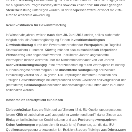
mussten
Allerdings
werden künftig mit dem Verlust oftmals Einkünfte ausgeglichen,
die aufgrund des Progressionssystems
sowieso
keiner bzw.
nur einer geringen
Steuerbelastung
unterliegen würden. In der
Körperschaftsteuer
findet die
75%-
Grenze weiterhin
Anwendung.
Realinvestitionen für Gewinnfreibetrag
In Wirtschaftsjahren, welche
nach dem 30. Juni 2014
enden, soll es nicht mehr
möglich sein, die Steuerbegünstigung für den
investitionsbedingten
Gewinnfreibetrag
durch den Erwerb entsprechender
Wertpapiere
(im Regelfall
Staatsanleihen) zu nutzen.
Künftig
müssen also
ausschließlich körperliche
Wirtschaftsgüter
angeschafft werden. In früheren Jahren angeschaffte
Wertpapiere bleiben weiterhin über die Mindestbehaltedauer von vier Jahren
nachversteuerungshängig
. Eine Ersatzbeschaffung durch Wertpapiere ist künftig
nur noch eingeschränkt möglich. Die
umstrittene Neuregelung
soll zwecks
Evaluierung vorerst bis 2016 gelten. Die ursprünglich befristete Reduktion des
13%igen Gewinnfreibetrags bei entsprechend hohen Gewinnen soll vergleichbar der
(befristeten)
Solidarabgabe
bei hohen unselbständigen Einkünften auch in Zukunft
beibehalten werden.
Beschränkte Steuerpflicht für Zinsen
Die
beschränkte Steuerpflicht
soll auf
Zinsen
i.S.d. EU-Quellensteuergesetzes
(wenn
KESt
einzubehalten war) ausgedehnt werden und betrifft daher Zinsen aus
Einlagen
bei inländischen Kreditinstituten und aus
Forderungswertpapieren
.
Keine Änderungen
ergeben sich für (natürliche) Personen, auf die das
EU-
Quellensteuergesetz
anzuwenden ist. Erzielen
Steuerpflichtige aus
Drittstaaten