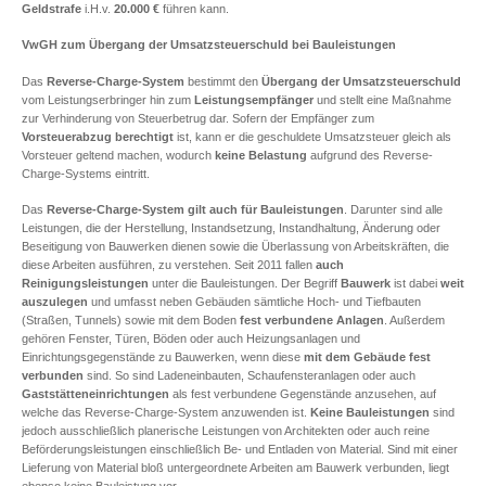
Geldstrafe
i.H.v.
20.000 €
führen kann.
VwGH zum Übergang der Umsatzsteuerschuld bei Bauleistungen
Das
Reverse-Charge-System
bestimmt den
Übergang der Umsatzsteuerschuld
vom Leistungserbringer hin zum
Leistungsempfänger
und stellt eine Maßnahme
zur Verhinderung von Steuerbetrug dar. Sofern der Empfänger zum
Vorsteuerabzug berechtigt
ist, kann er die geschuldete Umsatzsteuer gleich als
Vorsteuer geltend machen, wodurch
keine Belastung
aufgrund des Reverse-
Charge-Systems eintritt.
Das
Reverse-Charge-System gilt auch für Bauleistungen
. Darunter sind alle
Leistungen, die der Herstellung, Instandsetzung, Instandhaltung, Änderung oder
Beseitigung von Bauwerken dienen sowie die Überlassung von Arbeitskräften, die
diese Arbeiten ausführen, zu verstehen. Seit 2011 fallen
auch
Reinigungsleistungen
unter die Bauleistungen. Der Begriff
Bauwerk
ist dabei
weit
auszulegen
und umfasst neben Gebäuden sämtliche Hoch- und Tiefbauten
(Straßen, Tunnels) sowie mit dem Boden
fest verbundene Anlagen
. Außerdem
gehören Fenster, Türen, Böden oder auch Heizungsanlagen und
Einrichtungsgegenstände zu Bauwerken, wenn diese
mit dem Gebäude fest
verbunden
sind. So sind Ladeneinbauten, Schaufensteranlagen oder auch
Gaststätteneinrichtungen
als fest verbundene Gegenstände anzusehen, auf
welche das Reverse-Charge-System anzuwenden ist.
Keine Bauleistungen
sind
jedoch ausschließlich planerische Leistungen von Architekten oder auch reine
Beförderungsleistungen einschließlich Be- und Entladen von Material. Sind mit einer
Lieferung von Material bloß untergeordnete Arbeiten am Bauwerk verbunden, liegt