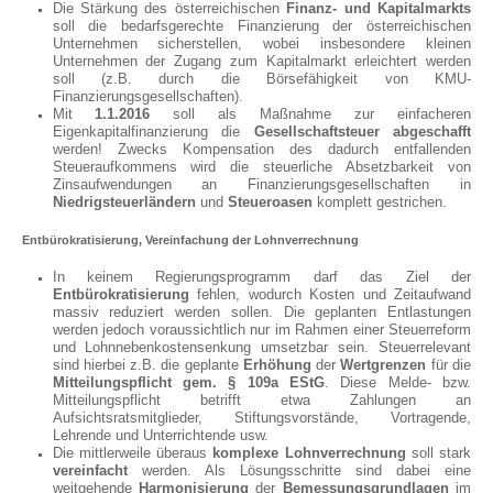
Die Stärkung des österreichischen
Finanz- und Kapitalmarkts
soll die bedarfsgerechte Finanzierung der österreichischen
Unternehmen sicherstellen, wobei insbesondere kleinen
Unternehmen der Zugang zum Kapitalmarkt erleichtert werden
soll (z.B. durch die Börsefähigkeit von KMU-
Finanzierungsgesellschaften).
Mit
1.1.2016
soll als Maßnahme zur einfacheren
Eigenkapitalfinanzierung die
Gesellschaftsteuer
abgeschafft
werden! Zwecks Kompensation des dadurch entfallenden
Steueraufkommens wird die steuerliche Absetzbarkeit von
Zinsaufwendungen an Finanzierungsgesellschaften in
Niedrigsteuerländern
und
Steueroasen
komplett gestrichen.
Entbürokratisierung, Vereinfachung der Lohnverrechnung
In keinem Regierungsprogramm darf das Ziel der
Entbürokratisierung
fehlen, wodurch Kosten und Zeitaufwand
massiv reduziert werden sollen. Die geplanten Entlastungen
werden jedoch voraussichtlich nur im Rahmen einer Steuerreform
und Lohnnebenkostensenkung umsetzbar sein. Steuerrelevant
sind hierbei z.B. die geplante
Erhöhung
der
Wertgrenzen
für die
Mitteilungspflicht gem. § 109a EStG
. Diese Melde- bzw.
Mitteilungspflicht betrifft etwa Zahlungen an
Aufsichtsratsmitglieder, Stiftungsvorstände, Vortragende,
Lehrende und Unterrichtende usw.
Die mittlerweile überaus
komplexe Lohnverrechnung
soll stark
vereinfacht
werden. Als Lösungsschritte sind dabei eine
weitgehende
Harmonisierung
der
Bemessungsgrundlagen
im