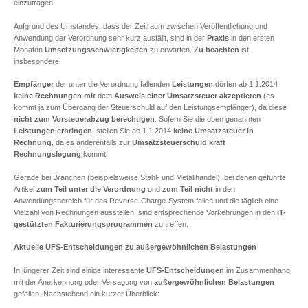
einzutragen.
Aufgrund des Umstandes, dass der Zeitraum zwischen Veröffentlichung und
Anwendung der Verordnung sehr kurz ausfällt, sind in der
Praxis
in den ersten
Monaten
Umsetzungsschwierigkeiten
zu erwarten.
Zu beachten
ist
insbesondere:
Empfänger
der unter die Verordnung fallenden
Leistungen
dürfen ab 1.1.2014
keine
Rechnungen
mit
dem
Ausweis einer Umsatzsteuer akzeptieren
(es
kommt ja zum Übergang der Steuerschuld auf den Leistungsempfänger), da diese
nicht zum Vorsteuerabzug berechtigen
. Sofern Sie die oben genannten
Leistungen
erbringen
, stellen Sie ab 1.1.2014
keine Umsatzsteuer in
Rechnung
, da es anderenfalls zur
Umsatzsteuerschuld kraft
Rechnungslegung
kommt!
Gerade bei Branchen (beispielsweise Stahl- und Metallhandel), bei denen geführte
Artikel
zum Teil unter die Verordnung
und
zum Teil nicht
in den
Anwendungsbereich für das Reverse-Charge-System fallen und die täglich eine
Vielzahl von Rechnungen ausstellen, sind entsprechende Vorkehrungen in den
IT-
gestützten Fakturierungsprogrammen
zu treffen.
Aktuelle UFS-Entscheidungen zu außergewöhnlichen Belastungen
In jüngerer Zeit sind einige interessante
UFS-Entscheidungen
im Zusammenhang
mit der Anerkennung oder Versagung von
außergewöhnlichen Belastungen
gefallen. Nachstehend ein kurzer Überblick: