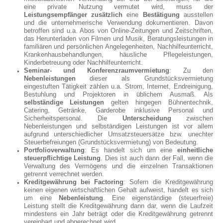
eine private Nutzung vermutet wird, muss der
Leistungsempfänger
zusätzlich
eine
Bestätigung
ausstellen
und die unternehmerische Verwendung dokumentieren. Davon
betroffen sind u.a. Abos von Online-Zeitungen und Zeitschriften,
das Herunterladen von Filmen und Musik, Beratungsleistungen in
familiären und persönlichen Angelegenheiten, Nachhilfeunterricht,
Krankenhausbehandlungen, häusliche Pflegeleistungen,
Kinderbetreuung oder Nachhilfeunterricht.
Seminar- und Konferenzraumvermietung
: Zu den
Nebenleistungen
dieser als Grundstücksvermietung
eingestuften Tätigkeit zählen u.a. Strom, Internet, Endreinigung,
Bestuhlung und Projektoren in üblichem Ausmaß. Als
selbständige Leistungen
gelten hingegen Bühnentechnik,
Catering, Getränke, Garderobe inklusive Personal und
Sicherheitspersonal. Die
Unterscheidung
zwischen
Nebenleistungen und selbständigen Leistungen ist vor allem
aufgrund unterschiedlicher Umsatzsteuersätze bzw. unechter
Steuerbefreiungen (Grundstücksvermietung) von Bedeutung.
Portfolioverwaltung
: Es handelt sich um eine
einheitliche
steuerpflichtige Leistung
. Dies ist auch dann der Fall, wenn die
Verwaltung des Vermögens und die einzelnen Transaktionen
getrennt verrechnet werden.
Kreditgewährung bei Factoring
: Sofern die Kreditgewährung
keinen eigenen wirtschaftlichen Gehalt aufweist, handelt es sich
um eine
Nebenleistung
. Eine eigenständige (steuerfreie)
Leistung stellt die Kreditgewährung dann dar, wenn die Laufzeit
mindestens ein Jahr beträgt oder die Kreditgewährung getrennt
vereinbart und abgerechnet wird.