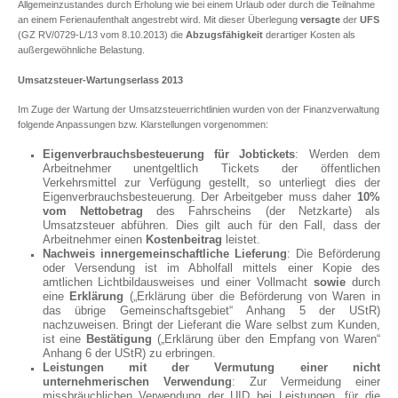
Allgemeinzustandes durch Erholung wie bei einem Urlaub oder durch die Teilnahme
an einem Ferienaufenthalt angestrebt wird. Mit dieser Überlegung
versagte
der
UFS
(GZ RV/0729-L/13 vom 8.10.2013) die
Abzugsfähigkeit
derartiger Kosten als
außergewöhnliche Belastung.
Umsatzsteuer-Wartungserlass 2013
Im Zuge der Wartung der Umsatzsteuerrichtlinien wurden von der Finanzverwaltung
folgende Anpassungen bzw. Klarstellungen vorgenommen:
Eigenverbrauchsbesteuerung für Jobtickets
: Werden dem
Arbeitnehmer unentgeltlich Tickets der öffentlichen
Verkehrsmittel zur Verfügung gestellt, so unterliegt dies der
Eigenverbrauchsbesteuerung. Der Arbeitgeber muss daher
10%
vom Nettobetrag
des Fahrscheins (der Netzkarte) als
Umsatzsteuer abführen. Dies gilt auch für den Fall, dass der
Arbeitnehmer einen
Kostenbeitrag
leistet.
Nachweis innergemeinschaftliche Lieferung
: Die Beförderung
oder Versendung ist im Abholfall mittels einer Kopie des
amtlichen Lichtbildausweises und einer Vollmacht
sowie
durch
eine
Erklärung
(„Erklärung über die Beförderung von Waren in
das übrige Gemeinschaftsgebiet“ Anhang 5 der UStR)
nachzuweisen. Bringt der Lieferant die Ware selbst zum Kunden,
ist eine
Bestätigung
(„Erklärung über den Empfang von Waren“
Anhang 6 der UStR) zu erbringen.
Leistungen mit der Vermutung einer nicht
unternehmerischen Verwendung
: Zur Vermeidung einer
missbräuchlichen Verwendung der UID bei Leistungen, für die