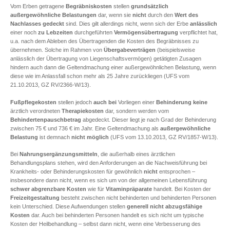
Vom Erben getragene
Begräbniskosten
stellen
grundsätzlich
außergewöhnliche Belastungen
dar, wenn sie
nicht
durch den
Wert des
Nachlasses gedeckt
sind. Dies gilt allerdings nicht, wenn sich der Erbe
anlässlich
einer noch
zu Lebzeiten
durchgeführten
Vermögensübertragung
verpflichtet hat,
u.a. nach dem Ableben des Übertragenden die Kosten des Begräbnisses zu
übernehmen. Solche im Rahmen von
Übergabeverträgen
(beispielsweise
anlässlich der Übertragung von Liegenschaftsvermögen) getätigten Zusagen
hindern auch dann die Geltendmachung einer außergewöhnlichen Belastung, wenn
diese wie im Anlassfall schon mehr als 25 Jahre zurückliegen (UFS vom
21.10.2013, GZ RV/2366-W/13).
Fußpflegekosten
stellen jedoch
auch bei
Vorliegen einer
Behinderung
keine
ärztlich verordneten
Therapiekosten
dar, sondern werden vom
Behindertenpauschbetrag
abgedeckt. Dieser liegt je nach Grad der Behinderung
zwischen 75 € und 736 € im Jahr. Eine Geltendmachung als
außergewöhnliche
Belastung
ist demnach
nicht möglich
(UFS vom 13.10.2013, GZ RV/1857-W/13).
Bei
Nahrungsergänzungsmitteln
, die außerhalb eines ärztlichen
Behandlungsplans stehen, wird den Anforderungen an die Nachweisführung bei
Krankheits- oder Behinderungskosten für gewöhnlich
nicht
entsprochen –
insbesondere dann nicht, wenn es sich um von der allgemeinen Lebensführung
schwer abgrenzbare Kosten
wie für
Vitaminpräparate
handelt. Bei Kosten der
Freizeitgestaltung
besteht zwischen nicht behinderten und behinderten Personen
kein Unterschied. Diese Aufwendungen stellen
generell
nicht abzugsfähige
Kosten
dar. Auch bei behinderten Personen handelt es sich nicht um typische
Kosten der Heilbehandlung – selbst dann nicht, wenn eine Verbesserung des