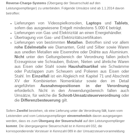
Reverse-Charge-Systems
(Übergang der Steuerschuld auf den
Leistungsempfänger) zu unterbinden. Folgende Umsätze sind ab 1.1.2014 davon
betroffen:
Lieferungen von Videospielkonsolen,
Laptops
und
Tablets
,
sofern das ausgewiesene Entgelt mindestens 5.000 € beträgt.
Lieferungen von Gas und Elektrizität an einen Energiehändler.
Übertragung von Gas- und Elektrizitätszertifikaten.
Lieferungen von bestimmten
Metallen
. Betroffen sind vor allem
rohe Edelmetalle
wie Diamanten, Gold und Silber sowie Waren
aus unedlen Metallen wie Eisenrohre oder Drähte aus Aluminium.
Nicht
unter den Geltungsbereich der Verordnung fallen jedoch
Erzeugnisse wie Schrauben, Bolzen, Nieten und ähnliche Waren
aus Eisen oder Stahl sowie
Haushaltsartikel
wie Schwämme
oder Putzlappen zum Scheuern und Polieren aus Eisen oder
Stahl. Im
Einzelfall
ist ein Abgleich mit Kapitel 71 und Abschnitt
XV der Kombinierten Nomenklatur sowie den im Detail
angeführten
Ausnahmepositionen
in der Verordnung
erforderlich. Nicht in den Anwendungsbereich fallen auch
Umsätze, für welche die
Schrott-Umsatzsteuerverordnung
oder
die
Differenzbesteuerung
gilt.
Sofern
Zweifel
bestehen, ob eine Lieferung unter die Verordnung fällt, kann vom
Leistenden und vom Leistungsempfänger
einvernehmlich
davon ausgegangen
werden, dass es zum
Übergang der Steuerschuld
auf den Leistungsempfänger
kommt
. Die übergegangene Steuerschuld ist in Kennzahl 032, die
korrespondierende Vorsteuer in Kennzahl 089 in der Umsatzsteuervoranmeldung