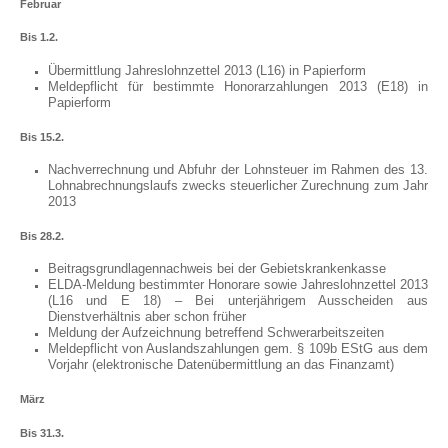
Februar
Bis 1.2.
Übermittlung Jahreslohnzettel 2013 (L16) in Papierform
Meldepflicht für bestimmte Honorarzahlungen 2013 (E18) in
Papierform
Bis 15.2.
Nachverrechnung und Abfuhr der Lohnsteuer im Rahmen des 13.
Lohnabrechnungslaufs zwecks steuerlicher Zurechnung zum Jahr
2013
Bis 28.2.
Beitragsgrundlagennachweis bei der Gebietskrankenkasse
ELDA-Meldung bestimmter Honorare sowie Jahreslohnzettel 2013
(L16 und E 18) – Bei unterjährigem Ausscheiden aus
Dienstverhältnis aber schon früher
Meldung der Aufzeichnung betreffend Schwerarbeitszeiten
Meldepflicht von Auslandszahlungen gem. § 109b EStG aus dem
Vorjahr (elektronische Datenübermittlung an das Finanzamt)
März
Bis 31.3.