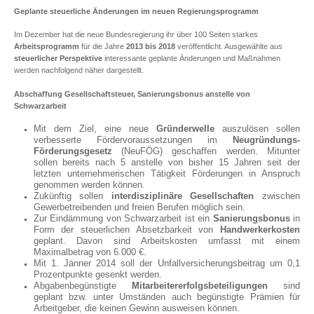
Geplante steuerliche Änderungen im neuen Regierungsprogramm
Im Dezember hat die neue Bundesregierung ihr über 100 Seiten starkes
Arbeitsprogramm
für die Jahre
2013 bis 2018
veröffentlicht. Ausgewählte aus
steuerlicher Perspektive
interessante geplante Änderungen und Maßnahmen
werden nachfolgend näher dargestellt.
Abschaffung Gesellschaftsteuer, Sanierungsbonus anstelle von
Schwarzarbeit
Mit dem Ziel, eine neue
Gründerwelle
auszulösen sollen
verbesserte Fördervoraussetzungen im
Neugründungs-
Förderungsgesetz
(NeuFÖG) geschaffen werden. Mitunter
sollen bereits nach 5 anstelle von bisher 15 Jahren seit der
letzten unternehmerischen Tätigkeit Förderungen in Anspruch
genommen werden können.
Zukünftig sollen
interdisziplinäre Gesellschaften
zwischen
Gewerbetreibenden und freien Berufen möglich sein.
Zur Eindämmung von Schwarzarbeit ist ein
Sanierungsbonus
in
Form der steuerlichen Absetzbarkeit von
Handwerkerkosten
geplant. Davon sind Arbeitskosten umfasst mit einem
Maximalbetrag von 6.000 €.
Mit 1. Jänner 2014 soll der Unfallversicherungsbeitrag um 0,1
Prozentpunkte gesenkt werden.
Abgabenbegünstigte
Mitarbeitererfolgsbeteiligungen
sind
geplant bzw. unter Umständen auch begünstigte Prämien für
Arbeitgeber, die keinen Gewinn ausweisen können.