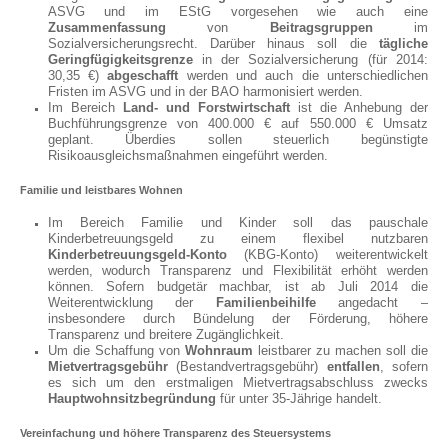
ASVG und im EStG vorgesehen wie auch eine
Zusammenfassung
von
Beitragsgruppen
im
Sozialversicherungsrecht. Darüber hinaus soll die
tägliche
Geringfügigkeitsgrenze
in der Sozialversicherung (für 2014:
30,35 €)
abgeschafft
werden und auch die unterschiedlichen
Fristen im ASVG und in der BAO harmonisiert werden.
Im Bereich
Land- und Forstwirtschaft
ist die Anhebung der
Buchführungsgrenze von 400.000 € auf 550.000 € Umsatz
geplant. Überdies sollen steuerlich begünstigte
Risikoausgleichsmaßnahmen eingeführt werden.
Familie und leistbares Wohnen
Im Bereich Familie und Kinder soll das pauschale
Kinderbetreuungsgeld zu einem flexibel nutzbaren
Kinderbetreuungsgeld-Konto
(KBG-Konto) weiterentwickelt
werden, wodurch Transparenz und Flexibilität erhöht werden
können. Sofern budgetär machbar, ist ab Juli 2014 die
Weiterentwicklung der
Familienbeihilfe
angedacht –
insbesondere durch Bündelung der Förderung, höhere
Transparenz und breitere Zugänglichkeit.
Um die Schaffung von
Wohnraum
leistbarer zu machen soll die
Mietvertragsgebühr
(Bestandvertragsgebühr)
entfallen
, sofern
es sich um den erstmaligen Mietvertragsabschluss zwecks
Hauptwohnsitzbegründung
für unter 35-Jährige handelt.
Vereinfachung und höhere Transparenz des Steuersystems