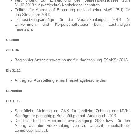
Verpflichtung zur Einreichung des Jahresabschlusses zum
31.12.2013 für (verdeckte) Kapitalgesellschaften
Fallfrist für Antrag auf Erstattung ausländischer MwSt (EU) für
das Steuerjahr 2013
Herabsetzungsanträge für die Vorauszahlungen 2014 für
Einkommen- und Körperschaftsteuer beim zuständigen
Finanzamt
Oktober
Ab 1.10.
Beginn der Anspruchsverzinsung für Nachzahlung ESt/KSt 2013
Bis 31.10.
Antrag auf Ausstellung eines Freibetragsbescheides
Dezember
Bis 31.12.
Schriftliche Meldung an GKK für jährliche Zahlung der MVK-
Beiträge für geringfügig Beschäftigte mit Wirkung ab 2013
Die Frist für die Arbeitnehmerveranlagung 2009 bzw. für den
Antrag auf die Rückzahlung von zu Unrecht einbehaltener
Lohnsteuer läuft ab