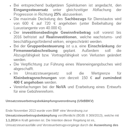
Bei entsprechend budgetären Spielräumen ist angedacht, den
Eingangssteuersatz
unter gleichzeitiger Abflachung der
Progression in Richtung
25%
abzusenken.
Die maximale Deckelung des
Sachbezugs
für Dienstautos wird
von 600 € auf 720 € angehoben (unter Beibehaltung der
Luxustangente von 40.000 €).
Der
investitionsbedingte Gewinnfreibetrag
soll vorerst bis
2016 befristet auf
Realinvestitionen
, welche wachstums- und
beschäftigungsfördernd wirken, eingeschränkt werden.
Bei der
Gruppenbesteuerung
ist u.a. eine
Einschränkung
der
Firmenwertabschreibung
geplant. Außerdem soll die
Abzugsfähigkeit bzw. Vortragsfähigkeit von Verlusten geändert
werden.
Die Verpflichtung zur Führung eines Wareneingangsbuches wird
abgeschafft.
Im Umsatzsteuergesetz soll die Wertgrenze für
Kleinbetragsrechnungen
von derzeit 150 €
auf zumindest
400 € angehoben
werden.
Vereinfachungen bei der
NoVA
und Erarbeitung eines Entwurfs
für eine Gebührenreform.
Umsatzsteuerbetrugsbekämpfungsverordnung (UStBBKV)
Ende November 2013 wurde vom BMF eine Verordnung zur
Umsatzsteuerbetrugsbekämpfung
veröffentlicht (BGBl. II 369/2013), welche mit
1.1.2014
in Kraft getreten ist. Die Intention dieser Regelung ist es,
Umsatzsteuerausfälle und Vorsteuerbetrugsvorgänge durch die
Ausweitung des