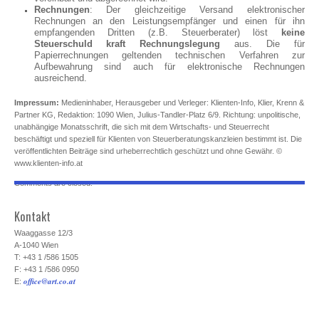
Rechnungen
: Der gleichzeitige Versand elektronischer
Rechnungen an den Leistungsempfänger und einen für ihn
empfangenden Dritten (z.B. Steuerberater) löst
keine
Steuerschuld kraft Rechnungslegung
aus. Die für
Papierrechnungen geltenden technischen Verfahren zur
Aufbewahrung sind auch für elektronische Rechnungen
ausreichend.
Impressum:
Medieninhaber, Herausgeber und Verleger: Klienten-Info, Klier, Krenn &
Partner KG, Redaktion: 1090 Wien, Julius-Tandler-Platz 6/9. Richtung: unpolitische,
unabhängige Monatsschrift, die sich mit dem Wirtschafts- und Steuerrecht
beschäftigt und speziell für Klienten von Steuerberatungskanzleien bestimmt ist. Die
veröffentlichten Beiträge sind urheberrechtlich geschützt und ohne Gewähr. ©
www.klienten-info.at
Comments are closed.
Kontakt
Waaggasse 12/3
A-1040 Wien
T: +43 1 /586 1505
F: +43 1 /586 0950
office@art.co.at
E: