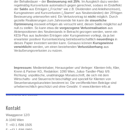
der Behaltedauer – der
Besteuerung mit 25%
. Im Ausgleich dazu werden
regelmäßig Kursverluste automatisch gegen gerechnet, sodass im Endeffekt
der
Saldo
aus Erträgen („Früchte“ wie z.B. Dividenden und Anleihenzinsen),
Kursgewinnen und Kursverlusten („Stamm“ aus Neubeständen) der 25%igen
Besteuerung unterworfen wird. Ein Verlustvortrag ist
nicht
möglich. Durch
gezielte Realisierungen zum Jahresende hin kann die
steuerliche
Optimierung
insoweit erfolgen als versucht wird, diesen Saldo möglichst auf
null zu stellen. So kann etwa die
vorgezogene Verlustrealisation
aus
Aktienpositionen des Neubestands in Betracht gezogen werden, wenn ein
KESt-Plus aus laufenden Erträgen oder Kursgewinnen vorliegt, da ja bei
erwarteter positiver Kursentwicklung betriebswirtschaftlich
neuerdings
in
dieses Papier investiert werden kann. Genauso können
Kursgewinne
verwirklicht
werden, um einen bestehenden
Verlustüberhang
aus
Veräußerungsverlusten zu nutzen.
Impressum:
Medieninhaber, Herausgeber und Verleger: Klienten-Info, Klier,
Krenn & Partner KG, Redaktion: 1090 Wien, Julius-Tandler-Platz 6/9.
Richtung: unpolitische, unabhängige Monatsschrift, die sich mit dem
Wirtschafts- und Steuerrecht beschäftigt und speziell für Klienten von
Steuerberatungskanzleien bestimmt ist. Die veröffentlichten Beiträge sind
urheberrechtlich geschützt und ohne Gewähr. © www.klienten-info.at
Comments are closed.
Kontakt
Waaggasse 12/3
A-1040 Wien
T: +43 1 /586 1505
F: +43 1 /586 0950