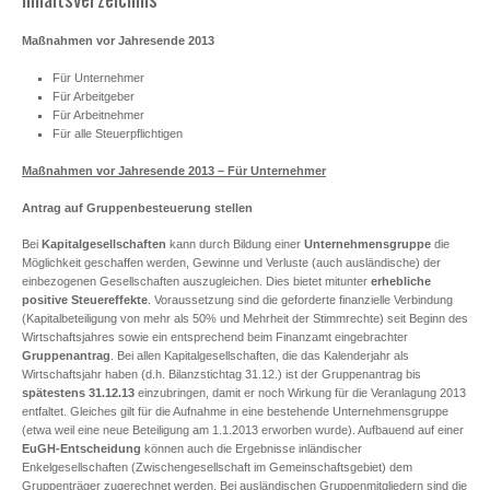
Maßnahmen vor Jahresende 2013
Für Unternehmer
Für Arbeitgeber
Für Arbeitnehmer
Für alle Steuerpflichtigen
Maßnahmen vor Jahresende 2013 – Für Unternehmer
Antrag auf Gruppenbesteuerung stellen
Bei
Kapitalgesellschaften
kann durch Bildung einer
Unternehmensgruppe
die
Möglichkeit geschaffen werden, Gewinne und Verluste (auch ausländische) der
einbezogenen Gesellschaften auszugleichen. Dies bietet mitunter
erhebliche
positive Steuereffekte
. Voraussetzung sind die geforderte finanzielle Verbindung
(Kapitalbeteiligung von mehr als 50% und Mehrheit der Stimmrechte) seit Beginn des
Wirtschaftsjahres sowie ein entsprechend beim Finanzamt eingebrachter
Gruppenantrag
. Bei allen Kapitalgesellschaften, die das Kalenderjahr als
Wirtschaftsjahr haben (d.h. Bilanzstichtag 31.12.) ist der Gruppenantrag bis
spätestens
31.12.13
einzubringen, damit er noch Wirkung für die Veranlagung 2013
entfaltet. Gleiches gilt für die Aufnahme in eine bestehende Unternehmensgruppe
(etwa weil eine neue Beteiligung am 1.1.2013 erworben wurde). Aufbauend auf einer
EuGH-Entscheidung
können auch die Ergebnisse inländischer
Enkelgesellschaften (Zwischengesellschaft im Gemeinschaftsgebiet) dem
Gruppenträger zugerechnet werden. Bei ausländischen Gruppenmitgliedern sind die