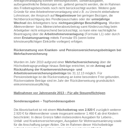
Antragsveranlagung können Werbungskosten, Sonderausgaben,
außergewöhnliche Belastungen etc. geltend gemacht werden, die im Rahmen
des Freibetragsbescheids noch nicht berücksichtigt wurden. Weitere gute
Gründe für eine Arbeitnehmerveranlagung sind z.B. zu Unrecht einbehaltene
Lohnsteuer, der Anspruch auf
Negativsteuer
bei geringen Bezügen, die
Nichtberücksichtigung des Pendlerpauschales oder der
unterjährige
Wechsel
des Arbeitgebers bzw.
nichtganzjährige Beschäftigung
. Wurden
Alleinverdiener- bzw. Alleinerzieherabsetzbetrag samt Kinderzuschlag beim
Arbeitgeber nicht entsprechend berücksichtigt, so kann eine nachträgliche
Beantragung über die
Arbeitnehmerveranlagung
(Formular L1) oder durch
einen
Erstattungsantrag
mittels Formular E5 (wenn keine
lohnsteuerpflichtigen Einkünfte vorliegen) erfolgen.
Rückerstattung von Kranken- und Pensionsversicherungsbeiträgen bei
Mehrfachversicherung
Wurden im Jahr 2010 aufgrund einer
Mehrfachversicherung
über die
Höchstbeitragsgrundlage hinaus Beiträge entrichtet, ist ein
Antrag auf
Rückzahlung der Krankenversicherungs- und
Arbeitslosenversicherungsbeiträge
bis 31.12.13 möglich. Für
Pensionsbeiträge ist die Rückerstattung an keine besondere Frist gebunden.
Rückerstattete Beträge sind im Jahr der Rücküberweisung grundsätzlich
einkommensteuerpflichtig.
Maßnahmen vor Jahresende 2013 – Für alle Steuerpflichtigen
Sonderausgaben – Topfsonderausgaben
Die Absetzbarkeit ist mit einem
Höchstbetrag von 2.920 €
zuzüglich weiterer
2.920 € für Alleinverdiener sowie insgesamt weiterer 1.460 € ab drei Kindern
beschränkt. In diese Grenze fallen insbesondere Ausgaben für Lebens-,
Unfall- und Krankenversicherungen, Ausgaben für Wohnraumsanierung sowie
für die Anschaffung junger Aktien. Die im Rahmen dieser Höchstbeiträge