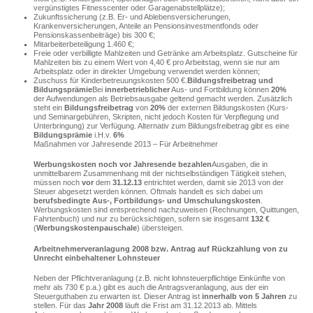
vergünstigtes Fitnesscenter oder Garagenabstellplätze);
Zukunftssicherung (z.B. Er- und Ablebensversicherungen,
Krankenversicherungen, Anteile an Pensionsinvestmentfonds oder
Pensionskassenbeiträge) bis 300 €;
Mitarbeiterbeteiligung 1.460 €;
Freie oder verbilligte Mahlzeiten und Getränke am Arbeitsplatz. Gutscheine für
Mahlzeiten bis zu einem Wert von 4,40 € pro Arbeitstag, wenn sie nur am
Arbeitsplatz oder in direkter Umgebung verwendet werden können;
Zuschuss für Kinderbetreuungskosten 500 €.
Bildungsfreibetrag und
Bildungsprämie
Bei
innerbetrieblicher
Aus- und Fortbildung können
20%
der Aufwendungen als Betriebsausgabe geltend gemacht werden. Zusätzlich
steht ein
Bildungsfreibetrag
von
20%
der externen Bildungskosten (Kurs-
und Seminargebühren, Skripten, nicht jedoch Kosten für Verpflegung und
Unterbringung) zur Verfügung. Alternativ zum Bildungsfreibetrag gibt es eine
Bildungsprämie
i.H.v.
6%
Maßnahmen vor Jahresende 2013 – Für Arbeitnehmer
Werbungskosten noch vor Jahresende bezahlen
Ausgaben, die in
unmittelbarem Zusammenhang mit der nichtselbständigen Tätigkeit stehen,
müssen noch
vor
dem
31.12.13
entrichtet werden, damit sie 2013 von der
Steuer abgesetzt werden können. Oftmals handelt es sich dabei um
berufsbedingte Aus-, Fortbildungs- und Umschulungskosten
.
Werbungskosten sind entsprechend nachzuweisen (Rechnungen, Quittungen,
Fahrtenbuch) und nur zu berücksichtigen, sofern sie insgesamt
132 €
(
Werbungskostenpauschale
) übersteigen.
Arbeitnehmerveranlagung 2008 bzw. Antrag auf Rückzahlung von zu
Unrecht einbehaltener Lohnsteuer
Neben der Pflichtveranlagung (z.B. nicht lohnsteuerpflichtige Einkünfte von
mehr als 730 € p.a.) gibt es auch die Antragsveranlagung, aus der ein
Steuerguthaben zu erwarten ist. Dieser Antrag ist
innerhalb von 5 Jahren
zu
stellen. Für das
Jahr 2008
läuft die Frist am 31.12.2013 ab. Mittels