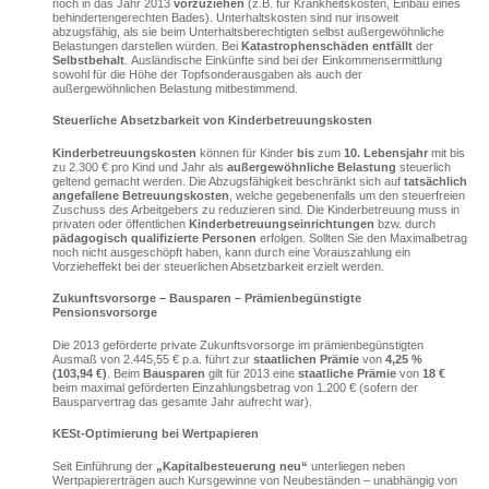
noch in das Jahr 2013
vorzuziehen
(z.B. für Krankheitskosten, Einbau eines
behindertengerechten Bades). Unterhaltskosten sind nur insoweit
abzugsfähig, als sie beim Unterhaltsberechtigten selbst außergewöhnliche
Belastungen darstellen würden. Bei
Katastrophenschäden
entfällt
der
Selbstbehalt
.
Ausländische Einkünfte sind bei der Einkommensermittlung
sowohl für die Höhe der Topfsonderausgaben als auch der
außergewöhnlichen Belastung mitbestimmend.
Steuerliche Absetzbarkeit von Kinderbetreuungskosten
Kinderbetreuungskosten
können für Kinder
bis
zum
10. Lebensjahr
mit bis
zu 2.300 € pro Kind und Jahr als
außergewöhnliche Belastung
steuerlich
geltend gemacht werden. Die Abzugsfähigkeit beschränkt sich auf
tatsächlich
angefallene Betreuungskosten
, welche gegebenenfalls um den steuerfreien
Zuschuss des Arbeitgebers zu reduzieren sind. Die Kinderbetreuung muss in
privaten oder öffentlichen
Kinderbetreuungseinrichtungen
bzw. durch
pädagogisch qualifizierte Personen
erfolgen. Sollten Sie den Maximalbetrag
noch nicht ausgeschöpft haben, kann durch eine Vorauszahlung ein
Vorzieheffekt bei der steuerlichen Absetzbarkeit erzielt werden.
Zukunftsvorsorge – Bausparen – Prämienbegünstigte
Pensionsvorsorge
Die 2013 geförderte private Zukunftsvorsorge im prämienbegünstigten
Ausmaß von 2.445,55 € p.a. führt zur
staatlichen Prämie
von
4,25 %
(103,94 €)
. Beim
Bausparen
gilt für 2013 eine
staatliche Prämie
von
18 €
beim maximal geförderten Einzahlungsbetrag von 1.200 € (sofern der
Bausparvertrag das gesamte Jahr aufrecht war).
KESt-Optimierung bei Wertpapieren
Seit Einführung der
„Kapitalbesteuerung neu“
unterliegen neben
Wertpapiererträgen auch Kursgewinne von Neubeständen – unabhängig von