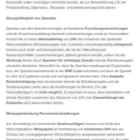
Keinesfalls sollen Unterlagen vernichtet werden, die zur Beweisführung z.B. bei
Produkthaftung, Eigentums-, Bestands- und Arbeitsvertragsrecht dienen.
Abzugsfähigkeit von Spenden
Spenden aus dem Betriebsvermögen an bestimmte
Forschungseinrichtungen
und der Erwachsenenbildung dienende Lehreinrichtungen sowie an Universitäten
können bis zu einem
Maximalbetrag
von
10%
des Gewinnes des laufenden
Wirtschaftsjahres Betriebsausgabe sein. Zusätzlich und betragsmäßig
unbegrenzt
können auch Geld- und Sachspenden, die mit der Hilfestellung bei
Katastrophenfällen zusammenhängen, geltend gemacht werden, sofern sie der
Werbung
dienen. Auch
Spenden für mildtätige Zwecke
sind als Betriebsausgabe
steuerlich absetzbar. Wesentlich ist, dass die Spenden empfangende Organisation
bzw. der Spendensammelverein in der
BMF-Liste
aufscheint und dass die Spende
im Jahr 2013 geleistet wurde und nachgewiesen werden kann. Eine
doppelte
Berücksichtigung
einer bestimmten Spende als Betriebsausgabe und als
Sonderausgabe (siehe dazu die Ausführungen im Bereich „Für alle
Steuerpflichtigen“) ist
nicht möglich.
Zu beachten ist auch, dass betriebliche und
private Spenden zusammen das Maximum von 10% des
Gesamtbetrags der
Einkünfte
nicht überschreiten dürfen.
Wertpapierdeckung Pensionsrückstellungen
Zur Vermeidung von steuerlichen
Strafzuschlägen
müssen zum Ende des
Wirtschaftsjahres
Wertpapiere
im Nennbetrag von
mindestens 50%
des am
Schluss des vorangegangenen Wirtschaftsjahres ausgewiesenen steuerlichen
Pensionsrückstellungsbetrages im
Betriebsvermögen
vorhanden sein. Es sollte