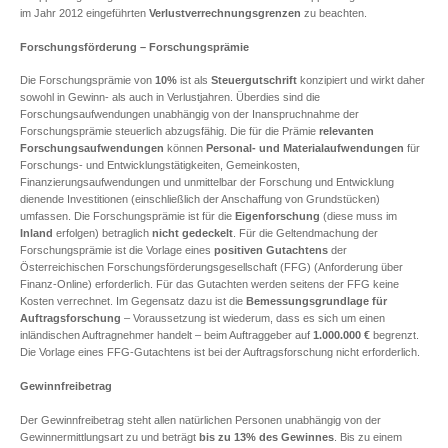
im Jahr 2012 eingeführten
Verlustverrechnungsgrenzen
zu beachten.
Forschungsförderung – Forschungsprämie
Die Forschungsprämie von
10%
ist als
Steuergutschrift
konzipiert und wirkt daher
sowohl in Gewinn- als auch in Verlustjahren. Überdies sind die
Forschungsaufwendungen unabhängig von der Inanspruchnahme der
Forschungsprämie steuerlich abzugsfähig. Die für die Prämie
relevanten
Forschungsaufwendungen
können
Personal- und Materialaufwendungen
für
Forschungs- und Entwicklungstätigkeiten, Gemeinkosten,
Finanzierungsaufwendungen und unmittelbar der Forschung und Entwicklung
dienende Investitionen (einschließlich der Anschaffung von Grundstücken)
umfassen. Die Forschungsprämie ist für die
Eigenforschung
(diese muss im
Inland
erfolgen) betraglich
nicht gedeckelt
. Für die Geltendmachung der
Forschungsprämie ist die Vorlage eines
positiven Gutachtens
der
Österreichischen Forschungsförderungsgesellschaft (FFG) (Anforderung über
Finanz-Online) erforderlich. Für das Gutachten werden seitens der FFG keine
Kosten verrechnet. Im Gegensatz dazu ist die
Bemessungsgrundlage für
Auftragsforschung
– Voraussetzung ist wiederum, dass es sich um einen
inländischen Auftragnehmer handelt – beim Auftraggeber auf
1.000.000 €
begrenzt.
Die Vorlage eines FFG-Gutachtens ist bei der Auftragsforschung nicht erforderlich.
Gewinnfreibetrag
Der Gewinnfreibetrag steht allen natürlichen Personen unabhängig von der
Gewinnermittlungsart zu und beträgt
bis zu 13% des Gewinnes
. Bis zu einem