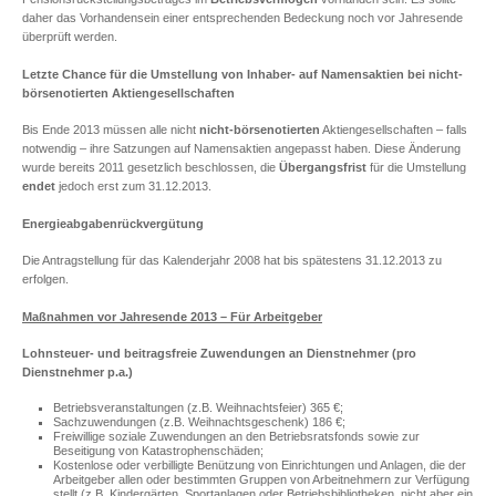
daher das Vorhandensein einer entsprechenden Bedeckung noch vor Jahresende
überprüft werden.
Letzte Chance für die Umstellung von Inhaber- auf Namensaktien bei nicht-
börsenotierten Aktiengesellschaften
Bis Ende 2013 müssen alle nicht
nicht-börsenotierten
Aktiengesellschaften – falls
notwendig – ihre Satzungen auf Namensaktien angepasst haben. Diese Änderung
wurde bereits 2011 gesetzlich beschlossen, die
Übergangsfrist
für die Umstellung
endet
jedoch erst zum 31.12.2013.
Energieabgabenrückvergütung
Die Antragstellung für das Kalenderjahr 2008 hat bis spätestens 31.12.2013 zu
erfolgen.
Maßnahmen vor Jahresende 2013 – Für Arbeitgeber
Lohnsteuer- und beitragsfreie Zuwendungen an Dienstnehmer (pro
Dienstnehmer p.a.)
Betriebsveranstaltungen (z.B. Weihnachtsfeier) 365 €;
Sachzuwendungen (z.B. Weihnachtsgeschenk) 186 €;
Freiwillige soziale Zuwendungen an den Betriebsratsfonds sowie zur
Beseitigung von Katastrophenschäden;
Kostenlose oder verbilligte Benützung von Einrichtungen und Anlagen, die der
Arbeitgeber allen oder bestimmten Gruppen von Arbeitnehmern zur Verfügung
stellt (z.B. Kindergärten, Sportanlagen oder Betriebsbibliotheken, nicht aber ein