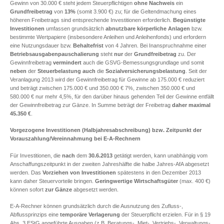
Gewinn von 30.000 € steht jedem Steuerpflichtigen
ohne Nachweis
ein
Grundfreibetrag
von
13%
(somit 3.900 €) zu; für die Geltendmachung eines
höheren Freibetrags sind entsprechende Investitionen erforderlich.
Begünstigte
Investitionen
umfassen grundsätzlich
abnutzbare körperliche Anlagen
bzw.
bestimmte Wertpapiere (insbesondere Anleihen und Anleihenfonds) und erfordern
eine Nutzungsdauer bzw.
Behaltefrist
von 4 Jahren. Bei Inanspruchnahme einer
Betriebsausgabenpauschalierung
steht
nur
der
Grundfreibetrag
zu. Der
Gewinnfreibetrag
vermindert
auch die GSVG-Bemessungsgrundlage und somit
neben
der
Steuerbelastung
auch
die
Sozialversicherungsbelastung
. Seit der
Veranlagung 2013 wird der Gewinnfreibetrag für Gewinne ab 175.000 € reduziert
und beträgt zwischen 175.000 € und 350.000 € 7%, zwischen 350.000 € und
580.000 € nur mehr 4,5%, für den darüber hinaus gehenden Teil der Gewinne entfällt
der Gewinnfreibetrag zur Gänze. In Summe beträgt der Freibetrag
daher maximal
45.350 €
.
Vorgezogene Investitionen (Halbjahresabschreibung) bzw. Zeitpunkt der
Vorauszahlung/Vereinnahmung bei E-A-Rechnern
Für Investitionen, die
nach
dem
30.6.2013
getätigt werden, kann unabhängig vom
Anschaffungszeitpunkt in der zweiten Jahreshälfte die halbe Jahres-AfA abgesetzt
werden. Das
Vorziehen von Investitionen
spätestens in den Dezember 2013
kann daher Steuervorteile bringen.
Geringwertige Wirtschaftsgüter
(max. 400 €)
können sofort
zur Gänze
abgesetzt werden.
E-A-Rechner können grundsätzlich durch die Ausnutzung des Zufluss-,
Abflussprinzips eine
temporäre Verlagerung
der Steuerpflicht erzielen. Für in § 19
Abs. 3 EStG angeführte Ausgaben (z.B. Beratungs-, Miet-, Vertriebs-, Verwaltungs-,