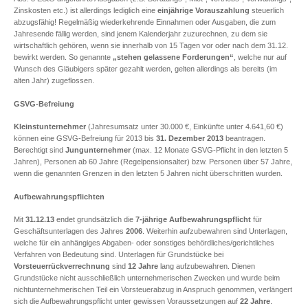
Zinskosten etc.) ist allerdings lediglich eine
einjährige Vorauszahlung
steuerlich
abzugsfähig! Regelmäßig wiederkehrende Einnahmen oder Ausgaben, die zum
Jahresende fällig werden, sind jenem Kalenderjahr zuzurechnen, zu dem sie
wirtschaftlich gehören, wenn sie innerhalb von 15 Tagen vor oder nach dem 31.12.
bewirkt werden. So genannte
„stehen gelassene Forderungen“
, welche nur auf
Wunsch des Gläubigers später gezahlt werden, gelten allerdings als bereits (im
alten Jahr) zugeflossen.
GSVG-Befreiung
Kleinstunternehmer
(Jahresumsatz unter 30.000 €, Einkünfte unter 4.641,60 €)
können eine GSVG-Befreiung für 2013 bis
31. Dezember 2013
beantragen.
Berechtigt sind
Jungunternehmer
(max. 12 Monate GSVG-Pflicht in den letzten 5
Jahren), Personen ab 60 Jahre (Regelpensionsalter) bzw. Personen über 57 Jahre,
wenn die genannten Grenzen in den letzten 5 Jahren nicht überschritten wurden.
Aufbewahrungspflichten
Mit
31.12.13
endet grundsätzlich die
7-jährige Aufbewahrungspflicht
für
Geschäftsunterlagen des Jahres
2006
. Weiterhin aufzubewahren sind Unterlagen,
welche für ein anhängiges Abgaben- oder sonstiges behördliches/gerichtliches
Verfahren von Bedeutung sind. Unterlagen für Grundstücke bei
Vorsteuerrückverrechnung
sind
12 Jahre
lang aufzubewahren. Dienen
Grundstücke nicht ausschließlich unternehmerischen Zwecken und wurde beim
nichtunternehmerischen Teil ein Vorsteuerabzug in Anspruch genommen, verlängert
sich die Aufbewahrungspflicht unter gewissen Voraussetzungen auf
22 Jahre
.