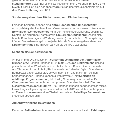
geltend gemachten Ausgaben wirken sich nur mit einem
Viertel
steuermindernd
aus. Bei einem Jahreseinkommen zwischen
36.400 € und
60.000 €
reduziert sich der absetzbare Betrag überdies gleichmäßig bis auf
den Pauschalbetrag von 60 €
.
Sonderausgaben ohne Höchstbetrag und Kirchenbeitrag
Folgende Sonderausgaben sind
ohne Höchstbetrag
unbeschränkt
abzugsfähig
: der Nachkauf von Pensionsversicherungszeiten, Beiträge zur
freiwilligen Weiterversicherung
in der Pensionsversicherung, bestimmte
Renten und dauernde Lasten sowie
Steuerberatungskosten
(wenn nicht
bereits Betriebsausgaben/Werbungskosten). Pauschalierte Steuerpflichtige
können Steuerberatungskosten jedenfalls als Sonderausgaben absetzen.
Kirchenbeiträge
sind im Ausmaß von bis zu 400 € absetzbar.
Spenden als Sonderausgaben
An bestimmte Organisationen (
Forschungseinrichtungen, öffentliche
Museen etc.
) können Spenden i.H.v.
max. 10% des Einkommens
geltend
gemacht werden. Wurden bereits im betrieblichen Bereich (siehe dazu die
Ausführungen in der Rubrik „Für Unternehmer“) diesbezüglich Spenden als
Betriebsausgaben abgesetzt, so verringert sich das Maximum bei den
Sonderausgaben. Ebenso können durch private (Geld)
Spenden an
mildtätige Organisationen
(BMF-Liste) Steuern gespart werden. Die
Obergrenze
(aus betrieblichen und privaten Spenden) liegt bei
10% des
Gesamtbetrags der Einkünfte
. Die Spenden müssen gegebenenfalls mittels
Einzahlungsbeleg nachgewiesen werden. Seit 2012 sind dabei auch Spenden
an
Tierschutzvereine
und an Tierheime sowie an
freiwillige Feuerwehren
steuerlich abzugsfähig.
Außergewöhnliche Belastungen
Damit der
Selbstbehalt
überstiegen wird, kann es sinnvoll sein,
Zahlungen